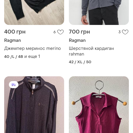
400 грн
700 грн
6
3
Ragman
Ragman
Джемпер меринос merino
Шерстяной кардиган
rahman
и еще
1
40 /L / 48
42 / XL / 50