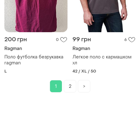
200 грн
99 грн
0
6
Ragman
Ragman
Поло футболка безрукавка
Легкое поло с кармашком
ragman
хл
L
42 / XL / 50
1
2
>