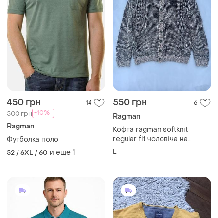
450 грн
550 грн
14
6
-10%
500 грн
Ragman
Ragman
Кофта ragman softknit
regular fit чоловіча на
Футболка поло
ґудзиках з коміром стійкою,
L
и еще
1
52 / 6XL / 60
сіро-коричневий л-ка