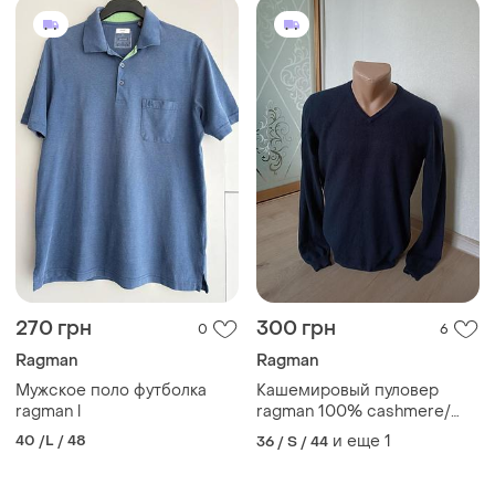
270 грн
300 грн
0
6
Ragman
Ragman
Мужское поло футболка
Кашемировый пуловер
ragman l
ragman 100% cashmere/
оригинальный пуловер/
40 /L / 48
и еще
1
36 / S / 44
джемпер