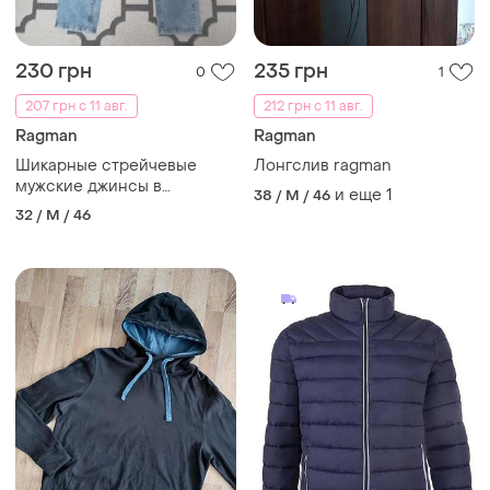
230 грн
235 грн
0
1
207 грн с 11 авг.
212 грн с 11 авг.
Ragman
Ragman
Шикарные стрейчевые
Лонгслив ragman
мужские джинсы в
и еще
1
38 / M / 46
идеале,32 размер
32 / M / 46