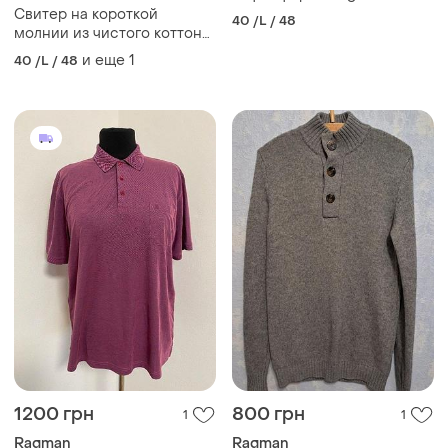
Свитер на короткой
40 /L / 48
молнии из чистого коттона
.германия ragman
и еще
1
40 /L / 48
1200 грн
800 грн
1
1
Ragman
Ragman