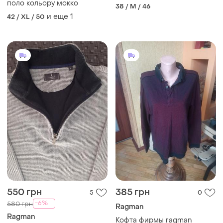
поло кольору мокко
38 / M / 46
и еще
1
42 / XL / 50
550 грн
385 грн
5
0
-6%
580 грн
Ragman
Ragman
Кофта фирмы ragman