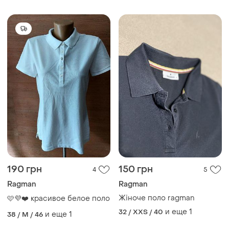
190 грн
150 грн
4
5
Ragman
Ragman
Жіноче поло ragman
🩷💜❤️ красивое белое поло
и еще
1
32 / XXS / 40
и еще
1
38 / M / 46