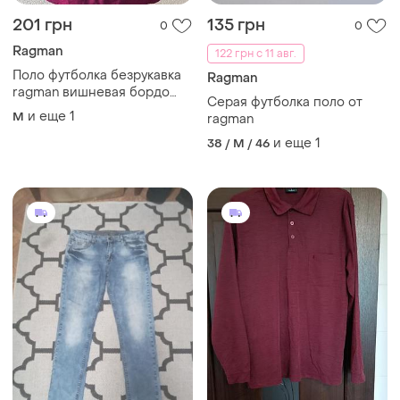
201 грн
135 грн
0
0
Ragman
122 грн с 11 авг.
Поло футболка безрукавка
Ragman
ragman вишневая бордо
Серая футболка поло от
марсала
и еще
1
M
ragman
и еще
1
38 / M / 46