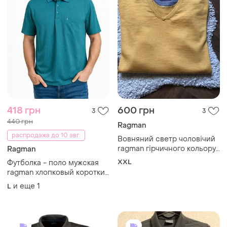
418 грн
600 грн
3
3
440 грн
Ragman
распродажа до 10 авг.
Вовняний светр чоловічий
ragman гірчичного кольору
Ragman
розміру xxl
XXL
Футболка - поло мужская
ragman хлопковый короткий
рукав тенниска хлопок l
и еще
1
L