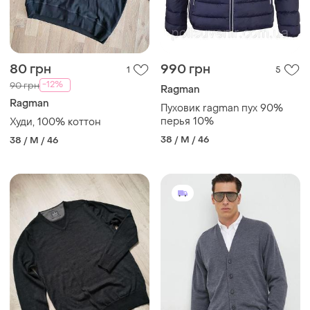
80 грн
990 грн
1
5
-12%
90 грн
Ragman
Ragman
Пуховик ragman пух 90%
перья 10%
Худи, 100% коттон
38 / M / 46
38 / M / 46