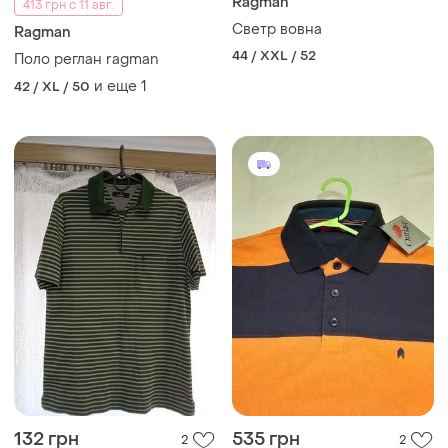
Ragman
413 грн с 11 авг.
Светр вовна
Ragman
44 / XXL / 52
Поло реглан ragman
и еще
1
42 / XL / 50
132 грн
535 грн
2
2