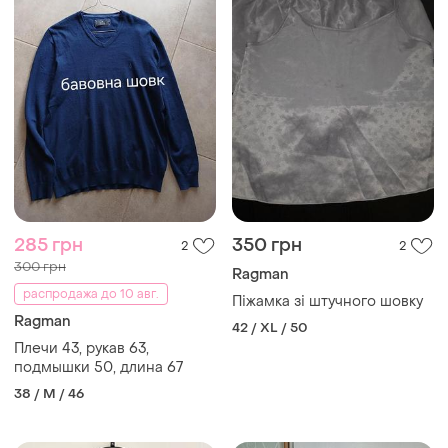
285 грн
350 грн
2
2
300 грн
Ragman
распродажа до 10 авг.
Піжамка зі штучного шовку
Ragman
42 / XL / 50
Плечи 43, рукав 63,
подмышки 50, длина 67
38 / M / 46