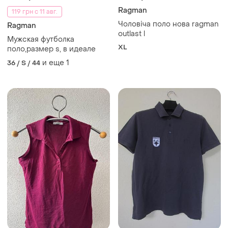
Ragman
119 грн с 11 авг.
Чоловіча поло нова ragman
Ragman
outlast l
Мужская футболка
XL
поло,размер s, в идеале
и еще
1
36 / S / 44