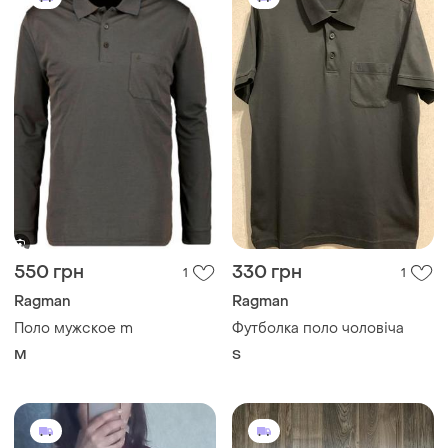
550 грн
330 грн
1
1
Ragman
Ragman
Поло мужское m
Футболка поло чоловіча
M
S