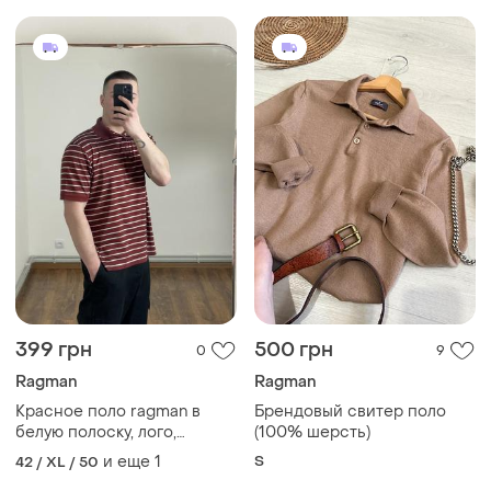
399 грн
500 грн
0
9
Ragman
Ragman
Красное поло ragman в
Брендовый свитер поло
белую полоску, лого,
(100% шерсть)
логотип, оригинал, с
и еще
1
S
42 / XL / 50
воротником, тонкое