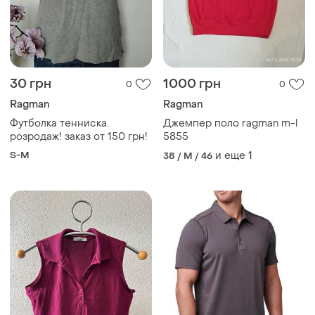
30 грн
1000 грн
0
0
Ragman
Ragman
Футболка тенниска.
Джемпер поло ragman m-l
розродаж! заказ от 150 грн!
5855
S-M
и еще
1
38 / M / 46