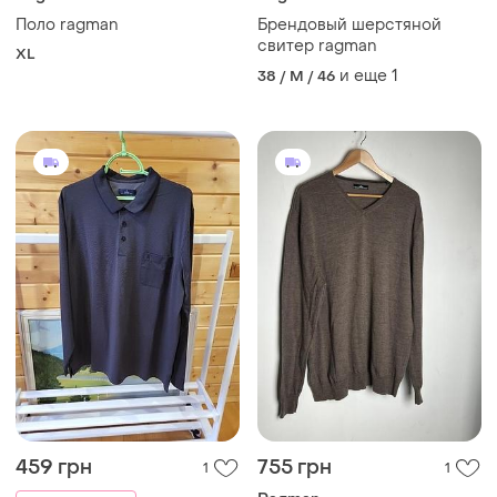
Поло ragman
Брендовый шерстяной
свитер ragman
XL
и еще
1
38 / M / 46
459 грн
755 грн
1
1