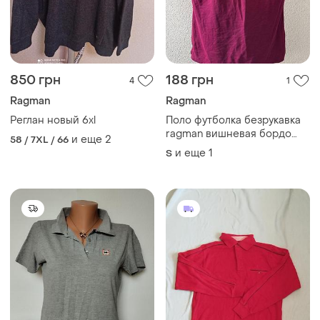
850 грн
188 грн
4
1
Ragman
Ragman
Реглан новый 6xl
Поло футболка безрукавка
ragman вишневая бордо
и еще
2
58 / 7XL / 66
марсала
и еще
1
S