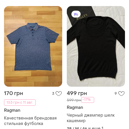
170 грн
499 грн
3
9
-17%
599 грн
153 грн с 11 авг.
Ragman
Ragman
Черный джемпер шелк
Качественная брендовая
кашемир
стильная футболка
и еще
1
38 / M / 46