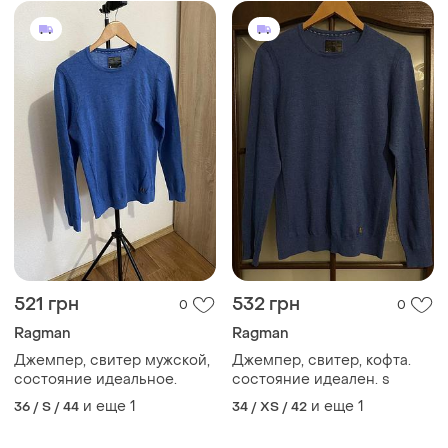
521 грн
532 грн
0
0
Ragman
Ragman
Джемпер, свитер мужской,
Джемпер, свитер, кофта.
состояние идеальное.
состояние идеален. s
и еще
1
и еще
1
36 / S / 44
34 / XS / 42