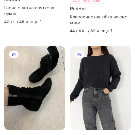
306 грн с 11 авг.
Гарна ошатна святкова
RedHot
сукня
Классическая юбка из ено
и еще
1
40 / L / 48
кожи
и еще
1
44 / XXL / 52