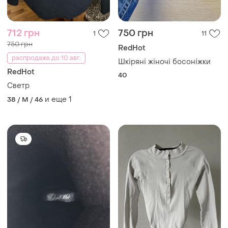
712 грн
750 грн
1
11
750 грн
RedHot
распродажа до 10 авг.
Шкіряні жіночі босоніжки
RedHot
40
Светр
и еще
1
38 / M / 46