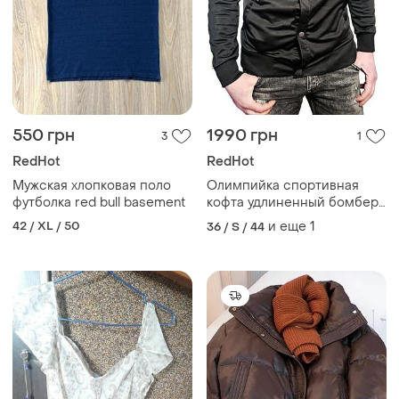
550 грн
1990 грн
3
1
RedHot
RedHot
Мужская хлопковая поло
Олимпийка спортивная
футболка red bull basement
кофта удлиненный бомбер
на заклепках мастерка red
42 / XL / 50
и еще
1
36 / S / 44
bull р.м original