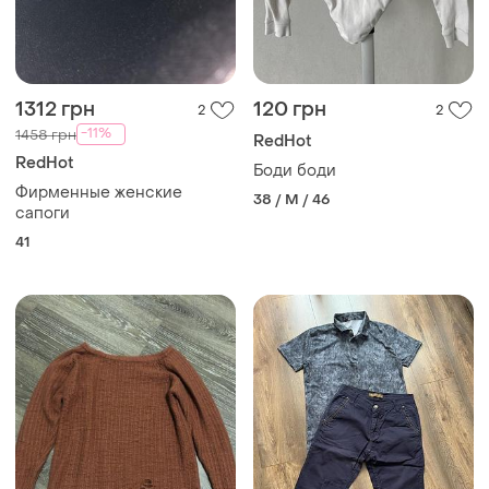
1312 грн
120 грн
2
2
-11%
1458 грн
RedHot
RedHot
Боди боди
Фирменные женские
38 / M / 46
сапоги
41