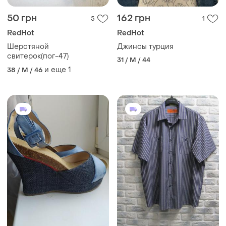
50 грн
162 грн
5
1
RedHot
RedHot
Шерстяной
Джинсы турция
свитерок(пог-47)
31 / M / 44
и еще
1
38 / M / 46