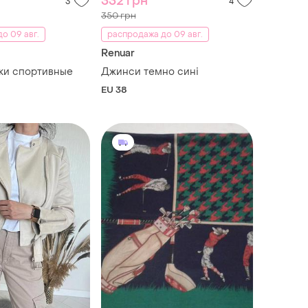
332 грн
3
4
350 грн
о 09 авг.
распродажа до 09 авг.
Renuar
ки спортивные
Джинси темно сині
EU 38