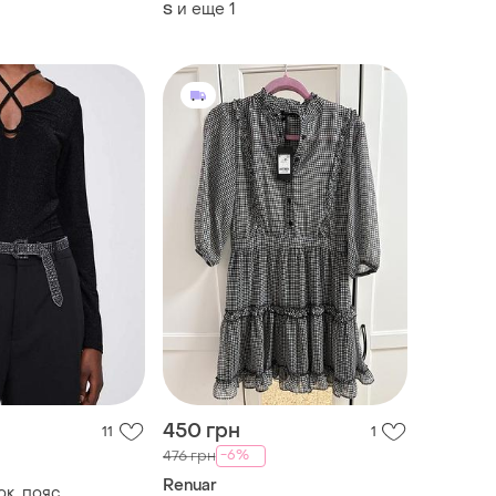
розмір 2x
розмір 40/s
и еще
1
S
450 грн
11
1
-6%
476 грн
Renuar
ок, пояс