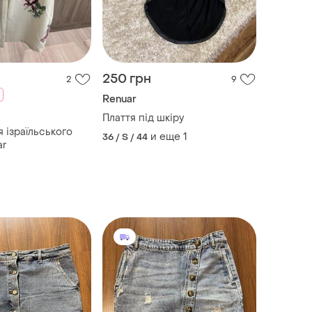
250 грн
2
9
Renuar
Плаття під шкіру
я ізраїльського
и еще
1
36 / S / 44
ar