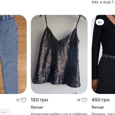
капюшоном, 
и еще
1
XXL
150 грн
450 грн
12
18
Renuar
Renuar
 авг.
Нарядная майка топ в пайетки
Ремень, пас