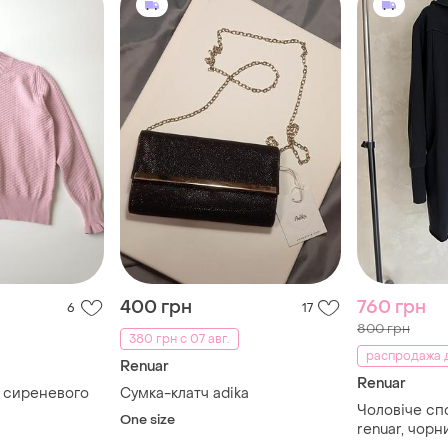
400 грн
760 грн
6
17
800 грн
380 грн с 07 авг.
распродажа д
Renuar
Renuar
 сиреневого
Сумка-клатч adika
Чоловіче сп
One size
renuar, чорни