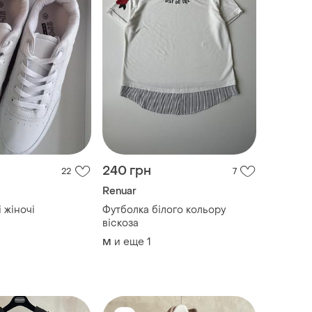
240 грн
22
7
Renuar
і жіночі
Футболка білого кольору
віскоза
и еще
1
M