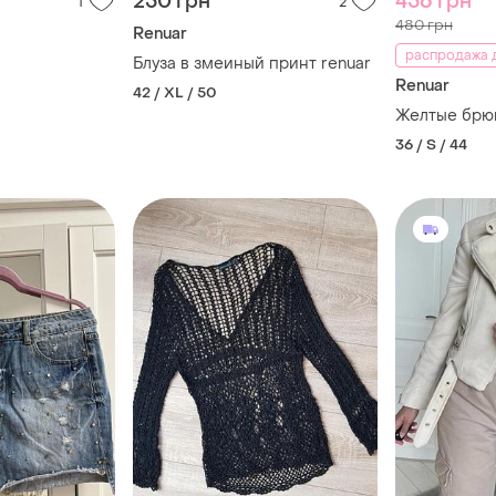
250 грн
456 грн
1
2
480 грн
Renuar
распродажа д
Блуза в змеиный принт renuar
Renuar
42 / XL / 50
Желтые брю
36 / S / 44