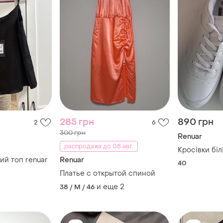
285 грн
890 грн
2
6
300 грн
Renuar
распродажа до 08 авг.
Кросівки біл
ий топ renuar
Renuar
40
Платье с открытой спиной
и еще
2
38 / M / 46