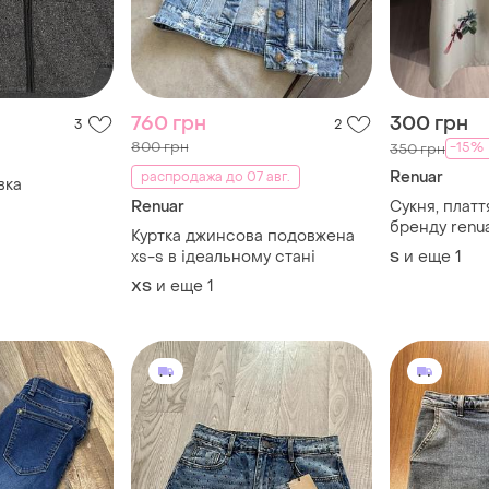
760 грн
300 грн
3
2
800 грн
-15%
350 грн
Renuar
распродажа до 07 авг.
вка
Renuar
Сукня, платт
бренду renu
Куртка джинсова подовжена
хs-s в ідеальному стані
и еще
1
S
и еще
1
ХS