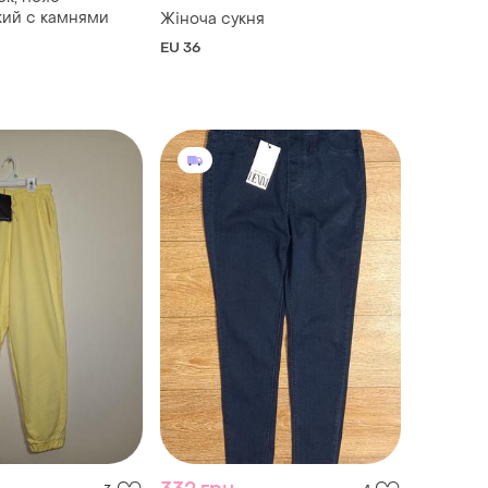
кий с камнями
Жіноча сукня
EU 36