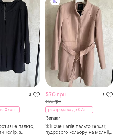
570 грн
8
5
600 грн
о 07 авг.
распродажа до 07 авг.
Renuar
ортивне пальто,
Жіноче напів пальто renuar,
й колір, з
пудрового кольору, на молніі,