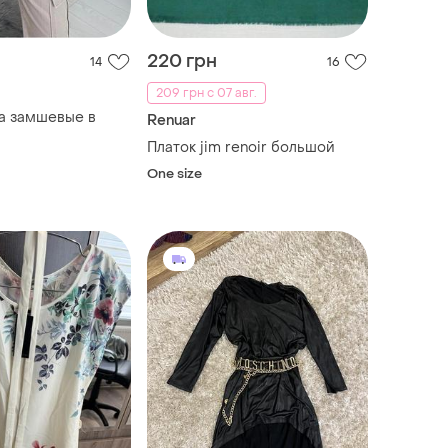
220 грн
14
16
209 грн с 07 авг.
ха замшевые в
Renuar
Платок jim renoir большой
One size