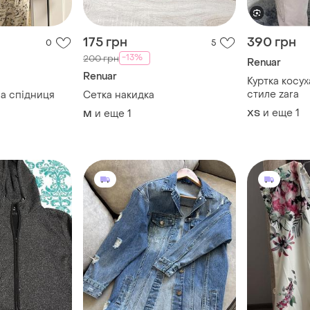
175 грн
390 грн
0
5
-13%
200 грн
Renuar
Renuar
Куртка косу
стиле zara
а спідниця
Сетка накидка
и еще
1
и еще
1
ХS
M