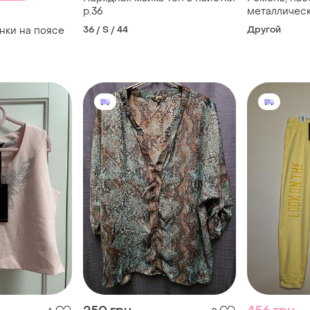
р.36
металличес
36 / S / 44
Другой
нки на поясе