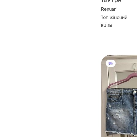
189 грн
Renuar
Топ жіночий
EU 36