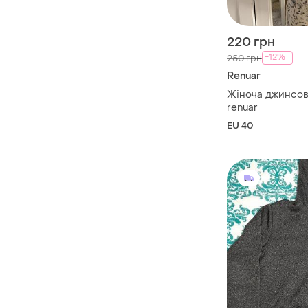
220 грн
-12%
250 грн
Renuar
Жіноча джинсов
renuar
EU 40