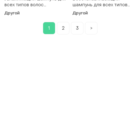
всех типов волос
шампунь для всех типов
"гиалуроновая и гликолевая
волос "кератин и арган"
Другой
Другой
кислоты" restorex, 500 м
restorex, 500 мл (liv450102)
(liv450108)
1
2
3
>