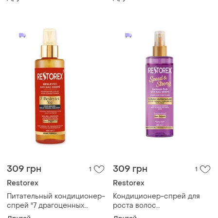
масел" restorex, 500 мл
restorex, 200 мл
309 грн
309 грн
1
1
Restorex
Restorex
Питательный кондиционер-
Кондиционер-спрей для
спрей "7 драгоценных
роста волос
масел" restorex, 200 мл
"speed&strong" restorex,