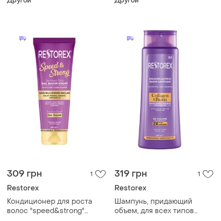
Другой
Другой
200 мл
309 грн
319 грн
1
1
Restorex
Restorex
Кондиционер для роста
Шампунь, придающий
волос "speed&strong"
объем, для всех типов
restorex, 250 мл
волос "коллаген и биотин"