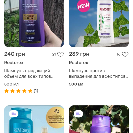
240 грн
239 грн
21
16
Restorex
Restorex
Шампунь придающий
Шампунь против
объем для всех типов
выпадения для всех типов
волос "коллаген и биотин"
волос "speed &amp; strong"
500 мл
500 мл
restorex, 500 мл
restorex, 500 мл
(1)