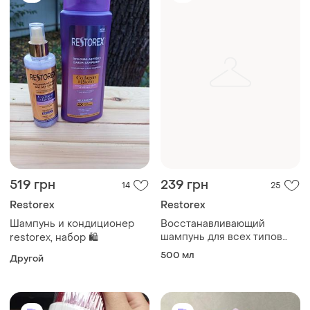
519 грн
239 грн
14
25
Restorex
Restorex
Шампунь и кондиционер
Восстанавливающий
шампунь для всех типов
restorex, набор 🛍️
волос "кератин и аргана"
500 мл
Другой
restorex, 500 мл