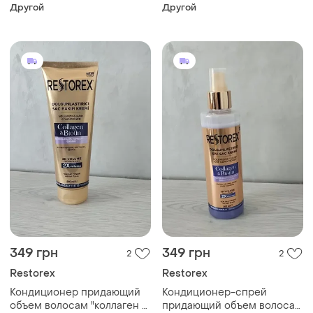
restorex, 250 мл
волос "speed&strong"
Другой
Другой
restorex, 500 мл
349 грн
349 грн
2
2
Restorex
Restorex
Кондиционер придающий
Кондиционер-спрей
объем волосам "коллаген и
придающий объем волосам