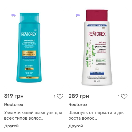
319 грн
289 грн
1
1
Restorex
Restorex
Увлажняющий шампунь для
Шампунь от перхоти и для
всех типов волос
роста волос
"гиалуроновая и гликолевая
"speed&strong" restorex
Другой
Другой
кислота" restorex, 500 мл
500 мл