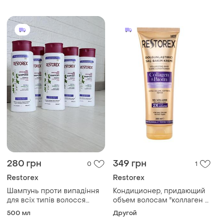
280 грн
349 грн
0
1
Restorex
Restorex
Шампунь проти випадіння
Кондиционер, придающий
для всіх типів волосся
объем волосам "коллаген и
"speed&strong" restorex,
биотин" restorex, 250 мл
500 мл
Другой