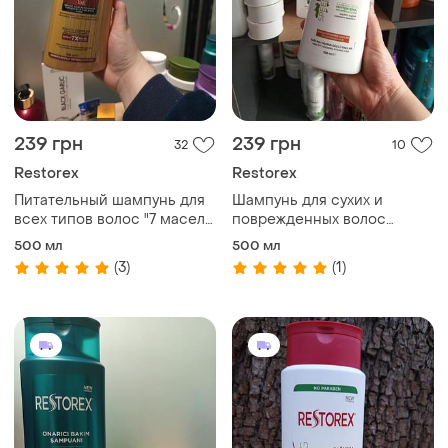
239 грн
239 грн
32
10
Restorex
Restorex
Питательный шампунь для
Шампунь для сухих и
всех типов волос "7 масел"
поврежденных волос
restorex, 500 мл
"speed &amp; strong"
500 мл
500 мл
restorex, 500 мл
(3)
(1)