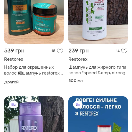
539 грн
239 грн
15
14
Restorex
Restorex
Набор для окрашенных
Шампунь для жирного типа
волос "speed &amp; strong"
волос 🛍️шампунь restorex +
restorex, 500 мл
маска panorama✔️
500 мл
Другой