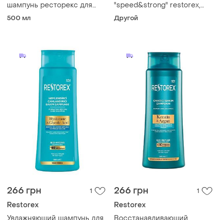
шампунь ресторекс для
"speed&strong" restorex,
всех типов волос кератин и
500 мл (liv450107)
500 мл
Другой
аргана restorex 500 мл
266 грн
266 грн
1
1
Restorex
Restorex
Увлажняющий шампунь для
Восстанавливающий