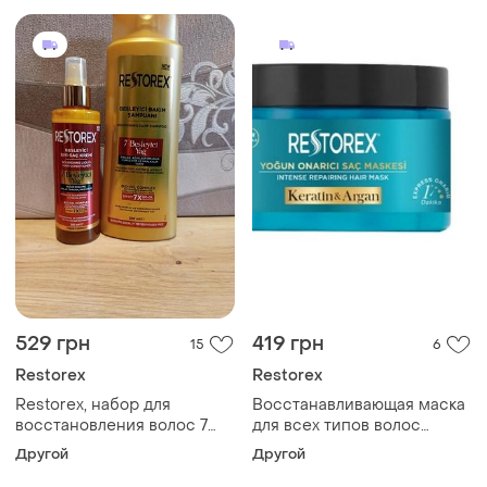
529 грн
419 грн
15
6
Restorex
Restorex
Restorex, набор для
Восстанавливающая маска
восстановления волос 7
для всех типов волос
масел.
"кератин и аргана" restorex,
Другой
Другой
300 мл