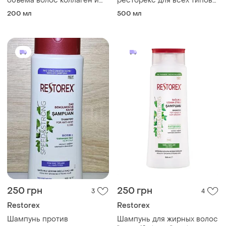
объема волос коллаген и
ресторекс для всех типов
биотин 200мл ресторекс
волос "7 масел" 500 мл
200 мл
500 мл
restorex турция
250 грн
250 грн
3
4
Restorex
Restorex
Шампунь против
Шампунь для жирных волос