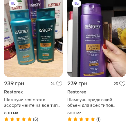
239 грн
239 грн
24
23
Restorex
Restorex
Шампуни restorex в
Шампунь придающий
ассортименте на все типы
объем для всех типов
волос
волос "коллаген и биотин"
500 мл
500 мл
restorex, 500 мл
(5)
(1)