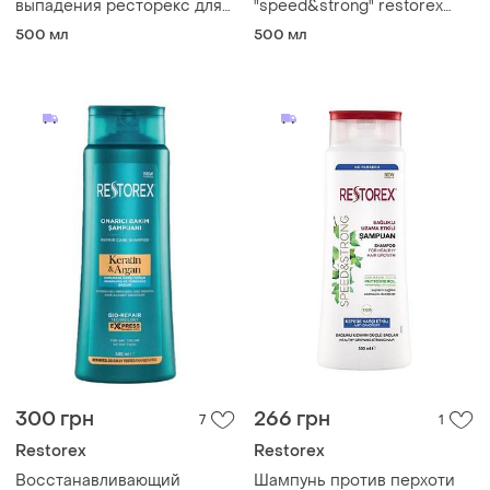
выпадения ресторекс для
"speed&strong" restorex
всех типов волос
500 мл
500 мл
500 мл
"speed&strong" 500 мл
restorex турция
300 грн
266 грн
7
1
Restorex
Restorex
Восстанавливающий
Шампунь против перхоти