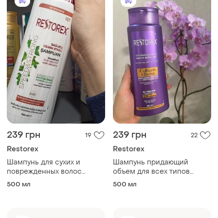
239 грн
239 грн
19
22
Restorex
Restorex
Шампунь для сухих и
Шампунь придающий
поврежденных волос
объем для всех типов
"speed &amp; strong"
волос "коллаген и биотин"
500 мл
500 мл
restorex, 500 мл
restorex, 500 мл