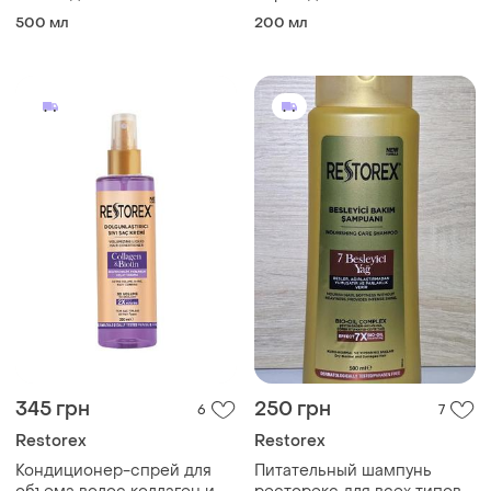
волос "коллаген и биотин"
restorex 200мл ресторекс
500 мл
200 мл
restorex, 500 мл
345 грн
250 грн
6
7
Restorex
Restorex
Кондиционер-спрей для
Питательный шампунь