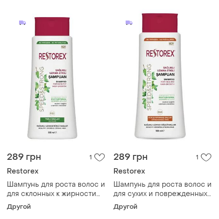
289 грн
289 грн
1
1
Restorex
Restorex
Шампунь для роста волос и
Шампунь для роста волос и
для склонных к жирности
для сухих и поврежденных
волос "speed&strong"
волос "speed&strong"
Другой
Другой
restorex 500 мл
restorex 500 мл