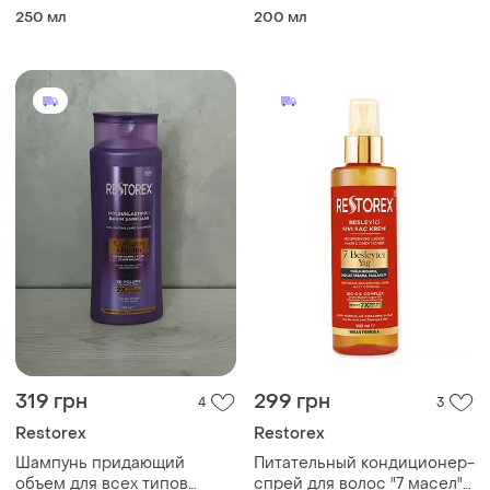
биотин" restorex, 250 мл
"коллаген и биотин"
250 мл
200 мл
restorex, 200 мл
319 грн
299 грн
4
3
Restorex
Restorex
Шампунь придающий
Питательный кондиционер-
объем для всех типов
спрей для волос "7 масел"