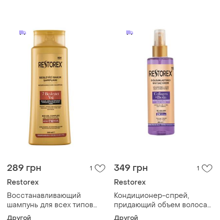
500 мл
289 грн
349 грн
1
1
Restorex
Restorex
Восстанавливающий
Кондиционер-спрей,
шампунь для всех типов
придающий объем волосам
волос "7 драгоценных
"коллаген и биотин"
Другой
Другой