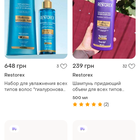
648 грн
239 грн
3
32
Restorex
Restorex
Набор для увлажнения всех
Шампунь придающий
типов волос "гиалуроновая
объем для всех типов
и гликолевая кислота"
волос "коллаген и биотин"
500 мл
restorex: шампунь + спрей
restorex, 500 мл
(2)