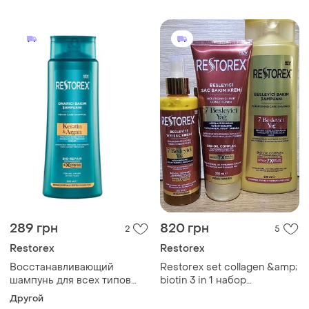
289 грн
820 грн
2
5
Restorex
Restorex
Восстанавливающий
Restorex set collagen &amp;
шампунь для всех типов
biotin 3 in 1 набор
волос "кератин и аргана"
ресторекс для волос "7
Другой
restorex, 500 мл
масел" restorex