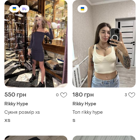
550 грн
180 грн
0
3
Rikky Hype
Rikky Hype
Сукня розмір xs
Топ rikky hype
ХS
S