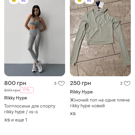
800 грн
250 грн
5
2
-11%
890 грн
Rikky Hype
Rikky Hype
Жіночий топ на одне плече
rikky hype новий
Топ+лосини для спорту
rikky hype / xs-s
ХS
и еще
1
ХS