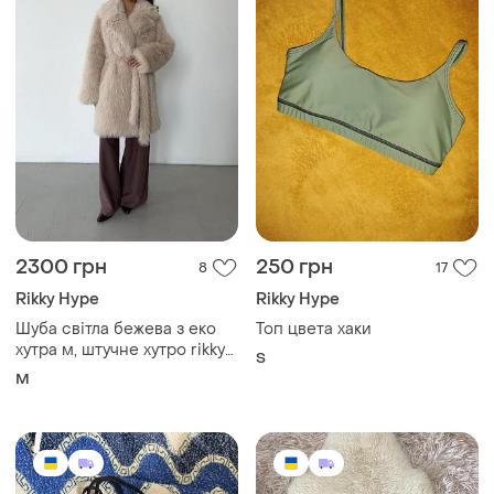
2300 грн
250 грн
8
17
Rikky Hype
Rikky Hype
Шуба світла бежева з еко
Топ цвета хаки
хутра м, штучне хутро rikky
S
hype
M