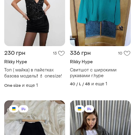
230 грн
336 грн
13
10
Rikky Hype
Rikky Hype
Топ ( майка) в пайєтках
Свитшот с широкими
рукавами r.hype
базова модель❗ 💄 оnesize!
и еще
1
40 / L / 48
и еще
1
One size