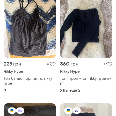
225 грн
360 грн
4
1
Rikky Hype
Rikky Hype
Топ бандо чорний , s, rikky
Топ , кроп -топ rikky hype s-
hype
m
S
и еще
2
ХS