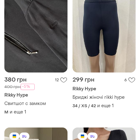
380 грн
299 грн
12
6
-5%
400 грн
Rikky Hype
Rikky Hype
Бриджі жіночі rikki hype
Свитшот с замком
и еще
1
34 / XS / 42
и еще
1
M