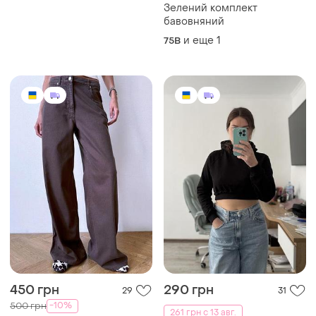
Зелений комплект
бавовняний
и еще
1
75B
450 грн
290 грн
29
31
-10%
500 грн
261 грн с 13 авг.