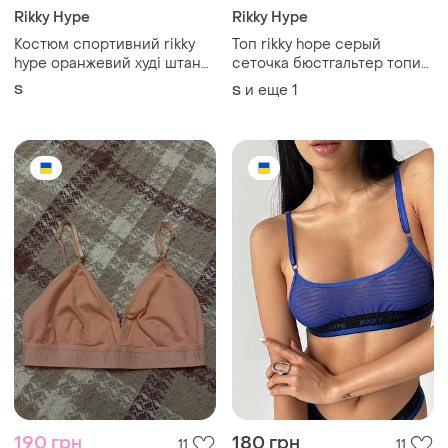
Rikky Hype
Rikky Hype
Костюм спортивний rikky
Топ rikky hope серый
hype оранжевий худі штани
сеточка бюстгальтер топик
джогери двунитка
рикки хоп
S
и еще
1
S
190 грн
180 грн
11
11