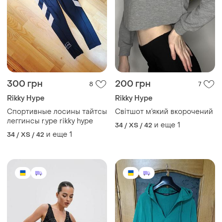
300 грн
200 грн
8
7
Rikky Hype
Rikky Hype
Спортивные лосины тайтсы
Світшот м‘який вкорочений
леггинсы r.ype rikky hype
и еще
1
34 / XS / 42
и еще
1
34 / XS / 42