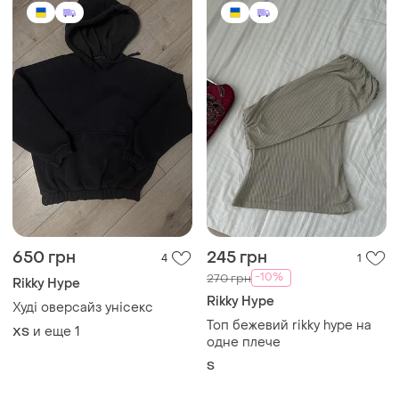
650 грн
245 грн
4
1
-10%
270 грн
Rikky Hype
Rikky Hype
Худі оверсайз унісекс
Топ бежевий rikky hype на
и еще
1
XS
одне плече
S