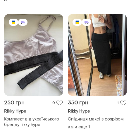
250 грн
350 грн
0
1
Rikky Hype
Rikky Hype
Комплект від українського
Спідниця максі з розрізом
бренду rikky hype
и еще
1
ХS