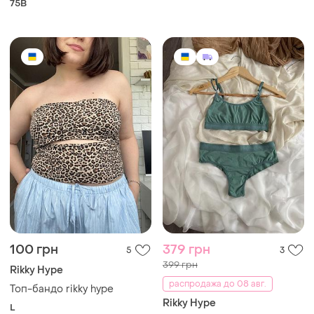
75B
100 грн
379 грн
5
3
399 грн
Rikky Hype
распродажа до 08 авг.
Топ-бандо rikky hype
Rikky Hype
L