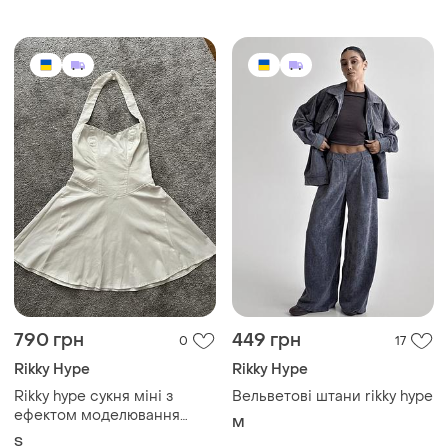
790 грн
449 грн
0
17
Rikky Hype
Rikky Hype
Rikky hype сукня міні з
Вельветові штани rikky hype
ефектом моделювання
M
фігури
S