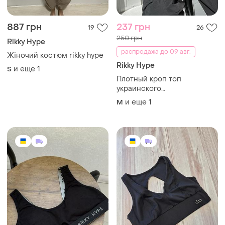
887 грн
237 грн
19
26
250 грн
Rikky Hype
распродажа до 09 авг.
Жіночий костюм rikky hype
Rikky Hype
и еще
1
S
Плотный кроп топ
украинского
производителя rikky hype,
и еще
1
M
размер l (40), можно на м
(38)