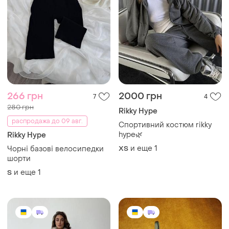
266 грн
2000 грн
7
4
280 грн
Rikky Hype
распродажа до 09 авг.
Спортивний костюм rikky
hype🌿
Rikky Hype
и еще
1
Чорні базові велосипедки
ХS
шорти
и еще
1
S