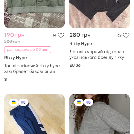
190 грн
280 грн
14
32
200 грн
Rikky Hype
распродажа до 09 авг.
Логслів чорний під горло
українського бренду rikky
Rikky Hype
hype
EU 36
Топ ліф жіночий rikky hype
хакі бралет бавовняний
базовий s
S