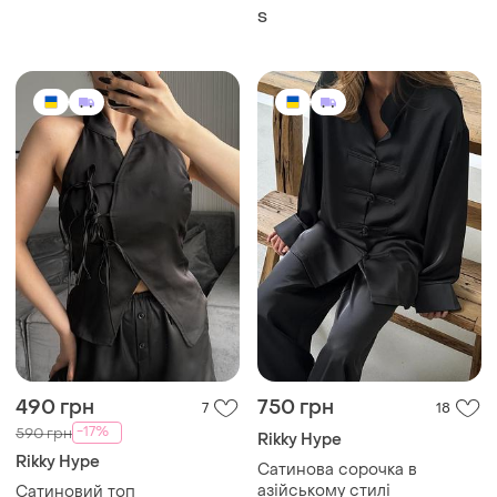
S
490 грн
750 грн
7
18
-17%
590 грн
Rikky Hype
Rikky Hype
Сатинова сорочка в
азійському стилі
Сатиновий топ