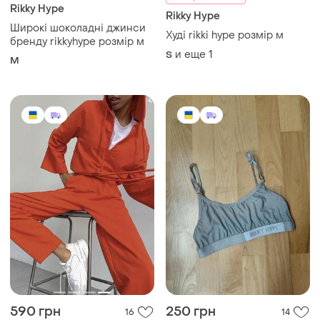
Rikky Hype
Rikky Hype
Широкі шоколадні джинси
Худі rikki hype розмір м
бренду rikkyhype розмір м
и еще
1
S
M
590 грн
250 грн
16
14