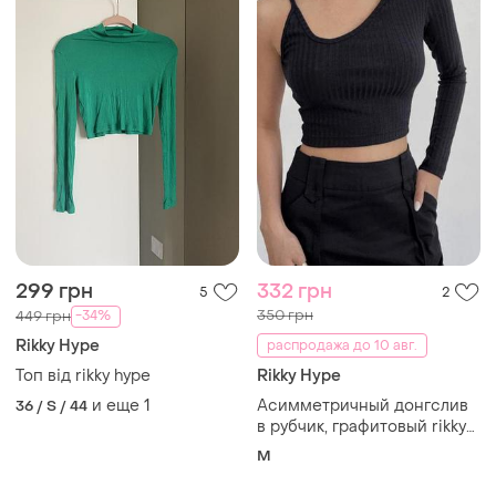
299 грн
332 грн
5
2
350 грн
-34%
449 грн
Rikky Hype
распродажа до 10 авг.
Топ від rikky hype
Rikky Hype
и еще
1
Асимметричный донгслив
36 / S / 44
в рубчик, графитовый rikky
hype
M