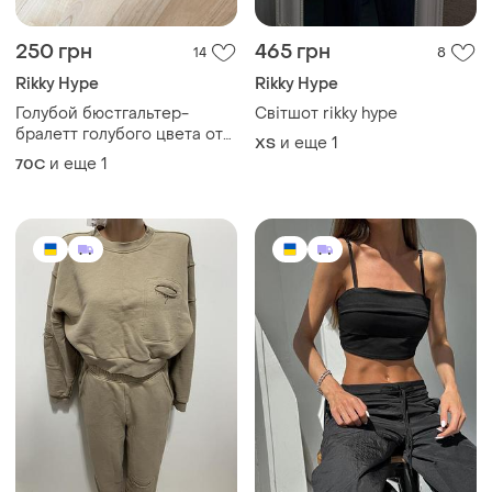
250 грн
465 грн
14
8
Rikky Hype
Rikky Hype
Голубой бюстгальтер-
Світшот rikky hype
бралетт голубого цвета от
и еще
1
ХS
бренда rikky hype мягкий
и еще
1
70C
бюстик рикки хор