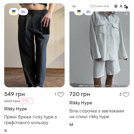
549 грн
720 грн
1
3
-9%
600 грн
Rikky Hype
Rikky Hype
Біла сорочка з завʼязками
на спині rikky hype
Прямі брюки ricky hype s
графітового кольору
M
S