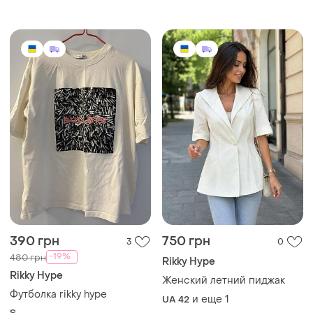
390 грн
750 грн
3
0
-19%
480 грн
Rikky Hype
Rikky Hype
Женский летний пиджак
Футболка rikky hype
и еще
1
UA 42
S