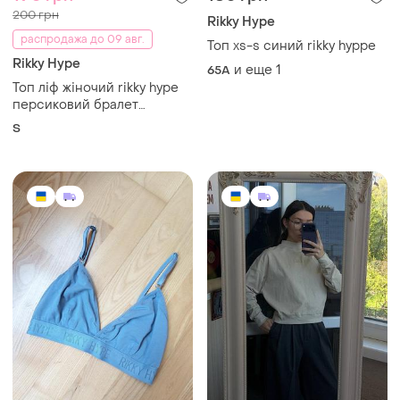
200 грн
Rikky Hype
распродажа до 09 авг.
Топ xs-s синий rikky hyppe
Rikky Hype
и еще
1
65A
Топ ліф жіночий rikky hype
персиковий бралет
бавовняний базовий на
S
резинці s