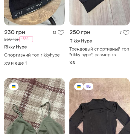
230 грн
250 грн
13
7
-8%
250 грн
Rikky Hype
Rikky Hype
Трендовый спортивный топ
"rikky hype", размер xs
Спортивний топ rikkyhype
ХS
и еще
1
ХS