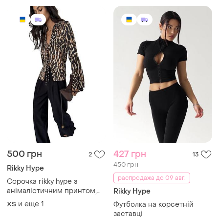
500 грн
427 грн
2
13
450 грн
Rikky Hype
распродажа до 09 авг.
Сорочка rikky hype з
анімалістичним принтом,
Rikky Hype
розмір s
и еще
1
ХS
Футболка на корсетній
заставці