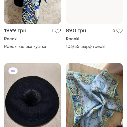
1999 грн
890 грн
1
0
Roeckl
Roeckl
Roeckl велика хустка
103/55 шарф roeckl