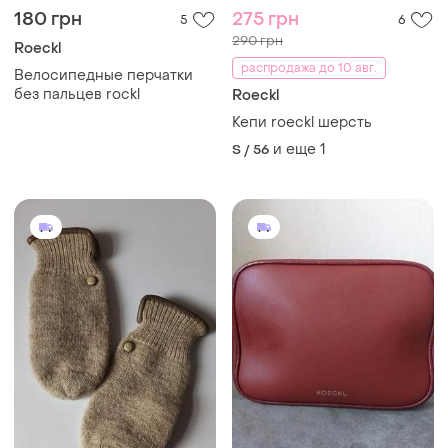
180 грн
275 грн
5
6
290 грн
Roeckl
распродажа до 10 авг.
Велосипедные перчатки
без пальцев rockl
Roeckl
Кепи roeckl шерсть
и еще
1
S / 56