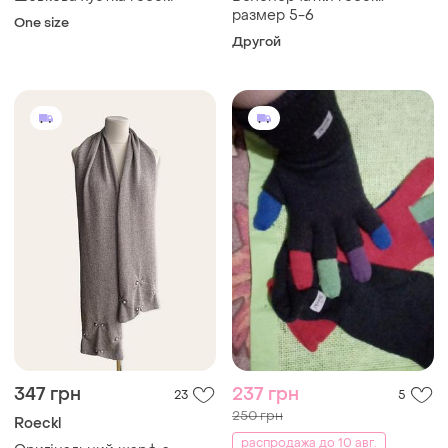
размер 5-6
One size
Другой
347 грн
237 грн
23
5
250 грн
Roeckl
распродажа до 10 авг.