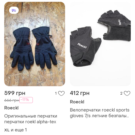
599 грн
412 грн
1
2
-11%
666 грн
Roeckl
Roeckl
Велоперчатки roeckl sports
gloves 7/s летние безпалые
Оригинальные перчатки
перчатки
перчатки roekl alpha-tex
и еще
1
XL