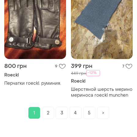
800 грн
399 грн
9
7
-12%
449 грн
Roeckl
Roeckl
Перчатки roeckl. руминия.
Шерстяной шерсть мерино
мериноса roeckl munchen
1
2
3
4
5
>