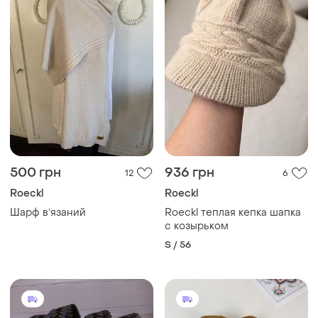
500 грн
936 грн
12
6
Roeckl
Roeckl
Шарф вʼязаний
Roeckl теплая кепка шапка
с козырьком
S / 56