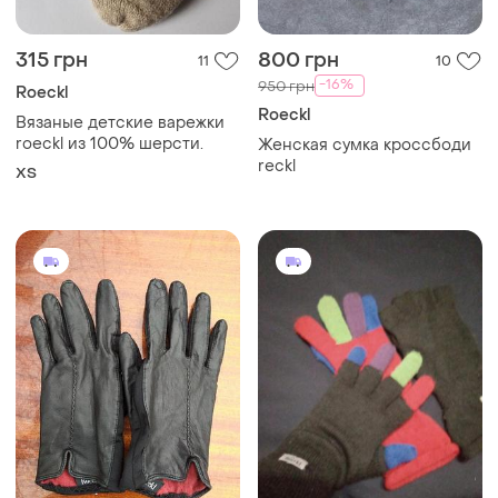
315 грн
800 грн
11
10
-16%
950 грн
Roeckl
Roeckl
Вязаные детские варежки
roeckl из 100% шерсти.
Женская сумка кроссбоди
reckl
XS