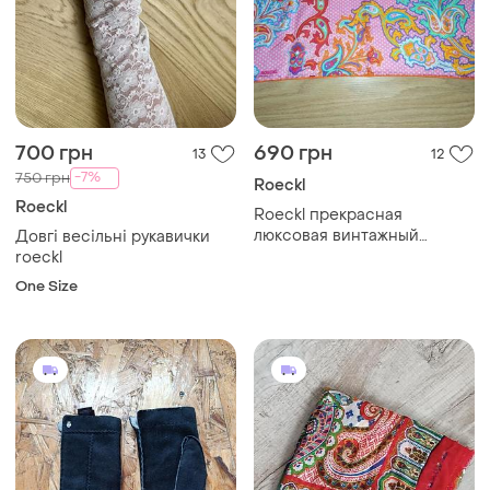
700 грн
690 грн
13
12
-7%
750 грн
Roeckl
Roeckl
Roeckl прекрасная
люксовая винтажный
Довгі весільні рукавички
шелковый платок
roeckl
One Size