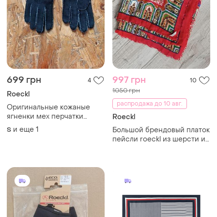
699 грн
997 грн
4
10
1050 грн
Roeckl
распродажа до 10 авг.
Оригинальные кожаные
ягненки мех перчатки
Roeckl
перчатки rockl munchen
и еще
1
S
Большой брендовый платок
пейсли roeckl из шерсти и
шелка