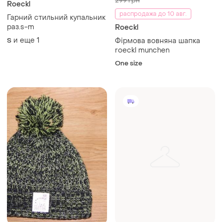
299 грн
Roeckl
распродажа до 10 авг.
Гарний стильний купальник
раз.s-m
Roeckl
и еще
1
S
Фірмова вовняна шапка
roeckl munchen
One size