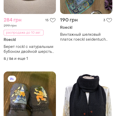
284 грн
190 грн
15
3
299 грн
Roeckl
распродажа до 10 авг.
Винтажный шелковый
платок roeckl seidentuch
Roeckl
elefant 53 на 53
Берет rockl с натуральным
бубоном двойной шерсть
ангора кашемир вискоза
и еще
1
S / 56