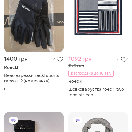
1400 грн
1092 грн
3
6
1150 грн
Roeckl
распродажа до 10 авг.
Вело варежки reckl sports
ramsau 2 (немечанка)
Roeckl
L
Шовкова хустка roeckl two
tone stripes