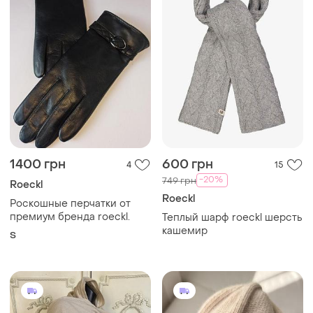
1400 грн
600 грн
4
15
-20%
749 грн
Roeckl
Roeckl
Роскошные перчатки от
премиум бренда roeckl.
Теплый шарф roeckl шерсть
кашемир
S