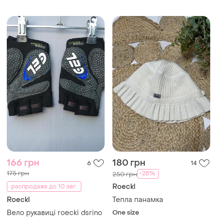
166 грн
180 грн
6
14
175 грн
-28%
250 грн
Roeckl
распродажа до 10 авг.
Roeckl
Тепла панамка
Вело рукавиці roecki dsrino
One size