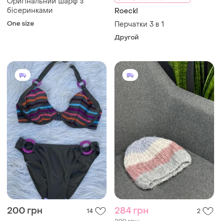
Оригінальний шарф з
бісеринками
Roeckl
One size
Перчатки 3 в 1
Другой
200 грн
284 грн
14
2