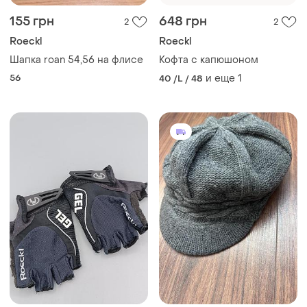
155 грн
648 грн
2
2
Roeckl
Roeckl
Шапка roan 54,56 на флисе
Кофта с капюшоном
56
и еще
1
40 /L / 48