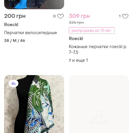
200 грн
309 грн
0
1
325 грн
Roeckl
распродажа до 10 авг.
Перчатки велосипедные
Roeckl
38 / M / 46
Кожаные перчатки roeckl р.
7-7,5
и еще
1
7