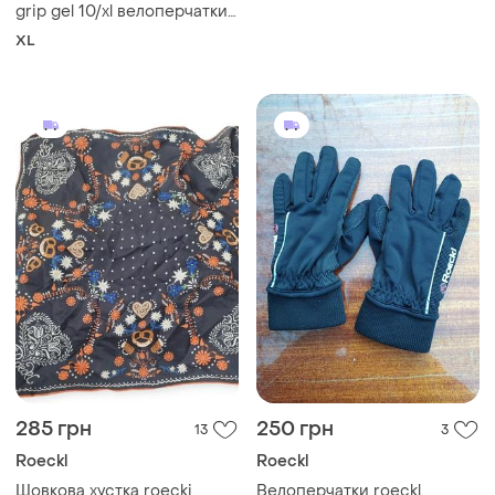
grip gel 10/xl велоперчатки
спортивні безпалі фітнес
XL
285 грн
250 грн
13
3
Roeckl
Roeckl
Шовкова хустка roecki
Велоперчатки roeckl.