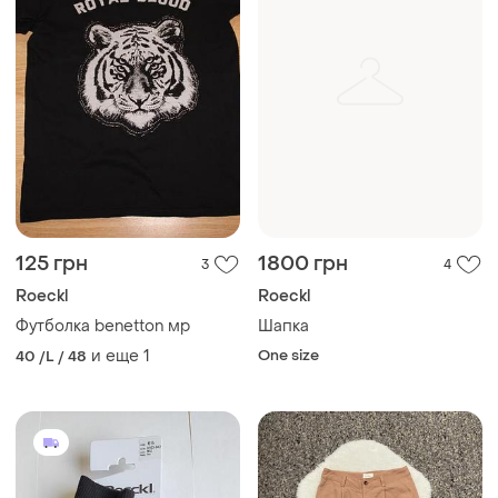
125 грн
1800 грн
3
4
Roeckl
Roeckl
Футболка benetton мр
Шапка
и еще
1
One size
40 /L / 48