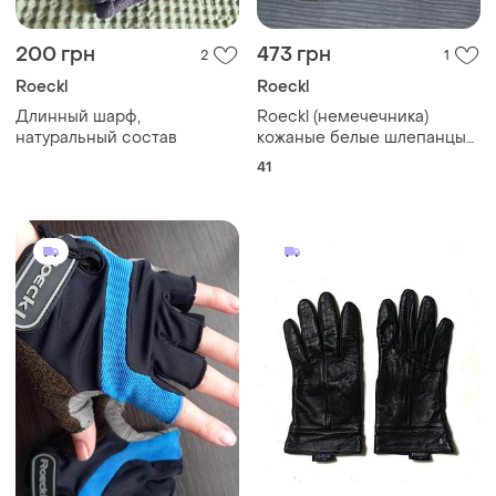
200 грн
473 грн
2
1
Roeckl
Roeckl
Длинный шарф,
Roeckl (немечечника)
натуральный состав
кожаные белые шлепанцы-
в" Вьетнамки,р. 41 (27,5 см)
41