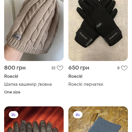
800 грн
650 грн
32
8
Roeckl
Roeckl
Шапка кашемір /вовна
Roecki перчатки.
One size