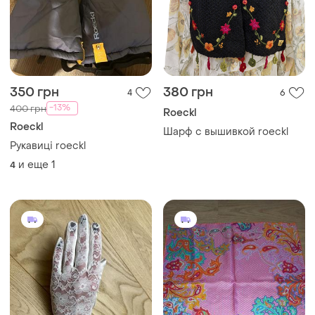
350 грн
380 грн
4
6
-13%
400 грн
Roeckl
Roeckl
Шарф с вышивкой roeckl
Рукавиці roeckl
и еще
1
4