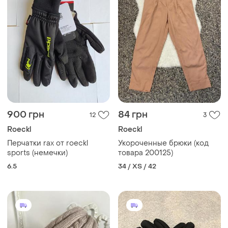
900 грн
84 грн
12
3
Roeckl
Roeckl
Перчатки rax от roeckl
Укороченные брюки (код
sports (немечки)
товара 200125)
6.5
34 / XS / 42