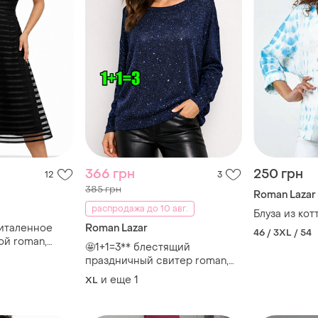
366 грн
250 грн
12
3
385 грн
Roman Lazar
распродажа до 10 авг.
Блуза из ко
риталенное
Roman Lazar
46 / 3XL / 54
ой roman,
🤩1+1=3** блестящий
праздничный свитер roman,
размер 50 - 52
и еще
1
XL