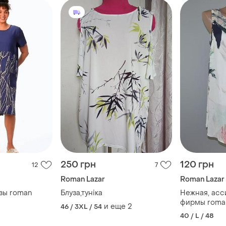
250 грн
120 грн
12
7
Roman Lazar
Roman Lazar
озы roman
Блуза,туніка
Нежная, асс
фирмы roman
и еще
2
46 / 3XL / 54
40 / L / 48