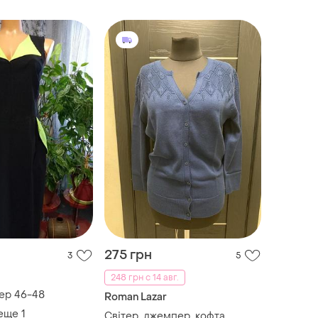
275 грн
3
5
248 грн с 14 авг.
ер 46-48
Roman Lazar
 еще
1
Світер, джемпер, кофта