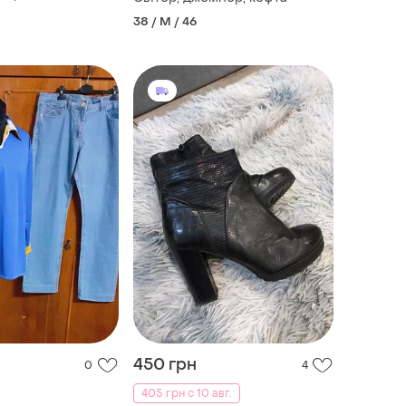
38 / M / 46
450 грн
0
4
405 грн с 10 авг.