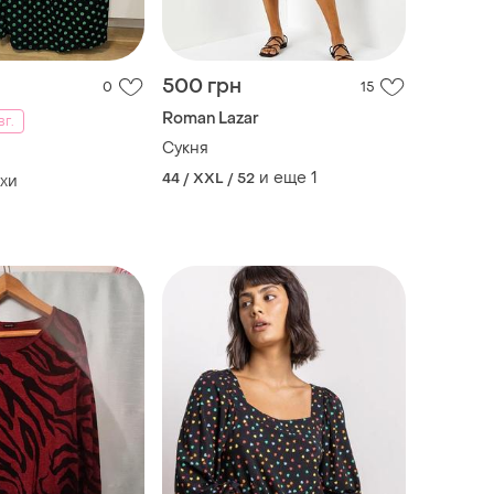
500 грн
0
15
Roman Lazar
вг.
Сукня
и еще
1
44 / XXL / 52
охи