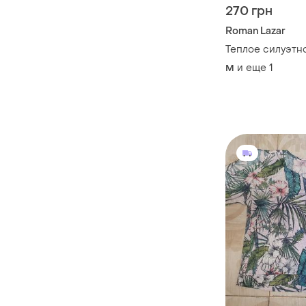
270 грн
Roman Lazar
Теплое силуэтн
и еще
1
M