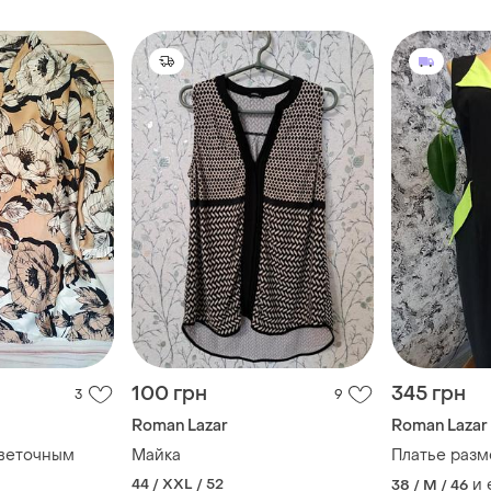
100 грн
345 грн
3
9
Roman Lazar
Roman Lazar
цветочным
Майка
Платье разм
44 / XXL / 52
и
38 / M / 46