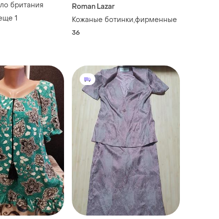
ло британия
Roman Lazar
 еще
1
Кожаные ботинки,фирменные
36