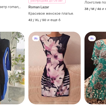
распродажа до 08 авг.
Лонгслив по
ветр roman,
Roman Lazar
и
38 / M / 46
, ідеал
Красивое женское платье.
и еще
6
42 / XL / 50