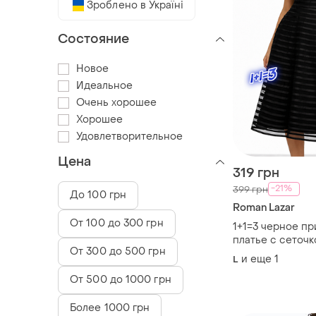
Зроблено в Україні
Состояние
Новое
Идеальное
Очень хорошее
Хорошее
Удовлетворительное
Цена
319 грн
-21%
399 грн
До 100 грн
Roman Lazar
От 100 до 300 грн
1+1=3 черное п
платье с сеточк
От 300 до 500 грн
размер 48 - 50
и еще
1
L
От 500 до 1000 грн
Более 1000 грн