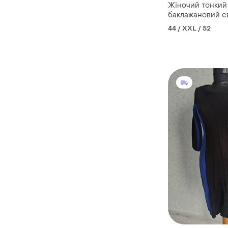
Жіночий тонкий
баклажановий с
р.16, 52% віскоза
44 / XXL / 52