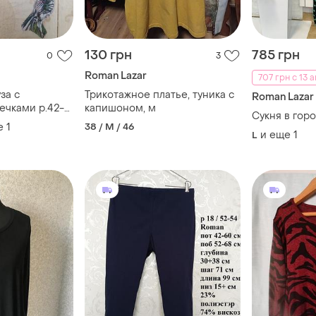
130 грн
785 грн
0
3
Roman Lazar
707 грн с 13 а
за с
Трикотажное платье, туника с
Roman Lazar
ечками р.42-
капишоном, м
Сукня в гор
е
1
38 / M / 46
и еще
1
L