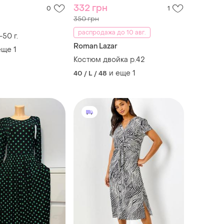
332 грн
0
1
350 грн
распродажа до 10 авг.
50 г.
Roman Lazar
еще
1
Костюм двойка р.42
и еще
1
40 / L / 48