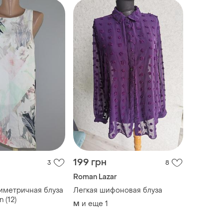
199 грн
3
8
Roman Lazar
иметричная блуза
Легкая шифоновая блуза
 (12)
и еще
1
M