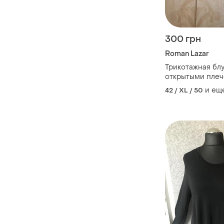
300 грн
Roman Lazar
Трикотажная блу
открытыми плеч
44
и ещ
42 / XL / 50