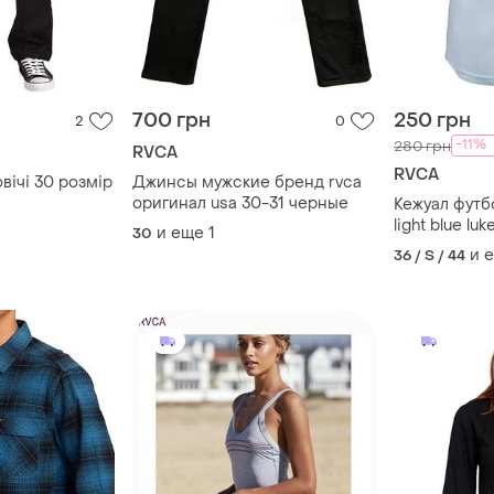
700 грн
250 грн
2
0
-11%
280 грн
RVCA
RVCA
вічі 30 розмір
Джинсы мужские бренд rvca
оригинал usa 30-31 черные
Кежуал футбо
light blue luk
и еще
1
30
tee/ rip curl/
и 
36 / S / 44