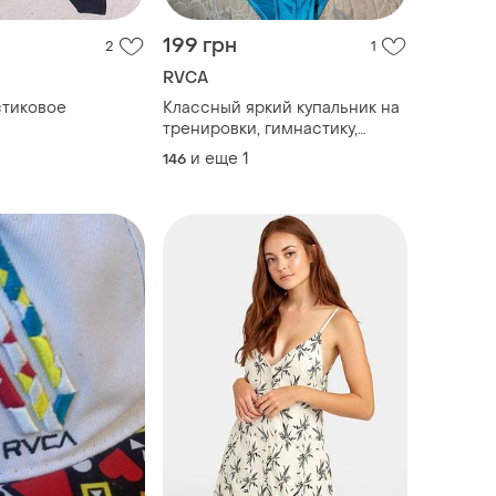
199 грн
2
1
RVCA
стиковое
Классный яркий купальник на
тренировки, гимнастику,
танцы на девочку
и еще
1
146