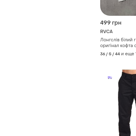
499 грн
RVCA
Лонгслів білий r
оригінал кофта 
skate avantgarde
и еще
36 / S / 44