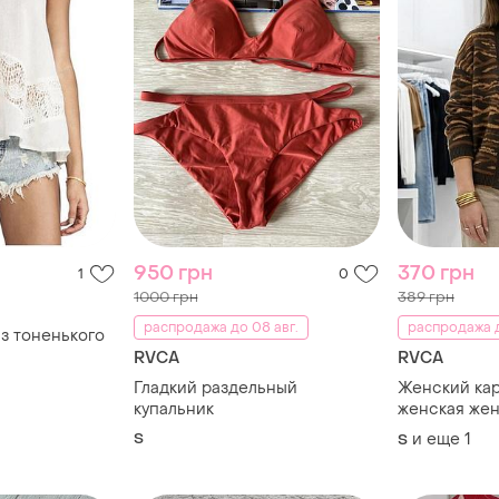
950 грн
370 грн
1
0
1000 грн
389 грн
распродажа до 08 авг.
распродажа д
 з тоненького
RVCA
RVCA
Гладкий раздельный
Женский кар
купальник
женская же
свитер свит
S
и еще
1
S
вязаный rvc
л купить раз