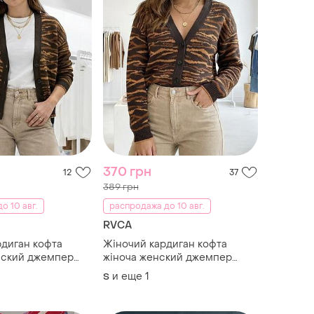
370 грн
12
37
389 грн
о 10 авг.
распродажа до 10 авг.
RVCA
диган кофта
Жіночий кардиган кофта
нский джемпер
жіноча женский джемпер
ер на пуговицах
светр світер на гудзиках
и еще
1
S
a купит размер с м
в'язаний rvca купить размер с
мер s m l
м л купити розмір s m l