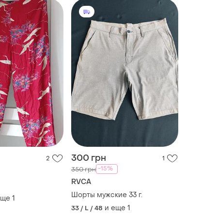
300 грн
2
1
-15%
350 грн
RVCA
Шорты мужские 33 г.
еще
1
и еще
1
33 / L / 48