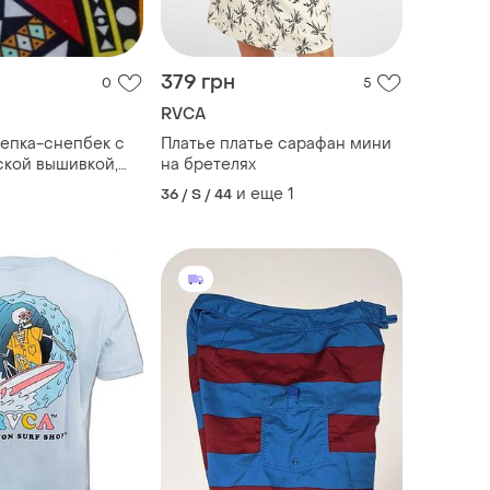
379 грн
0
5
RVCA
кепка-снепбек с
Платье платье сарафан мини
ской вышивкой,
на бретелях
я.
и еще
1
36 / S / 44