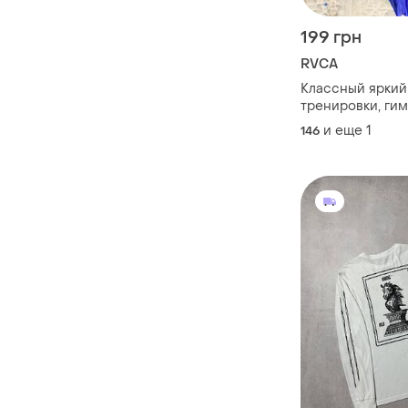
199 грн
RVCA
Классный яркий
тренировки, гим
танцы на девочк
и еще
1
146