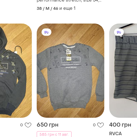
performance stretch, size 34,
легкие, комфортные,
и еще
1
38 / M / 46
стрейчовые, полупояс 43
бедра 60 длина 53
650 грн
400 грн
0
0
RVCA
585 грн с 11 авг.