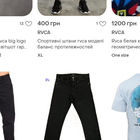
400 грн
1200 грн
13
1
RVCA
RVCA
vca big logo
Спортивні штани rvca моделі
Rvca белая 
світшот rap
баланс протилежностей
геометриче
 japanese y2k
разноцветна
1
XL
One size