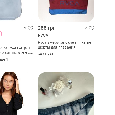
288 грн
9
3
RVCA
Rvca американские пляжные
шорты для плавания
лка rvca ron jon
e p surfing skeleton
34 / L / 50
 o'neil/ billabong
еще
1