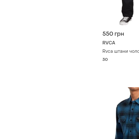
550 грн
RVCA
Rvca штани чоло
30