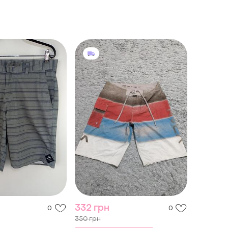
332 грн
0
0
350 грн