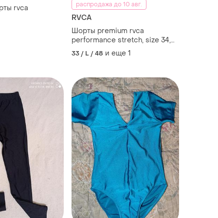
распродажа до 10 авг.
рты rvca
RVCA
Шорты premium rvca
performance stretch, size 34,
легкие, коммиортные,
и еще
1
33 / L / 48
стрейчовые, полупояс 43
бедра 60 длина 53