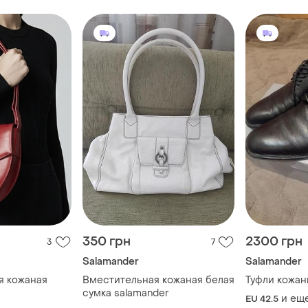
350 грн
2300 грн
3
7
Salamander
Salamander
я кожаная
Вместительная кожаная белая
Туфли кожан
сумка salamander
и ещ
EU 42.5