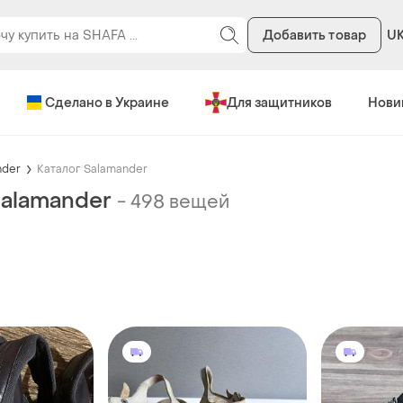
Добавить товар
U
Сделано в Украине
Для защитников
Нови
nder
Каталог Salamander
Salamander
-
498 вещей