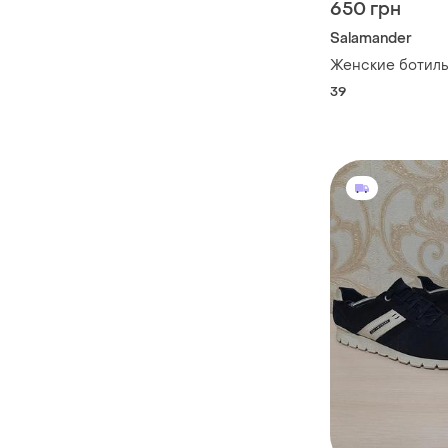
650 грн
Salamander
Женские ботил
39