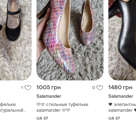
1005 грн
1480 грн
1
0
Salamander
Salamander
уфельки
💛🩷 стильные туфельки
🖤 элегантн
атуральной
salamander 🩷💛
salamander 
UA 37
UA 37