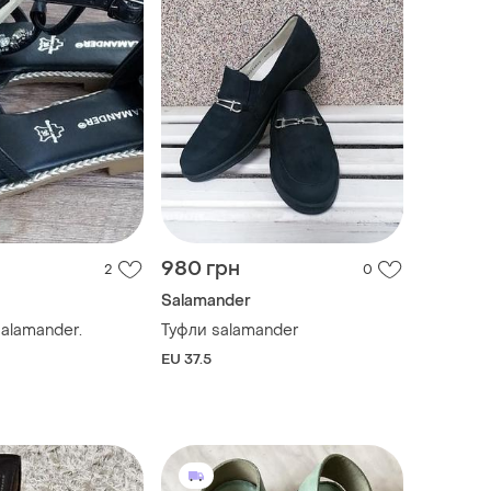
980 грн
2
0
Salamander
alamander.
Туфли salamander
EU 37.5