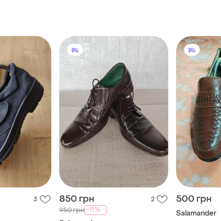
850 грн
500 грн
3
2
-11%
950 грн
Salamander