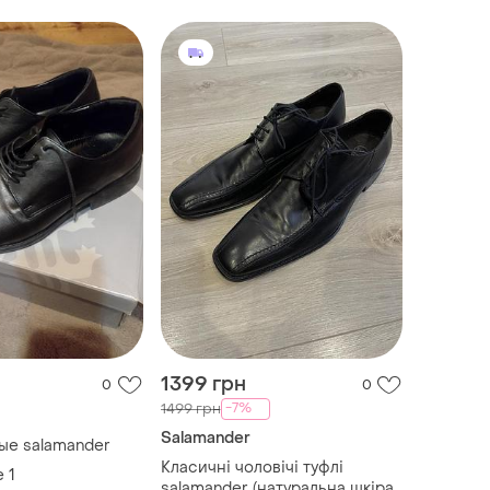
1399 грн
0
0
-7%
1499 грн
Salamander
ые salamander
Класичні чоловічі туфлі
е
1
salamander (натуральна шкіра)