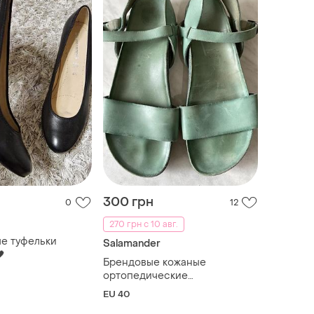
300 грн
0
12
270 грн с 10 авг.
ые туфельки
Salamander

Брендовые кожаные
ортопедические
босоножки.стелька 26.5см
EU 40