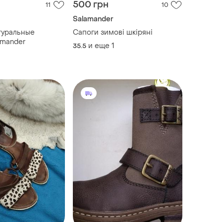
500 грн
11
10
Salamander
туральные
Сапоги зимові шкіряні
amander
и еще
1
35.5