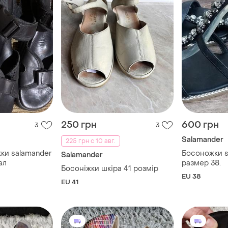
250 грн
600 грн
3
3
Salamander
225 грн с 10 авг.
ки salamander
Босоножки s
Salamander
ал
размер 38.
Босоніжки шкіра 41 розмір
EU 38
EU 41