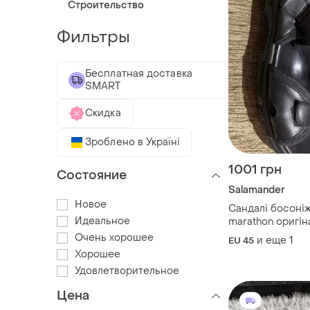
Строительство
Фильтры
Бесплатная доставка
SMART
Скидка
Зроблено в Україні
1001 грн
Состояние
Salamander
Новое
Сандалі босоніж
Идеальное
marathon оригін
Очень хорошее
и еще
1
EU 45
Хорошее
Удовлетворительное
Цена