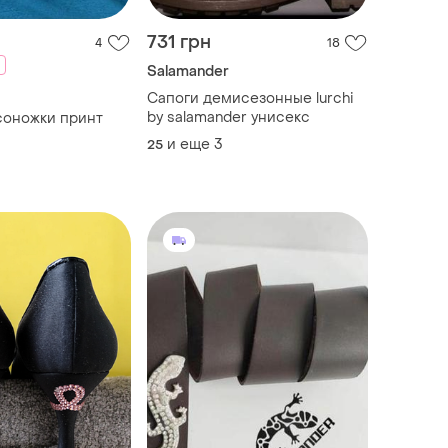
731 грн
4
18
Salamander
Сапоги демисезонные lurchi
by salamander унисекс
соножки принт
и еще
3
25