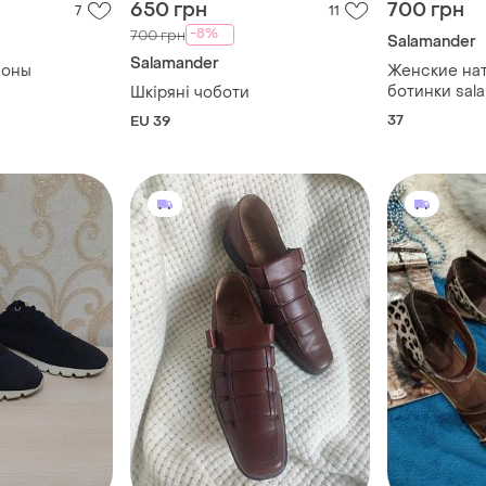
650 грн
700 грн
7
11
-8%
700 грн
Salamander
Salamander
ьоны
Женские на
ботинки sal
Шкіряні чоботи
37
EU 39