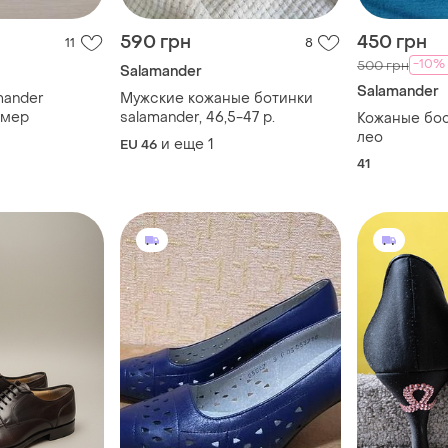
590 грн
450 грн
11
8
-10%
500 грн
Salamander
Salamander
mander
Мужские кожаные ботинки
змер
salamander, 46,5-47 р.
Кожаные бо
лео
и еще
1
EU 46
41