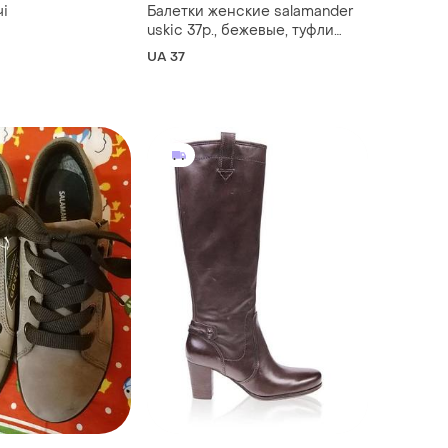
чі
Балетки женские salamander
uskic 37р., бежевые, туфли
бежевые, кожа
UA 37