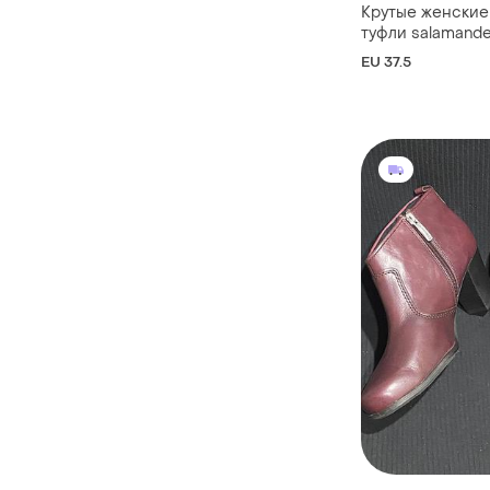
Крутые женские
туфли salamand
EU 37.5