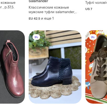
Salamander
 кожаные
Туфлі чолові
er , р.37,5.
Классические кожаные
US 7
мужские туфли salamander,
размер 43
и еще
1
EU 42.5