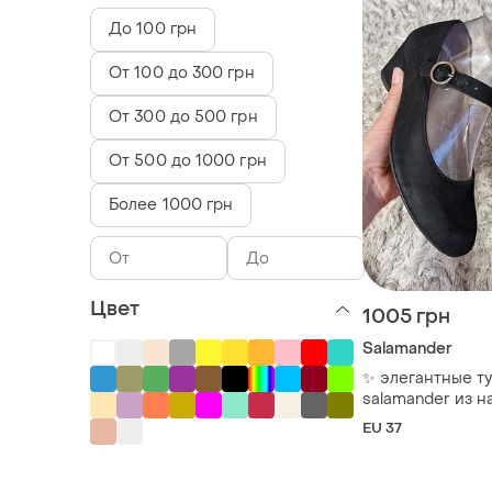
До 100 грн
От 100 до 300 грн
От 300 до 500 грн
От 500 до 1000 грн
Более 1000 грн
Цвет
1005 грн
Salamander
✨ элегантные т
salamander из н
замши 🖤
EU 37