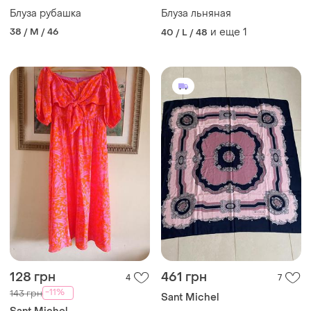
Блуза рубашка
Блуза льняная
38 / M / 46
и еще
1
40 / L / 48
128 грн
461 грн
4
7
-11%
143 грн
Sant Michel