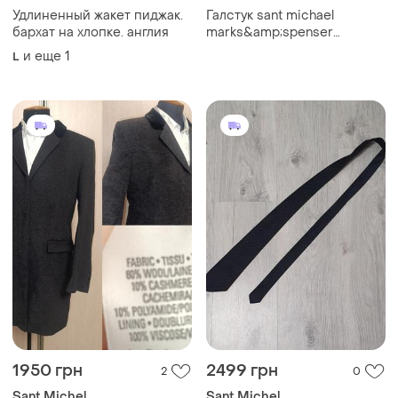
Удлиненный жакет пиджак.
Галстук sant michael
бархат на хлопке. англия
marks&amp;spenser
трикотаж желтый меланж
и еще
1
L
винтаж
1950 грн
2499 грн
2
0
Sant Michel
Sant Michel