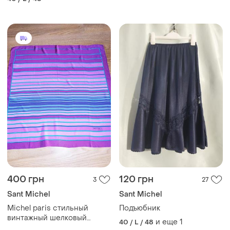
400 грн
120 грн
3
27
Sant Michel
Sant Michel
Michel paris стильный
Подъюбник
винтажный шелковый
и еще
1
40 / L / 48
платок