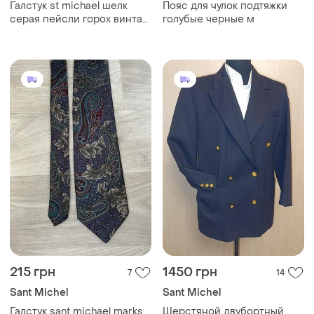
Галстук st michael шелк
Пояс для чулок подтяжки
серая пейсли горох винтаж
голубые черные м
узкий
215 грн
1450 грн
7
14
Sant Michel
Sant Michel
Галстук sant michael marks
Шерстяной двубортный