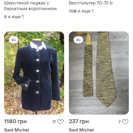
Шерстяной пиджак с
Бюстгальтер 70-75 b
бархатным воротничком
и еще
1
70B
и еще
1
S
1180 грн
237 грн
21
2
Sant Michel
Sant Michel