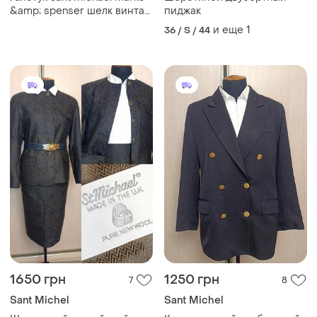
&amp; spenser шелк винтаж
пиджак
пейсли принт
и еще
1
36 / S / 44
1650 грн
1250 грн
7
8
Sant Michel
Sant Michel