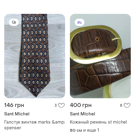
красный белый
146 грн
400 грн
3
8
Sant Michel
Sant Michel
Галстук винтаж marks &amp;
Кожаный ремень st michel
spenser
и еще
1
80 см