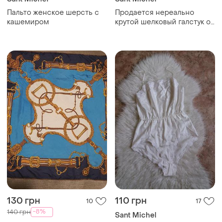
Пальто женское шерсть с
Продается нереально
кашемиром
крутой шелковый галстук от
saint michael
130 грн
110 грн
10
17
-8%
140 грн
Sant Michel