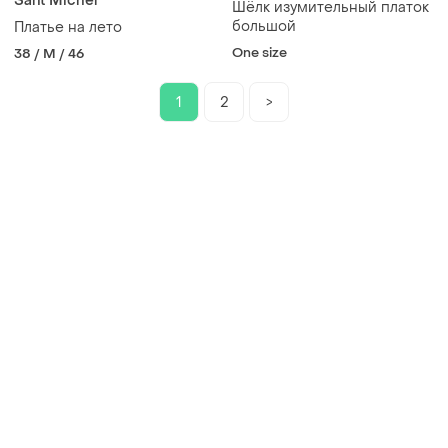
Sant Michel
Шёлк изумительный платок
большой
Платье на лето
One size
38 / M / 46
1
2
>