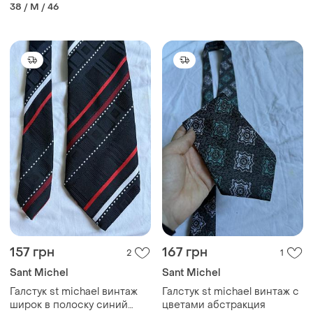
безрукавка
sant michael
38 / M / 46
157 грн
167 грн
2
1
Sant Michel
Sant Michel
Галстук st michael винтаж
Галстук st michael винтаж с
широк в полоску синий
цветами абстракция