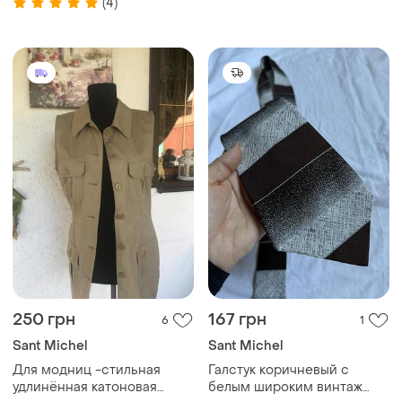
(4)
на вибір s,m,l
250 грн
167 грн
6
1
Sant Michel
Sant Michel
Для модниц -стильная
Галстук коричневый с
удлинённая катоновая
белым широким винтаж