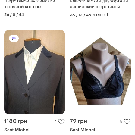
Шерстяной английский
Классический двубортный
юбочный костюм
английский шерстяной
пиджак с металлическими
36 / S / 44
и еще
1
38 / M / 46
пуговицами
1180 грн
79 грн
4
5
Sant Michel
Sant Michel