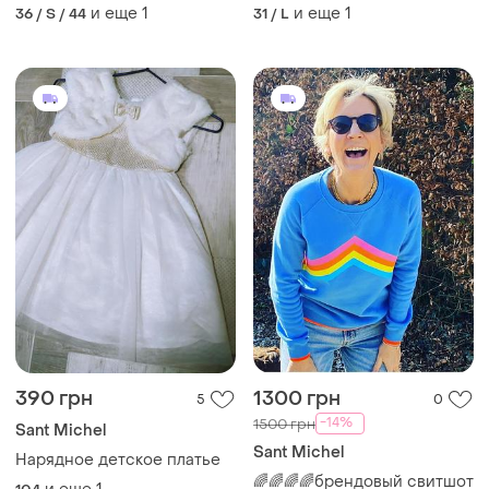
и еще
1
и еще
1
36 / S / 44
31 / L
390 грн
1300 грн
5
0
-14%
1500 грн
Sant Michel
Sant Michel
Нарядное детское платье
🌈🌈🌈🌈брендовый свитшот