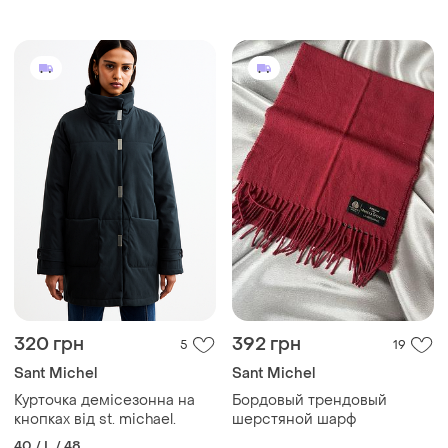
320 грн
392 грн
5
19
Sant Michel
Sant Michel
Курточка демісезонна на
Бордовый трендовый
кнопках від st. michael.
шерстяной шарф
40 / L / 48