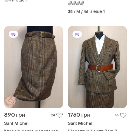
и еще
1
104
🌈🌈🌈🌈
и еще
1
38 / M / 46
890 грн
1750 грн
24
16
Sant Michel
Sant Michel