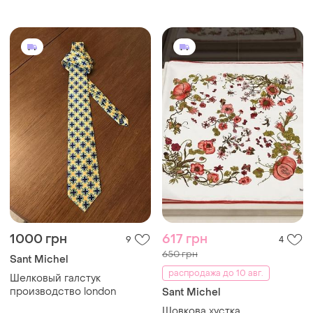
1000 грн
617 грн
9
4
650 грн
Sant Michel
распродажа до 10 авг.
Шелковый галстук
производство london
Sant Michel
Шовкова хустка