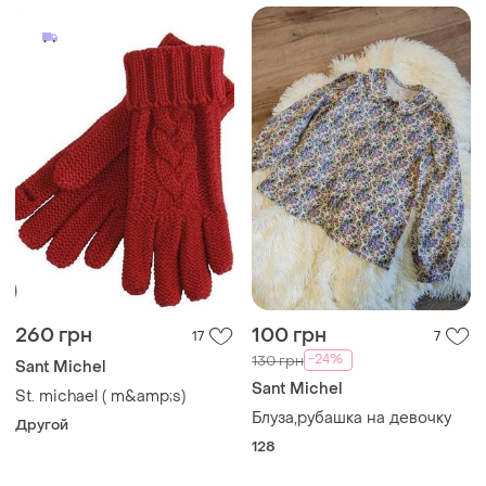
260 грн
100 грн
17
7
-24%
130 грн
Sant Michel
Sant Michel
St. michael ( m&amp;s)
Блуза,рубашка на девочку
Другой
128