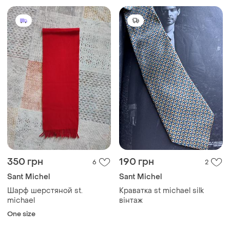
350 грн
190 грн
6
2
Sant Michel
Sant Michel
Шарф шерстяной st.
Краватка st michael silk
michael
вінтаж
One size