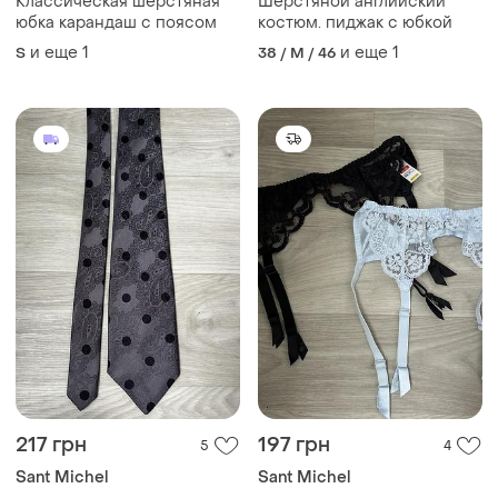
Классическая шерстяная
Шерстяной английский
юбка карандаш с поясом
костюм. пиджак с юбкой
и еще
1
и еще
1
S
38 / M / 46
217 грн
197 грн
5
4
Sant Michel
Sant Michel