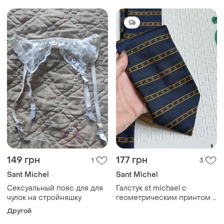
149 грн
177 грн
1
3
Sant Michel
Sant Michel
Сексуальный пояс для для
Галстук st michael с
чулок на стройняшку
геометрическим принтом в
полоску желтый
Другой