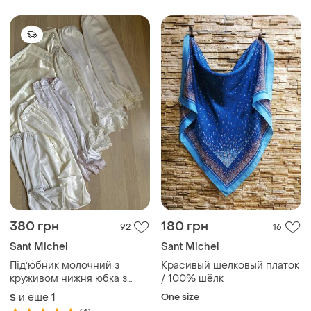
380 грн
180 грн
92
16
Sant Michel
Sant Michel
Підʼюбник молочний з
Красивый шелковый платок
круживом нижня юбка з
/ 100% шёлк
мереживом біла підьюбник
и еще
1
One size
S
бежевий бежева спідниця