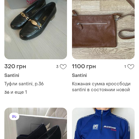
320 грн
1100 грн
3
1
Santini
Santini
Туфли santini, р.36
Кожаная сумка кроссбоди
santini в состоянии новой
и еще
1
36