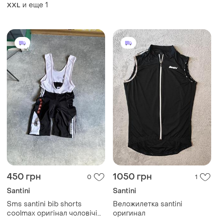
и еще
1
XXL
450 грн
1050 грн
0
1
Santini
Santini
Sms santini bib shorts
Веложилетка santini
coolmax оригінал чоловічі
оригинал