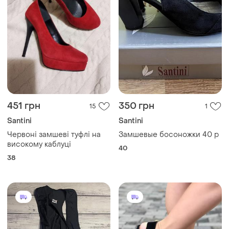
451 грн
350 грн
15
1
Santini
Santini
Червоні замшеві туфлі на
Замшевые босоножки 40 р
високому каблуці
40
38