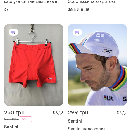
каблуке синие замшевые
босоніжки із закритою
кожаные босоножки 37
п'ятою
37
и еще
1
36.5
размера кожаные
босоножки 37
250 грн
299 грн
5
3
-8%
270 грн
Santini
Santini
Santini вело кепка