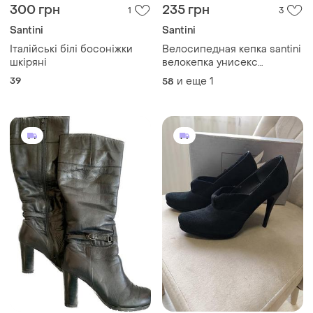
300 грн
235 грн
1
3
Santini
Santini
Італійські білі босоніжки
Велосипедная кепка santini
шкіряні
велокепка унисекс
разноцветная размер 57-59
39
и еще
1
58