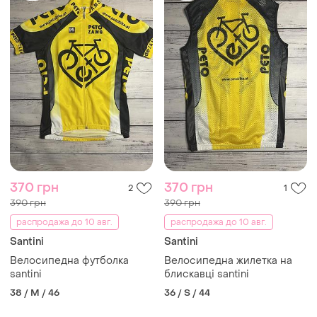
370 грн
370 грн
2
1
390 грн
390 грн
распродажа до 10 авг.
распродажа до 10 авг.
Santini
Santini
Велосипедна футболка
Велосипедна жилетка на
santini
блискавці santini
38 / M / 46
36 / S / 44