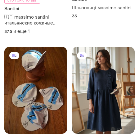
576 грн с 10 авг.
Шльопанці маssimo santini
Santini
35
🇮🇹 massimo santini
итальянские кожаные
босоножки шлепанцы
и еще
1
37.5
цвета бургунди