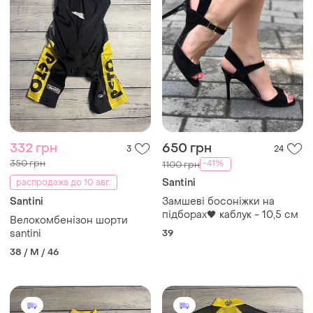
332 грн
650 грн
3
24
350 грн
-41%
1100 грн
Santini
распродажа до 10 авг.
Santini
Замшеві босоніжки на
підборах🖤 каблук - 10,5 см
Велокомбенізон шорти
santini
39
38 / M / 46