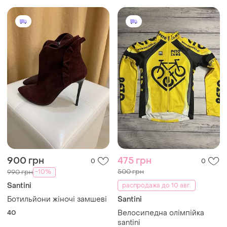
900 грн
475 грн
0
0
500 грн
-10%
990 грн
Santini
распродажа до 10 авг.
Ботильйони жіночі замшеві
Santini
40
Велосипедна олімпійка
santini