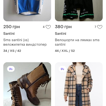
250 грн
380 грн
4
7
Santini
Santini
Sms santini (xs)
Велошорти на лямках sms
веложилетка виндстопер
santini
34 / XS / 42
44 / XXL / 52