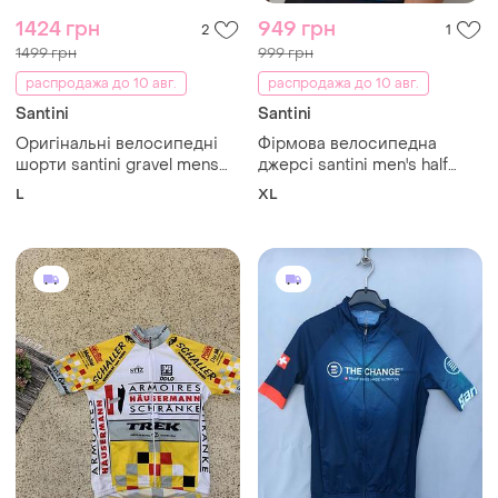
1424 грн
949 грн
2
1
1499 грн
999 грн
распродажа до 10 авг.
распродажа до 10 авг.
Santini
Santini
Оригінальні велосипедні
Фірмова велосипедна
шорти santini gravel mens
джерсі santini men's half
cycling bibshort
sleeves terranova gravel
L
XL
jersey