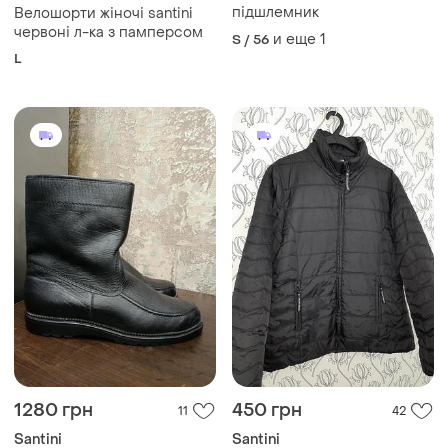
підшлемник
Велошорти жіночі santini
червоні л-ка з памперсом
и еще
1
S / 56
L
1280 грн
450 грн
11
42
Santini
Santini