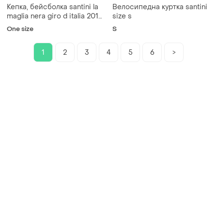
Кепка, бейсболка santini la
Велосипедна куртка santini
maglia nera giro d italia 2017
size s
cap
One size
S
1
2
3
4
5
6
>