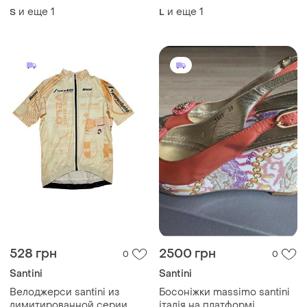
велошорти біби бібси вело
и еще
1
и еще
1
S
L
шорти форма комбінезон
велосипедні фірмові
брендові s m
528 грн
2500 грн
0
0
Santini
Santini
Велоджерси santini из
Босоніжки massimo santini
лимитированной серии
італія на платформі