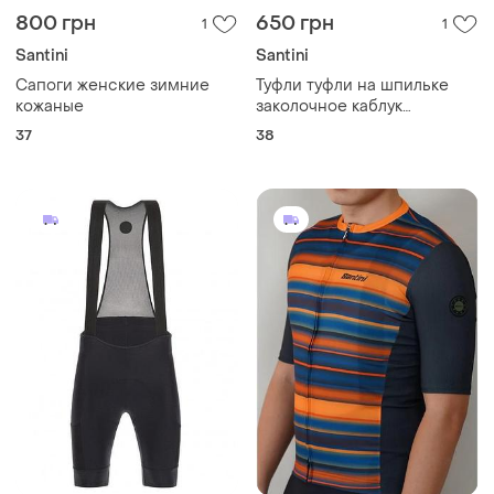
800 грн
650 грн
1
1
Santini
Santini
Сапоги женские зимние
Туфли туфли на шпильке
кожаные
заколочное каблук
ботильоны натуральная
37
38
замша замшевые 38 (73)