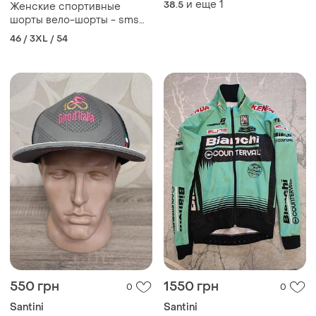
и еще
1
38.5
Женские спортивные
шорты вело-шорты - sms
santini - 3xl италия!
46 / 3XL / 54
550 грн
1550 грн
0
0
Santini
Santini