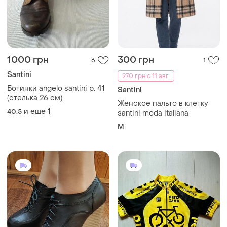
1000 грн
300 грн
6
1
Santini
270 грн с 11 авг.
Ботинки аngelo santini р. 41
Santini
(стелька 26 см)
Женское пальто в клетку
и еще
1
40.5
santini moda italiana
M