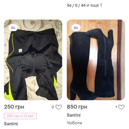
и еще
1
36 / S / 44
250 грн
850 грн
0
1
Santini
225 грн с 12 авг.
Чоботи
Santini