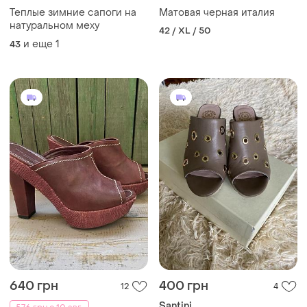
Теплые зимние сапоги на
Матовая черная италия
натуральном меху
42 / XL / 50
и еще
1
43
640 грн
400 грн
12
4
Santini