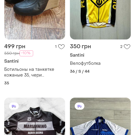
499 грн
350 грн
1
2
-10%
550 грн
Santini
Santini
Велофутболка
Ботильоны на танкетке
36 / S / 44
кожаные 35, чери
ботиночки из натуральной
35
кожи