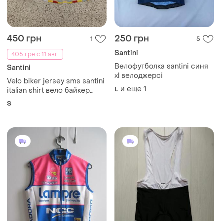
450 грн
250 грн
1
5
Santini
405 грн с 11 авг.
Велофутболка santini синя
Santini
xl велоджерсі
Velo biker jersey sms santini
и еще
1
L
italian shirt вело байкер
джерсі сантіні оригінал
S
чоловіче