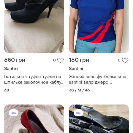
650 грн
160 грн
0
0
Santini
Santini
Ботильоны туфлы туфли на
Жіноча вело футболка sms
шпильке заколочное каблук
santini вело джерсі
ботильоны натуральная
велосипедка
38
38 / M / 46
замшевые 38 (73)