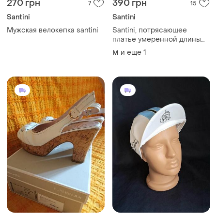
270 грн
390 грн
7
15
Santini
Santini
Мужская велокепка santini
Santini, потрясающее
платье умеренной длины
из микровельвета, made in
и еще
1
M
italy