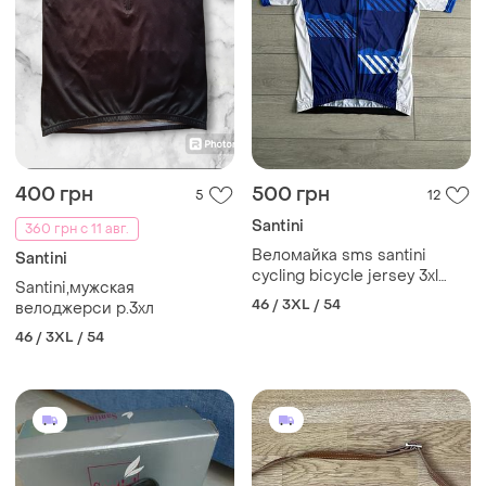
400 грн
500 грн
5
12
Santini
360 грн с 11 авг.
Веломайка sms santini
Santini
cycling bicycle jersey 3xl
Santini,мужская
джерси велофутболка
46 / 3XL / 54
велоджерси р.3хл
46 / 3XL / 54