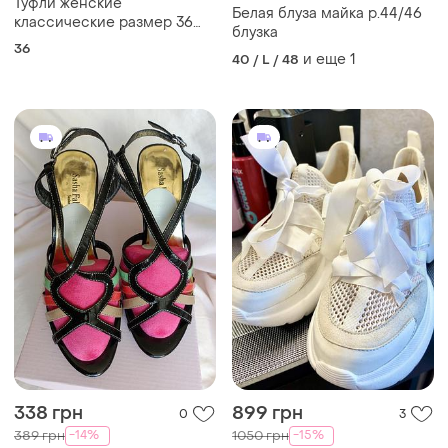
Туфли женские
Белая блуза майка р.44/46
классические размер 36
блузка
бренд sasha fabian
36
и еще
1
40 / L / 48
338 грн
899 грн
0
3
-14%
-15%
389 грн
1050 грн