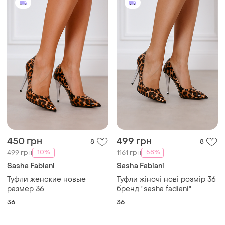
450 грн
499 грн
8
8
-10%
-58%
499 грн
1161 грн
Sasha Fabiani
Sasha Fabiani
Туфли женские новые
Туфли жіночі нові розмір 36
размер 36
бренд "sasha fadiani"
36
36