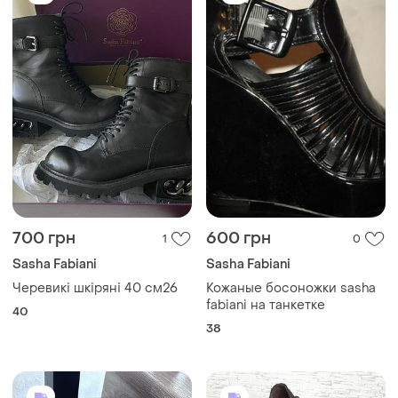
700 грн
600 грн
1
0
Sasha Fabiani
Sasha Fabiani
Черевикі шкіряні 40 см26
Кожаные босоножки sasha
fabiani на танкетке
40
38