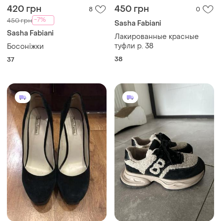
420 грн
450 грн
8
0
-7%
450 грн
Sasha Fabiani
Sasha Fabiani
Лакированные красные
туфли р. 38
Босоніжки
38
37