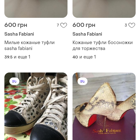
600 грн
600 грн
7
3
Sasha Fabiani
Sasha Fabiani
Милые кожаные туфли
Кожаные туфли босоножки
sasha fabiani
для торжества
и еще
1
и еще
1
39.5
40