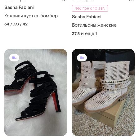
Sasha Fabiani
446 грн с 10 авг.
Кожаная куртка-бомбер
Sasha Fabiani
34 / XS / 42
Ботильоны женские
и еще
1
37.5