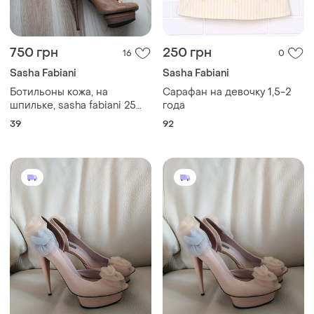
750 грн
250 грн
16
0
Sasha Fabiani
Sasha Fabiani
Ботильоны кожа, на
Сарафан на девочку 1,5-2
шпильке, sasha fabiani 25
года
см, 38-39р
39
92