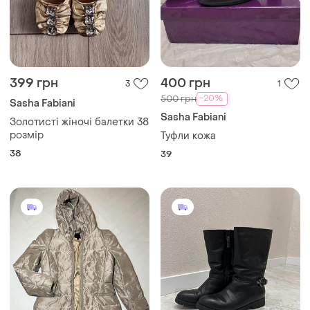
399 грн
400 грн
3
1
-20%
500 грн
Sasha Fabiani
Sasha Fabiani
Золотисті жіночі балетки 38
розмір
Туфли кожа
38
39