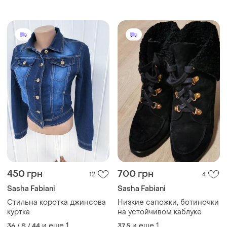
450 грн
700 грн
12
4
Sasha Fabiani
Sasha Fabiani
Стильна коротка джинсова
Низкие сапожки, ботиночки
куртка
на устойчивом каблуке
и еще
1
и еще
1
36 / S / 44
37.5