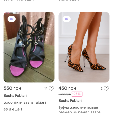
550 грн
450 грн
14
2
-25%
599 грн
Sasha Fabiani
Sasha Fabiani
Босоніжки sasha fabiani
Туфли женские новые
и еще
1
38
размер 36 рэнд " sasha