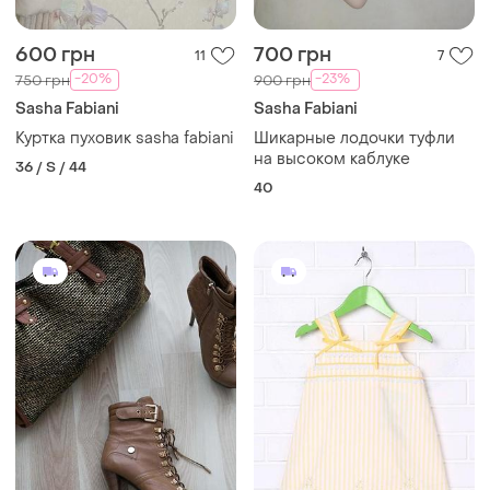
600 грн
700 грн
11
7
-20%
-23%
750 грн
900 грн
Sasha Fabiani
Sasha Fabiani
Куртка пуховик sasha fabiani
Шикарные лодочки туфли
на высоком каблуке
36 / S / 44
40