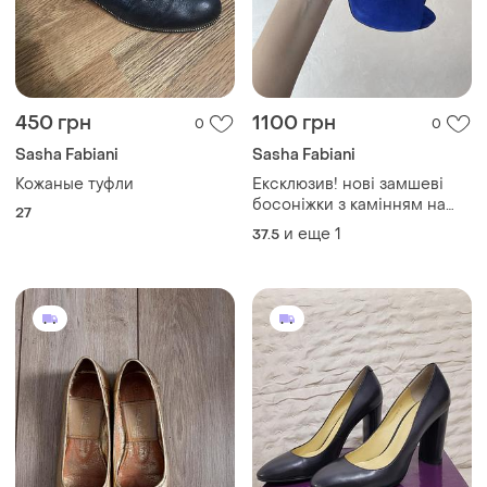
450 грн
1100 грн
0
0
Sasha Fabiani
Sasha Fabiani
Кожаные туфли
Ексклюзив! нові замшеві
босоніжки з камінням на
27
шпильці
и еще
1
37.5