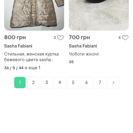
800 грн
700 грн
3
4
Sasha Fabiani
Sasha Fabiani
Стильная, женская куртка
Чоботи жіночі
бежевого цвета sasha
35
fabiani
и еще
1
36 / S / 44
1
2
3
4
5
6
7
>