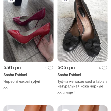
550 грн
505 грн
1
3
Sasha Fabiani
Sasha Fabiani
Червоні лакові туфлі
Туфли женские sasha fabiani
натуральная кожа черные
36
и еще
1
36