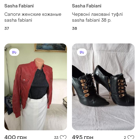
Sasha Fabiani
Sasha Fabiani
Сапоги женские кожаные
Червоні лаковані туфлі
sasha fabiani
sasha fabiani 38 р.
37
38
400 грн
495 грн
33
2