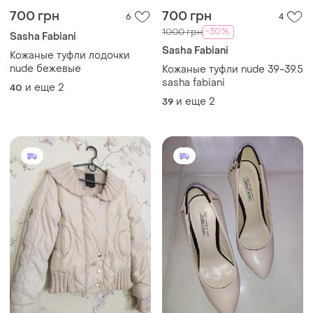
700 грн
700 грн
6
4
-30%
1000 грн
Sasha Fabiani
Sasha Fabiani
Кожаные туфли лодочки
nude бежевые
Кожаные туфли nude 39-39.5
sasha fabiani
и еще
2
40
и еще
2
39