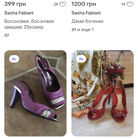
399 грн
1200 грн
24
14
Sasha Fabiani
Sasha Fabiani
Босоножки ,босоніжки
Деми ботинки
замшеві 37розмір
и еще
1
37
37