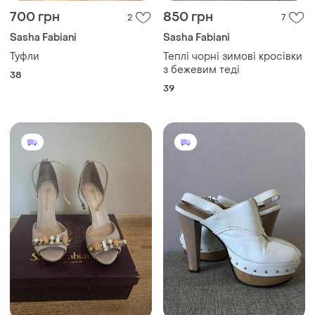
700 грн
850 грн
2
7
Sasha Fabiani
Sasha Fabiani
Туфли
Теплі чорні зимові кросівки
з бежевим теді
38
39