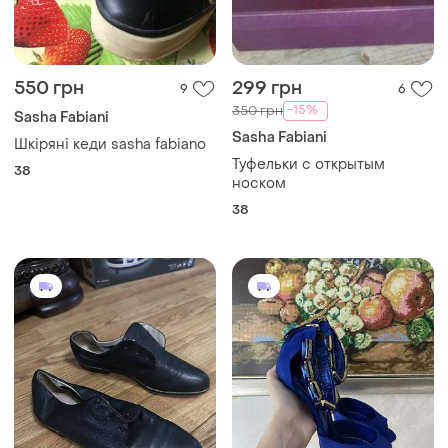
550 грн
299 грн
9
6
-15%
350 грн
Sasha Fabiani
Sasha Fabiani
Шкіряні кеди sasha fabiano
Туфельки с открытым
38
носком
38