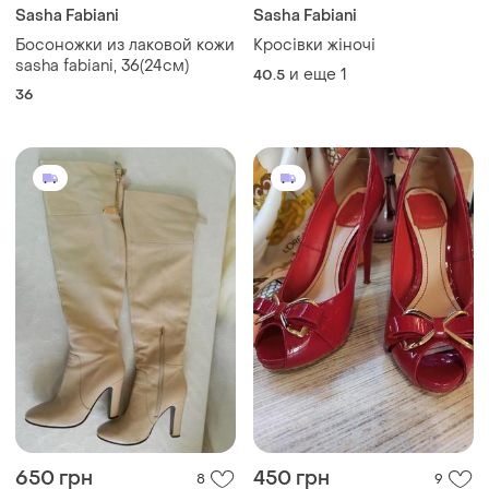
Sasha Fabiani
Sasha Fabiani
Босоножки из лаковой кожи
Кросівки жіночі
sasha fabiani, 36(24см)
и еще
1
40.5
36
650 грн
450 грн
8
9