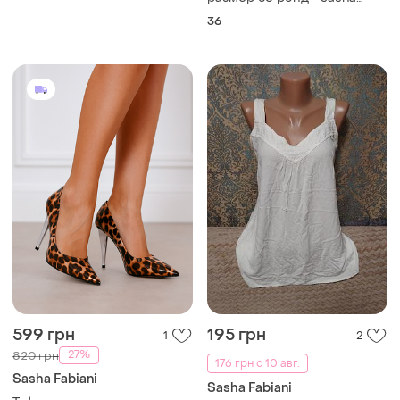
fabian"
36
599 грн
195 грн
1
2
-27%
820 грн
176 грн с 10 авг.
Sasha Fabiani
Sasha Fabiani