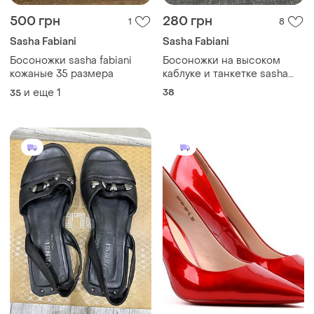
500 грн
280 грн
1
8
Sasha Fabiani
Sasha Fabiani
Босоножки sasha fabiani
Босоножки на высоком
кожаные 35 размера
каблуке и танкетке sasha
fabiani
и еще
1
38
35