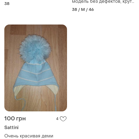
модель без дефектов, круто
38
по фигуре.
38 / M / 46
100 грн
4
Sattini
Очень красивая деми