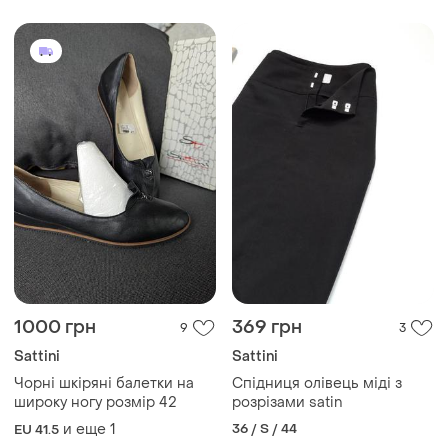
1000 грн
369 грн
9
3
Sattini
Sattini
Чорні шкіряні балетки на
Спідниця олівець міді з
широку ногу розмір 42
розрізами satin
и еще
1
36 / S / 44
EU 41.5