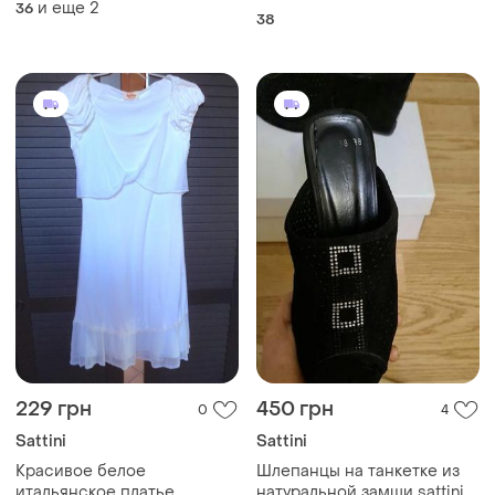
и еще
2
36
38
229 грн
450 грн
0
4
Sattini
Sattini
Красивое белое
Шлепанцы на танкетке из
итальянское платье
натуральной замши sattini