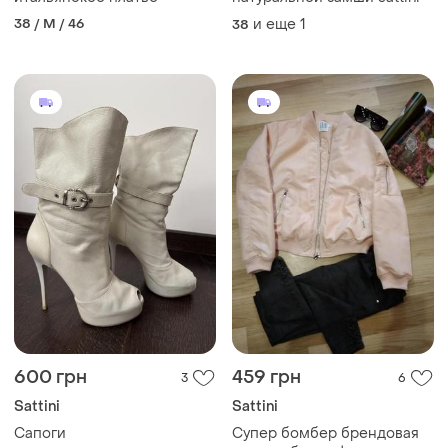
38 / M / 46
и еще
1
38
600 грн
459 грн
3
6
Sattini
Sattini
Сапоги
Супер бомбер брендовая