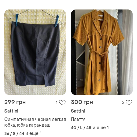
299 грн
300 грн
1
5
Sattini
Sattini
Симпатичная черная легкая
Плаття
юбка, юбка карандаш
и еще
1
40 / L / 48
и еще
1
36 / S / 44