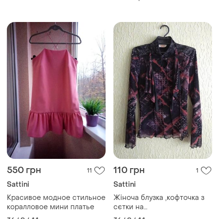
550 грн
110 грн
11
1
Sattini
Sattini
Красивое модное стильное
Жіноча блузка ,кофточка з
коралловое мини платье
сєтки на
підкладці,худеньким