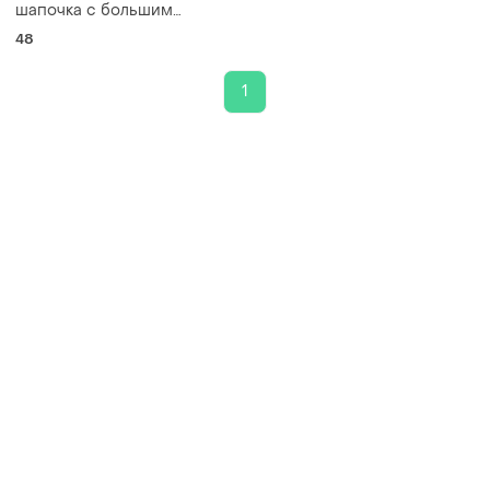
шапочка с большим
бубуном.
48
1