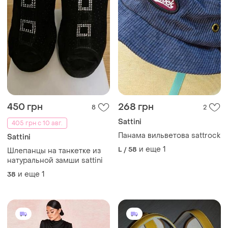
450 грн
268 грн
8
2
Sattini
405 грн с 10 авг.
Панама вильветова sattrock
Sattini
и еще
1
L / 58
Шлепанцы на танкетке из
натуральной замши sattini
и еще
1
38