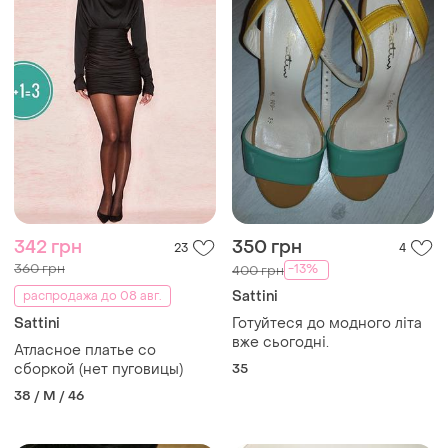
342 грн
350 грн
23
4
360 грн
-13%
400 грн
Sattini
распродажа до 08 авг.
Sattini
Готуйтеся до модного літа
вже сьогодні.
Атласное платье со
сборкой (нет пуговицы)
35
38 / M / 46