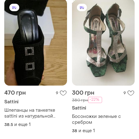
470 грн
300 грн
9
9
-22%
380 грн
Sattini
Sattini
Шлепанцы на танкетке
sattini из натуральной
Босоножки зеленые с
замши
сребром
и еще
1
38.5
и еще
1
38