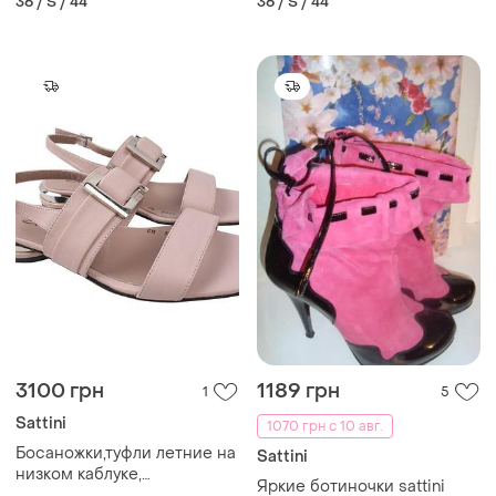
36 / S / 44
36 / S / 44
дівчатам,р.с, італія,sathia
3100 грн
1189 грн
1
5
Sattini
1070 грн с 10 авг.
Босаножки,туфли летние на
Sattini
низком каблуке,
Яркие ботиночки sattini
турция,кожа натуральная.