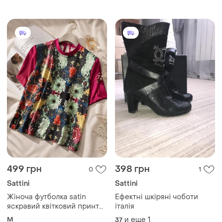
499 грн
398 грн
0
1
Sattini
Sattini
Жіноча футболка satin
Ефектні шкіряні чоботи
яскравий квітковий принт
італія
фуксія
M
и еще
1
37