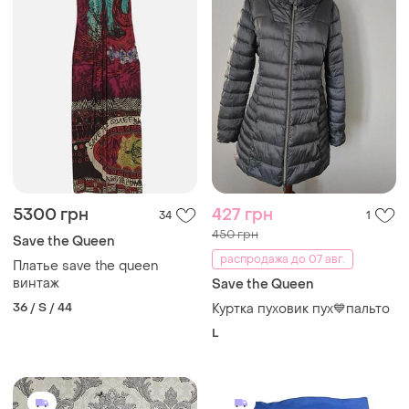
5300 грн
427 грн
34
1
450 грн
Save the Queen
распродажа до 07 авг.
Платье save the queen
винтаж
Save the Queen
36 / S / 44
Куртка пуховик пух💙пальто
L