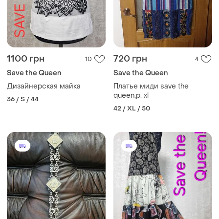
1100 грн
720 грн
10
4
Save the Queen
Save the Queen
Дизайнерская майка
Платье миди save the
queen,p. xl
36 / S / 44
42 / XL / 50