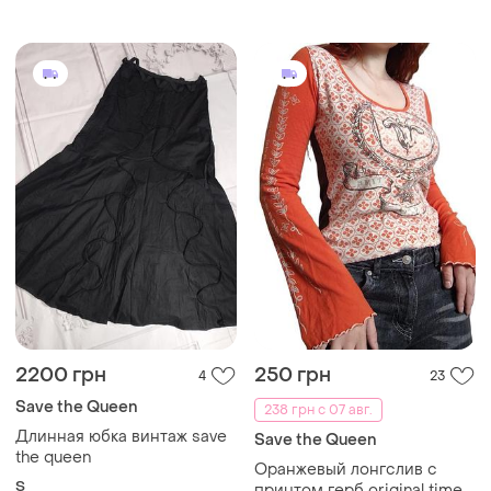
2200 грн
250 грн
4
23
Save the Queen
238 грн с 07 авг.
Длинная юбка винтаж save
Save the Queen
the queen
Оранжевый лонгслив с
S
принтом герб original time