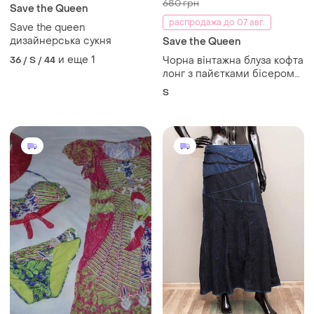
680 грн
Save the Queen
распродажа до 07 авг.
Save the queen
дизайнерська сукня
Save the Queen
и еще
1
36 / S / 44
Чорна вінтажна блуза кофта
лонг з пайєтками бісером
вінтаж ретро vintage retro
S
save the queen