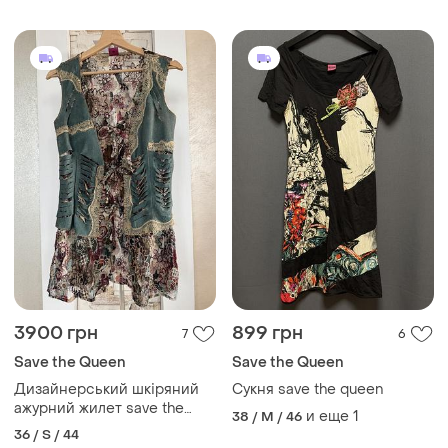
нейлон 12% еластан
3900 грн
899 грн
7
6
Save the Queen
Save the Queen
Дизайнерський шкіряний
Сукня save the queen
ажурний жилет save the
и еще
1
38 / M / 46
queen
36 / S / 44