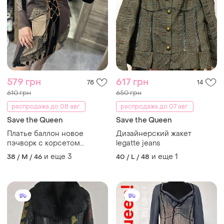
579 грн
617 грн
78
14
610 грн
650 грн
распродажа до 08 авг.
распродажа до 07 авг.
Save the Queen
Save the Queen
Платье баллон новое
Дизайнерский жакет
пэчворк с корсетом
legatte jeans
сеточка сарафан петчворк
и еще
3
и еще
1
38 / M / 46
40 / L / 48
patchwork короткая под
винтаж driver в стиле save
the queen lulu-h cop.copine