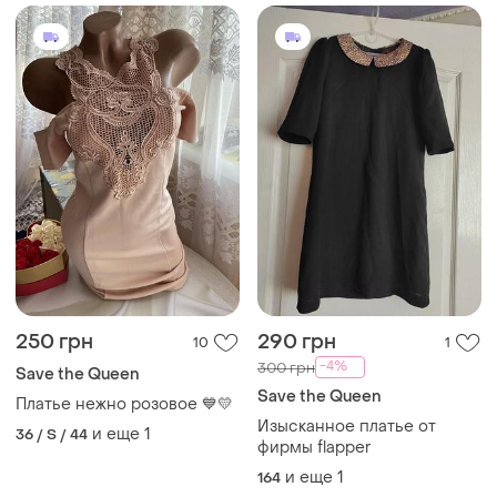
и жемчужинами
250 грн
290 грн
10
1
-4%
300 грн
Save the Queen
Save the Queen
Платье нежно розовое 💙💛
Изысканное платье от
и еще
1
36 / S / 44
фирмы flapper
и еще
1
164