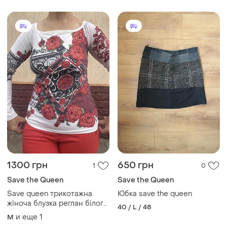
1300 грн
650 грн
1
0
Save the Queen
Save the Queen
Save queen трикотажна
Юбка save the queen
жіноча блузка реглан білого
40 / L / 48
кольору в червоні квіти
и еще
1
M
розмір m-l італія 88%