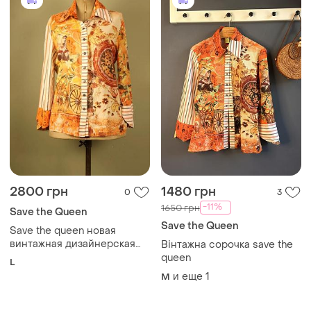
2800 грн
1480 грн
0
3
-11%
1650 грн
Save the Queen
Save the Queen
Save the queen новая
винтажная дизайнерская
Вінтажна сорочка save the
итальянская рубашка
queen
L
и еще
1
M