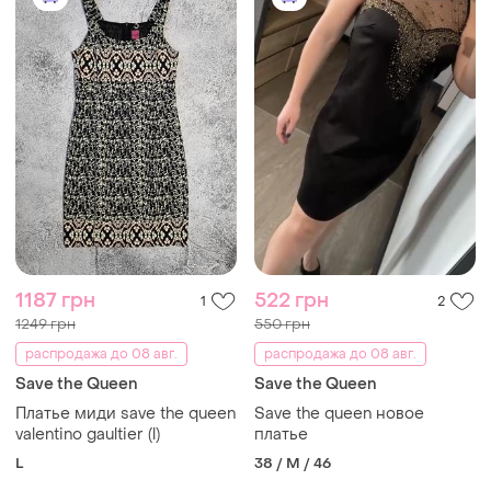
1187 грн
522 грн
1
2
1249 грн
550 грн
распродажа до 08 авг.
распродажа до 08 авг.
Save the Queen
Save the Queen
Платье миди save the queen
Save the queen новое
valentino gaultier (l)
платье
L
38 / M / 46