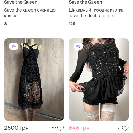
Save the Queen
Save the Queen
Save the queen сукня до
Шикарный пуховик куртка
коліна
save the duck kids girls
padded jackets
S
128
2500 грн
646 грн
27
6