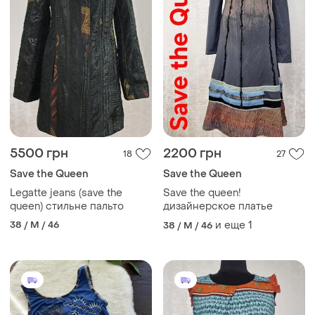
5500 грн
2200 грн
18
27
Save the Queen
Save the Queen
Legatte jeans (save the
Save the queen!
queen) стильне пальто
дизайнерское платье
38 / M / 46
и еще
1
38 / M / 46