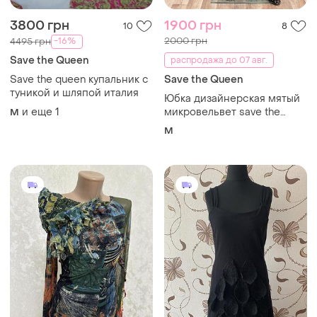
3800 грн
1900 грн
10
8
2000 грн
-16%
4495 грн
Save the Queen
распродажа до 07 авг.
Save the queen купальник с
Save the Queen
туникой и шляпой италия
Юбка дизайнерская мятый
и еще
1
микровельвет save the
M
queen! 48р
M