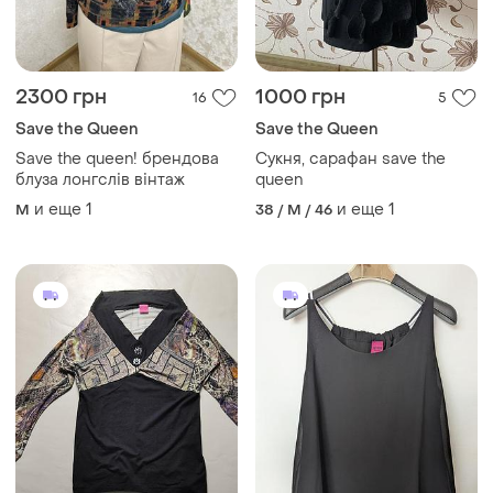
2300 грн
1000 грн
16
5
Save the Queen
Save the Queen
Save the queen! брендова
Сукня, сарафан save the
блуза лонгслів вінтаж
queen
и еще
1
и еще
1
M
38 / M / 46