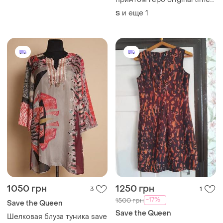
s.h.o кофта оранжевая с
и еще
1
S
коричневым рукавом клеш
хлопок y2k гранж этно
кофточка женская s m лонг
1050 грн
1250 грн
3
1
-17%
1500 грн
Save the Queen
Save the Queen
Шелковая блуза туника save