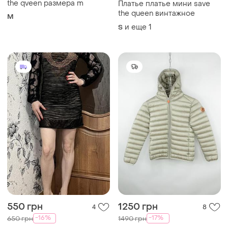
the qveen размера m
Платье платье мини save
the queen винтажное
M
и еще
1
S
550 грн
1250 грн
4
8
-16%
-17%
650 грн
1490 грн