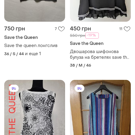
750 грн
450 грн
7
11
-19%
550 грн
Save the Queen
Save the Queen
Save the queen лонгслив
Двошарова шифонова
и еще
1
36 / S / 44
булуза на бретелях save the
queen
38 / M / 46