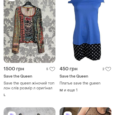
1500 грн
450 грн
5
2
Save the Queen
Save the Queen
Save the queen жіночий топ
Платье save the gueen
лон слів розмір л оригінал
и еще
1
M
L