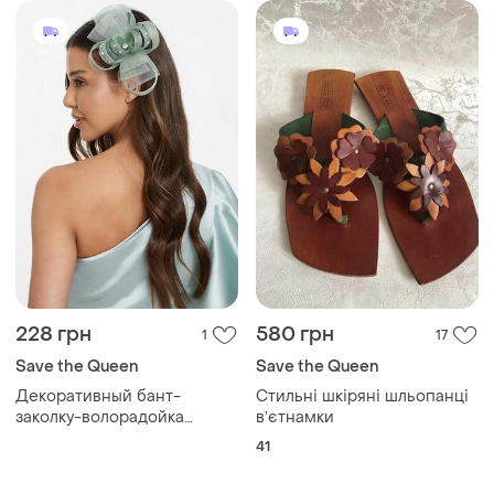
228 грн
580 грн
1
17
Save the Queen
Save the Queen
Декоративный бант-
Стильні шкіряні шльопанці
заколку-волорадойка
вʼєтнамки
(фасинатор)save цвета
41
шалфея, из синтона и
украшен мелкими стразами