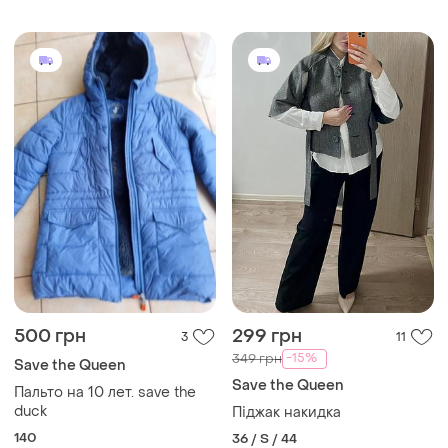
500 грн
299 грн
3
11
-15%
349 грн
Save the Queen
Save the Queen
Пальто на 10 лет. save the
duck
Піджак накидка
140
36 / S / 44