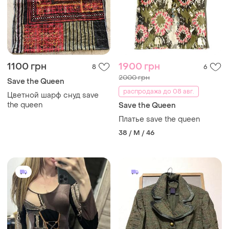
1100 грн
1900 грн
8
6
2000 грн
Save the Queen
распродажа до 08 авг.
Цветной шарф снуд save
the queen
Save the Queen
Платье save the queen
38 / M / 46