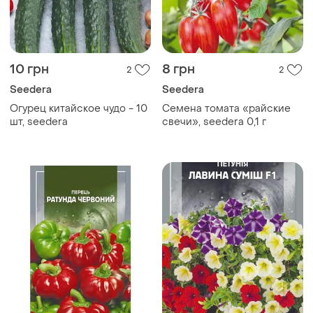
10 грн
8 грн
2
2
Seedera
Seedera
Огурец китайское чудо - 10
Семена томата «райские
шт, seedera
свечи», seedera 0,1 г