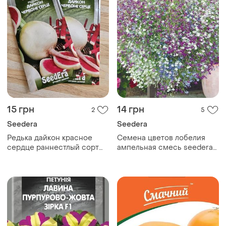
15 грн
14 грн
2
5
Seedera
Seedera
Редька дайкон красное
Семена цветов лобелия
сердце раннестлый сорт
ампельная смесь seedera
8см диаметр
0.1 г