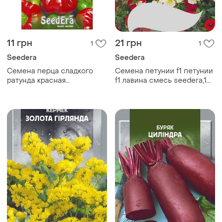
11 грн
21 грн
1
1
Seedera
Seedera
Семена перца сладкого
Семена петунии f1 петунии
ратунда красная
f1 лавина смесь seedera,10
professional tm gl seeds
шт
0,25 г