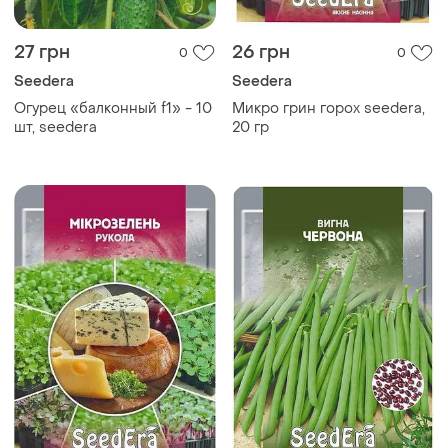
27 грн
26 грн
0
0
Seedera
Seedera
Огурец «балконный f1» - 10
Микро грин горох seedera,
шт, seedera
20 гр