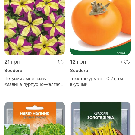
21 грн
12 грн
1
1
Seedera
Seedera
Петуния ампельная
Томат «хурма» - 0.2 г, тм
«лавина пурпурно-желтая
вкусный
звезда f1» - 10 шт,
семейный сад