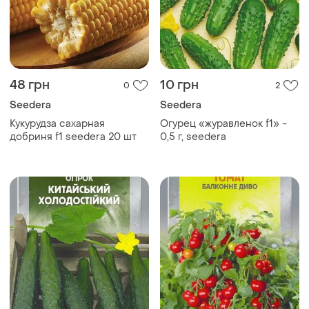
48 грн
10 грн
0
2
Seedera
Seedera
Кукурудза сахарная
Огурец «журавленок f1» -
добриня f1 seedera 20 шт
0,5 г, seedera