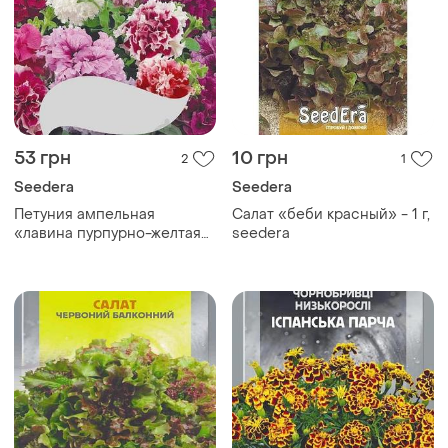
53 грн
10 грн
2
1
Seedera
Seedera
Петуния ампельная
Салат «беби красный» - 1 г,
«лавина пурпурно-желтая
seedera
звезда f1» - 10 шт,
семейный сад