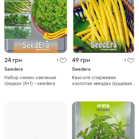
24 грн
49 грн
1
1
Seedera
Seedera
Набор семян «зеленая
Квасоля спаржевая
грядка» (4+1) - seedera
«золотая звезда» (кущевая)
- 20 г, seedera