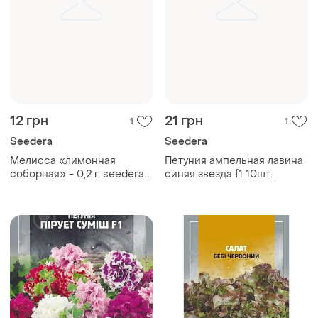
12 грн
21 грн
1
1
Seedera
Seedera
Мелисса «лимонная
Петуния ампельная лавина
соборная» - 0,2 г, seedera
синяя звезда f1 10шт
(бантеричник)
seedera