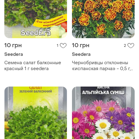
10 грн
10 грн
1
2
Seedera
Seedera
Семена салат балконные
Чернобривцы отклонены
красный 1 г seedera
«испанская парча» - 0,5 г,
seedera