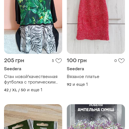
205 грн
100 грн
5
0
Seedera
Seedera
Стан новой!качественная
Вязаное платье
футболка с тропическим
и еще
1
92
принтом р.52.
и еще
1
42 / XL / 50