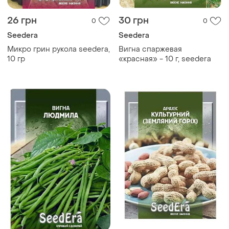
26 грн
30 грн
0
0
Seedera
Seedera
Микро грин рукола seedera,
Вигна спаржевая
10 гр
«красная» - 10 г, seedera