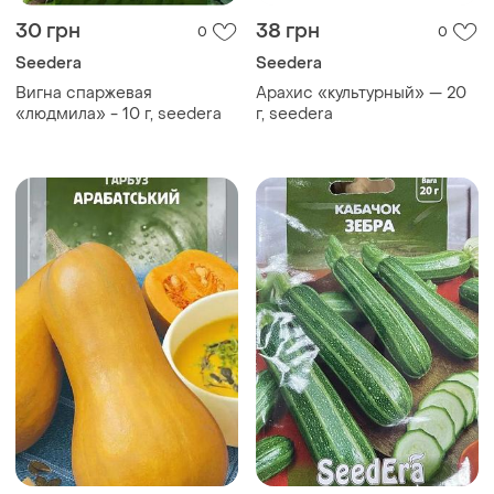
30 грн
38 грн
0
0
Seedera
Seedera
Вигна спаржевая
Арахис «культурный» — 20
«людмила» - 10 г, seedera
г, seedera