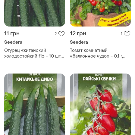
11 грн
12 грн
2
1
Seedera
Seedera
Огурец «китайский
Томат комнатный
холодостойкий f1» - 10 шт,
«балконное чудо» - 0.1 г,
seedera
seedera