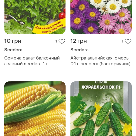
10 грн
12 грн
1
1
Seedera
Seedera
Семена салат балконный
Айстра альпийская, смесь
зеленый seedera 1 г
0.1 г, seedera (басторичник)