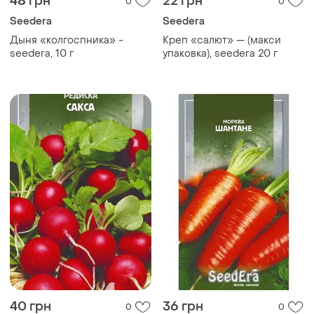
48 грн
22 грн
0
0
Seedera
Seedera
Дыня «колгоспника» -
Креп «салют» — (макси
seedera, 10 г
упаковка), seedera 20 г
40 грн
36 грн
0
0