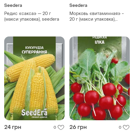
Seedera
Seedera
Редис «сакса» — 20 г
Морковь «витаминная» -
(макси упаковка), seedera
20 г (макси упаковка),
seedera
24 грн
26 грн
0
0