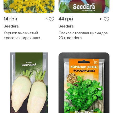
14 грн
44 грн
3
0
Seedera
Seedera
Кермек выемчатый
Свекла столовая цилиндра
«розовая гирлянда»
20 г, seedera
seedera 0.2 г