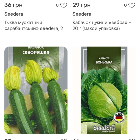
36 грн
29 грн
0
0
Seedera
Seedera
Тыква мускатный
Кабачок цукини «зебра» -
«арабантский» seedera, 20
20 г (макси упаковка),
г
seedera