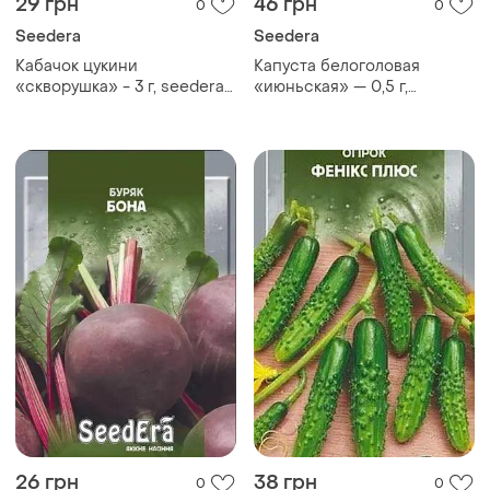
29 грн
46 грн
0
0
Seedera
Seedera
Кабачок цукини
Капуста белоголовая
«скворушка» - 3 г, seedera
«июньская» — 0,5 г,
(ранностиглый)
seedera
26 грн
38 грн
0
0