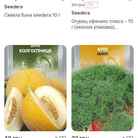
-3%
39 грн
Seedera
Seedera
Свекла бона seedera 10 г
Огурец «феникс плюс» - 10
г (эконом упаковка),
seedera