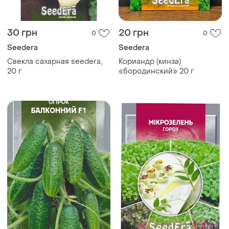
30 грн
20 грн
0
0
Seedera
Seedera
Свекла сахарная seedera,
Кориандр (кинза)
20 г
«бородинский» 20 г