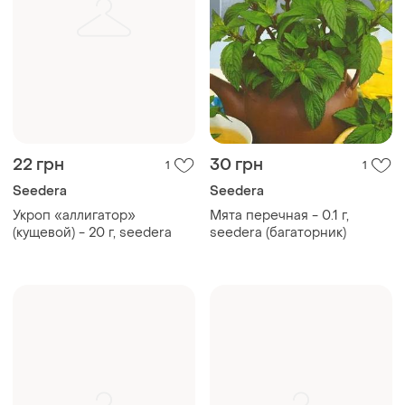
22 грн
30 грн
1
1
Seedera
Seedera
Укроп «аллигатор»
Мята перечная - 0.1 г,
(кущевой) - 20 г, seedera
seedera (багаторник)