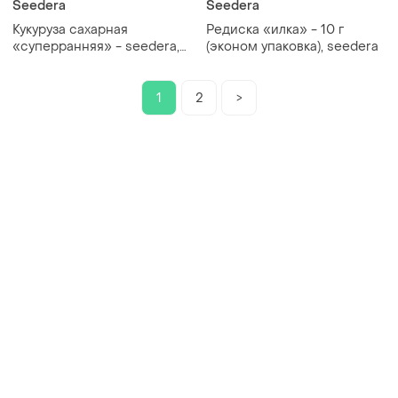
Seedera
Seedera
Кукуруза сахарная
Редиска «илка» - 10 г
«суперранняя» - seedera,
(эконом упаковка), seedera
20 г
1
2
>