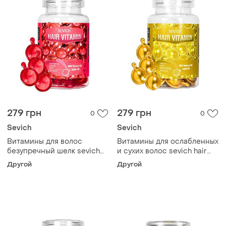
279 грн
279 грн
0
0
Sevich
Sevich
Витамины для волос
Витамины для ослабленных
безупречный шелк sevich
и сухих волос sevich hair
hair vitamin with morocan oil
vitamin with maroccan oil &
Другой
Другой
& jojoba, 30 шт
jojoba oil, 30 шт