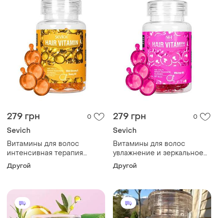
279 грн
279 грн
0
0
Sevich
Sevich
Витамины для волос
Витамины для волос
интенсивная терапия
увлажнение и зеркальное
sevich hair vitamin with
сияние sevich hair vitamin
Другой
Другой
ginseng & honey oil, 30 шт
with argan oil, 30 шт