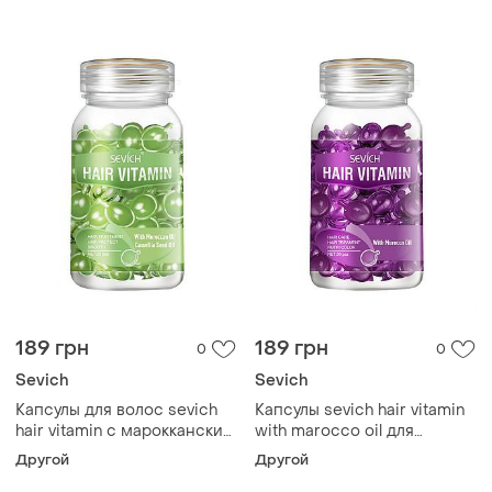
189 грн
189 грн
0
0
Sevich
Sevich
Капсулы для волос sevich
Капсулы sevich hair vitamin
hair vitamin с марокканским
with marocco oil для
маслом и семенами
восстановление и
Другой
Другой
камелии для сухих и
разглаживания волос