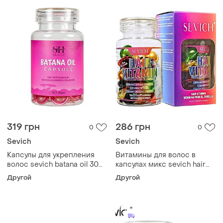
319 грн
286 грн
0
0
Sevich
Sevich
Капсулы для укрепления
Витамины для волос в
волос sevich batana oil 30
капсулах микс sevich hair
шт
vitamin mix, 30 шт
Другой
Другой