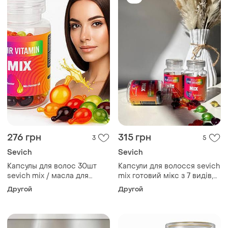
276 грн
315 грн
3
5
Sevich
Sevich
Капсулы для волос 30шт
Капсули для волосся sevich
sevich mix / масла для
mix готовий мікс з 7 видів,
секущихся кончиков волос
30 шт
Другой
Другой
/ капсулы для ухода за
волосами / масло для
волос