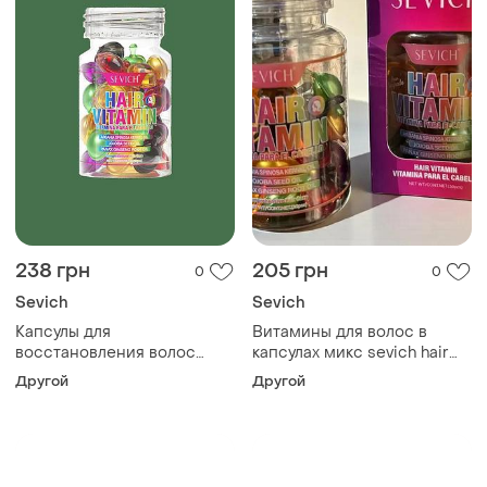
238 грн
205 грн
0
0
Sevich
Sevich
Капсулы для
Витамины для волос в
восстановления волос
капсулах микс sevich hair
sevich mix (микс 7 видов),
vitamin mix, 30 шт.
Другой
Другой
30 шт