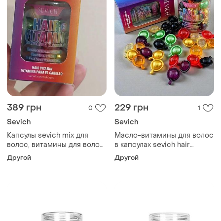
389 грн
229 грн
0
1
Sevich
Sevich
Капсулы sevich mix для
Масло-витамины для волос
волос, витамины для волос,
в капсулах sevich hair
питание и блеск вашим
vitamin mix, баночка 30 шт.
Другой
Другой
волосам обновленный
дизайн 30 капсул