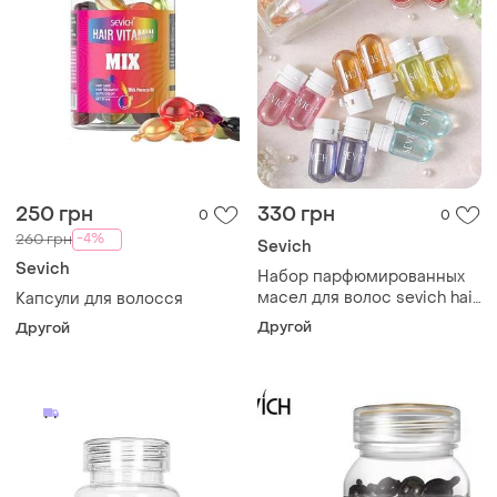
250 грн
330 грн
0
0
-4%
260 грн
Sevich
Sevich
Набор парфюмированных
масел для волос sevich hair
Капсули для волосся
cake (15 × 1,5 мл)
Другой
Другой