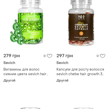
279 грн
297 грн
0
0
Sevich
Sevich
Витамины для волос
Капсули для росту волосся
сияние цвета sevich hair
sevich chebe hair growth 30
vitamin with morocan oil &
шт
Другой
Другой
camellia oil, 30 шт.