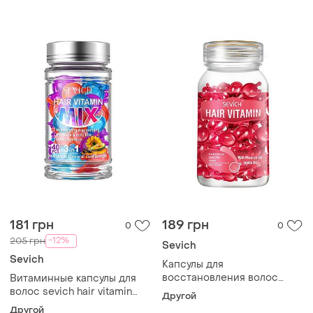
секущихся 10шт
фиолетовые 30шт 33шт
181 грн
189 грн
0
0
-12%
205 грн
Sevich
Sevich
Капсулы для
восстановления волос
Витаминные капсулы для
sevich hair vitamin с
волос sevich hair vitamin
Другой
марокканским маслом и
mix 3 в 1 для
Другой