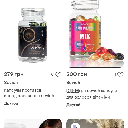
279 грн
200 грн
0
1
Sevich
Sevich
Капсулы противов
2️⃣0️⃣0️⃣грн sevich капсули
выпадения волос sevich
для волосся вітаміни
hair castrool oil с
Другой
Другой
касторовым маслом, 30 шт