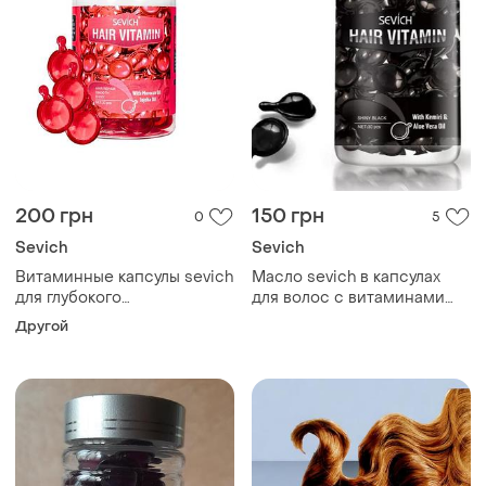
200 грн
150 грн
0
5
Sevich
Sevich
Витаминные капсулы sevich
Масло sevich в капсулах
для глубокого
для волос с витаминами
восстановления волос
оригинал 30 шт. заводская
Другой
(красные) 30 шт масло
упаковка