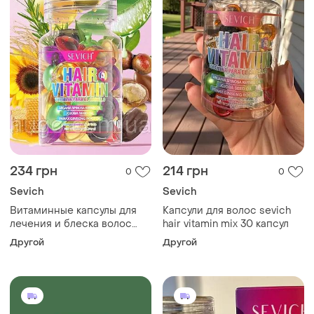
234 грн
214 грн
0
0
Sevich
Sevich
Витаминные капсулы для
Капсули для волос sevich
лечения и блеска волос
hair vitamin mix 30 капсул
sevich hair vitamin mix, 30
Другой
Другой
капсул