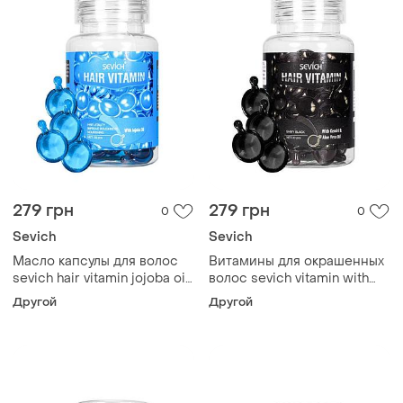
279 грн
279 грн
0
0
Sevich
Sevich
Масло капсулы для волос
Витамины для окрашенных
sevich hair vitamin jojoba oil
волос sevich vitamin with
глубокое восстановление и
kemiri & aloe vera oil, 30 шт
Другой
Другой
блеск, 30 шт