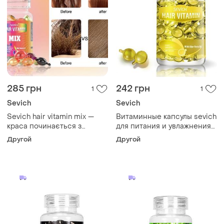
285 грн
242 грн
1
1
Sevich
Sevich
Sevich hair vitamin mix —
Витаминные капсулы sevich
краса починається з
для питания и увлажнения
капсули!
волос (желтые) 30шт. масло
Другой
Другой