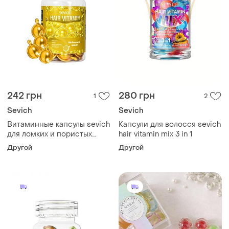
242 грн
280 грн
1
2
Sevich
Sevich
Витаминные капсулы sevich
Капсули для волосся sevich
для ломких и пористых
hair vitamin mix 3 in 1
волос (золотые) 30шт.
Другой
Другой