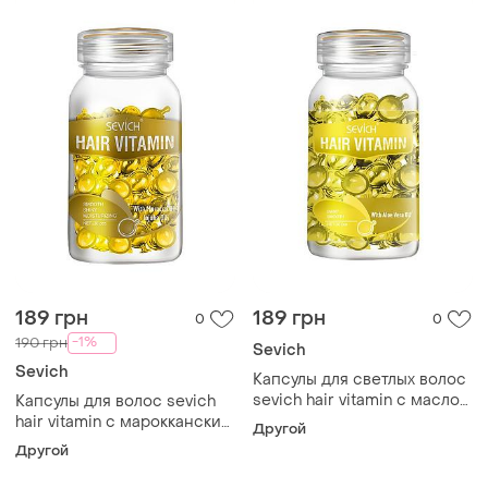
189 грн
189 грн
0
0
-1%
190 грн
Sevich
Sevich
Капсулы для светлых волос
sevich hair vitamin с маслом
Капсулы для волос sevich
алоэ вера питание и блеск
hair vitamin с марокканским
Другой
желтые 30 капсул 6шт
маслом и маслом жожоба
Другой
для ломких и пористых 1шт