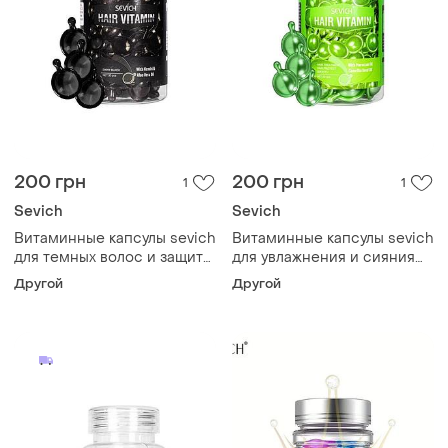
200 грн
200 грн
1
1
Sevich
Sevich
Витаминные капсулы sevich
Витаминные капсулы sevich
для темных волос и защиты
для увлажнения и сияния
от солнца (черные) 30шт.
волос (зеленые) 30шт
Другой
Другой
масло
масло