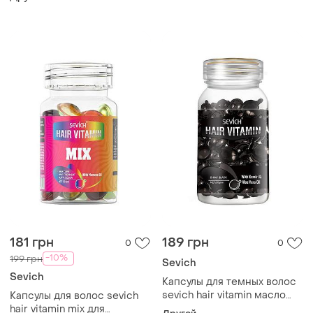
маслом жожоба красные
восстановления волос 40
30шт 12шт
шт 268шт
181 грн
189 грн
0
0
-10%
199 грн
Sevich
Sevich
Капсулы для темных волос
sevich hair vitamin масло
Капсулы для волос sevich
кукуи и алоэ вера защита от
hair vitamin mix для