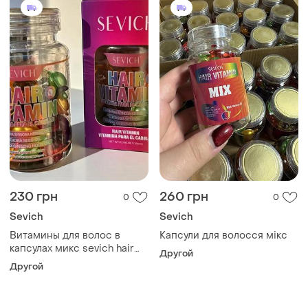
230 грн
260 грн
0
0
Sevich
Sevich
Витамины для волос в
Капсули для волосся мікс
капсулах микс sevich hair
Другой
vitamin mix, 30 шт.
Другой