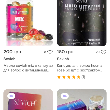
200 грн
150 грн
8
20
Sevich
Sevich
Масло sevich mix в капсулах
Капсулы для волос houmal
для волос с витаминами
rose 30 шт с экстрактом
оригинал 30 шт. заводская
масла розы
(1)
упаковка