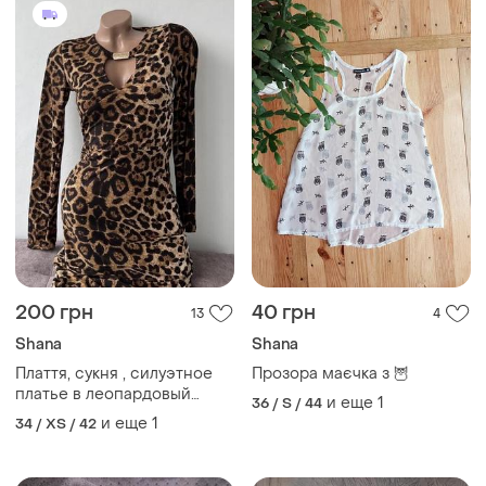
200 грн
40 грн
13
4
Shana
Shana
Плаття, сукня , силуэтное
Прозора маєчка з 🦉
платье в леопардовый
и еще
1
36 / S / 44
принт, лео
и еще
1
34 / XS / 42