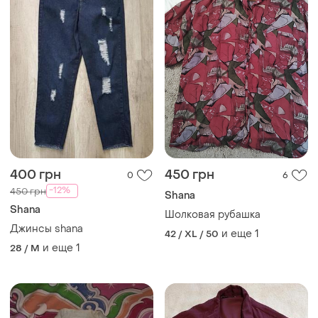
400 грн
450 грн
0
6
-12%
450 грн
Shana
Shana
Шолковая рубашка
Джинсы shana
и еще
1
42 / XL / 50
и еще
1
28 / M