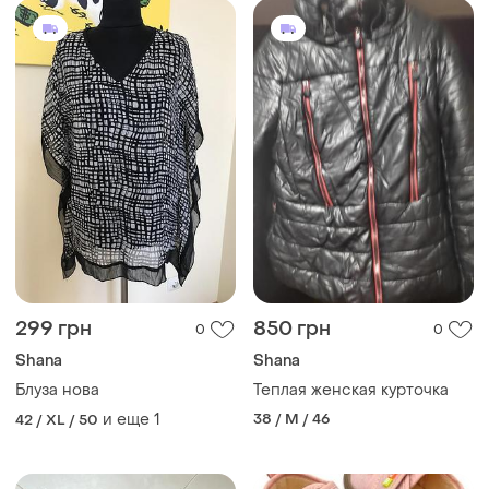
299 грн
850 грн
0
0
Shana
Shana
Блуза нова
Теплая женская курточка
и еще
1
38 / M / 46
42 / XL / 50