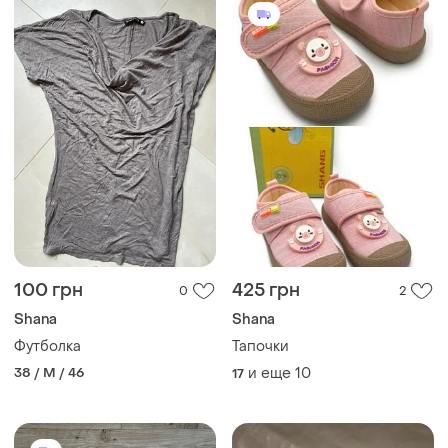
100 грн
425 грн
0
2
Shana
Shana
Футболка
Тапочки
38 / M / 46
и еще
10
17