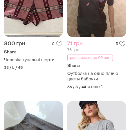
800 грн
71 грн
0
3
75 грн
Shana
распродажа до 09 авг.
Чоловічі купальні шорти
Shana
33 / L / 48
Футболка на одно плечо
цветы бабочки
и еще
1
36 / S / 44