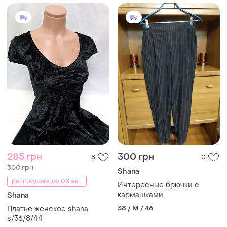
285 грн
300 грн
8
0
300 грн
Shana
распродажа до 08 авг.
Интересные брючки с
кармашками
Shana
38 / M / 46
Платье женское shana
s/36/8/44