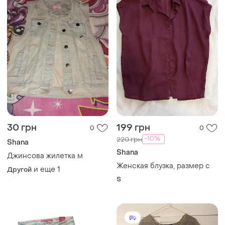
30 грн
199 грн
0
0
-10%
220 грн
Shana
Shana
Джинсова жилетка м
Женская блузка, размер с
и еще
1
Другой
S