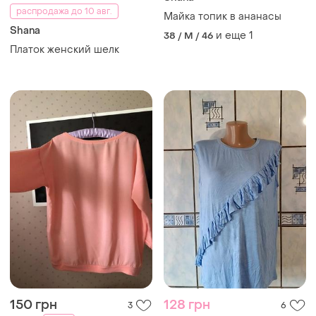
распродажа до 10 авг.
Майка топик в ананасы
Shana
и еще
1
38 / M / 46
Платок женский шелк
150 грн
128 грн
3
6