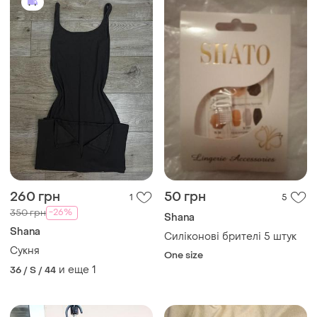
260 грн
50 грн
1
5
-26%
350 грн
Shana
Shana
Силіконові брителі 5 штук
Сукня
One size
и еще
1
36 / S / 44