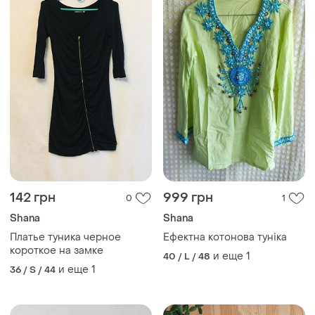
142 грн
999 грн
0
1
Shana
Shana
Платье туника черное
Ефектна котонова туніка
короткое на замке
и еще
1
40 / L / 48
и еще
1
36 / S / 44