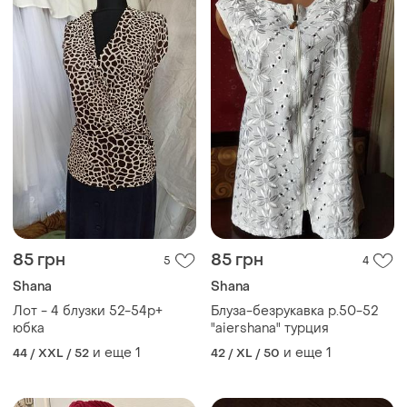
85 грн
85 грн
5
4
Shana
Shana
Лот - 4 блузки 52-54р+
Блуза-безрукавка р.50-52
юбка
"aiershana" турция
и еще
1
и еще
1
44 / XXL / 52
42 / XL / 50