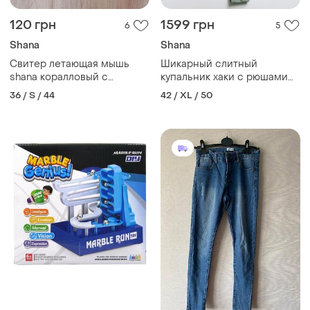
120 грн
1599 грн
6
5
Shana
Shana
Свитер летающая мышь
Шикарный слитный
shana коралловый с
купальник хаки с рюшами
золотой нитью размер s
shandian 🌹🌴🌹
36 / S / 44
42 / XL / 50