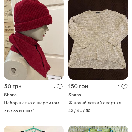
50 грн
150 грн
7
1
Shana
Shana
Набор шапка с шарфиком
Жіночий легкий сверт хл
и еще
1
42 / XL / 50
XS / 55