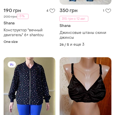
190 грн
350 грн
4
1
-5%
200 грн
315 грн с 12 авг.
Shana
Shana
Конструктор "вечный
Джинсовые штаны скини
двигатель" 6+ shantou
джинсы
One size
и еще
3
26 / S