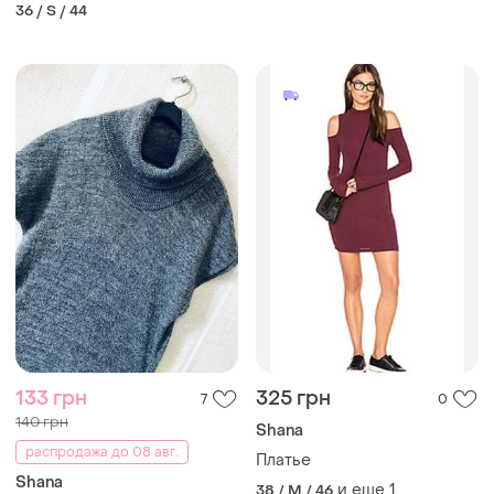
36 / S / 44
133 грн
325 грн
7
0
140 грн
Shana
распродажа до 08 авг.
Платье
Shana
и еще
1
38 / M / 46