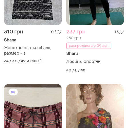
310 грн
237 грн
0
1
250 грн
Shana
распродажа до 09 авг.
Женское платье shana,
размер - s
Shana
и еще
1
34 / XS / 42
Лосины спорт❤️
40 / L / 48