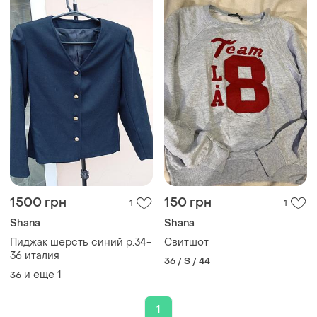
1500 грн
150 грн
1
1
Shana
Shana
Пиджак шерсть синий р.34-
Свитшот
36 италия
36 / S / 44
и еще
1
36
1