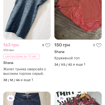
163 грн
150 грн
8
0
172 грн
Shana
распродажа до 10 авг.
Кружевной топ
Shana
и еще
1
34 / XS / 42
Жилет туника оверсайз с
высоким горлом серый
недорого
и еще
1
38 / M / 46