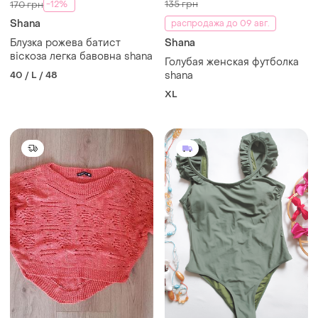
135 грн
-12%
170 грн
Shana
распродажа до 09 авг.
Блузка рожева батист
Shana
віскоза легка бавовна shana
Голубая женская футболка
40 / L / 48
shana
XL