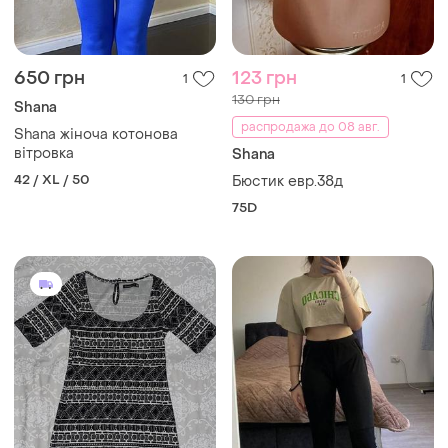
650 грн
123 грн
1
1
130 грн
Shana
распродажа до 08 авг.
Shana жіноча котонова
вітровка
Shana
42 / XL / 50
Бюстик евр.38д
75D