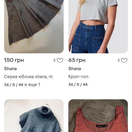
150 грн
65 грн
2
2
Shana
Shana
Серая юбочка shana, m
Кроп-топ
и еще
1
36 / S / 44
36 / S / 44