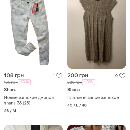
108 грн
200 грн
1
0
-20%
-10%
135 грн
220 грн
Shana
Shana
Новые женские джинсы
Платье вязаное женское
shana 38 (28)
40 / L / 48
28 / M