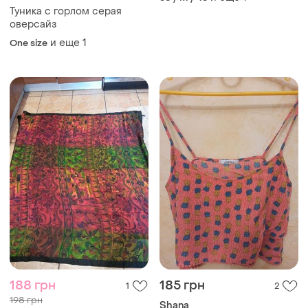
Туника с горлом серая
оверсайз
и еще
1
One size
188 грн
185 грн
1
2
198 грн
Shana