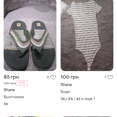
85 грн
100 грн
0
1
-32%
125 грн
Shana
Shana
Боди
Вьетнамки
и еще
1
34 / XS / 42
36