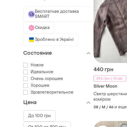
Бесплатная доставка
SMART
Скидка
Зроблено в Україні
Состояние
Новое
440 грн
Идеальное
Очень хорошее
396 грн с 14 авг.
Хорошее
Silver Moon
Удовлетворительное
Светр шерстяни
коміром
Цена
и еще
38 / M / 46
До 100 грн