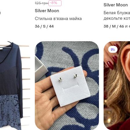
-8%
125 грн
Silver Moon
Silver Moon
й
Белая блузка
декольте ко
Стильна вʼязана майка
и
36 / S / 44
38 / M / 46