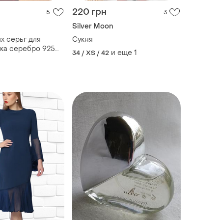
220 грн
5
3
Silver Moon
х серьг для
Сукня
ка серебро 925
и еще
1
34 / XS / 42