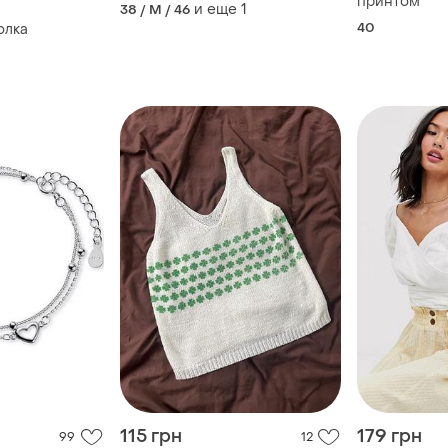
принтом
и еще
1
38 / M / 46
40
олка
115 грн
179 грн
99
12