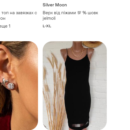
Silver Moon
 топ на завязках с
Верх від піжами 💯 % шовк
тон
jelmoli
 еще
1
L-XL