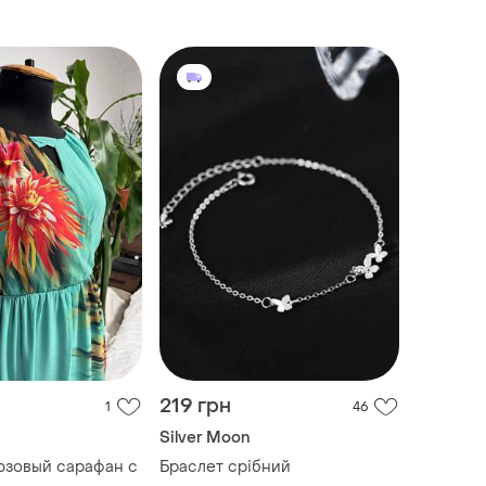
219 грн
1
46
Silver Moon
юзовый сарафан с
Браслет срібний