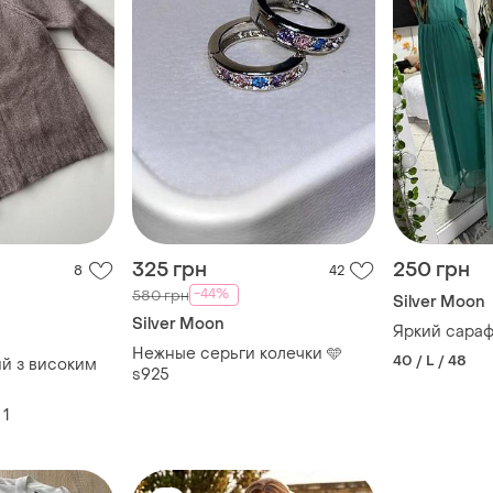
325 грн
250 грн
8
42
-44%
580 грн
Silver Moon
Silver Moon
Яркий сараф
Нежные серьги колечки 🩵
40 / L / 48
й з високим
s925
1