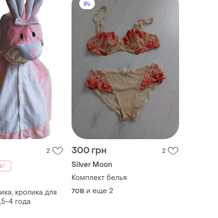
300 грн
2
2
Silver Moon
вг.
Комплект белья
и еще
2
70B
ика, кролика для
,5-4 года