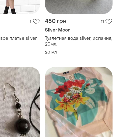
450 грн
1
11
Silver Moon
ое платье silver
Туалетная вода silver, испания,
20мл.
20 мл