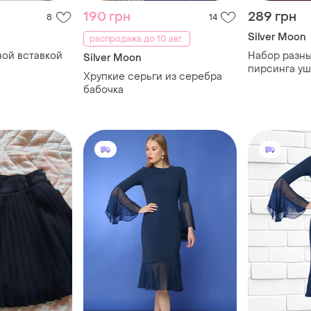
190 грн
289 грн
8
14
Silver Moon
распродажа до 10 авг.
ной вставкой
Набор разны
Silver Moon
пирсинга уш
Хрупкие серьги из серебра
стерлинг
бабочка