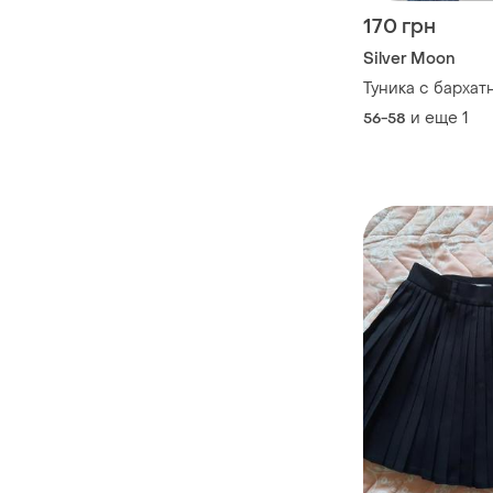
170 грн
Silver Moon
Туника с бархат
и еще
1
56-58