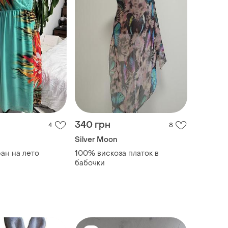
340 грн
4
8
Silver Moon
ан на лето
100% вискоза платок в
бабочки