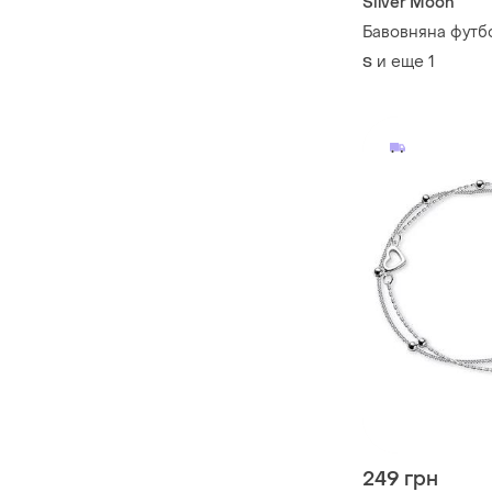
Silver Moon
Бавовняна футб
и еще
1
S
249 грн