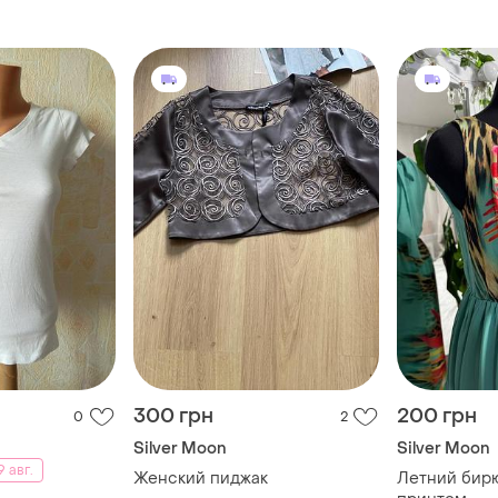
300 грн
200 грн
0
2
Silver Moon
Silver Moon
 авг.
Женский пиджак
Летний бир