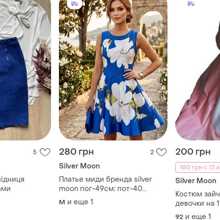
280 грн
200 грн
5
2
Silver Moon
180 грн с 13 а
підниця
Платье миди бренда silver
Silver Moon
ами
moon пог-49см; пот-40
Костюм зайч
см;длина изделия от плеча-
и еще
1
M
девочки на 1
90 см
и еще
1
92