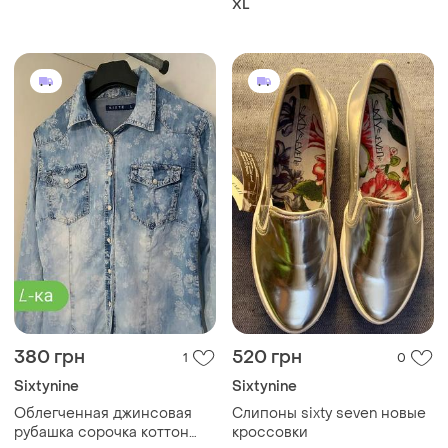
XL
380 грн
520 грн
1
0
Sixtynine
Sixtynine
Облегченная джинсовая
Слипоны sixty seven новые
рубашка сорочка коттон
кроссовки