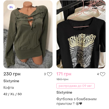
230 грн
171 грн
3
4
180 грн
Sixtynine
распродажа до 09 авг.
Кофта
Sixtynine
42 / XL / 50
Футболка з бомбезним
принтом !! 🤩🖤