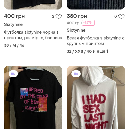
400 грн
350 грн
2
0
-13%
400 грн
Sixtynine
Sixtynine
Футболка sixtynine чорна з
принтом, розмір m, бавовна
Белая футболка s sixtynine с
крупным принтом
38 / M / 46
и еще
1
32 / XXS / 40