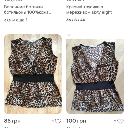
Весенние ботинки
Красиві трусики з
ботильоны 100%кожа
мереживом sixty eight
sixtyseven испания p.36-37
и еще
1
36 / S / 44
37.5
85 грн
100 грн
1
2