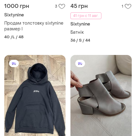
1000 грн
45 грн
3
1
Sixtynine
41 грн с 11 авг.
Продам толстовку sixtynine
Sixtynine
размер l
Батнік
40 /L / 48
36 / S / 44