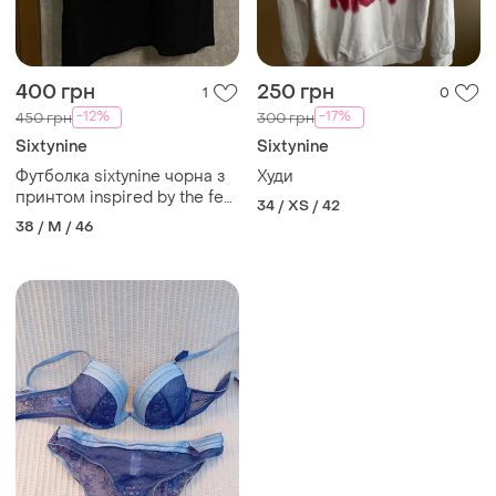
400 грн
250 грн
1
0
-12%
-17%
450 грн
300 грн
Sixtynine
Sixtynine
Футболка sixtynine чорна з
Худи
принтом inspired by the fear
34 / XS / 42
m
38 / M / 46