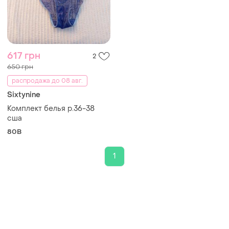
617 грн
2
650 грн
распродажа до 08 авг.
Sixtynine
Комплект белья р.36-38
сша
80B
1