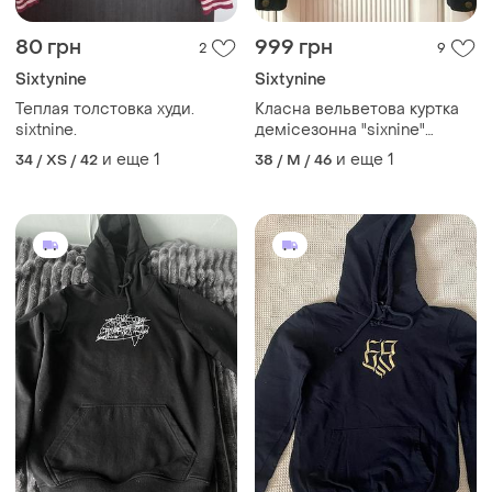
80 грн
999 грн
2
9
Sixtynine
Sixtynine
Теплая толстовка худи.
Класна вельветова куртка
sixtnine.
демісезонна "sixnine"
темно-синього кольору
и еще
1
и еще
1
34 / XS / 42
38 / M / 46