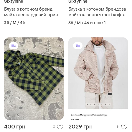
Sixtynine
Sixtynine
Блуза з котоном бренд
Блузка з котоном брендова
майка леопардовий принт
майка класної якості кофта
кофта блузка с хлопком
нарядная блуза маечка
38 / M / 46
и еще
1
38 / M / 46
леопардовая
супер качества
400 грн
2029 грн
0
11