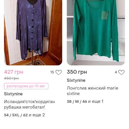
427 грн
350 грн
15
4
450 грн
Sixtynine
распродажа до 10 авг.
Лонгслив женский marie
sixtine
Sixtynine
и еще
1
Исландия!сток!кордиган
38 / M / 46
рубашка мегобатал!
и еще
2
54 / 5XL / 62