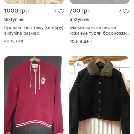
1000 грн
700 грн
0
3
Sixtynine
Sixtynine
Продам толстовку (кенгуру)
Эксклюзивные серые
sixtynine размер l
кожаные туфли босоножки
40й
40 /L / 48
и еще
1
40