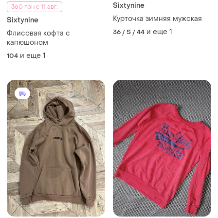
Sixtynine
360 грн с 11 авг.
Курточка зимняя мужская
Sixtynine
и еще
1
36 / S / 44
Флисовая кофта с
капюшоном
и еще
1
104