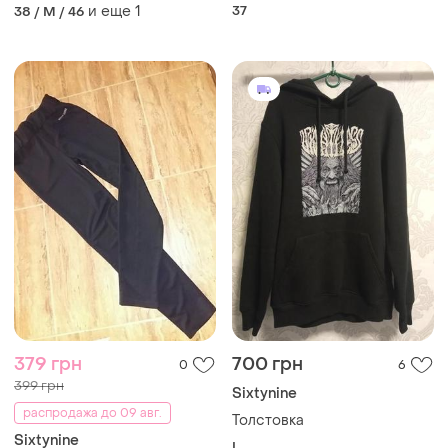
деним варёнка цветочный
и еще
1
37
38 / M / 46
принт на кнопках
379 грн
700 грн
0
6
399 грн
Sixtynine
распродажа до 09 авг.
Толстовка
Sixtynine
L