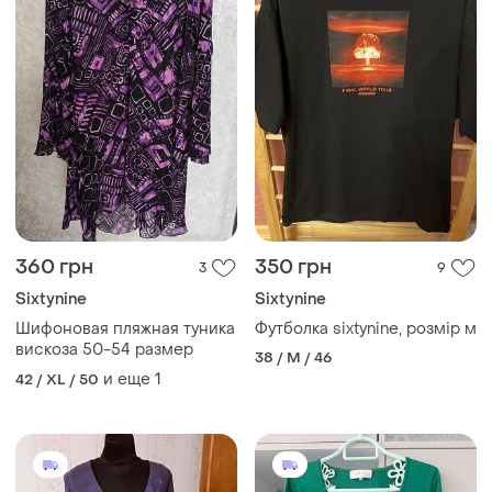
360 грн
350 грн
3
9
Sixtynine
Sixtynine
Шифоновая пляжная туника
Футболка sixtynine, розмір м
вискоза 50-54 размер
38 / M / 46
и еще
1
42 / XL / 50