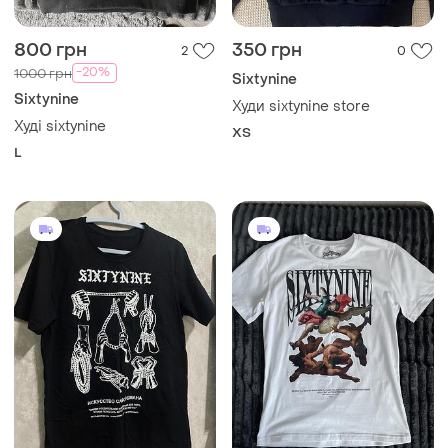
800 грн
350 грн
2
0
-20%
1000 грн
Sixtynine
Sixtynine
Худи sixtynine store
Худі sixtynine
XS
L