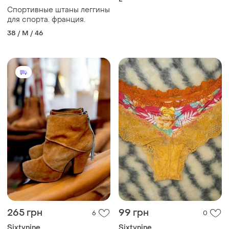
Спортивные штаны леггины
для спорта. франция.
38 / M / 46
265 грн
99 грн
6
0
Sixtynine
Sixtynine