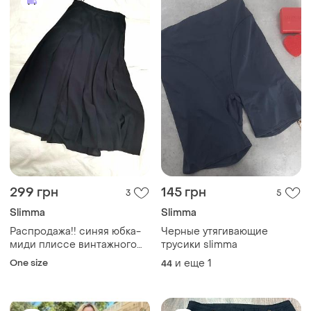
299 грн
145 грн
3
5
Slimma
Slimma
Распродажа!!️ синяя юбка-
Черные утягивающие
миди плиссе винтажного
трусики slimma
британского бренда
One size
и еще
1
44