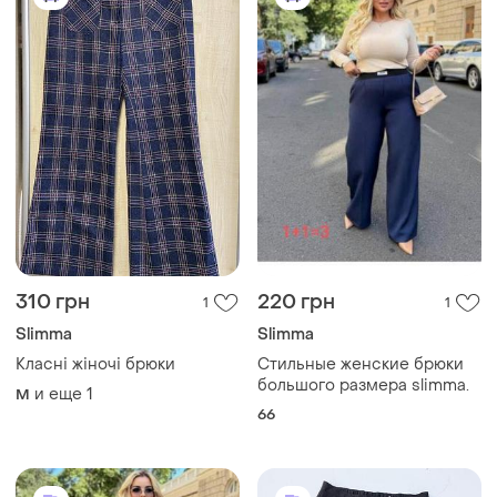
310 грн
220 грн
1
1
Slimma
Slimma
Класні жіночі брюки
Стильные женские брюки
большого размера slimma.
и еще
1
M
66