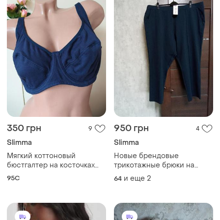
350 грн
950 грн
9
4
Slimma
Slimma
Мягкий коттоновый
Новые брендовые
бюстгалтер на косточках
трикотажные брюки на
slimma, eur 95c
резинке р.26-30(28s)
95C
и еще
2
64
супербатал!