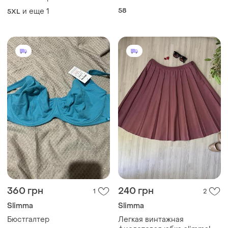
58
и еще
1
5XL
360 грн
240 грн
1
2
Slimma
Slimma
Бюстгалтер
Легкая винтажная