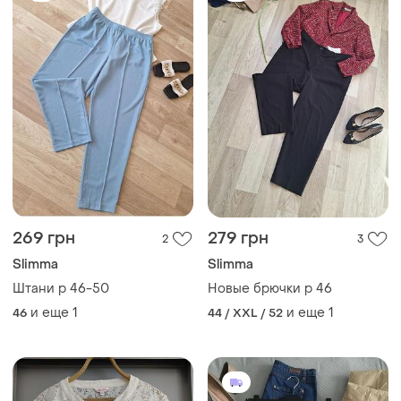
269 грн
279 грн
2
3
Slimma
Slimma
Штани р 46-50
Новые брючки р 46
и еще
1
и еще
1
46
44 / XXL / 52