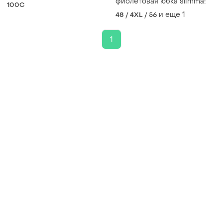
фиолетовая юбка slimma!
100C
и еще
1
48 / 4XL / 56
1