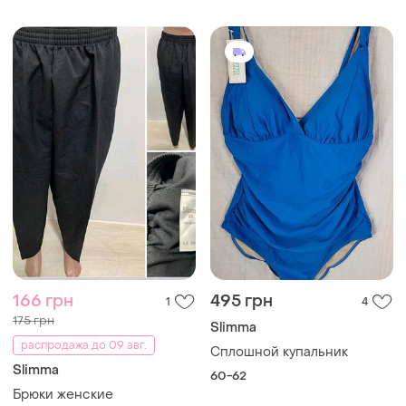
166 грн
495 грн
1
4
175 грн
Slimma
распродажа до 09 авг.
Сплошной купальник
Slimma
60-62
Брюки женские