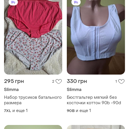
295 грн
330 грн
2
1
Slimma
Slimma
Набор трусиков батального
Бюстгальтер мягкий без
размера
косточки коттон 90b -90d
и еще
1
и еще
1
7XL
90B