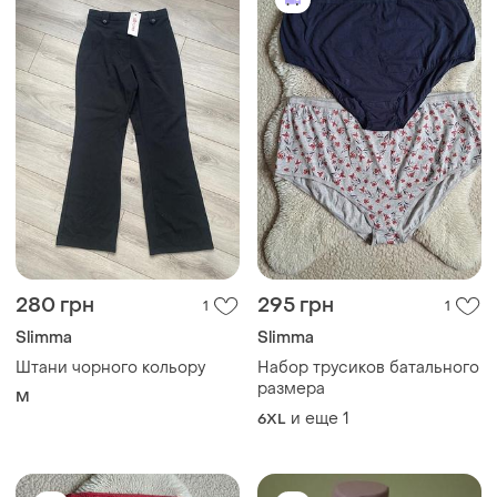
280 грн
295 грн
1
1
Slimma
Slimma
Штани чорного кольору
Набор трусиков батального
размера
M
и еще
1
6XL