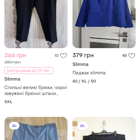
266 грн
379 грн
10
48
280 грн
Slimma
распродажа до 09 авг.
Пиджак slimma
Slimma
42 / XL / 50
Стильні великі брюки, чорні
завужені брючні штани
батал
5XL