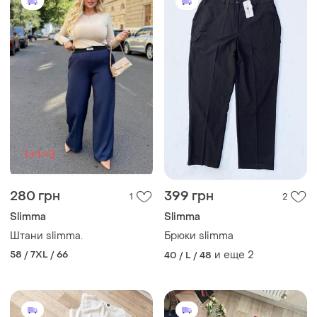
280 грн
399 грн
1
2
Slimma
Slimma
Штани slimma.
Брюки slimma
58 / 7XL / 66
и еще
2
40 / L / 48