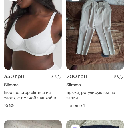
350 грн
200 грн
6
2
Slimma
Slimma
Бюстгальтер slimma из
Брюки, регулируются на
хлопк, с полной чашкой и
талии
косточками.
105G
и еще
1
L