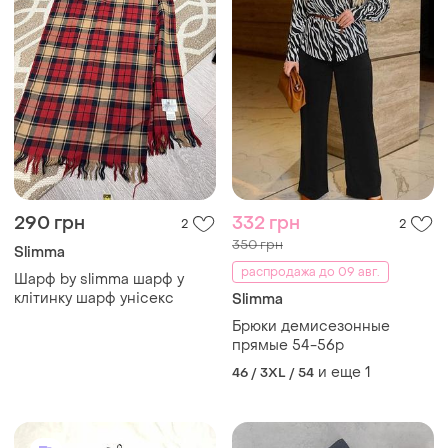
290 грн
332 грн
2
2
350 грн
Slimma
распродажа до 09 авг.
Шарф by slimmа шарф у
клітинку шарф унісекс
Slimma
Брюки демисезонные
прямые 54-56р
и еще
1
46 / 3XL / 54