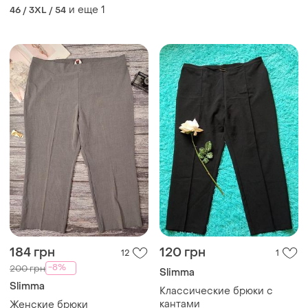
и еще
1
46 / 3XL / 54
184 грн
120 грн
12
1
-8%
200 грн
Slimma
Slimma
Классические брюки с
кантами
Женские брюки