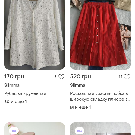
170 грн
520 грн
8
14
Slimma
Slimma
Рубашка кружевная
Роскошная красная юбка в
широкую складку плиссе в
и еще
1
50
размере s/m
и еще
1
M