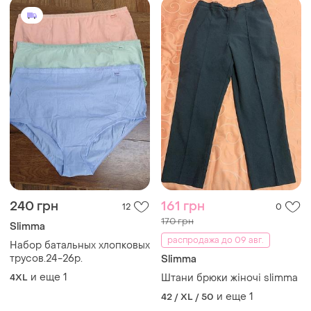
240 грн
161 грн
12
0
170 грн
Slimma
распродажа до 09 авг.
Набор батальных хлопковых
трусов.24-26р.
Slimma
и еще
1
4XL
Штани брюки жіночі slimma
и еще
1
42 / XL / 50