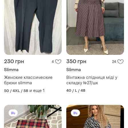
230 грн
350 грн
4
24
Slimma
Slimma
Женские классические
Вінтажна спідниця міді у
брюки slimma
складку №27/шк
и еще
1
40 / L / 48
50 / 4XL / 58