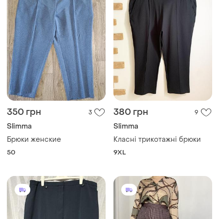
350 грн
380 грн
3
9
Slimma
Slimma
Брюки женские
Класні трикотажні брюки
50
9XL