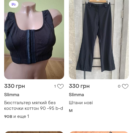
330 грн
330 грн
1
0
Slimma
Slimma
Бюстгальтер мягкий без
Штани нові
косточки коттон 90 -95 b-d
M
и еще
1
90B