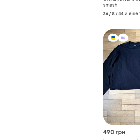
smash
и еще
36 / S / 44
490 грн