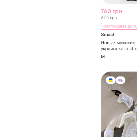
760 грн
800 грн
распродажа до 10
Smash
Новые мужские
украинского str
бренда smash р
M