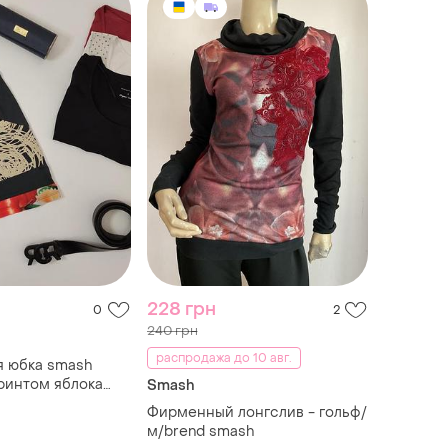
228 грн
0
2
240 грн
распродажа до 10 авг.
я юбка smash
ринтом яблока
Smash
Фирменный лонгслив - гольф/
м/brend smash