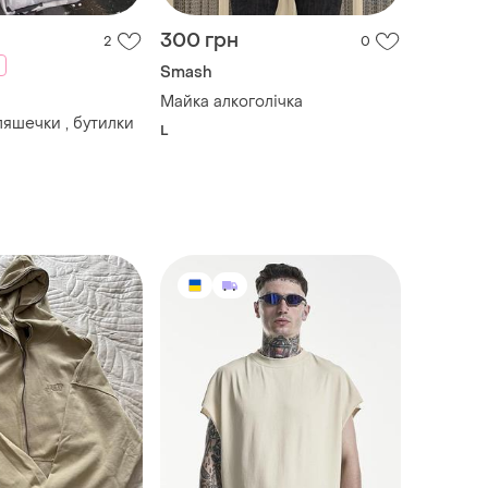
300 грн
2
0
Smash
Майка алкоголічка
ляшечки , бутилки
L