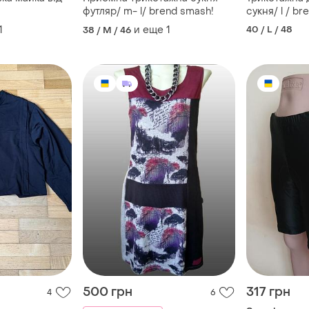
футляр/ m- l/ brend smash!
сукня/ l / b
1
и еще
1
40 / L / 48
38 / M / 46
500 грн
317 грн
4
6