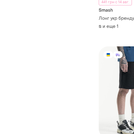
441 грн с 14 авг.
Smash
Лонг укр бренд
и еще
1
S