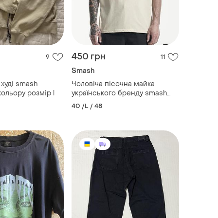
450 грн
9
11
Smash
 худі smash
Чоловіча пісочна майка
ольору розмір l
українського бренду smash
розмір l
40 /L / 48