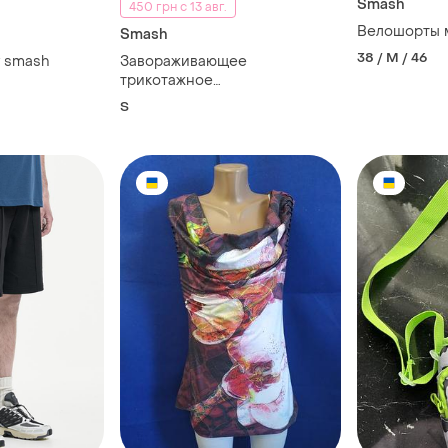
Smash
450 грн с 13 авг.
Велошорты 
Smash
38 / M / 46
у smash
Завораживающее
трикотажное
комбинированное короткое
S
платье smash без рукавов по
фигуре