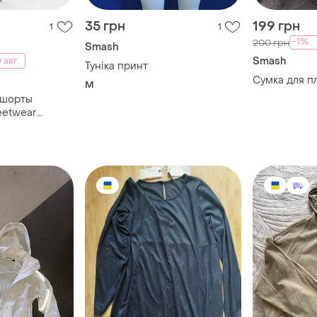
35 грн
199 грн
1
1
-1%
200 грн
Smash
Smash
 авг.
Тунiка принт
Сумка для п
M
 шорты
eetwear
азмер m