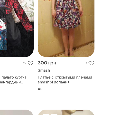
300 грн
12
1
Smash
 пальто куртка
Платье с открытыми плечами
авангардным
smash xl испания
таж винтажная
XL