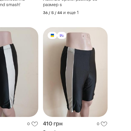
rend smash!
размер s
и еще
1
36 / S / 44
410 грн
0
0