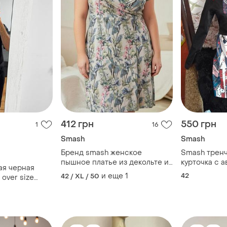
412 грн
550 грн
1
16
Smash
Smash
Бренд smash женское
Smash тренч
пышное платье из декольте и
курточка с 
ая черная
драпировки ткани, миди.
принтом вин
и еще
1
42
42 / XL / 50
 over size
абстракция
 - m