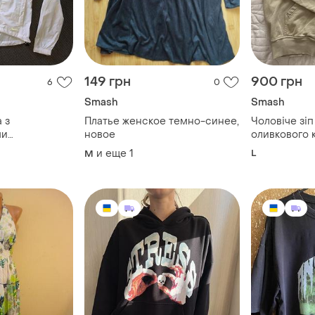
149 грн
900 грн
6
0
Smash
Smash
а з
Платье женское темно-синее,
Чоловіче зіп
ми
новое
оливкового к
тка курточка
и еще
1
L
M
ими