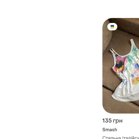
135 грн
Smash
Стильна італійс