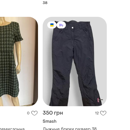
38
350 грн
0
12
Smash
 демисзонна
Лыжные брюки размер 38