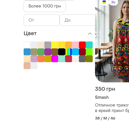
Более 1000 грн
Цвет
350 грн
Smash
Отличное трико
в яркий принт б
бур-во таиланд
38 / M / 46