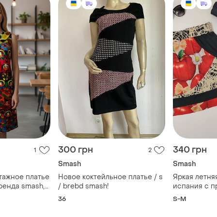
300 грн
340 грн
1
2
Smash
Smash
тажное платье
Новое коктейльное платье / s
Яркая летня
ренда smash,
/ brebd smash!
испания с п
размер s/m
36
S-M