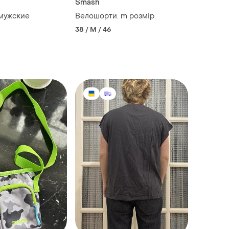
Smash
мужские
Велошорти. m розмір.
38 / M / 46