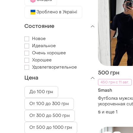
Зроблено в Україні
Состояние
Новое
Идеальное
Очень хорошее
Хорошее
Удовлетворительное
500 грн
Цена
450 грн с 11 авг.
Smash
До 100 грн
Футболка мужск
От 100 до 300 грн
укороченная cut
smash, размер s
и еще
1
S
От 300 до 500 грн
От 500 до 1000 грн