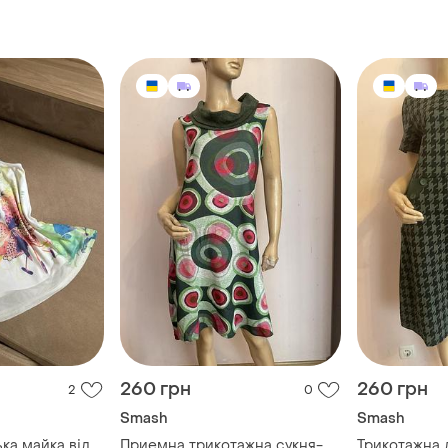
260 грн
260 грн
2
0
Smash
Smash
ька майка від
Приемна трикотажна сукня-
Трикотажна