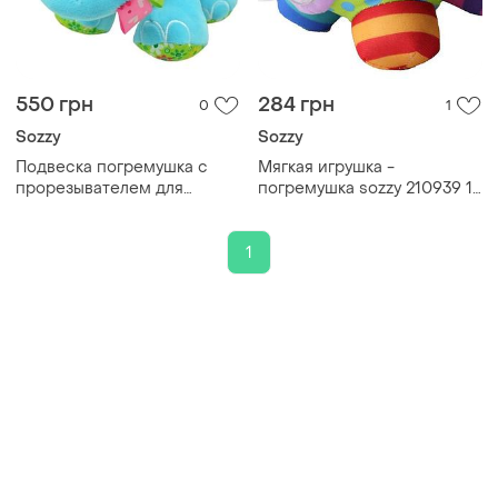
550 грн
284 грн
0
1
Sozzy
Sozzy
Подвеска погремушка с
Мягкая игрушка -
прорезывателем для
погремушка sozzy 210939 17
развития моторики 1 шт
см
плюш sozzy mc-5928
1