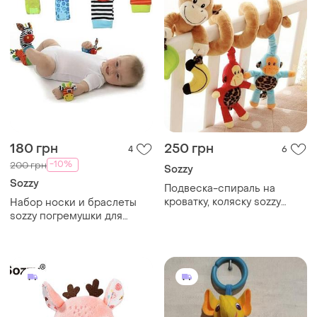
180 грн
250 грн
4
6
-10%
200 грн
Sozzy
Sozzy
Подвеска-спираль на
кроватку, коляску sozzy
Набор носки и браслеты
обезьянка, развивающая
sozzy погремушки для
игрушка
малышей зебра и жираф