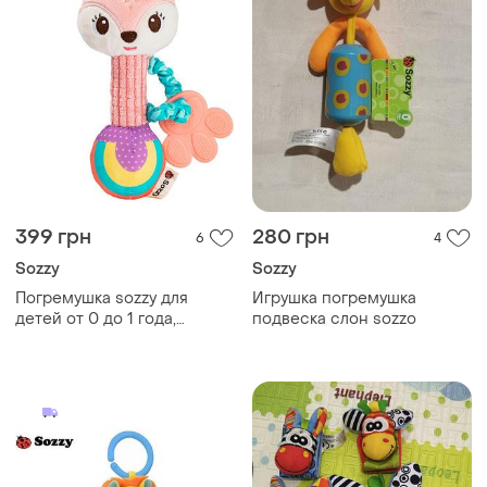
399 грн
280 грн
6
4
Sozzy
Sozzy
Погремушка sozzy для
Игрушка погремушка
детей от 0 до 1 года,
подвеска слон sozzo
развивающая и
успокаивающая игрушка
для новорожденного,
ручка-палочка c
прорезывателем для зубов