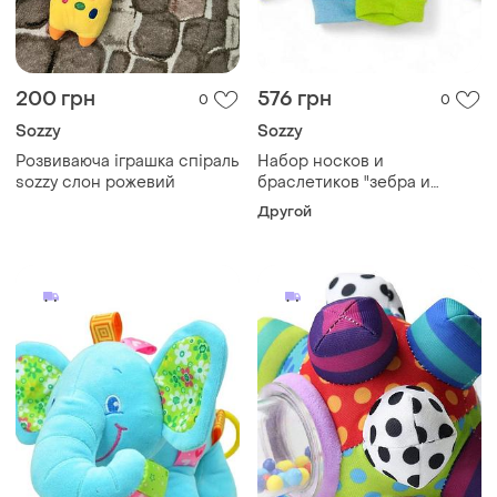
200 грн
576 грн
0
0
Sozzy
Sozzy
Розвиваюча іграшка спіраль
Набор носков и
sozzy слон рожевий
браслетиков "зебра и
жираф".
Другой