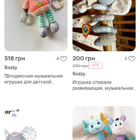
518 грн
200 грн
4
2
-14%
230 грн
Sozzy
Sozzy
🥰подвесная музыкальная
игрушка для детской
Игрушка спирали
кроветки, тележка, игрового
развивающая, музыкальная
центра оленёнок🥰
0+