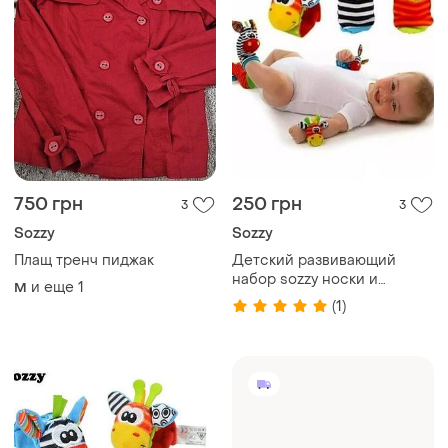
750 грн
250 грн
3
3
Sozzy
Sozzy
Плащ тренч пиджак
Детский развивающий
набор sozzy носки и
и еще
1
M
браслеты с погремушками
(1)
(набор 4 шт.)