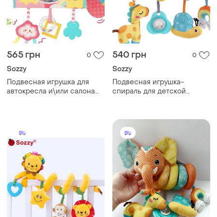
565 грн
540 грн
0
0
Sozzy
Sozzy
Подвесная игрушка для
Подвесная игрушка-
автокресла и\или салона
спираль для детской
авто с зеркалом единорог
кроватки коляски игрового
центра слон