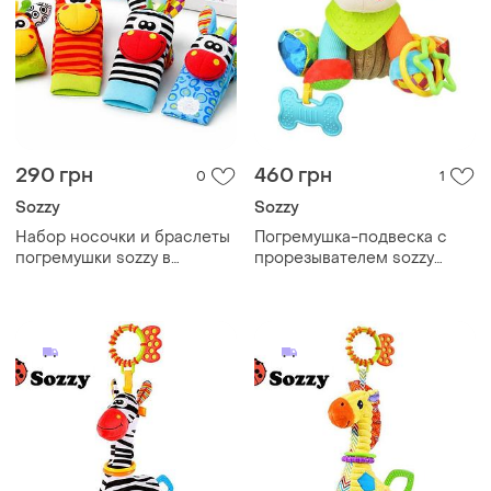
290 грн
460 грн
0
1
Sozzy
Sozzy
Набор носочки и браслеты
Погремушка-подвеска с
погремушки sozzy в
прорезывателем sozzy
подарочной коробке
собачка