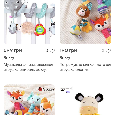
699 грн
190 грн
2
0
Sozzy
Sozzy
Музыкальная развивающая
Погремушка мягкая детская
игрушка спираль sozzy
игрушка слоник
слон на кроватку/коляску/
автокресло подвесная