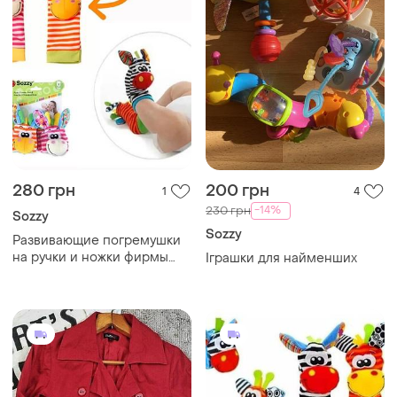
280 грн
200 грн
1
4
-14%
230 грн
Sozzy
Sozzy
Развивающие погремушки
на ручки и ножки фирмы
Іграшки для найменших
sozzy. носки и браслеты
(розово-оранжевый) с
погремушками. 4шт в
наборе.