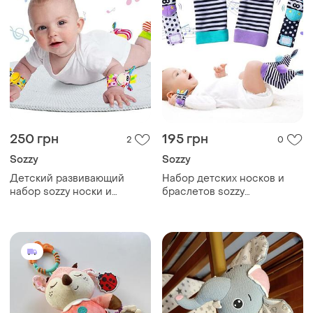
250 грн
195 грн
2
0
Sozzy
Sozzy
Детский развивающий
Набор детских носков и
набор sozzy носки и
браслетов sozzy
браслеты с погремушками
погремушки для малышей
(набор 4 шт.), розовый
зебра и жираф фиолетовый