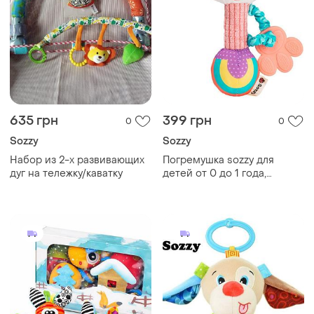
635 грн
399 грн
0
0
Sozzy
Sozzy
Набор из 2-х развивающих
Погремушка sozzy для
дуг на тележку/каватку
детей от 0 до 1 года,
развивающая и
успокаивающая игрушка
для новорожденного,
ручка-палоч