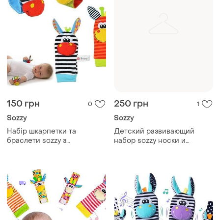
150 грн
250 грн
0
1
Sozzy
Sozzy
Набір шкарпетки та
Детский развивающий
браслети sozzy з
набор sozzy носки и
брязкальцями для
браслеты с погремушками
новонароджених
(набор 4 шт.)