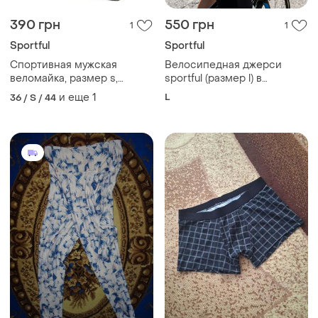
390 грн
550 грн
1
1
Sportful
Sportful
Спортивная мужская
Велосипедная джерси
веломайка, размер s,
sportful (размер l) в
красно-бело-черная
отличном состоянии ​
и еще
1
L
36 / S / 44