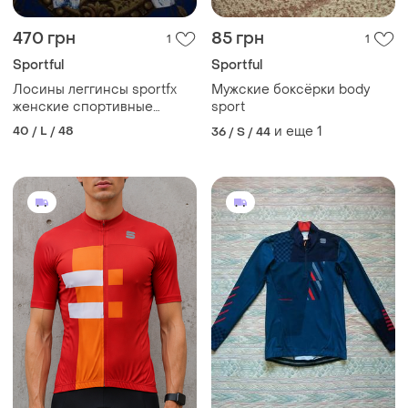
470 грн
85 грн
1
1
Sportful
Sportful
Лосины леггинсы sportfx
Мужские боксёрки body
женские спортивные
sport
тренировочные
40 / L / 48
и еще
1
36 / S / 44