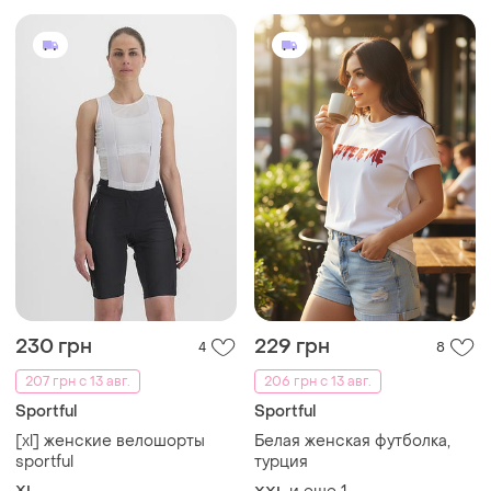
230 грн
229 грн
4
8
207 грн с 13 авг.
206 грн с 13 авг.
Sportful
Sportful
[xl] женские велошорты
Белая женская футболка,
sportful
турция
XL