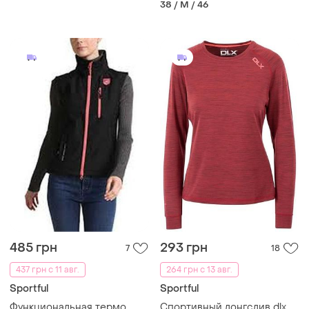
38 / M / 46
485 грн
293 грн
7
18
437 грн с 11 авг.
264 грн с 13 авг.
Sportful
Sportful
Функциональная термо
Спортивный лонгслив dlx