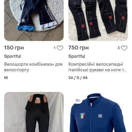
150 грн
750 грн
1
3
Sportful
Sportful
Велошорти комбінезон для
Компресійні велосипедні
велоспорту
італійські рукави на ноги та
руки розміру s sportful
M
36 / S / 44