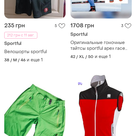
235 грн
1708 грн
5
3
Sportful
212 грн с 11 авг.
Оригинальные гоночные
Sportful
тайтсы sportful apex race
Велошорты sportful
леггинсы
и еще
1
42 / XL / 50
и еще
1
38 / M / 46