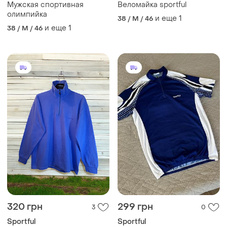
Мужская спортивная
Веломайка sportful
олимпийка
и еще
1
38 / M / 46
и еще
1
38 / M / 46
320 грн
299 грн
3
0
Sportful
Sportful