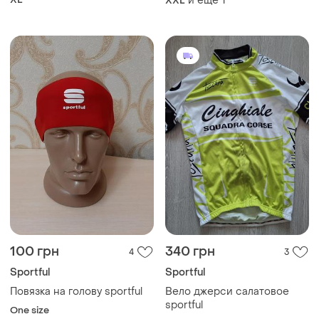
и еще
1
XXL
100 грн
340 грн
4
3
Sportful
Sportful
Повязка на голову sportful
Вело джерси салатовое
sportful
One size