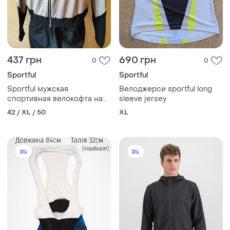
437 грн
690 грн
0
0
Sportful
Sportful
Sportful мужская
Велоджерси sportful long
спортивная велокофта на
sleeve jersey
флисе
42 / XL / 50
XL