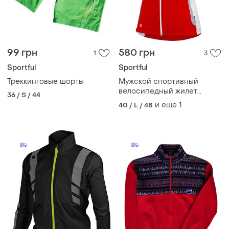
99 грн
580 грн
1
3
Sportful
Sportful
Треккинговые шорты
Мужской спортивный
велосипедный жилет
36 / S / 44
жилетка sportful l (50)
и еще
1
40 / L / 48