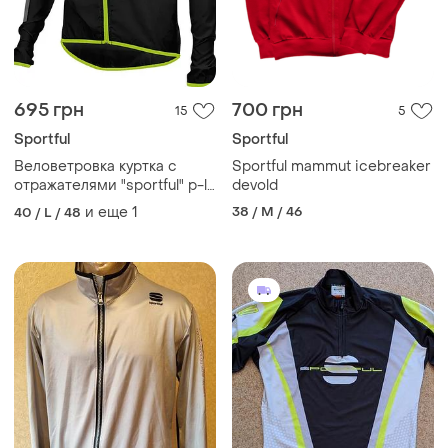
695 грн
700 грн
15
5
Sportful
Sportful
Веловетровка куртка с
Sportful mammut icebreaker
отражателями "sportful" р-l-
devold
xl
и еще
1
38 / M / 46
40 / L / 48