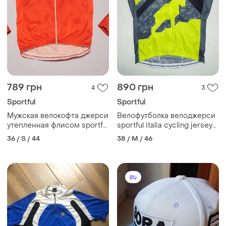
789 грн
890 грн
4
3
Sportful
Sportful
Мужская велокофта джерси
Велофутболка велоджерси
утепленная флисом sportful
sportful italia cycling jersey
rapha assos - s
finisher tirol (m)
36 / S / 44
38 / M / 46