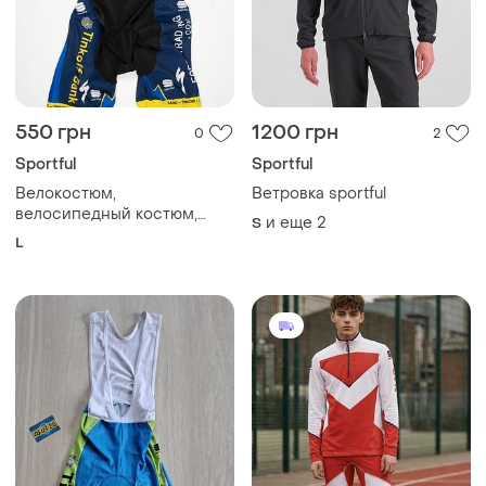
550 грн
1200 грн
0
2
Sportful
Sportful
Велокостюм,
Ветровка sportful
велосипедный костюм,
и еще
2
S
комбинезон, велошорты,
L
велотрик, с памперсом
sporttul размер l