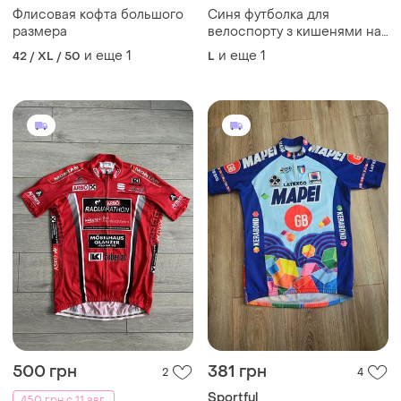
Флисовая кофта большого
Синя футболка для
размера
велоспорту з кишенями на
спині розмір xl
и еще
1
и еще
1
42 / XL / 50
L
500 грн
381 грн
2
4
Sportful
450 грн с 11 авг.