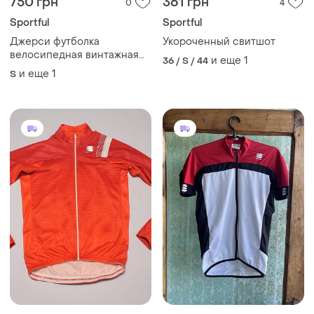
750 грн
361 грн
0
4
Sportful
Sportful
Джерси футболка
Укороченный свитшот
велосипедная винтажная
и еще
1
36 / S / 44
sportful
и еще
1
S