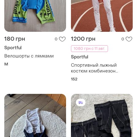
180 грн
1200 грн
0
0
Sportful
1080 грн с 11 авг.
Велошорты с лямками
Sportful
M
Спортивный лыжный
костюм комбинезон
гоночный раздельный на
152
мальчика италия