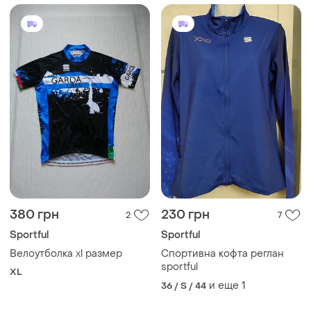
380 грн
230 грн
2
7
Sportful
Sportful
Велоутболка xl размер
Спортивна кофта реглан
sportful
XL
и еще
1
36 / S / 44