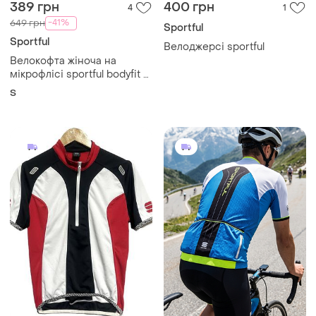
389 грн
400 грн
4
1
-41%
649 грн
Sportful
Sportful
Велоджерсі sportful
Велокофта жіноча на
мікрофлісі sportful bodyfit -
s
S