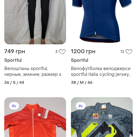
749 грн
1200 грн
3
12
Sportful
Sportful
Велоштаны sportful,
Велофутболка велоджерси
черные, зимние, размер s
sportful italia cycling jersey
(m)
36 / S / 44
38 / M / 46