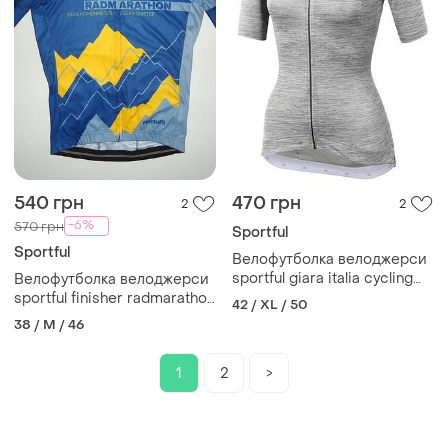
540 грн
470 грн
2
2
-6%
570 грн
Sportful
Sportful
Велофутболка велоджерси
sportful giara italia cycling
Велофутболка велоджерси
jersey женская (xl)
sportful finisher radmarathon
42 / XL / 50
pro cycling team shirt 2020
38 / M / 46
(m)
1
2
>