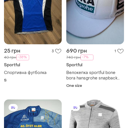
25 грн
690 грн
3
1
-38%
-7%
40 грн
740 грн
Sportful
Sportful
Спортивна футболка
Велокепка sportful bone
bora hansgrohe snapback
S
2021 cycling podium cap
One size