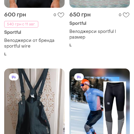
600 грн
650 грн
0
0
Sportful
540 грн с 11 авг.
Велоджерси sportful l
Sportful
размер
Велоджерси от бренда
L
sportful wire
L