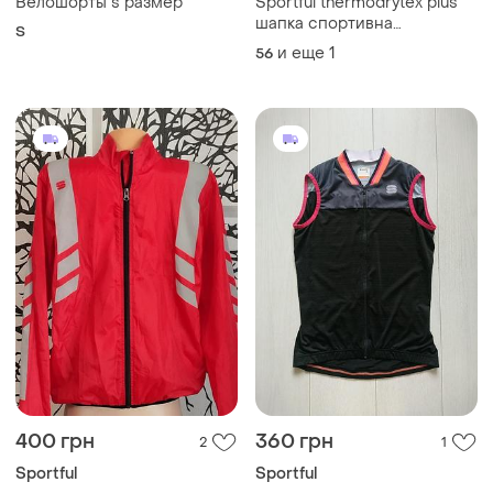
Велошорты s размер
Sportful thermodrytex plus
шапка спортивна
S
термошапка шапка для бігу
и еще
1
56
шапка для занять спортом
400 грн
360 грн
2
1
Sportful
Sportful