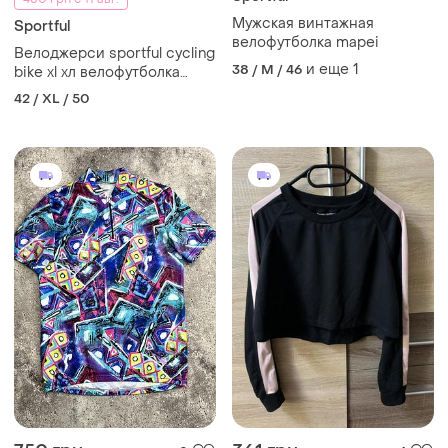
Мужская винтажная
Sportful
велофутболка mapei
Велоджерси sportful cycling
и еще
1
38 / M / 46
bike xl хл велофутболка
веломайка оригинал
42 / XL / 50