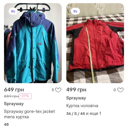
649 грн
499 грн
3
0
-27%
889 грн
Sprayway
Sprayway
Куртка чоловіча
Sprayway gore-tex jacket
и еще
1
36 / S / 44
mens куртка
48