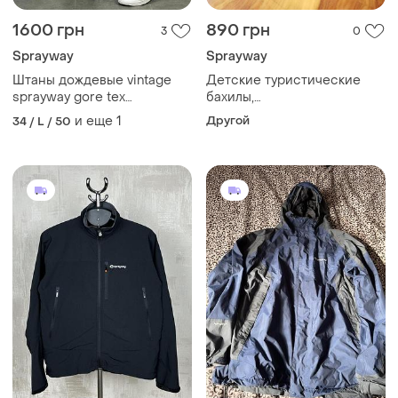
1600 грн
890 грн
3
0
Sprayway
Sprayway
Штаны дождевые vintage
Детские туристические
sprayway gore tex
бахилы,
трекінгові дощовик тактичні
водонепроницаемые
и еще
1
Другой
34 / L / 50
детские бахилы sprayway