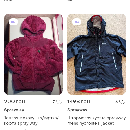
200 грн
1498 грн
7
6
Sprayway
Sprayway
Теплая меховушка/куртка/
Штормовая куртка sprayway
кофта spray way
mens hydrolite ii jacket