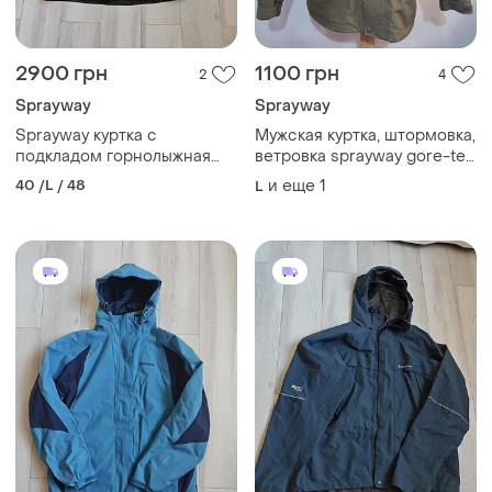
2900 грн
1100 грн
2
4
Sprayway
Sprayway
Sprayway куртка с
Мужская куртка, штормовка,
подкладом горнолыжная
ветровка sprayway gore-tex
пуховик
size l-xl
40 /L / 48
и еще
1
L