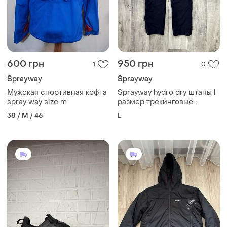
600 грн
950 грн
1
0
Sprayway
Sprayway
Мужская спортивная кофта
Sprayway hydro dry штаны l
spray way size m
размер трекинговые
черные
38 / M / 46
L