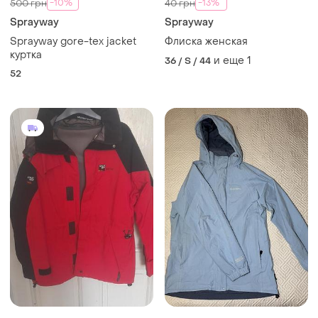
-10%
-13%
500 грн
40 грн
Sprayway
Sprayway
Sprayway gore-tex jacket
Флиска женская
куртка
и еще
1
36 / S / 44
52