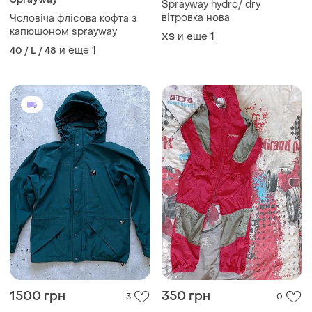
Sprayway hydro/ dry
вітровка нова
Чоловіча флісова кофта з
капюшоном sprayway
и еще
1
XS
и еще
1
40 / L / 48
1500 грн
350 грн
3
0