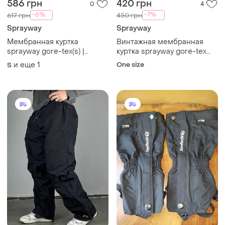
586 грн
420 грн
0
4
-6%
-7%
617 грн
450 грн
Sprayway
Sprayway
Мембранная куртка
Винтажная мембранная
sprayway gore-tex(s) |
куртка sprayway gore-tex
женская штормовка
vintage
и еще
1
One size
S