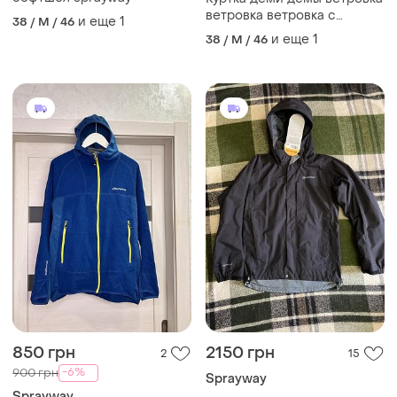
ветровка ветровка с
и еще
1
38 / M / 46
мембраной на мембране
и еще
1
38 / M / 46
ветровка sprayway
оригинал gore-tex goretex
гортекс
850 грн
2150 грн
2
15
-6%
900 грн
Sprayway
Sprayway