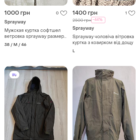
1000 грн
1400 грн
0
1
-44%
2500 грн
Sprayway
Sprayway
Мужская куртка софтшел
ветровка sprayway размер
Sprayway чоловіча вітровка
m
куртка з козирком від дощу
38 / M / 46
L