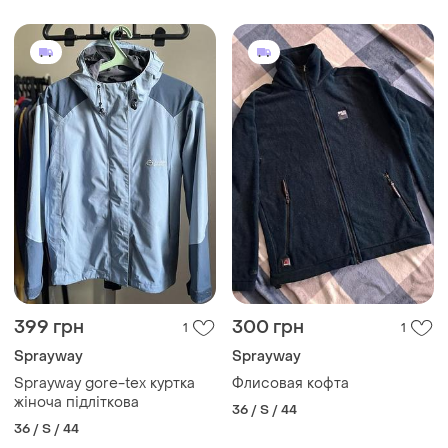
399 грн
300 грн
1
1
Sprayway
Sprayway
Sprayway gore-tex куртка
Флисовая кофта
жіноча підліткова
36 / S / 44
36 / S / 44