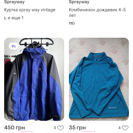
Sprayway
Sprayway
Куртка spray way vintage
Комбинезон дождевик 4-5
лет
и еще
1
L
110
450 грн
35 грн
3
4