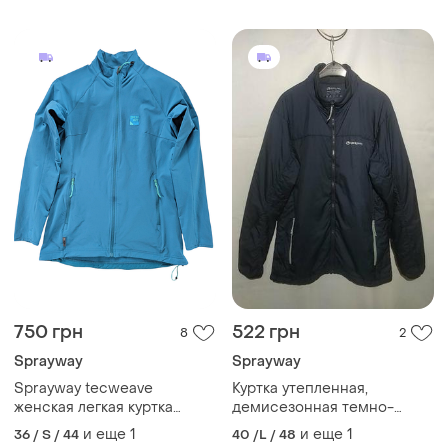
750 грн
522 грн
8
2
Sprayway
Sprayway
Sprayway tecweave
Куртка утепленная,
женская легкая куртка
демисезонная темно-
ветрозащитная
синего цвета, воротник
и еще
1
и еще
1
36 / S / 44
40 /L / 48
треккинговая
стойка, бренд sprayway,