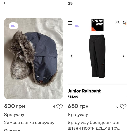
брюки sprayway santiago
L
25
rainpant
500 грн
650 грн
4
5
Sprayway
Sprayway
Зимова шапка sprayway
Spray way брендові чорні
штани проти дощу вітру
One size