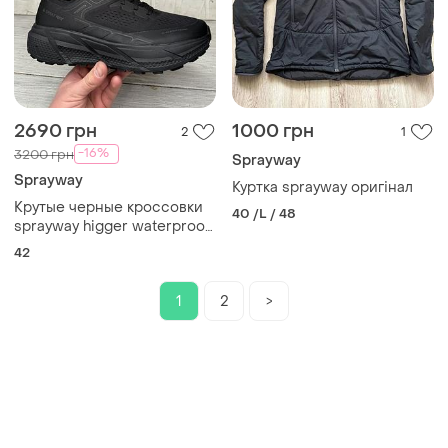
2690 грн
1000 грн
2
1
-16%
3200 грн
Sprayway
Sprayway
Куртка sprayway оригінал
Крутые черные кроссовки
40 /L / 48
sprayway higger waterproof
42 размер
42
1
2
>