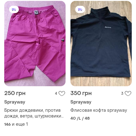
250 грн
350 грн
4
3
Sprayway
Sprayway
Брюки дождевики, против
Флисовая кофта sprayway
дождя, ветра, штурмовики
40 /L / 48
на 12/13 лет или s
и еще
1
146