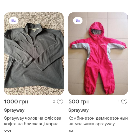
1000 грн
500 грн
0
1
Sprayway
Sprayway
Sprayway чоловіча флісова
Комбинезон демисезонный
кофта на блискавці чорна
на мальчика sprayway
XXL
86