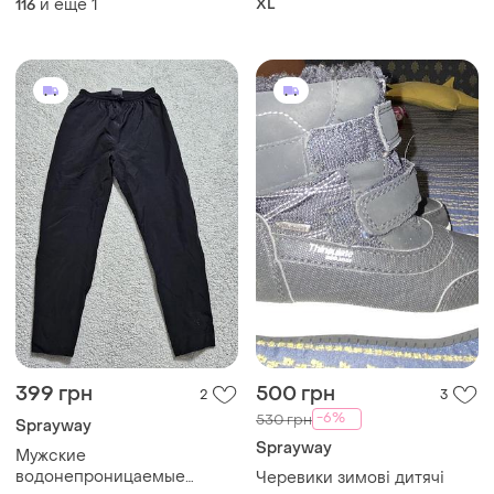
и еще
1
XL
116
399 грн
500 грн
2
3
-6%
530 грн
Sprayway
Sprayway
Мужские
водонепроницаемые
Черевики зимові дитячі