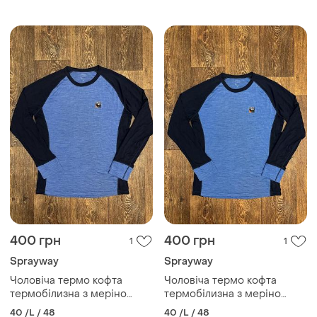
туристическая eur 36-38
размер l, xl недорого
400 грн
400 грн
1
1
Sprayway
Sprayway
Чоловіча термо кофта
Чоловіча термо кофта
термобілизна з меріно
термобілизна з меріно
вовною spray way
вовною spray way
40 /L / 48
40 /L / 48