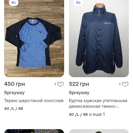
450 грн
522 грн
1
1
Sprayway
Sprayway
Термо шерстяной лонгслив
Куртка мужская утепленная
демисезонная темно-
40 /L / 48
синяя воротник стойка
и еще
1
40 /L / 48
размер xl l недорого