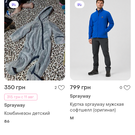
350 грн
799 грн
2
0
Sprayway
315 грн с 11 авг.
Куртка sprayway мужская
Sprayway
софтшелл (оригинал)
Комбинезон детский
M
86