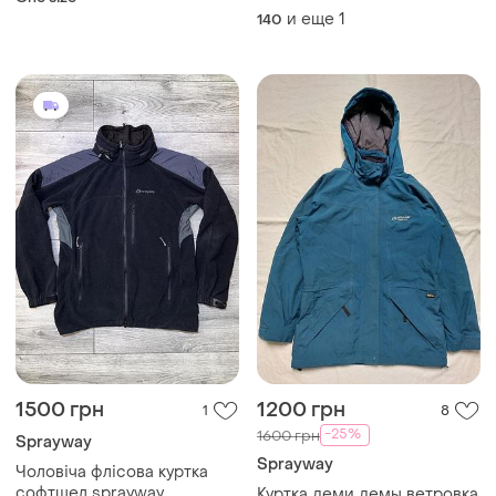
штормівки дощовики
и еще
1
140
оригінал
1500 грн
1200 грн
1
8
-25%
1600 грн
Sprayway
Sprayway
Чоловіча флісова куртка
софтшел sprayway
Куртка деми демы ветровка