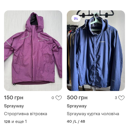
150 грн
500 грн
0
3
Sprayway
Sprayway
Строртивна вітровка
Sprayway куртка чоловіча
и еще
1
40 /L / 48
128