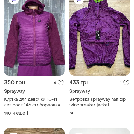
350 грн
433 грн
6
1
Sprayway
Sprayway
Куртка для девочки 10-11
Ветровка sprayway half zip
лет рост 146 см бордовая
windbreaker jacket
теплая детская флис
и еще
1
M
140
демисезон