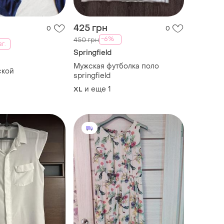
425 грн
0
0
-6%
450 грн
вг.
Springfield
Мужская футболка поло
ской
springfield
и еще
1
XL