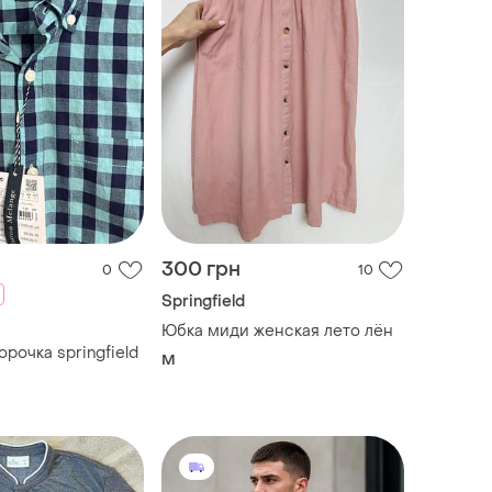
300 грн
0
10
Springfield
Юбка миди женская лето лён
рочка springfield
M