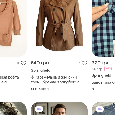
540 грн
320 грн
0
1
-9%
349 грн
Springfield
Springfield
ная кофта
🧥 карамельный женский
ield
тренч бренда springfield с
Бавовняна со
поясом и двубортным кроем
и еще
1
M
S