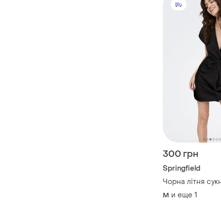
300 грн
Springfield
Чорна літня сук
и еще
1
M