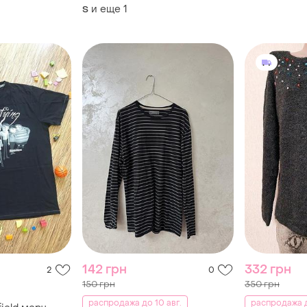
и еще
1
S
142 грн
332 грн
2
0
150 грн
350 грн
распродажа до 10 авг.
распродажа д