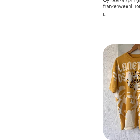
Футболка springfiel
frankenweeni но
L