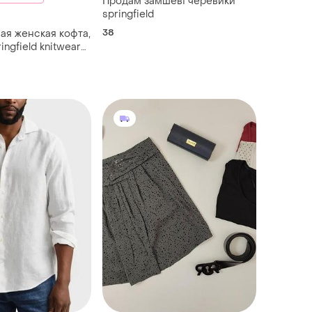
Продам замшеві черевики
springfield
38
ная женская кофта,
ngfield knitwear💜