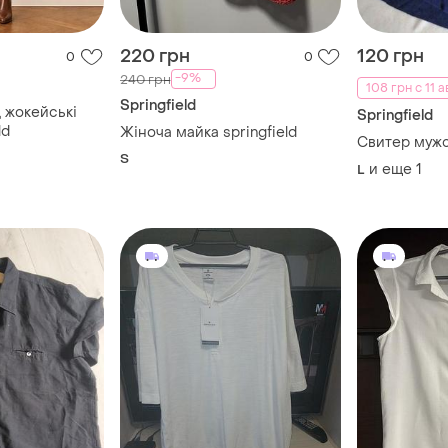
220 грн
120 грн
0
0
-9%
240 грн
108 грн с 11 а
Springfield
 жокейські
Springfield
ld
Жіноча майка springfield
Свитер муж
S
и еще
1
L