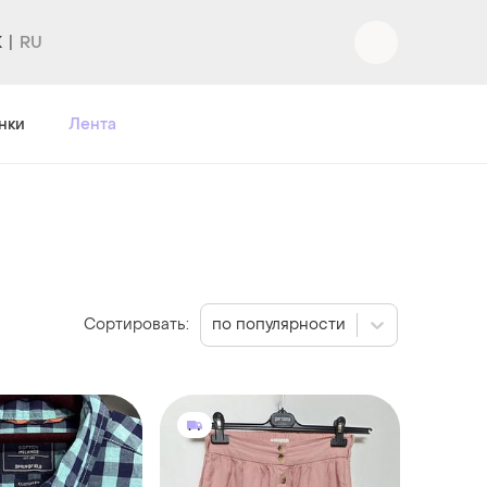
K
Вход
|
Регистрация
нки
Лента
Сортировать:
по популярности