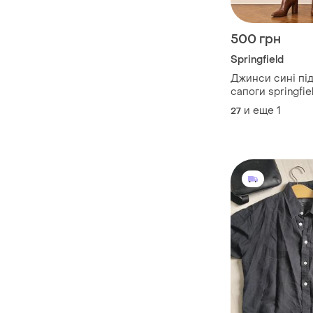
500 грн
Springfield
Джинси сині під
сапоги springfie
и еще
1
27