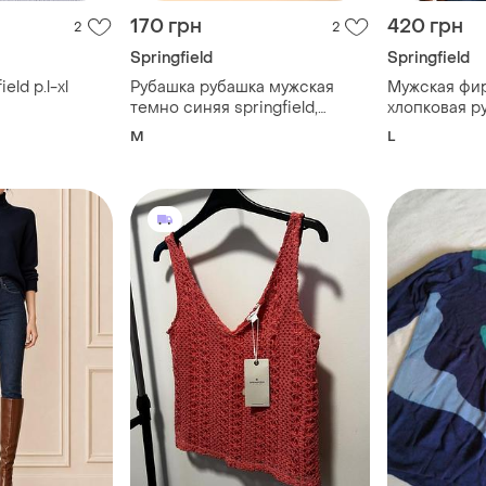
170 грн
420 грн
2
2
Springfield
Springfield
eld p.l-xl
Рубашка рубашка мужская
Мужская фи
темно синяя springfield,
хлопковая р
размер m. в идеальном
M
L
состоянии