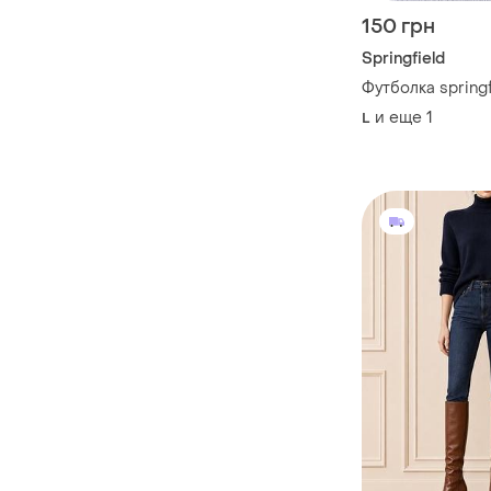
150 грн
Springfield
Футболка springfi
и еще
1
L