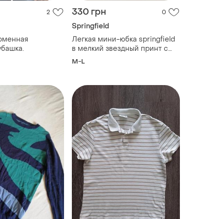
330 грн
2
0
Springfield
рменная
Легкая мини-юбка springfield
убашка.
в мелкий звездный принт с
пайетками р.m/l
M-L