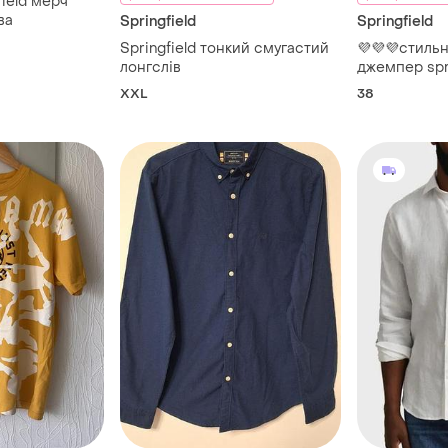
d мерч
ва
Springfield
Springfield
Springfield тонкий смугастий
💜💜💜стиль
лонгслів
джемпер spri
💜💜
XXL
38