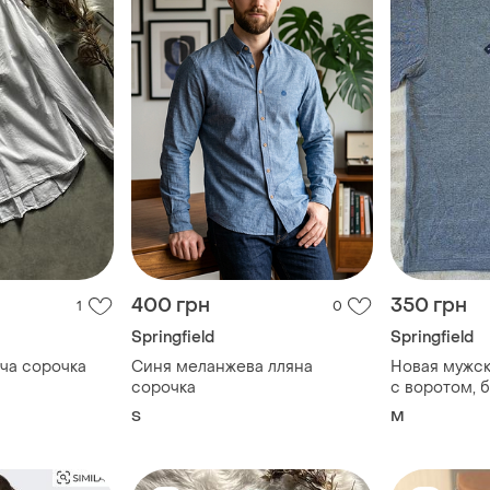
400 грн
350 грн
1
0
Springfield
Springfield
оча сорочка
Синя меланжева лляна
Новая мужск
сорочка
с воротом, б
поло размер
S
M