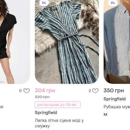
304 грн
350 грн
0
2
320 грн
Springfield
распродажа до 08 авг.
ня
Рубашка муж
Springfield
M
Легка літня сукня міді у
смужку