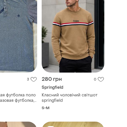
280 грн
3
0
Springfield
ая футболка поло
Класний чоловічий світшот
азовая футболка,
springfield
 м
S-M