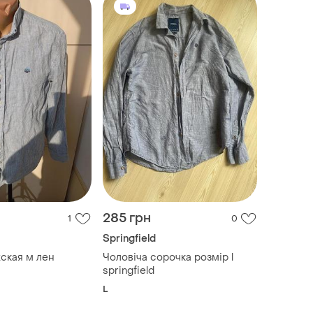
285 грн
1
0
Springfield
ская м лен
Чоловіча сорочка розмір l
springfield
L