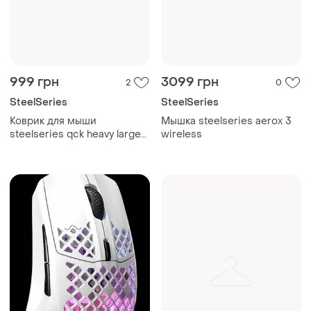
999 грн
3099 грн
2
0
SteelSeries
SteelSeries
Коврик для мыши
Мышка steelseries aerox 3
steelseries qck heavy large
wireless
45 x 40 см оригинал