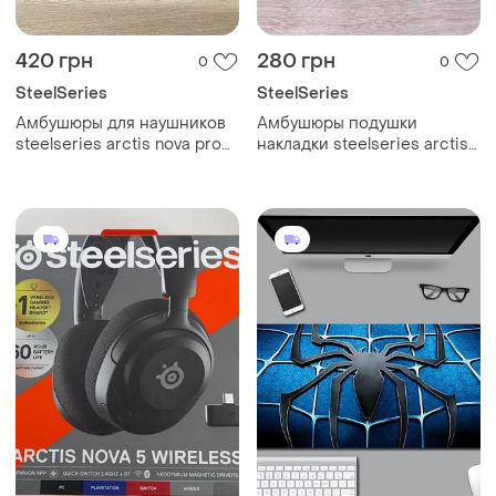
420 грн
280 грн
0
0
SteelSeries
SteelSeries
Амбушюры для наушников
Амбушюры подушки
steelseries arctis nova pro
накладки steelseries arctis
wireless black черные
1, 3, 5, 7, 9, 9x pro