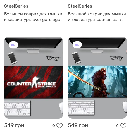
SteelSeries
SteelSeries
Большой коврик для мышки
Большой коврик для мышки
и клавиатуры avengers age
и клавиатуры batman dark
of ultron 900*400*3 мм
knight 900*400*3 мм
549 грн
549 грн
0
0