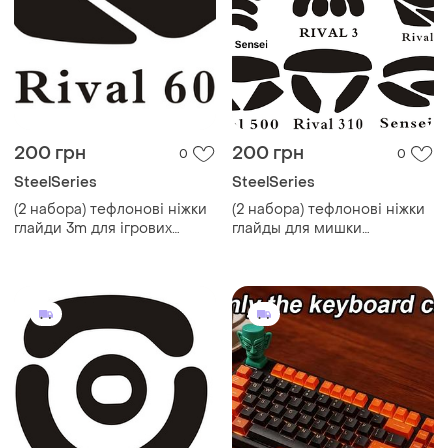
200 грн
200 грн
0
0
SteelSeries
SteelSeries
(2 набора) тефлонові ніжки
(2 набора) тефлонові ніжки
глайди 3m для ігрових
глайды для мишки
мишок steelseries rival 600
steelseries sensei rival kana