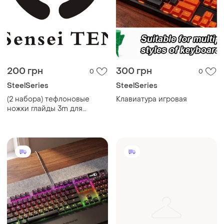
200 грн
300 грн
0
0
SteelSeries
SteelSeries
(2 набора) тефлоновые
Клавиатура игровая
ножки глайды 3m для
steelseries sensei ten