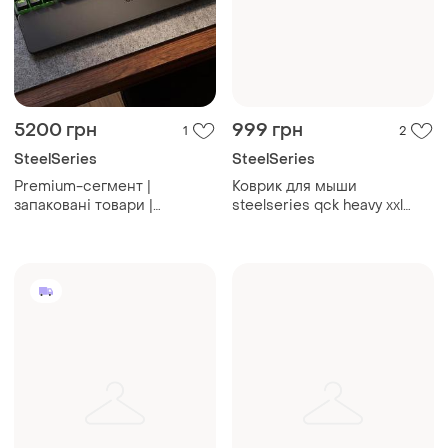
5200 грн
999 грн
1
2
SteelSeries
SteelSeries
Premium-сегмент |
Коврик для мыши
запаковані товари |
steelseries qck heavy xxl
клавіатура steelseries apex
оригинал 90 на 40 см
7 | smart display | прямо з
магазину