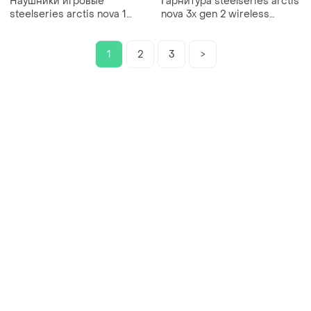
Наушники игровые
Гарнитура steelseries arctis
steelseries arctis nova 1
nova 3x gen 2 wireless
проволочные 1.2м black
multiplatform bluetooth usb-
(61606)
c лавандовые
1
2
3
>