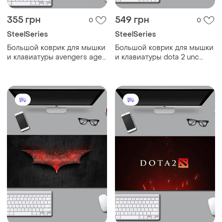
355 грн
549 грн
0
0
SteelSeries
SteelSeries
Большой коврик для мышки
Большой коврик для мышки
и клавиатуры avengers age
и клавиатуры dota 2 unc
of ultron 800*300*3 мм
900*400*3 мм