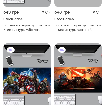
549 грн
549 грн
0
0
SteelSeries
SteelSeries
Большой коврик для мышки
Большой коврик для мышки
и клавиатуры witcher
и клавиатуры world of
900*400*3 мм
warcraft shadowlands
900*400*3 мм