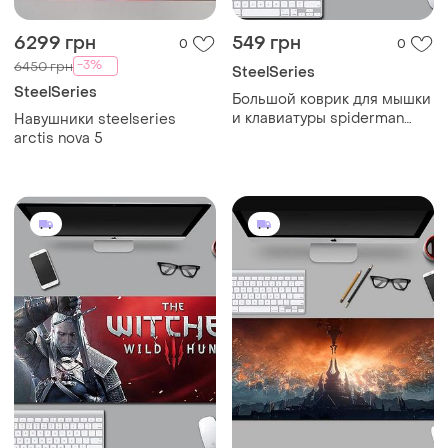
6299 грн
549 грн
0
0
-3%
6450 грн
SteelSeries
SteelSeries
Большой коврик для мышки
и клавиатуры spiderman
Навушники steelseries
blue 900*400*3 мм
arctis nova 5