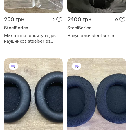
250 грн
2400 грн
2
0
SteelSeries
SteelSeries
Микрофон гарнитура для
Навушники steel series
наушников steelseries
arctis 1 wireless