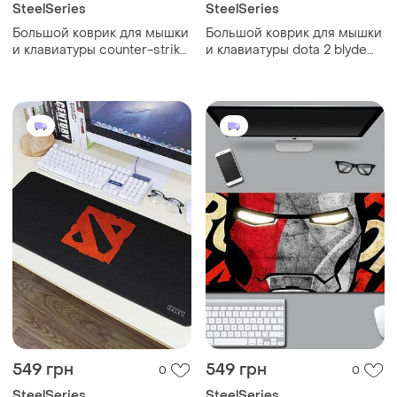
SteelSeries
SteelSeries
Большой коврик для мышки
Большой коврик для мышки
и клавиатуры counter-strike
и клавиатуры dota 2 blyde
900*400*3 мм
half-wolf 900*400*3 мм
549 грн
549 грн
0
0
SteelSeries
SteelSeries