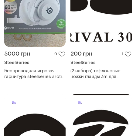
5000 грн
200 грн
0
1
SteelSeries
SteelSeries
Беспроводная игровая
(2 набора) тефлоновые
гарнитура steelseries arctis
ножки глайды 3m для
nova 5x, мультисистемная,
steelseries rival 300
для xbox, пк, магнитные
неодимовые драйверы,
clearcast gen2.x-mik, белый
цвет