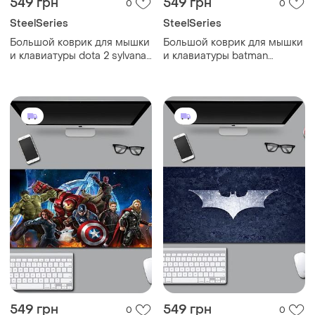
549 грн
549 грн
0
0
SteelSeries
SteelSeries
Большой коврик для мышки
Большой коврик для мышки
и клавиатуры dota 2 sylvanas
и клавиатуры batman
windrunner 900*400*3 мм
arkham 900*400*3 мм
549 грн
549 грн
0
0