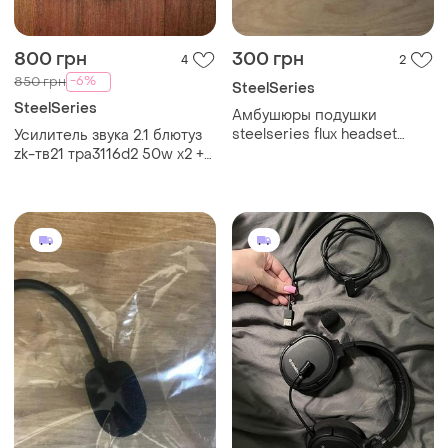
800 грн
300 грн
4
2
-6%
850 грн
SteelSeries
SteelSeries
Амбушюры подушки
steelseries flux headset
Усилитель звука 2.1 блютуз
luxury edition, flux gaming
zk-тв21 тра3116d2 50w x2 +
headset
100w сабвуфер