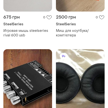
675 грн
2500 грн
0
0
SteelSeries
SteelSeries
Игровая мышь steelseries
Миш для ноутбука/
rival 600 usb
компʼютера