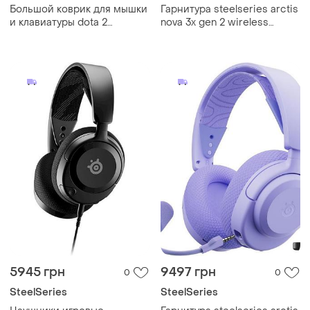
Большой коврик для мышки
Гарнитура steelseries arctis
и клавиатуры dota 2
nova 3x gen 2 wireless
juggernaut 900*400*3 мм
multiplatform bluetooth 5.3
usb-c aqua
5945 грн
9497 грн
0
0
SteelSeries
SteelSeries