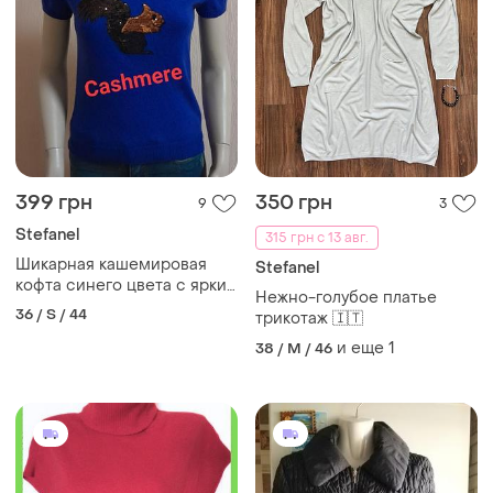
399 грн
350 грн
9
3
Stefanel
315 грн с 13 авг.
Шикарная кашемировая
Stefanel
кофта синего цвета с яркий
Нежно-голубое платье
принтом cashmere made by
36 / S / 44
трикотаж 🇮🇹
stefanel est. 1959
и еще
1
38 / M / 46