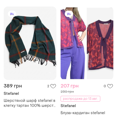
389 грн
207 грн
2
0
230 грн
Stefanel
распродажа до 13 авг.
Шерстяной шарф stefanel в
клетку тартан 100% шерсть
Stefanel
pure wool итальянский
Блуза-кардиган stefanel
бренд