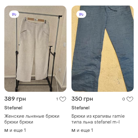
389 грн
350 грн
1
0
Stefanel
Stefanel
Женские льняные брюки
Брюки из крапивы ramie
брюки брюки
типа льна stefanel m-l
и еще
1
и еще
1
M
M