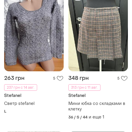
263 грн
348 грн
5
5
237 грн с 14 авг.
313 грн с 11 авг.
Stefanel
Stefanel
Светр stefanel
Мини юбка со складками в
клетку
L
и еще
1
36 / S / 44