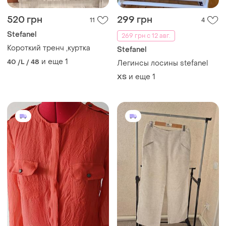
520 грн
299 грн
11
4
Stefanel
269 грн с 12 авг.
Короткий тренч ,куртка
Stefanel
и еще
1
40 /L / 48
Легинсы лосины stefanel
и еще
1
ХS