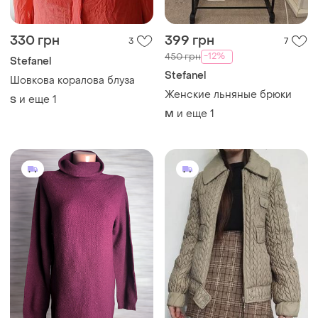
330 грн
399 грн
3
7
-12%
450 грн
Stefanel
Stefanel
Шовкова коралова блуза
Женские льняные брюки
и еще
1
S
и еще
1
M