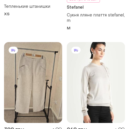
Тепленькие штанишки
Stefanel
ХS
Сукня лляне плаття stefanel,
m
M