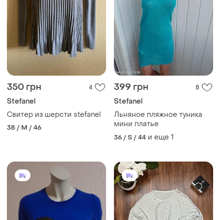
350 грн
399 грн
4
8
Stefanel
Stefanel
Свитер из шерсти stefanel
Льняное пляжное туника
мини платье
38 / M / 46
и еще
1
36 / S / 44