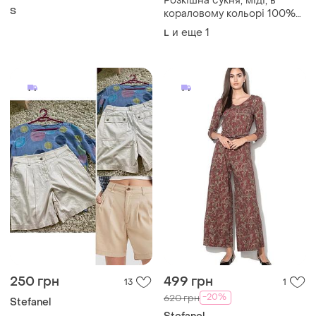
Розкішна сукня, міді, в
S
кораловому кольорі 100%
візкоза, на пояску, від
и еще
1
L
італійського бренду:
stefanel
250 грн
499 грн
13
1
-20%
620 грн
Stefanel