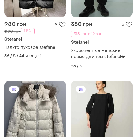
980 грн
350 грн
9
6
-11%
1100 грн
315 грн с 12 авг.
Stefanel
Stefanel
Пальто пуховое stefanel
Укороченные женские
и еще
1
36 / S / 44
новые джинсы stefanel❤️
26 / S