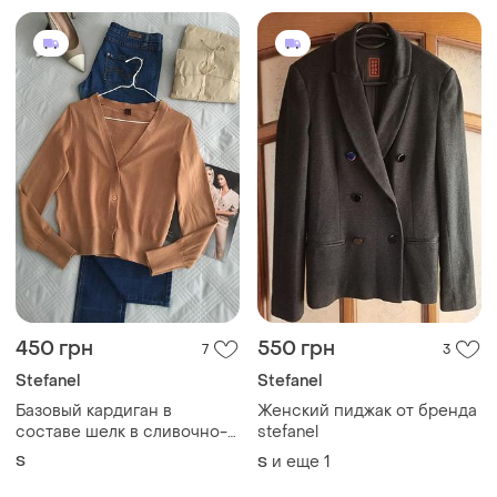
450 грн
550 грн
7
3
Stefanel
Stefanel
Базовый кардиган в
Женский пиджак от бренда
составе шелк в сливочно-
stefanel
карамельном цвете в
S
и еще
1
S
размере s