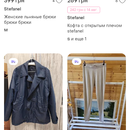
399 грн
269 грн
4
6
Stefanel
242 грн с 14 авг.
Женские льняные брюки
Stefanel
брюки брюки
Кофта с открытым плечом
M
stefanel
и еще
1
S