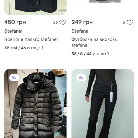
450 грн
249 грн
56
6
Stefanel
Stefanel
Вовняне пальто stefanel
Футболка из вискозы
stefanel
и еще
1
38 / M / 46
и еще
1
36 / S / 44