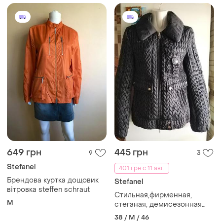
649 грн
445 грн
9
3
Stefanel
401 грн с 11 авг.
Брендова куртка дощовик
Stefanel
вітровка steffen schraut
Стильная,фирменная,
M
стеганая, демисезонная
куртка 44-46 р - stefanel
38 / M / 46