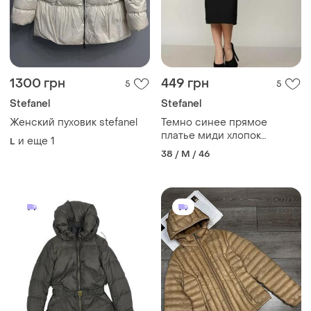
1300 грн
449 грн
5
5
Stefanel
Stefanel
Женский пуховик stefanel
Темно синее прямое
платье миди хлопок
и еще
1
L
трикотаж красивый рукав
38 / M / 46
3/4 дресс код капсула офис
праздник