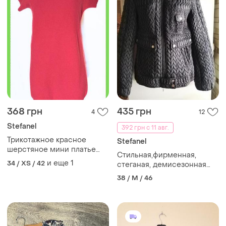
368 грн
435 грн
4
12
Stefanel
392 грн с 11 авг.
Трикотажное красное
Stefanel
шерстяное мини платье
Стильная,фирменная,
гольф короткий рукав
и еще
1
34 / XS / 42
стеганая, демисезонная
шерсть р. s stefanel
куртка 44-46 р -stefanel
38 / M / 46