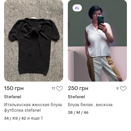
150 грн
250 грн
17
9
Stefanel
Stefanel
Итальянская женская блуза
Блуза белая , вискоза
футболка stefanel
38 / M / 46
и еще
1
34 / XS / 42