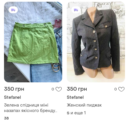
350 грн
350 грн
0
0
Stefanel
Stefanel
Зелена спідниця міні
Женский пиджак
назапах якісного бренду
и еще
1
S
stefanel y2k
38