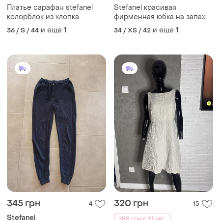
Платье сарафан stefanel
Stefanel красивая
колорблок из хлопка
фирменная юбка на запах
и еще
1
и еще
1
36 / S / 44
34 / XS / 42
345 грн
320 грн
4
15
Stefanel
288 грн с 13 авг.