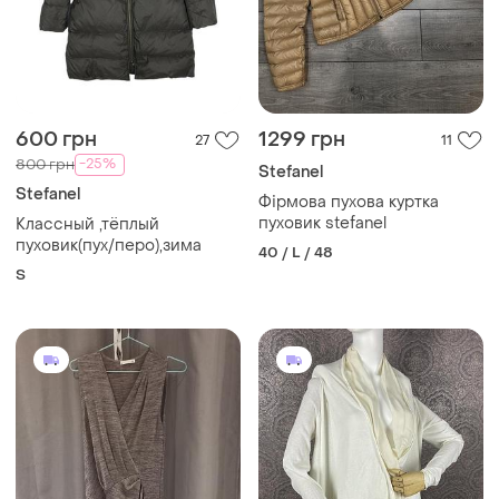
600 грн
1299 грн
27
11
-25%
800 грн
Stefanel
Stefanel
Фірмова пухова куртка
пуховик stefanel
Классный ,тёплый
пуховик(пух/перо),зима
40 / L / 48
S