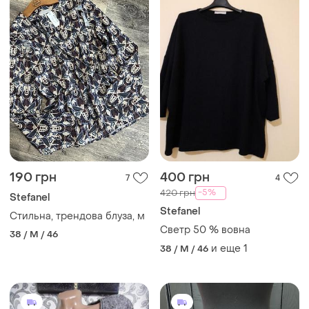
190 грн
400 грн
7
4
-5%
420 грн
Stefanel
Stefanel
Стильна, трендова блуза, м
Светр 50 % вовна
38 / M / 46
и еще
1
38 / M / 46