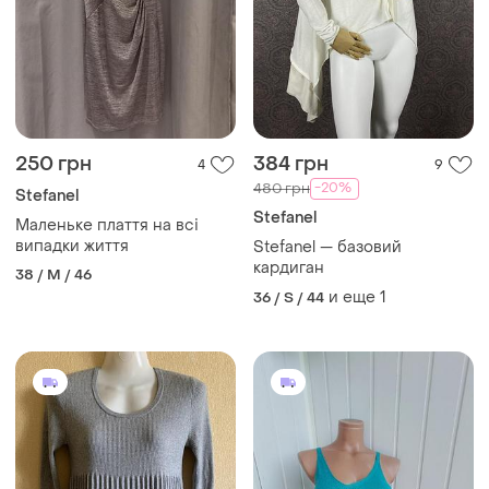
250 грн
384 грн
4
9
-20%
480 грн
Stefanel
Stefanel
Маленьке плаття на всі
випадки життя
Stefanel — базовий
кардиган
38 / M / 46
и еще
1
36 / S / 44