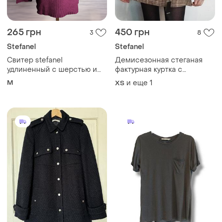
265 грн
450 грн
3
8
Stefanel
Stefanel
Свитер stefanel
Демисезонная стеганая
удлиненный с шерстью и
фактурная куртка с
кашемиром размер m
карманами у2k есть нюанс!
M
и еще
1
ХS