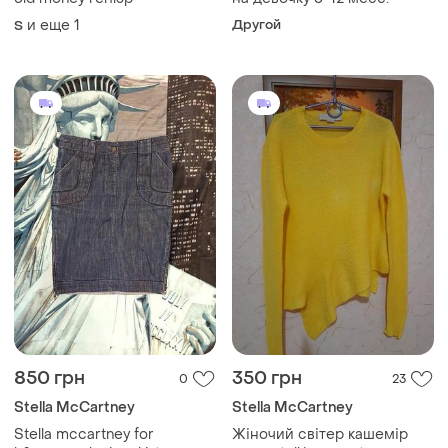
и еще
1
Другой
S
850 грн
350 грн
0
23
Stella McCartney
Stella McCartney
Stella mccartney for
Жіночий світер кашемір