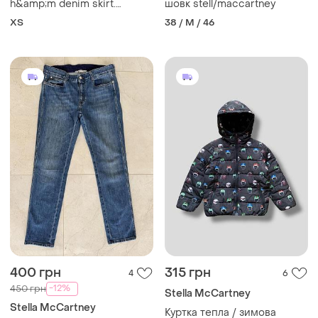
h&amp;m denim skirt.
шовк stell/maccartney
джинсовая юбка.
ХS
38 / M / 46
400 грн
315 грн
4
6
-12%
450 грн
Stella McCartney
Stella McCartney
Куртка тепла / зимова