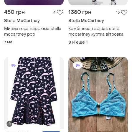
450 грн
1350 грн
4
13
Stella McCartney
Stella McCartney
Миниатюра парфюма stella
Комбінезон adidas stella
mccartney pop
mccartney куртка вітровка
7 мл
и еще
1
S