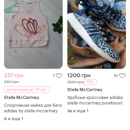
237 грн
1200 грн
7
10
250 грн
-12%
1350 грн
Stella McCartney
распродажа до 09 авг.
Stella McCartney
Удобные кроссовки adidas
stella mccartney pureboost
Спортивная майка для бега
adidas by stella mccartney
и еще
1
36
и еще
1
S