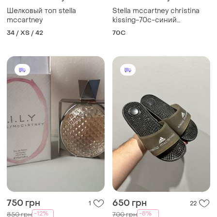
Шелковый топ stella
Stella mccartney christina
mccartney
kissing-70c-синий
бюстгальтер
34 / XS / 42
70C
750 грн
650 грн
1
22
-12%
-8%
850 грн
700 грн