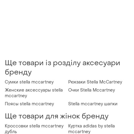
Ще товари із розділу аксесуари
бренду
Сумки stella mccartney
Рюкзаки Stella McCartney
Женские аксессуары stella
Очки Stella Mccartney
mccartney
Поясы stella mccartney
Stella mccartney шапки
Ще товари для жінок бренду
Кроссовки stella mccartney
Куртка adidas by stella
дубль
mccartney