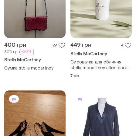
400 грн
449 грн
29
4
-20%
500 грн
Stella McCartney
Stella McCartney
Сироватка для обличчя
stella mccartney alter-care
Сумка stella mccartney
serum 7 ml (оригінал,
7 мл
франція)