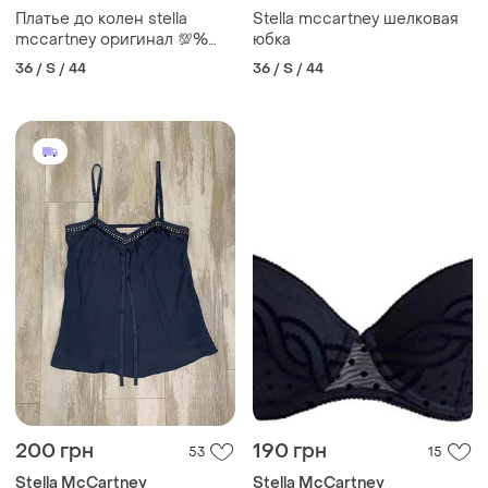
Платье до колен stella
Stella mccartney шелковая
mccartney оригинал 💯%
юбка
шовк принт нюанс
36 / S / 44
36 / S / 44
200 грн
190 грн
53
15
Stella McCartney
Stella McCartney