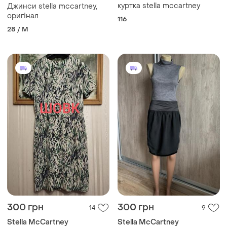
куртка stella mccartney
Джинси stella mccartney,
оригінал
116
28 / M
300 грн
300 грн
14
9
Stella McCartney
Stella McCartney