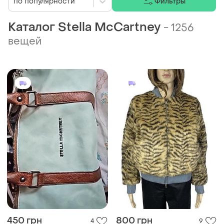
по популярности
Фильтры
Каталог Stella McCartney
-
1256
вещей
450 грн
800 грн
4
9