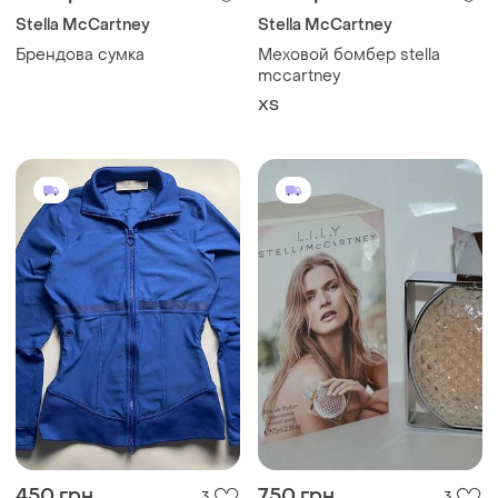
Stella McCartney
Stella McCartney
Брендова сумка
Меховой бомбер stella
mccartney
ХS
450 грн
750 грн
3
3