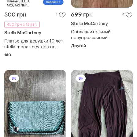
500 грн
699 грн
1
2
Stella McCartney
450 грн с 13 авг.
Соблазнительный
Stella McCartney
полупрозрачный
Платье для девушки 10 лет
бюстгальтер топ s stella
Другой
stella mccartney kids со
mccartney
140