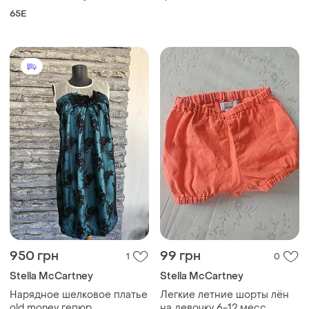
65E
950 грн
99 грн
1
0
Stella McCartney
Stella McCartney
Нарядное шелковое платье
Легкие летние шорты лён
old money гепюр
на девочку 6-12 месс.