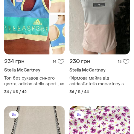
234 грн
230 грн
14
13
Stella McCartney
Stella McCartney
Топ без рукавов синего
Фірмова майка від
цвета, adidas stella sport , xs
asidas&stella mccartney s
34 / XS / 42
36 / S / 44