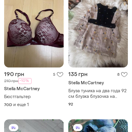
190 грн
135 грн
5
8
-10%
210 грн
Stella McCartney
Stella McCartney
Блуза туника на два года 92
см блузка блузочка на
Бюстгальтер
девочку
92
и еще
1
70D