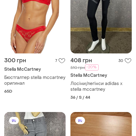
300 грн
408 грн
7
30
-20%
510 грн
Stella McCartney
Stella McCartney
Бюстгалтер stella mccartney
оригинал
Лосіни/легінси adidas x
stella mccartney
65D
36 / S / 44