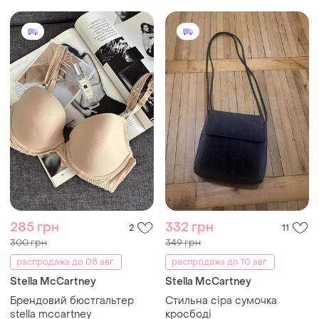
285 грн
332 грн
2
11
300 грн
349 грн
распродажа до 08 авг.
распродажа до 10 авг.
Stella McCartney
Stella McCartney
Брендовий бюстгальтер
Стильна сіра сумочка
stella mccartney
кросбоді