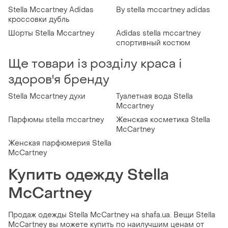
Stella Mccartney Adidas
By stella mccartney adidas
кроссовки дубль
Шорты Stella Mccartney
Adidas stella mccartney
спортивный костюм
Ще товари із розділу краса і
здоров'я бренду
Stella Mccartney духи
Туалетная вода Stella
Mccartney
Парфюмы stella mccartney
Женская косметика Stella
McCartney
Женская парфюмерия Stella
McCartney
Купить одежду Stella
McCartney
Продаж одежды Stella McCartney на shafa.ua. Вещи Stella
McCartney вы можете купить по наилучшим ценам от