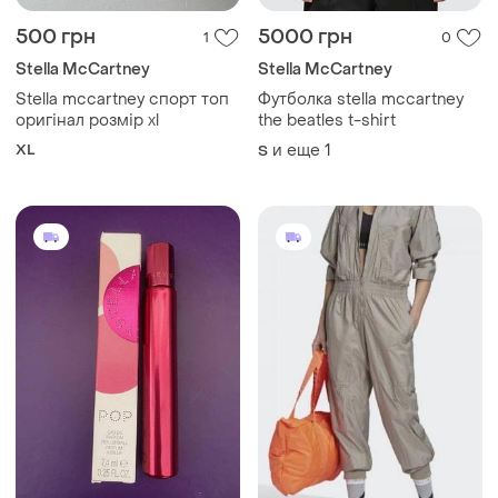
500 грн
5000 грн
1
0
Stella McCartney
Stella McCartney
Stella mccartney спорт топ
Футболка stella mccartney
оригінал розмір xl
the beatles t-shirt
XL
и еще
1
S