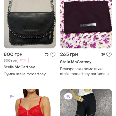
800 грн
265 грн
78
39
-12%
900 грн
Stella McCartney
Stella McCartney
Велюровая косметичка
stella mccartney parfums на
Сумка stella mccartney
магнитах