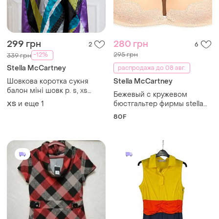
299 грн
280 грн
2
6
295 грн
-12%
339 грн
Stella McCartney
распродажа до 08 авг.
Шовкова коротка сукня
Stella McCartney
балон міні шовк р. s, xs
Бежевый с кружевом
stella mccartney шелковое
и еще
1
бюстгальтер фирмы stella
ХS
короткое летнее платье
mccartney размер 36е 80f
80F