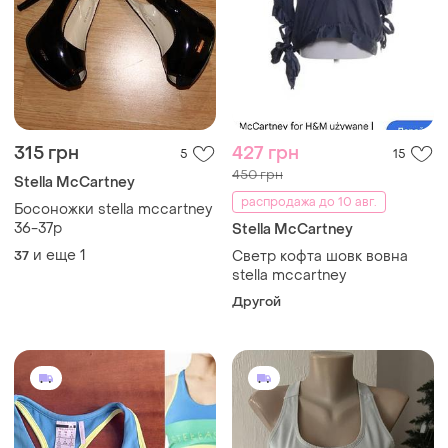
315 грн
427 грн
5
15
450 грн
Stella McCartney
распродажа до 10 авг.
Босоножки stella mccartney
36-37р
Stella McCartney
и еще
1
37
Светр кофта шовк вовна
stella mccartney
Другой