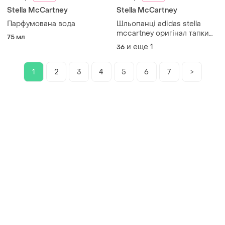
Stella McCartney
Stella McCartney
Парфумована вода
Шльопанці adidas stella
mccartney оригінал тапки
75 мл
жіночі капці тапочки
и еще
1
36
1
2
3
4
5
6
7
>