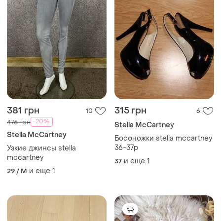
381 грн
315 грн
10
6
-20%
476 грн
Stella McCartney
Stella McCartney
Босоножки stella mccartney
36-37р
Узкие джинсы stella
mccartney
и еще
1
37
и еще
1
29 / M