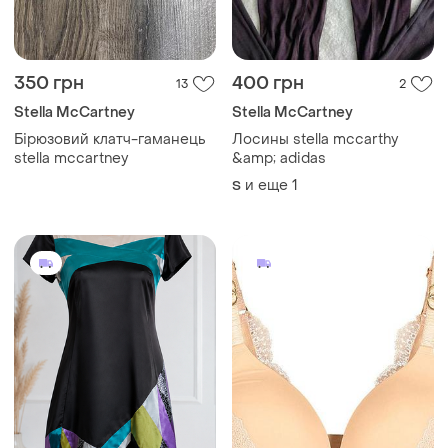
350 грн
400 грн
13
2
Stella McCartney
Stella McCartney
Бірюзовий клатч-гаманець
Лосины stella mccarthy
stella mccartney
&amp; adidas
и еще
1
S