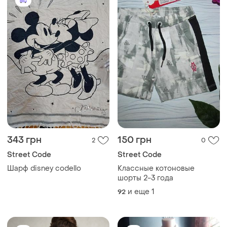
343 грн
150 грн
2
0
Street Code
Street Code
Шарф disney codello
Классные котоновые
шорты 2-3 года
и еще
1
92