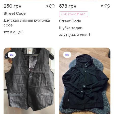
250 грн
578 грн
8
11
Street Code
520 грн с 11 авг.
Детская зимняя курточка
Street Code
code
Шубка тедди
и еще
1
122
и еще
1
36 / S / 44