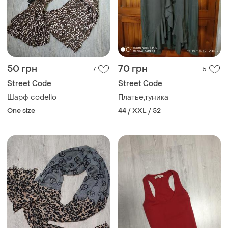
50 грн
70 грн
7
5
Street Code
Street Code
Шарф codello
Платье,туника
One size
44 / XXL / 52