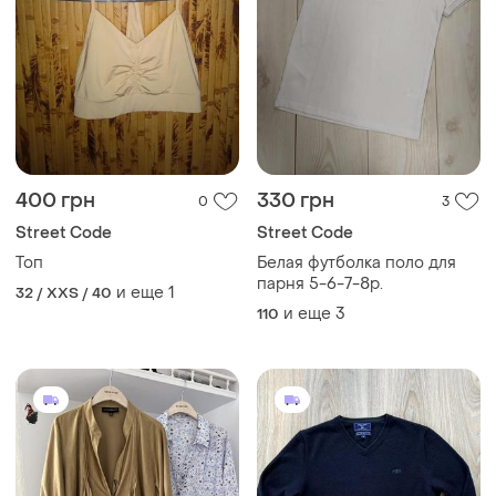
400 грн
330 грн
0
3
Street Code
Street Code
Топ
Белая футболка поло для
парня 5-6-7-8р.
и еще
1
32 / XXS / 40
и еще
3
110