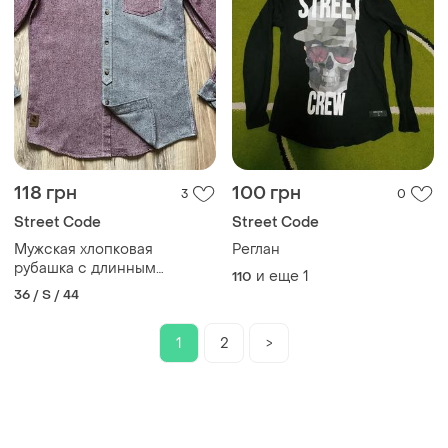
118 грн
100 грн
3
0
Street Code
Street Code
Мужская хлопковая
Реглан
рубашка с длинным
и еще
1
110
рукавом d code s
36 / S / 44
1
2
>