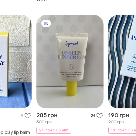
невидимий сонцезахисний
крем, 15 ml
285 грн
190 грн
4
24
300 грн
200 грн
271 грн с 05 авг.
181 грн с 05 а
p play lip balm