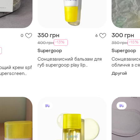
350 грн
300 грн
0
6
-13%
-15%
400 грн
350 грн
Supergoop
Supergoop
Сонцезахисний бальзам для
Сонцезахис
губ supergoop play lip
обличчя з с
ющий крем spf
sunscreen balm spf 30 з
supergoop! g
uperscreen
Другой
м'ятою, 15 мл
40, 10 мл
eam spf 40 50