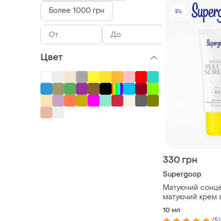
Более 1000 грн
Цвет
330 грн
Supergoop
Матуючий сонц
матуючий крем 
matte mineral mattescreen spf
10 мл
40 , 10 ml
(5)