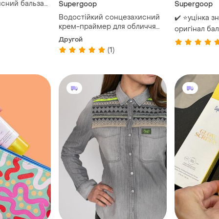
исний бальзам
Supergoop
Supergoop
Водостійкий сонцезахисний
✔️ ⭐️уцінка з
крем-праймер для обличчя
оригінал бал
supergoop! unseen sunscreen
supergoop pl
Другой
spf 40 pa+++ 20 мл
mint
(1)