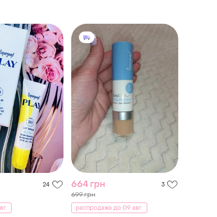
664 грн
24
3
699 грн
вг.
распродажа до 09 авг.