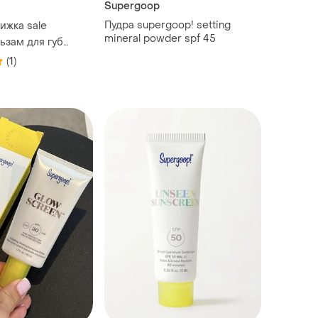
Supergoop
Пудра supergoop! setting
нижка sale
mineral powder spf 45
ьзам для губ
ay spf 30 lip balm
(1)