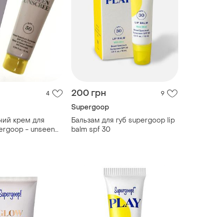
200 грн
4
9
Supergoop
ний крем для
Бальзам для губ supergoop lip
ergoop - unseen
balm spf 30
pf50