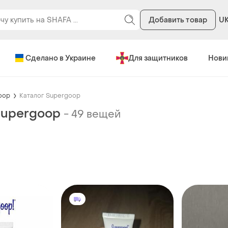
Добавить товар
U
Сделано в Украине
Для защитников
Нови
oop
Каталог Supergoop
Supergoop
-
49 вещей