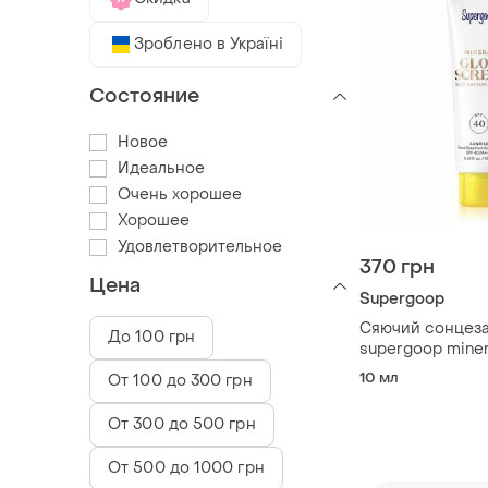
Зроблено в Україні
Состояние
Новое
Идеальное
Очень хорошее
Хорошее
Удовлетворительное
370 грн
Цена
Supergoop
Сяючий сонцез
До 100 грн
supergoop miner
soft-radiance dr
10 мл
От 100 до 300 грн
ml sunrise
От 300 до 500 грн
От 500 до 1000 грн