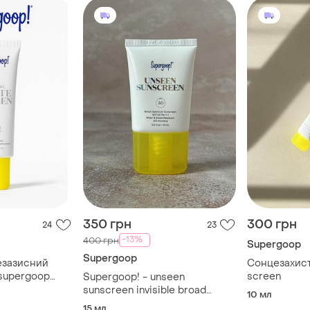
350 грн
300 грн
24
23
-13%
400 грн
Supergoop
Supergoop
езазисний
Сонцезахист
supergoop
screen
Supergoop! - unseen
sunscreen invisible broad
10 мл
spectrum spf 50 pa+++ -
15 мл