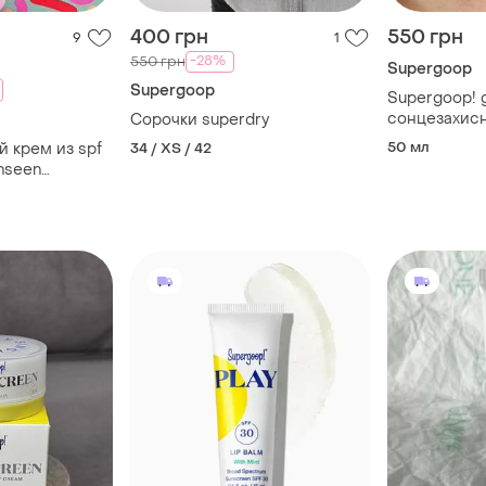
400 грн
550 грн
9
1
-28%
550 грн
Supergoop
Supergoop
Supergoop! 
сонцезахисн
Сорочки superdry
m
50 мл
 крем из spf
34 / XS / 42
nseen
, 15ml