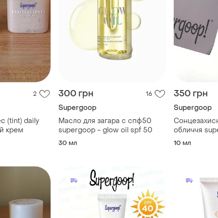
300 грн
350 грн
2
16
Supergoop
Supergoop
(tint) daily
Масло для загара с спф50
Сонцезахис
ый крем
supergoop - glow oil spf 50
обличчя sup
sunscreen s
30 мл
10 мл