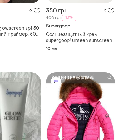
350 грн
9
2
-13%
400 грн
Supergoop
glowscreen spf 30
ий праймер, 50
Солнцезащитный крем
supergoop! unseen sunscreen
invisible broad spectrum spf 50
10 мл
10 мл