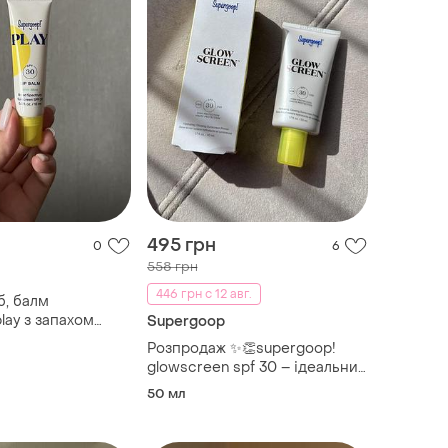
495 грн
0
6
558 грн
446 грн с 12 авг.
б, балм
lay з запахом
Supergoop
30
Розпродаж ✨👏supergoop!
glowscreen spf 30 – ідеальний
сонцезахисний праймер, 50
50 мл
ml