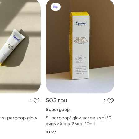
505 грн
4
2
Supergoop
 supergoop glow
Supergoop! glowscreen spf30
сяючий праймер 10ml
10 мл