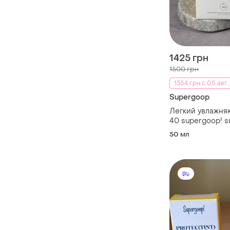
1425 грн
1500 грн
1354 грн с 05 авг.
Supergoop
Легкий увлажня
40 supergoop! s
hydrating day cr
50 мл
мл