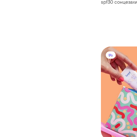
spf30 сонцезах
для губ