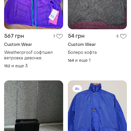
567 грн
54 грн
7
5
Сustom Wear
Сustom Wear
Weatherproof софтшел
Болеро кофта
ветровка девочке.
и еще
1
164
и еще
3
152