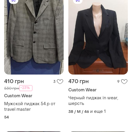
410 грн
470 грн
3
9
-23%
530 грн
Сustom Wear
Сustom Wear
Черный пиджак in wear,
шерсть
Мужской пиджак 54.р от
travel master
и еще
1
38 / M / 46
54