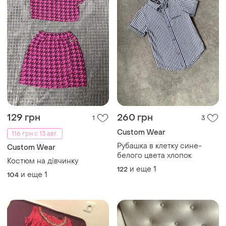
129 грн
260 грн
1
3
Сustom Wear
116 грн с 13 авг.
Рубашка в клетку сине-
Сustom Wear
белого цвета хлопок
Костюм на дівчинку
и еще
1
122
и еще
1
104