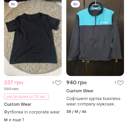
237 грн
940 грн
1
1
250 грн
Сustom Wear
распродажа до 09 авг.
Софтшелл куртка business
wear company мужская
Сustom Wear
теплая повседневная m
38 / M / 46
Футболка in corporate wear
и еще
1
M