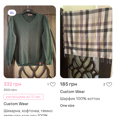
332 грн
185 грн
1
2
350 грн
Сustom Wear
распродажа до 10 авг.
Шарфик 100% коттон
Сustom Wear
One size
Шикарна, кофточка, темно
зеленого кольору 100%