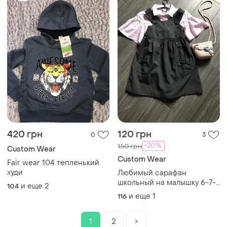
420 грн
120 грн
0
3
-20%
150 грн
Сustom Wear
Сustom Wear
Fair wear 104 тепленький
худи
Любимый сарафан
школьный на малышку 6-7-
и еще
2
104
8 ль
и еще
1
116
1
2
>