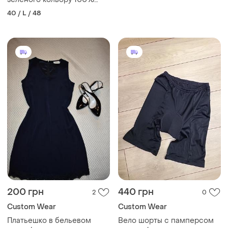
акріл👌
40 / L / 48
200 грн
440 грн
2
0
Сustom Wear
Сustom Wear
Платьешко в бельевом
Вело шорты с памперсом