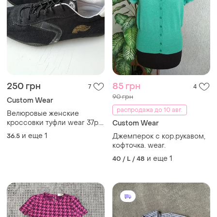
250 грн
85 грн
7
4
90 грн
Сustom Wear
распродажа до 10 авг.
Велюровые женские
кроссовки туфли wear 37р.
Сustom Wear
24 см.
и еще
1
36.5
Джемперок с кор.рукавом,
кофточка. wear.
и еще
1
40 / L / 48