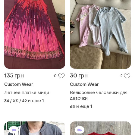
135 грн
30 грн
0
2
Сustom Wear
Сustom Wear
Летнее платье миди
Велюровые человечки для
девочки
и еще
1
34 / XS / 42
и еще
1
68