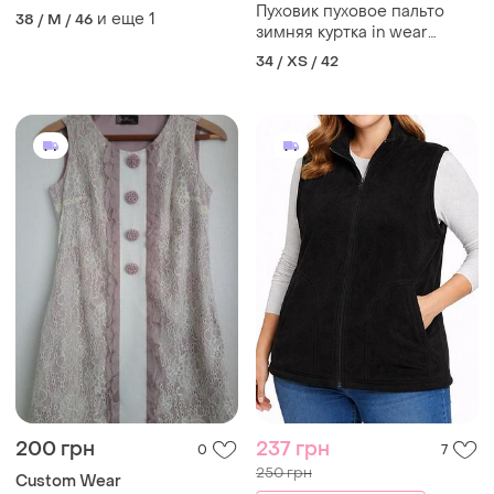
Пуховик пуховое пальто
и еще
1
38 / M / 46
зимняя куртка in wear
kadups ❄️ 34eur / xs
34 / XS / 42
200 грн
237 грн
0
7
250 грн
Сustom Wear