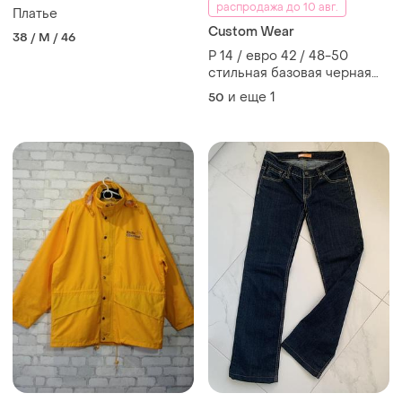
распродажа до 10 авг.
Платье
Сustom Wear
38 / M / 46
Р 14 / евро 42 / 48-50
стильная базовая черная
жилетка жилет безрукавка
и еще
1
50
флисовая на молнии print
wear