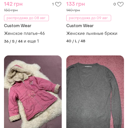
142 грн
133 грн
1
0
150 грн
140 грн
распродажа до 08 авг.
распродажа до 09 авг.
Сustom Wear
Сustom Wear
Женское платье-46
Женские льняные брюки
и еще
1
40 / L / 48
36 / S / 44