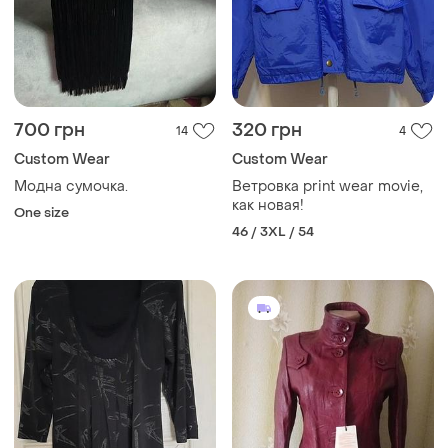
700 грн
320 грн
14
4
Сustom Wear
Сustom Wear
Модна сумочка.
Ветровка print wear movie,
как новая!
One size
46 / 3XL / 54