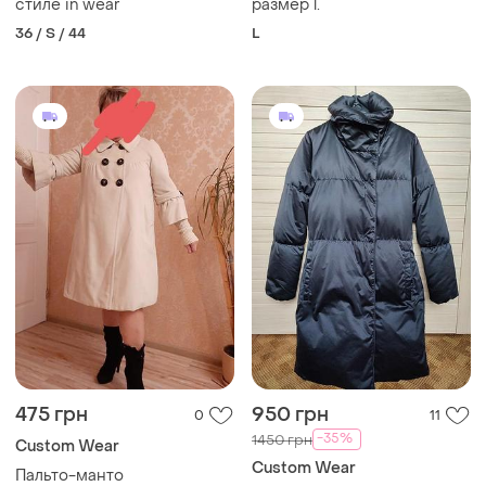
стиле in wear
размер l.
36 / S / 44
L
475 грн
950 грн
0
11
-35%
1450 грн
Сustom Wear
Сustom Wear
Пальто-манто