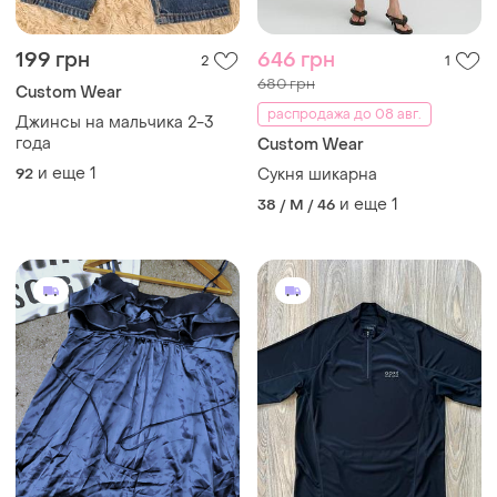
199 грн
646 грн
2
1
680 грн
Сustom Wear
распродажа до 08 авг.
Джинсы на мальчика 2-3
года
Сustom Wear
и еще
1
92
Сукня шикарна
и еще
1
38 / M / 46