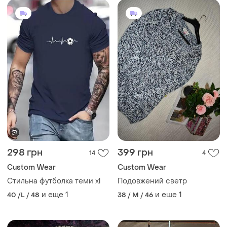
298 грн
399 грн
14
4
Сustom Wear
Сustom Wear
Стильна футболка теми xl
Подовжений светр
и еще
1
и еще
1
40 /L / 48
38 / M / 46