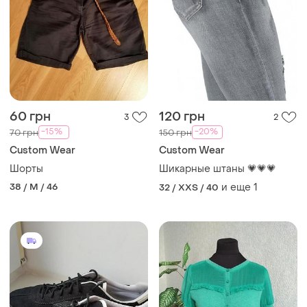
60 грн
120 грн
3
2
-15%
-20%
70 грн
150 грн
Сustom Wear
Сustom Wear
Шорты
Шикарные штаны 💗💗💗
38 / M / 46
и еще
1
32 / XXS / 40