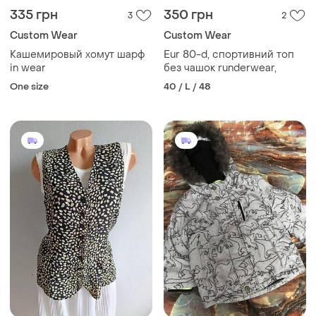
335 грн
350 грн
3
2
Сustom Wear
Сustom Wear
Кашемировый хомут шарф
Eur 80-d, спортивний топ
in wear
без чашок runderwear,
One size
40 / L / 48