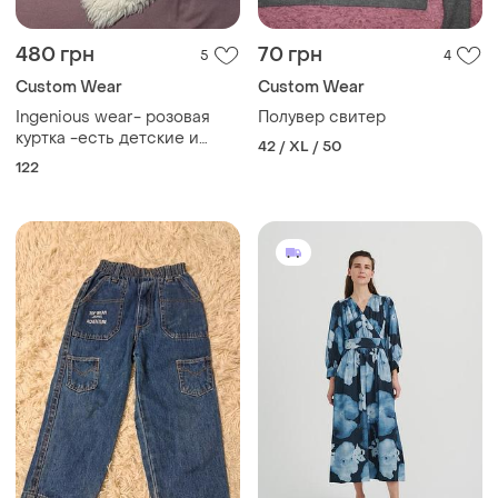
480 грн
70 грн
5
4
Сustom Wear
Сustom Wear
Ingenious wear- розовая
Полувер свитер
куртка -есть детские и
42 / XL / 50
брэндовые вещи
122