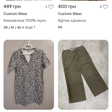
449 грн
400 грн
2
3
Сustom Wear
Сustom Wear
Камизелька 100% rayon.
Куртка «днино»
и еще
1
86
38 / M / 46