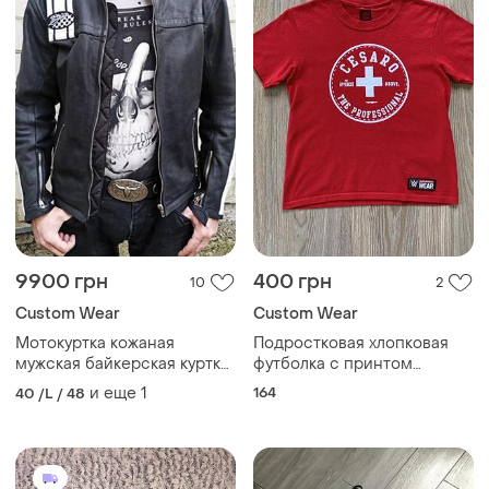
9900 грн
400 грн
10
2
Сustom Wear
Сustom Wear
Мотокуртка кожаная
Подростковая хлопковая
мужская байкерская куртка
футболка с принтом
buse bold'or р.l original с
authentic wear wresling
и еще
1
164
40 /L / 48
лампасами вышивка