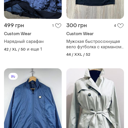
499 грн
300 грн
1
4
Сustom Wear
Сustom Wear
Нарядный сарафан
Мужская быстросохнущая
вело футболка с карманом
и еще
1
42 / XL / 50
gore bike wear
44 / XXL / 52