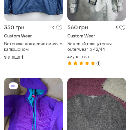
350 грн
560 грн
9
5
Сustom Wear
Сustom Wear
Ветровка дождевик синяя с
Бежевый плащ/тренч
капюшоном
outerwear p 42/44
и еще
1
42 / XL / 50
S
(1)