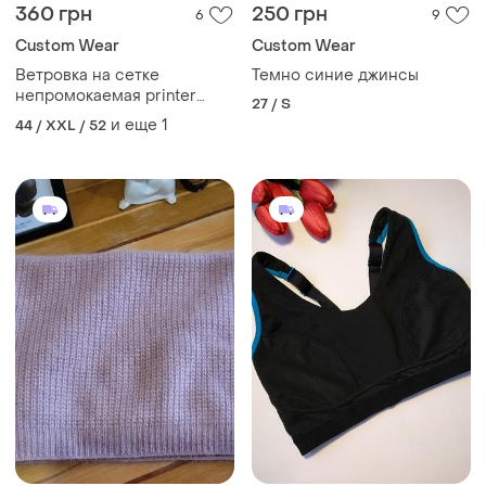
360 грн
250 грн
6
9
Сustom Wear
Сustom Wear
Ветровка на сетке
Темно синие джинсы
непромокаемая printer
27 / S
active wear
и еще
1
44 / XXL / 52