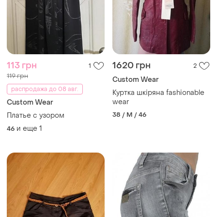
113 грн
1620 грн
1
2
119 грн
Сustom Wear
распродажа до 08 авг.
Куртка шкіряна fashionable
wear
Сustom Wear
38 / M / 46
Платье с узором
и еще
1
46