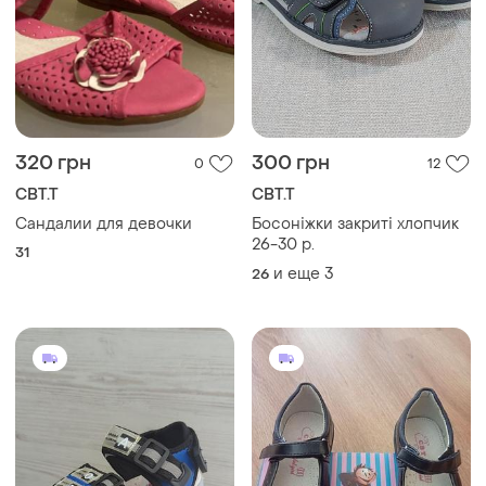
320 грн
300 грн
0
12
СВТ.Т
СВТ.Т
Сандалии для девочки
Босоніжки закриті хлопчик
26-30 р.
31
и еще
3
26