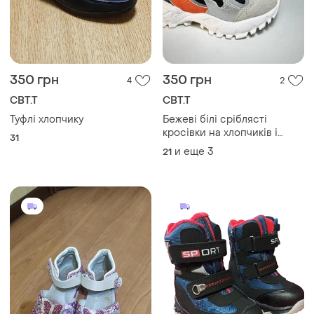
350 грн
350 грн
4
2
СВТ.Т
СВТ.Т
Туфлі хлопчику
Бежеві білі сріблясті
кросівки на хлопчиків і
31
дівчаток
и еще
3
21