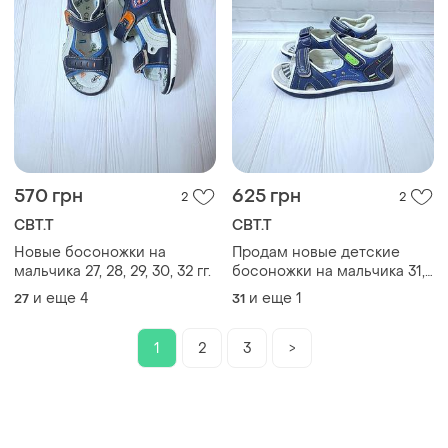
570 грн
625 грн
2
2
СВТ.Т
СВТ.Т
Новые босоножки на
Продам новые детские
мальчика 27, 28, 29, 30, 32 гг.
босоножки на мальчика 31,
32 гг.
и еще
4
и еще
1
27
31
1
2
3
>