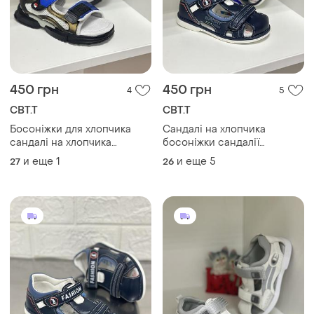
450 грн
450 грн
4
5
СВТ.Т
СВТ.Т
Босоніжки для хлопчика
Сандалі на хлопчика
сандалі на хлопчика
босоніжки сандалії
сандалії для хлопчиків
сандалики шльопанці
и еще
1
и еще
5
27
26
дитяче взуття дитячі
крокси
босоніжки