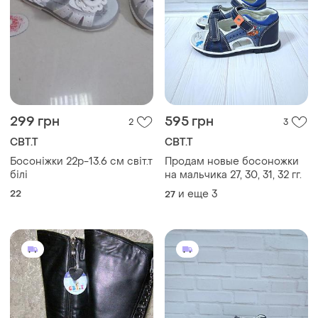
299 грн
595 грн
2
3
СВТ.Т
СВТ.Т
Босоніжки 22р-13.6 см світ.т
Продам новые босоножки
білі
на мальчика 27, 30, 31, 32 гг.
22
и еще
3
27