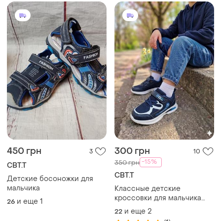
450 грн
300 грн
3
10
-15%
350 грн
СВТ.Т
СВТ.Т
Детские босоножки для
мальчика
Классные детские
кроссовки для мальчика
и еще
1
26
свт.т
и еще
2
22