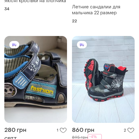
Якісні кросівки на хлопчика
Летние сандалии для
34
мальчика 22 размер
22
280 грн
860 грн
1
2
-4%
895 грн