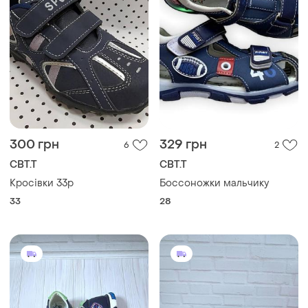
300 грн
329 грн
6
2
СВТ.Т
СВТ.Т
Кросівки 33р
Боссоножки мальчику
33
28