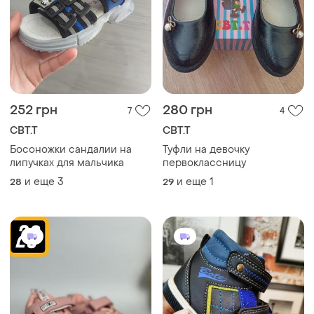
252 грн
280 грн
7
4
СВТ.Т
СВТ.Т
Босоножки сандалии на
Туфли на девочку
липучках для мальчика
первоклассницу
и еще
3
и еще
1
28
29