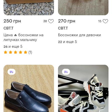
250 грн
270 грн
38
15
СВТ.Т
СВТ.Т
Цена 🔥 босоножки на
Босоножки для девочки
липучках мальчику
и еще
5
22
и еще
5
26
(1)