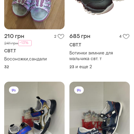
210 грн
685 грн
2
4
-13%
241 грн
СВТ.Т
СВТ.Т
Ботинки зимние для
мальчика свт. т
Босоножки,сандали
и еще
2
32
23