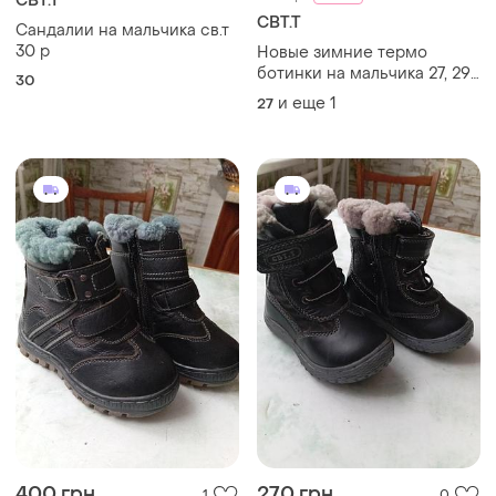
СВТ.Т
СВТ.Т
Сандалии на мальчика св.т
30 р
Новые зимние термо
ботинки на мальчика 27, 29
30
гг. с тормозами
и еще
1
27
400 грн
270 грн
1
0