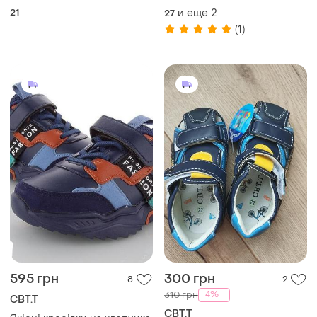
21
и еще
2
27
(1)
595 грн
300 грн
8
2
-4%
310 грн
СВТ.Т
СВТ.Т