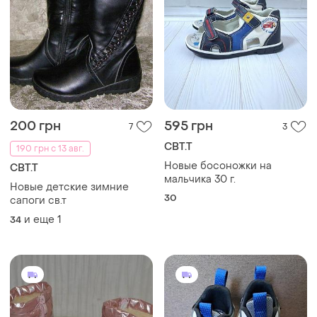
200 грн
595 грн
7
3
СВТ.Т
190 грн с 13 авг.
Новые босоножки на
СВТ.Т
мальчика 30 г.
Новые детские зимние
30
сапоги св.т
и еще
1
34