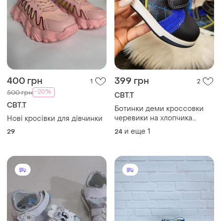
400 грн
399 грн
1
2
-20%
500 грн
СВТ.Т
СВТ.Т
Ботинки деми кроссовки
черевики на хлопчика
Нові кросівки для дівчинки
чоботи демісезонні свт.т
и еще
1
29
24
22, 24