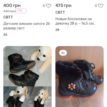
400 грн
475 грн
0
0
-7%
430 грн
СВТ.Т
СВТ.Т
Новые босоножки на
девочку 28 р. - 16,5 см
Детские зимние сапоги 26
маломерки
размер свт.т
28
26