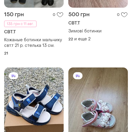
150 грн
500 грн
0
0
СВТ.Т
135 грн с 11 авг.
Зимові ботинки
СВТ.Т
и еще
2
22
Кожаные ботинки мальчику
свт.т 21 р. стелька 13 см.
21