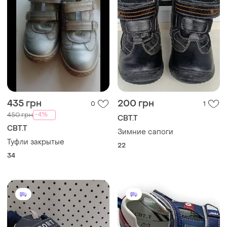
435 грн
200 грн
0
1
-4%
450 грн
СВТ.Т
СВТ.Т
Зимние сапоги
Туфли закрытые
22
34