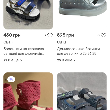
450 грн
595 грн
2
0
СВТ.Т
СВТ.Т
Босоніжки на хлопчика
Демисезонные ботинки
сандалі для хлопчиків
для девочки р.25,26,28.
сандалії дитячі сандалики
и еще
3
и еще
2
27
25