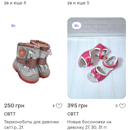
сандалии для мальчика.
и еще
4
и еще
5
26
26
сандалии на мальчика.
250 грн
395 грн
4
5
СВТ.Т
СВТ.Т
Термочоботы для девочки
Новые босоножки на
свт.т.р.,.21.
девочку 27, 30, 31 гг.