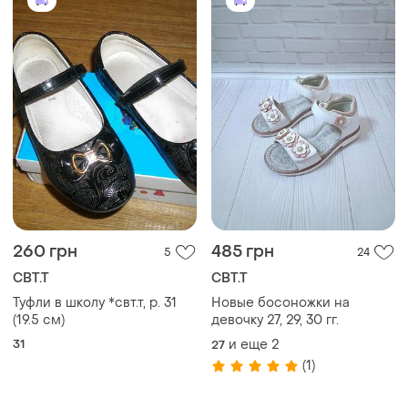
260 грн
485 грн
5
24
СВТ.Т
СВТ.Т
Туфли в школу *свт.т, р. 31
Новые босоножки на
(19.5 см)
девочку 27, 29, 30 гг.
31
и еще
2
27
(1)