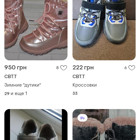
950 грн
222 грн
8
6
СВТ.Т
СВТ.Т
Зимние "дутики"
Кроссовки
и еще
1
33
29