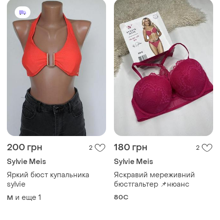
200 грн
180 грн
2
2
Sylvie Meis
Sylvie Meis
Яркий бюст купальника
Яскравий мереживний
sylvie
бюстгальтер 📌нюанс
и еще
1
80C
M