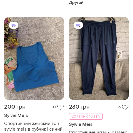
Другой
200 грн
230 грн
0
3
Sylvie Meis
207 грн с 13 авг.
Спортивный женский топ
Sylvie Meis
sylvie meis в рубчик l синий
Спортивные штаны размер