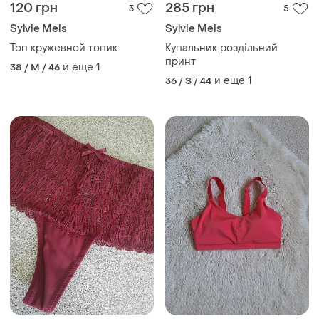
120 грн
285 грн
3
5
Sylvie Meis
Sylvie Meis
Топ кружевной топик
Купальник роздільний
принт
и еще
1
38 / M / 46
и еще
1
36 / S / 44