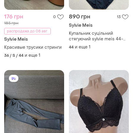
176 грн
890 грн
0
13
185 грн
Sylvie Meis
распродажа до 08 авг.
Купальник суцільний
стягуючий sylvie meis 44-
Sylvie Meis
46р
и еще
1
Красивые трусики стринги
44
и еще
1
36 / S / 44