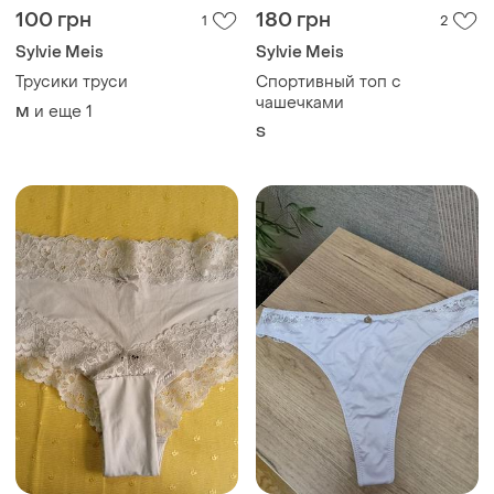
100 грн
180 грн
1
2
Sylvie Meis
Sylvie Meis
Трусики труси
Спортивный топ с
чашечками
и еще
1
M
S