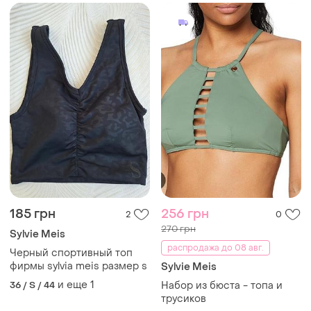
185 грн
256 грн
2
0
270 грн
Sylvie Meis
распродажа до 08 авг.
Черный спортивный топ
фирмы sylvia meis размер s
Sylvie Meis
и еще
1
36 / S / 44
Набор из бюста - топа и
трусиков