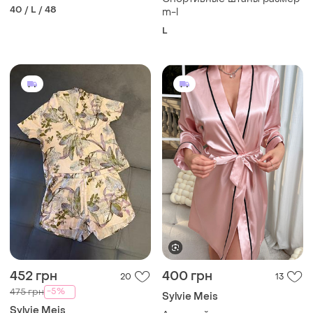
40 / L / 48
m-l
L
452 грн
400 грн
20
13
-5%
475 грн
Sylvie Meis
Sylvie Meis