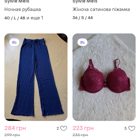
Sylvie Meis
Sylvie Meis
Ночная рубашка
Жіноча сатинова піжамка
и еще
1
36 / S / 44
40 / L / 48
284 грн
223 грн
2
5
299 грн
235 грн