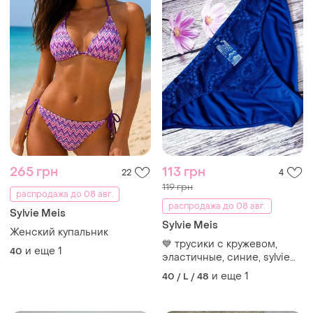
265 грн
113 грн
22
4
119 грн
распродажа до 08 авг.
распродажа до 08 авг.
Sylvie Meis
Sylvie Meis
Женский купальник
💙 трусики с кружевом,
и еще
1
40
эластичные, синие, sylvie
meis, женские, фирменные,
и еще
1
40 / L / 48
сексуальные, слипы