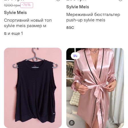
-76%
1200 грн
Sylvie Meis
Sylvie Meis
Мереживний бюстгальтер
push-up sylvie meis
Спортивний новый топ
sylvie meis размер м
85C
и еще
1
S