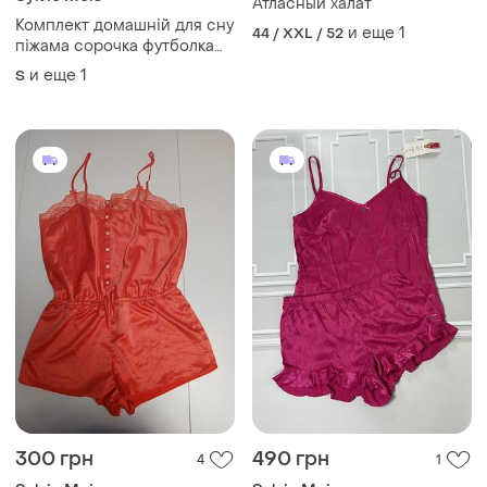
Атласный халат
Комплект домашній для сну
и еще
1
44 / XXL / 52
піжама сорочка футболка
шорти
и еще
1
S
300 грн
490 грн
4
1