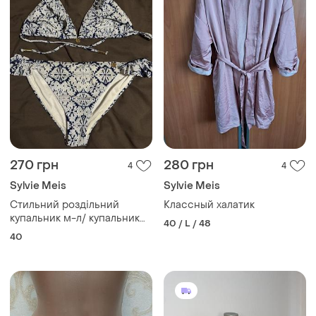
270 грн
280 грн
4
4
Sylvie Meis
Sylvie Meis
Стильний роздільний
Классный халатик
купальник м-л/ купальник
40 / L / 48
для засмаги
40