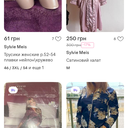
61 грн
250 грн
7
6
-17%
300 грн
Sylvie Meis
Sylvie Meis
Трусики женские р.52-54
плавки нейлон\кружево
Сатиновий халат
и еще
1
46 / 3XL / 54
M