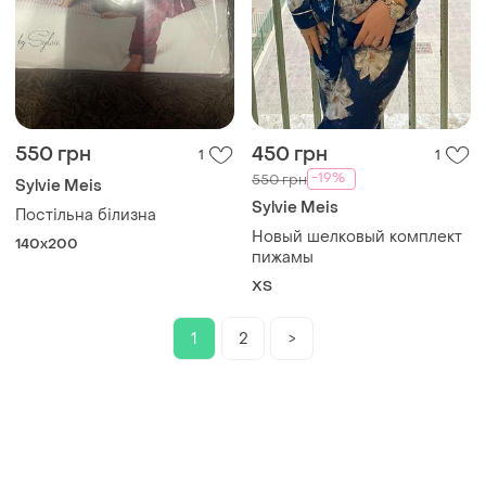
550 грн
450 грн
1
1
-19%
550 грн
Sylvie Meis
Sylvie Meis
Постільна білизна
Новый шелковый комплект
140х200
пижамы
ХS
1
2
>