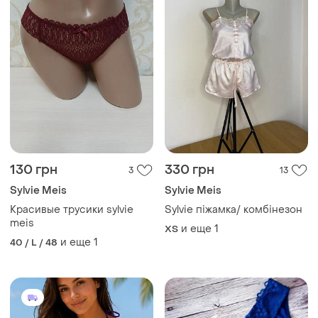
130 грн
330 грн
3
13
Sylvie Meis
Sylvie Meis
Красивые трусики sylvie
Sylvie піжамка/ комбінезон
meis
и еще
1
ХS
и еще
1
40 / L / 48