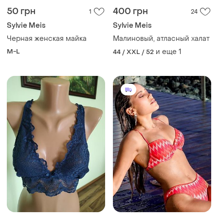
50 грн
400 грн
1
24
Sylvie Meis
Sylvie Meis
Черная женская майка
Малиновый, атласный халат
M-L
и еще
1
44 / XXL / 52