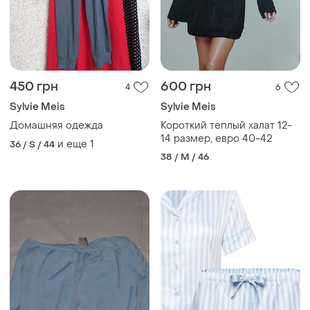
450 грн
600 грн
4
6
Sylvie Meis
Sylvie Meis
Домашняя одежда
Короткий теплый халат 12-
14 размер, евро 40-42
и еще
1
36 / S / 44
38 / M / 46