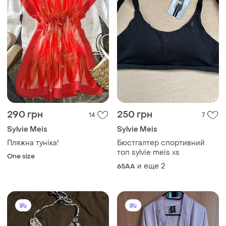
290 грн
250 грн
14
7
Sylvie Meis
Sylvie Meis
Пляжна туніка!
Бюстгалтер спортивний
топ sylvie meis xs
One size
и еще
2
65AA