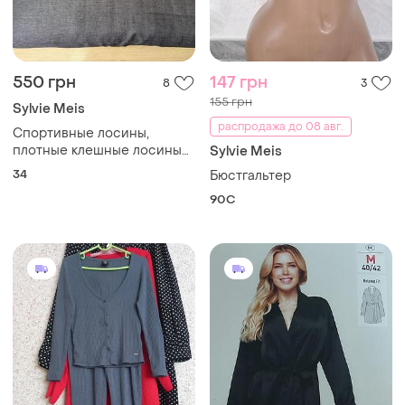
550 грн
147 грн
8
3
155 грн
Sylvie Meis
распродажа до 08 авг.
Спортивные лосины,
плотные клешные лосины
Sylvie Meis
sylvie meis
34
Бюстгальтер
90C