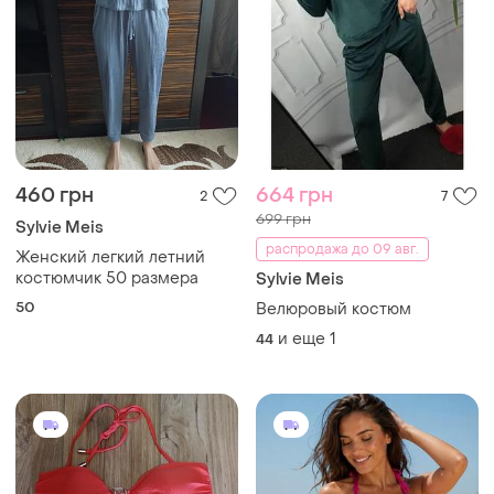
460 грн
664 грн
2
7
699 грн
Sylvie Meis
распродажа до 09 авг.
Женский легкий летний
костюмчик 50 размера
Sylvie Meis
50
Велюровый костюм
и еще
1
44