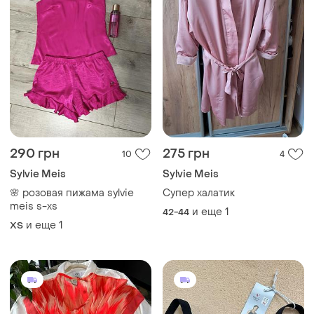
290 грн
275 грн
10
4
Sylvie Meis
Sylvie Meis
🌸 розовая пижама sylvie
Супер халатик
meis s-xs
и еще
1
42-44
и еще
1
ХS