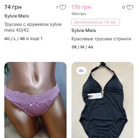
74 грн
176 грн
1
0
185 грн
Sylvie Meis
распродажа до 08 авг.
Трусики с кружевом sylvie
meis 40/42
Sylvie Meis
и еще
1
40 / L / 48
Красивые трусики стринги
38 / M / 46