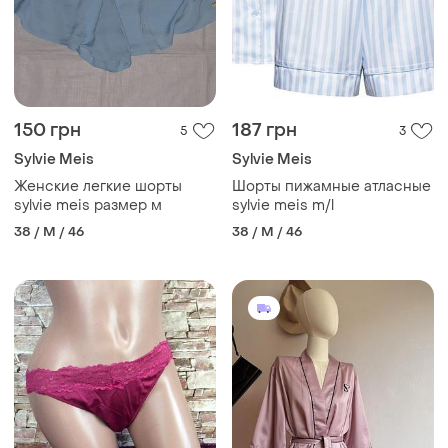
150 грн
187 грн
5
3
Sylvie Meis
Sylvie Meis
Женские легкие шорты
Шорты пижамные атласные
sylvie meis размер м
sylvie meis m/l
38 / M / 46
38 / M / 46