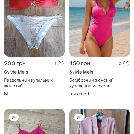
200 грн
450 грн
1
0
Sylvie Meis
Sylvie Meis
Раздельный купальник
Бомбезный женский
женский
купальник 🔥 очень
красивый,брала себе, но
M
и еще
1
S
нажаль маленький 🥺