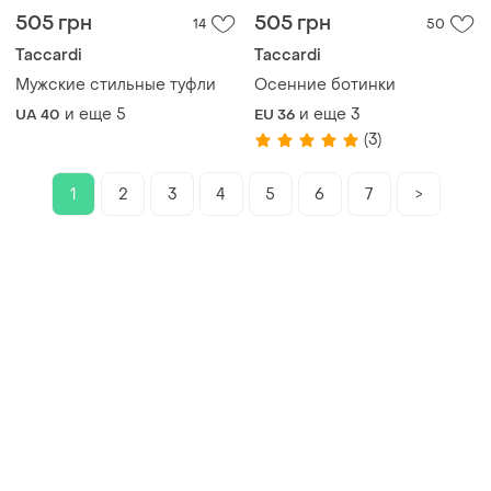
505 грн
505 грн
14
50
Taccardi
Taccardi
Мужские стильные туфли
Осенние ботинки
и еще
5
и еще
3
UA 40
EU 36
(3)
1
2
3
4
5
6
7
>