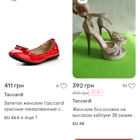
411 грн
392 грн
6
10
-20%
490 грн
Taccardi
Taccardi
Балетки женские t.taccardi
красные лакированные с
Женские босоножки на
бантом 37 (23 см)
высоком каблуке 38 размер
и еще
1
EU 36.5
от бренда t. taccardi
EU 38