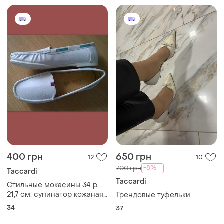
400 грн
650 грн
12
10
-8%
700 грн
Taccardi
Taccardi
Стильные мокасины 34 р.
21,7 см. супинатор кожаная
Трендовые туфельки
стелька
34
37