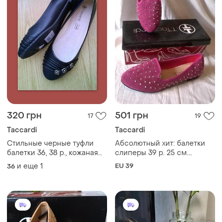
320 грн
501 грн
17
19
Taccardi
Taccardi
Стильные черные туфли
Абсолютный хит: балетки
балетки 36, 38 р., кожаная
слиперы 39 р. 25 см.
стелька, элегантная
кожаная стелька
и еще
1
EU 39
36
классика