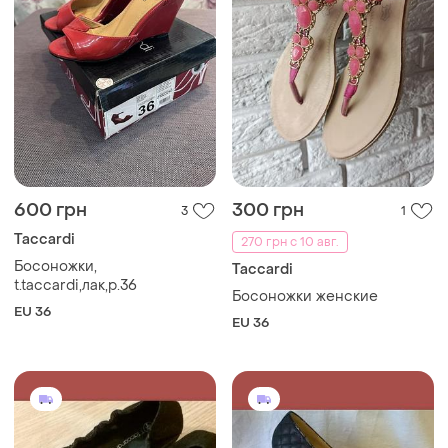
600 грн
300 грн
3
1
Taccardi
270 грн с 10 авг.
Босоножки,
Taccardi
t.taccardi,лак,р.36
Босоножки женские
EU 36
EU 36