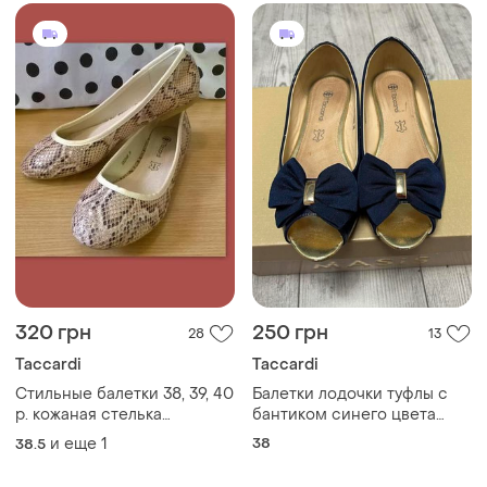
320 грн
250 грн
28
13
Taccardi
Taccardi
Стильные балетки 38, 39, 40
Балетки лодочки туфлы с
р. кожаная стелька
бантиком синего цвета
змеиный принт, маломерят
размер 38
и еще
1
38
38.5