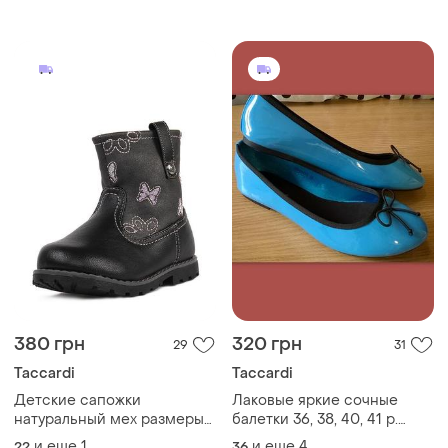
380 грн
320 грн
29
31
Taccardi
Taccardi
Детские сапожки
Лаковые яркие сочные
натуральный мех размеры
балетки 36, 38, 40, 41 р.
20, 21, 22, 24, 25 t.taccardi
маломерят
и еще
1
и еще
4
22
36