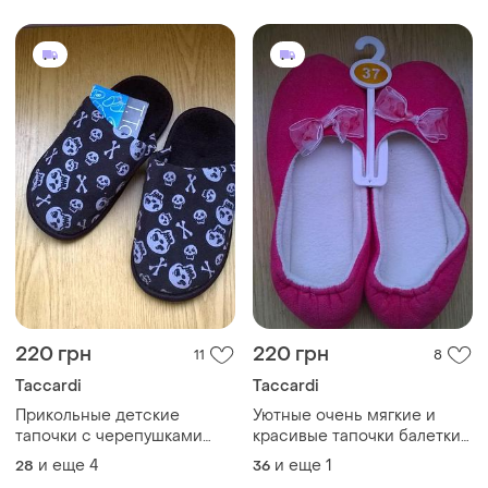
220 грн
220 грн
11
8
Taccardi
Taccardi
Прикольные детские
Уютные очень мягкие и
тапочки с черепушками
красивые тапочки балетки
t.taccardi
37 р.
и еще
4
и еще
1
28
36