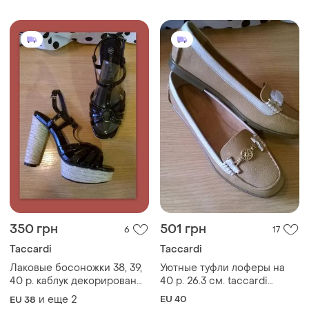
350 грн
501 грн
6
17
Taccardi
Taccardi
Лаковые босоножки 38, 39,
Уютные туфли лоферы на
40 р. каблук декорирован
40 р. 26.3 см. taccardi
жгутом
комфорт
и еще
2
EU 40
EU 38