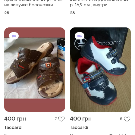
на липучке босоножки
р. 16,9 см., внутри
натуральная кожа,
28
28
элегантная классика
400 грн
400 грн
7
5
Taccardi
Taccardi