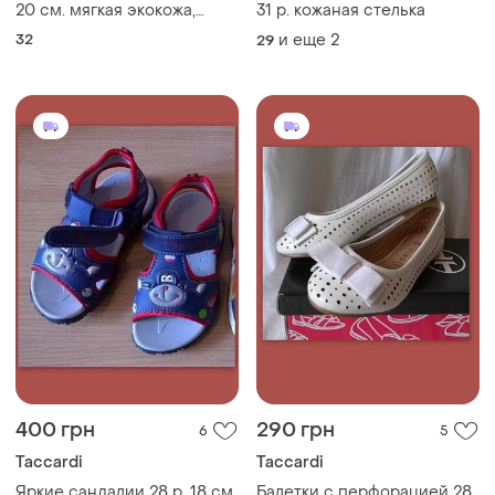
20 см. мягкая экокожа,
31 р. кожаная стелька
t.taccardi
32
и еще
2
29
400 грн
290 грн
6
5
Taccardi
Taccardi
Яркие сандалии 28 р. 18 см
Балетки с перфорацией 28