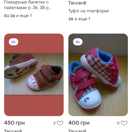
Гламурные балетки с
Taccardi
пайетками р. 36, 38 р.
Туфлі на платформі
складываются в чехол,
и еще
1
EU 36
комфорт
и еще
1
38
450 грн
400 грн
2
0
Taccardi
Taccardi