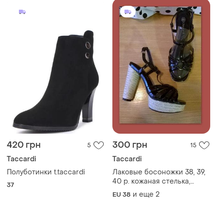
420 грн
300 грн
5
15
Taccardi
Taccardi
Полуботинки t.taccardi
Лаковые босоножки 38, 39,
40 р. кожаная стелька,
37
каблук декорирован жгутом
и еще
2
EU 38