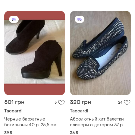
501 грн
320 грн
3
24
Taccardi
Taccardi
Черные бархатные
Абсолютный хит балетки
ботильоны 40 р. 25,5 см.
слиперы с декором 37 р.
внутри натуральная кожа
23,3 смкожаная стелька
39.5
36.5