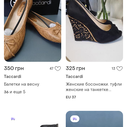
350 грн
325 грн
47
13
Taccardi
Taccardi
Балетки на весну
Женские босоножки. туфли
женские на танкетке.
и еще
5
36
босоножки. туфли.
EU 37