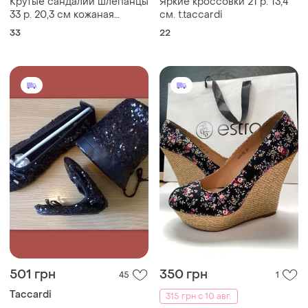
Крутые сандалии шлепанцы
Яркие кроссовки 21 р. 13,4
33 р. 20,3 см кожаная
см. t.taccardi
стелька
33
22
501 грн
350 грн
45
1
Taccardi
315 грн с 10 авг.