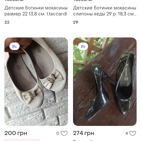
Детские ботинки мокасины
Детские ботинки мокасины
размер 22 13,8 см. t.taccardi
слипоны кеды 29 р. 18,3 см,
красивые и удобные
22
29
t.taccardi
200 грн
274 грн
0
4