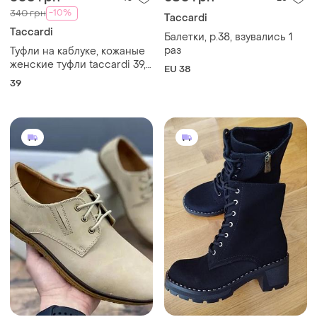
-10%
340 грн
Taccardi
Taccardi
Балетки, p.38, взувались 1
раз
Туфли на каблуке, кожаные
женские туфли taccardi 39,
EU 38
туфли-лодочки, туфли на
39
шпильке, туфлы на шпильке