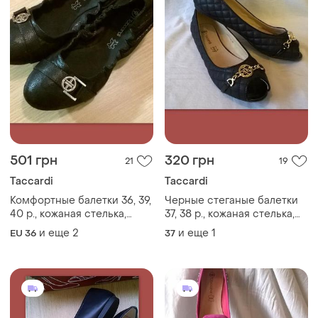
501 грн
320 грн
21
19
Taccardi
Taccardi
Комфортные балетки 36, 39,
Черные стеганые балетки
40 р., кожаная стелька,
37, 38 р., кожаная стелька,
маломерят
элегантная классика
и еще
2
и еще
1
EU 36
37