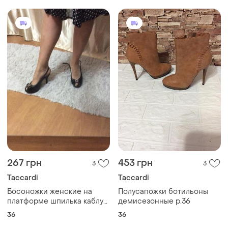
267 грн
453 грн
3
3
Taccardi
Taccardi
Босоножки женские на
Полусапожки ботильоны
платформе шпилька каблук
демисезонные р.36
10см р.36
36
36