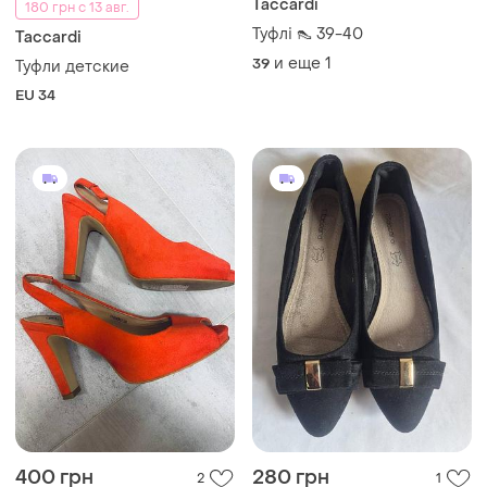
Taccardi
180 грн с 13 авг.
Туфлі 👠 39-40
Taccardi
и еще
1
39
Туфли детские
EU 34
400 грн
280 грн
2
1