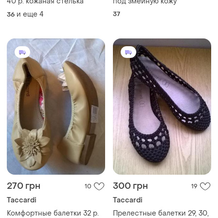
40 р. кожаная стелька
под змеиную кожу
и еще
4
37
36
270 грн
300 грн
10
19
Taccardi
Taccardi
Комфортные балетки 32 р.
Прелестные балетки 29, 30,