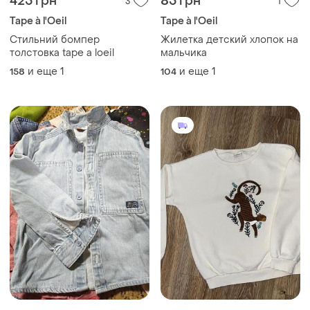
425 грн
85 грн
3
1
Tape à l'Oeil
Tape à l'Oeil
Стильний бомпер
Жилетка детский хлопок на
толстовка tape a loeil
мальчика
и еще
1
и еще
1
158
104