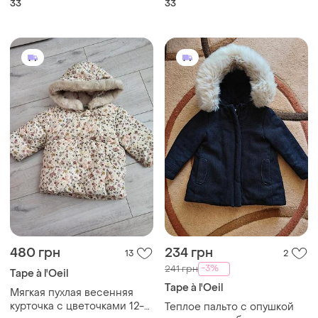
33
33
натуральна шкіра,
комбинированные, вставка
коричневі!
натуральная кожа,
коричневые!
480 грн
234 грн
13
2
-3%
241 грн
Tape à l'Oeil
Tape à l'Oeil
Мягкая пухлая весенняя
курточка с цветочками 12-
Теплое пальто с опушкой