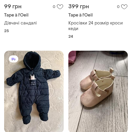
99 грн
399 грн
0
0
Tape à l'Oeil
Tape à l'Oeil
Дівчачі сандалі
Кросівки 24 розмір кроси
кеди
25
24