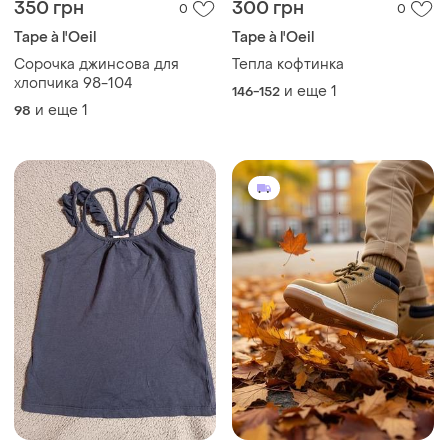
350 грн
300 грн
0
0
Tape à l'Oeil
Tape à l'Oeil
Сорочка джинсова для
Тепла кофтинка
хлопчика 98-104
и еще
1
146-152
и еще
1
98