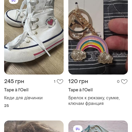
245 грн
120 грн
1
0
Tape à l'Oeil
Tape à l'Oeil
Кеди для дівчинки
Брелок к рюкзаку, сумке,
ключам франция
25