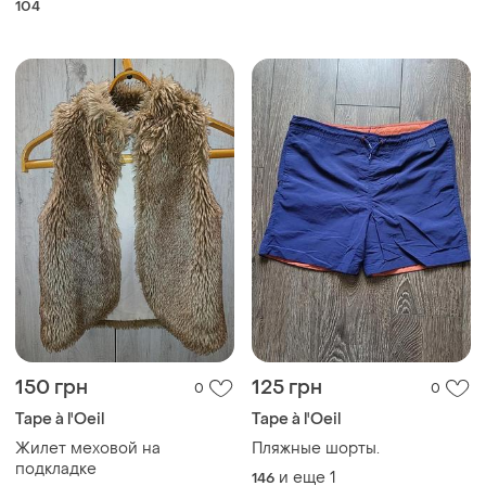
104
150 грн
125 грн
0
0
Tape à l'Oeil
Tape à l'Oeil
Жилет меховой на
Пляжные шорты.
подкладке
и еще
1
146