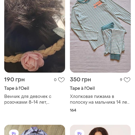
190 грн
350 грн
0
9
Tape à l'Oeil
Tape à l'Oeil
Венчик для девочек с
Хлопковая пижама в
розочками 8-14 лет,
полоску на мальчика 14 лет
франция, новый
(рост 164)
164