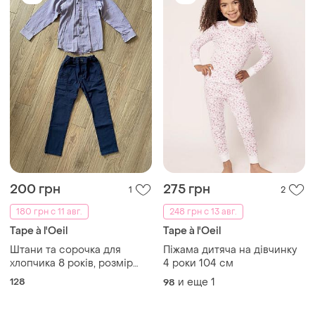
200 грн
275 грн
1
2
180 грн с 11 авг.
248 грн с 13 авг.
Tape à l'Oeil
Tape à l'Oeil
Штани та сорочка для
Піжама дитяча на дівчинку
хлопчика 8 років, розмір
4 роки 104 см
128. ціна вказана за 2 речі.
128
и еще
1
98