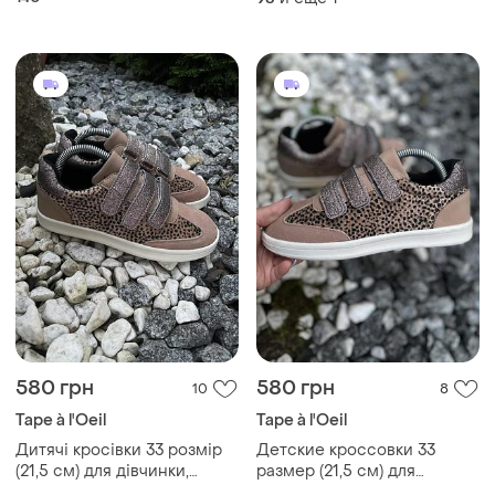
580 грн
580 грн
10
8
Tape à l'Oeil
Tape à l'Oeil
Дитячі кросівки 33 розмір
Детские кроссовки 33
(21,5 см) для дівчинки,
размер (21,5 см) для
комбіновані, вставка
девочки,