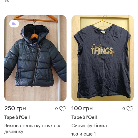
98
250 грн
100 грн
0
0
Tape à l'Oeil
Tape à l'Oeil
Зимова тепла курточка на
Синяя футболка
дівчинку
и еще
1
158