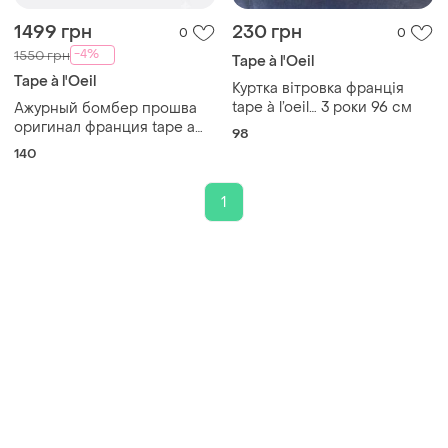
1499 грн
230 грн
0
0
-4%
1550 грн
Tape à l'Oeil
Tape à l'Oeil
Куртка вітровка франція
tape à l’oeil… 3 роки 96 см
Ажурный бомбер прошва
оригинал франция tape a
98
l’oeil.
140
1