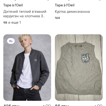
Tape à l'Oeil
Tape à l'Oeil
Дитячий теплий вʼязаний
Куртка демисезонна
кардиган на хлопчика 3
164
років
и еще
1
98