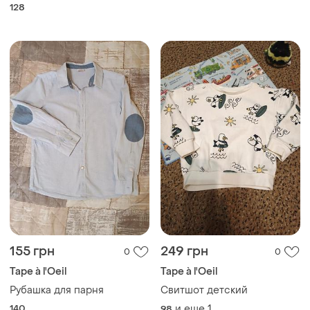
128
155 грн
249 грн
0
0
Tape à l'Oeil
Tape à l'Oeil
Рубашка для парня
Свитшот детский
140
и еще
1
98