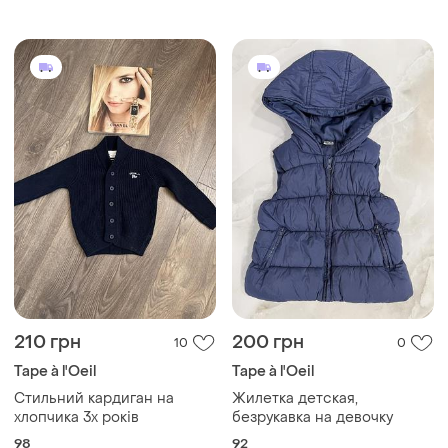
210 грн
200 грн
10
0
Tape à l'Oeil
Tape à l'Oeil
Стильний кардиган на
Жилетка детская,
хлопчика 3х років
безрукавка на девочку
98
92