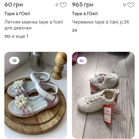
60 грн
965 грн
0
0
Tape à l'Oeil
Tape à l'Oeil
Летняя маечка tape a l'oeil
Черевики tape à l’œil, р.24
для девочки
24
и еще
1
110