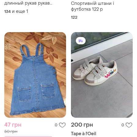
длинный рукав рукав
Спортивній штани і
рукавчик девочка девочка
футботка 122 р
и еще
1
134
122
47 грн
200 грн
0
0
50 грн
Tape à l'Oeil