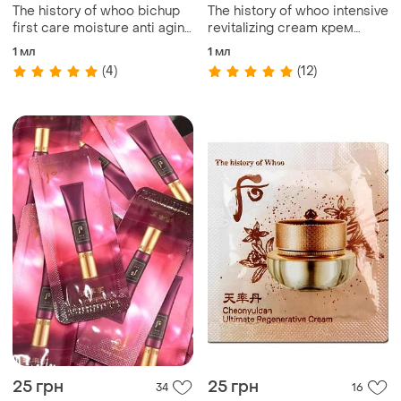
The history of whoo bichup
The history of whoo intensive
first care moisture anti aging
revitalizing cream крем
essence 1мл люкс
интенсивный для лица jinyul
1 мл
1 мл
антивозрастная сыворотка
(4)
(12)
25 грн
25 грн
34
16