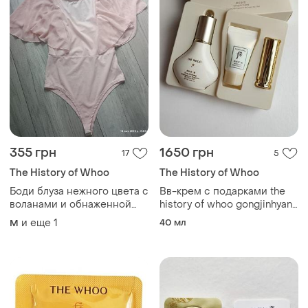
355 грн
1650 грн
17
5
The History of Whoo
The History of Whoo
Боди блуза нежного цвета с
Вв-крем с подарками the
воланами и обнаженной
history of whoo gongjinhyang
спинкой р.м/л
seol radiant white bb sun
и еще
1
40 мл
M
spf50+/pa+++