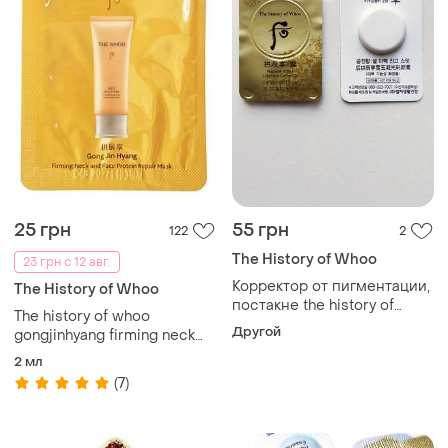
25 грн
55 грн
122
2
The History of Whoo
23 грн с 12 авг.
Корректор от пигментации,
The History of Whoo
постакне the history of
The history of whoo
whoo radiant white
Другой
gongjinhyang firming neck
ultimemate corrector
and face protein repair mask
2 мл
2мл ночная маска
(7)