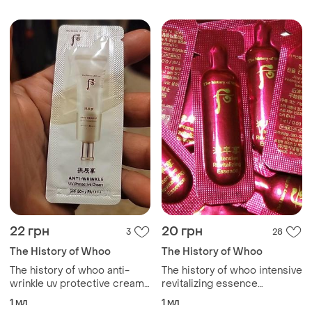
22 грн
20 грн
3
28
The History of Whoo
The History of Whoo
The history of whoo anti-
The history of whoo intensive
wrinkle uv protective cream
revitalizing essence
солнцезащитный крем от
активная антиэдж зссенция
1 мл
1 мл
морщин
jinyul