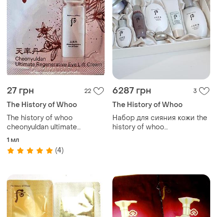
27 грн
6287 грн
22
3
The History of Whoo
The History of Whoo
The history of whoo
Набор для сияния кожи the
cheonyuldan ultimate
history of whoo
regenerative eye lift cream
gongjinhyang:seol radiant
1 мл
крем для век
white 3pcs special set
(4)