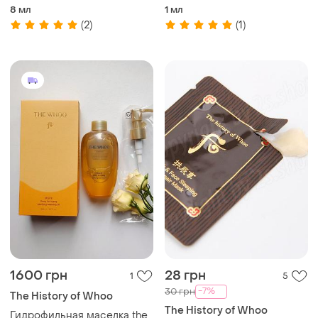
шампунь на основе
brightening peeling gel
8 мл
1 мл
восточных трав
пилинг гель
(2)
(1)
1600 грн
28 грн
1
5
-7%
30 грн
The History of Whoo
The History of Whoo
Гидрофильная маселка the