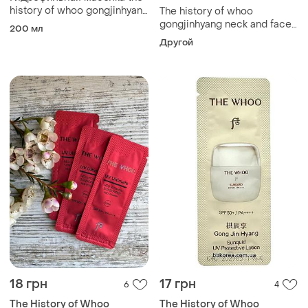
history of whoo gongjinhyang
The history of whoo
cleansing oil 200ml
gongjinhyang neck and face
200 мл
sleeping repair mask нічна
Другой
маска для обличчя та шиї
18 грн
17 грн
6
4
The History of Whoo
The History of Whoo