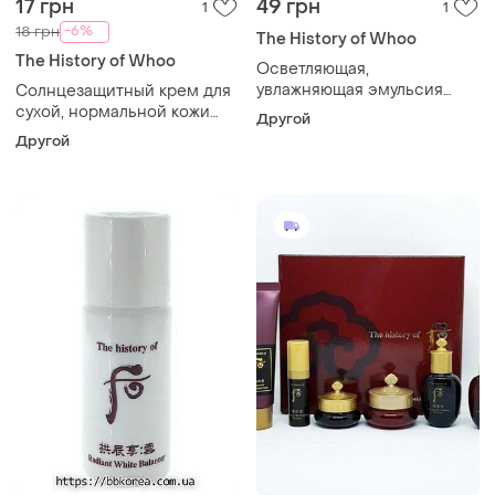
17 грн
49 грн
1
1
-6%
18 грн
The History of Whoo
The History of Whoo
Осветляющая,
увлажняющая эмульсия
Солнцезащитный крем для
пробник the history of whoo
сухой, нормальной кожи
Другой
radiant white emulsion
пробник the history of whoo
Другой
essential uv protective
cream