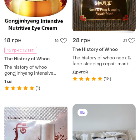
18 грн
28 грн
16
31
The History of Whoo
16 грн с 12 авг.
The history of whoo neck &
The History of Whoo
face sleeping repair mask
The history of whoo
2.5ml ночная
Другой
gongjinhyang intensive
омолаживающая маска
(15)
nutritive eye cream крем
1 мл
для век
(1)