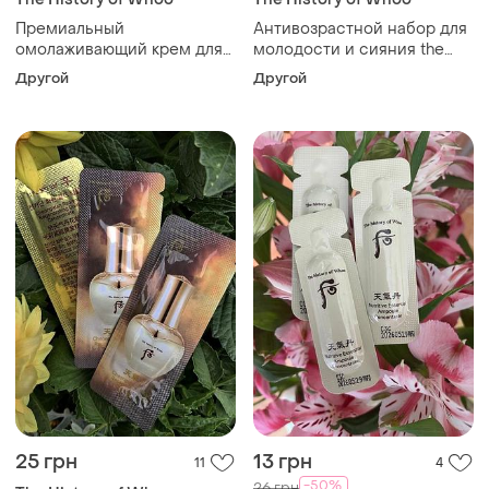
Премиальный
Антивозрастной набор для
омолаживающий крем для
молодости и сияния the
лица пробник the history of
history of whoo cheonyuldan
Другой
Другой
whoo hwanyu imperial youth
ultimate regenerative 4pcs
master cream
set
25 грн
13 грн
11
4
-50%
26 грн