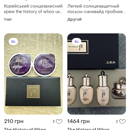
Корейський сонцезахисний
Легкий солнцезащитный
крем the history of whoo uv
лосьон-санквайд пробник
ultimate red vitamin
the history of whoo sunquid
1 мл
Другой
sunscreen 1мл
uv protective lotion spf50+
pa++++
210 грн
1464 грн
3
2
The History of Whoo
The History of Whoo