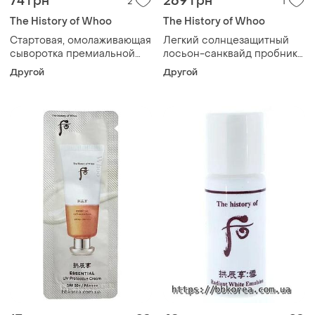
74 грн
269 грн
2
1
The History of Whoo
The History of Whoo
Стартовая, омолаживающая
Легкий солнцезащитный
сыворотка премиальной
лосьон-санквайд пробник
линейки пробник the history
the history of whoo sunquid
Другой
Другой
of whoo hwanyu imperial
spf50+ pa++++
youth first