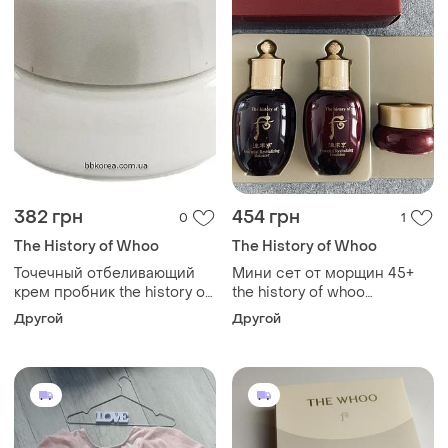
382 грн
454 грн
0
1
The History of Whoo
The History of Whoo
Точечный отбеливающий
Мини сет от морщин 45+
крем пробник the history of
the history of whoo
whoo radiant white ultimate
jinyulhyang 3pcs set
Другой
Другой
corrector