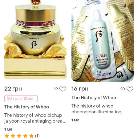
22 грн
16 грн
19
20
The History of Whoo
20 грн с 12 авг.
The history of whoo
The History of Whoo
cheongidan illuminating
The history of whoo bichup
refining essence люкс
1 мл
ja yoon royal antiaging cream
эссенция
омолаживающий крем
1 мл
(1)