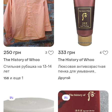
250 грн
333 грн
3
4
The History of Whoo
The History of Whoo
Стильная рубашка на 13-14
Люксовая антивозрастная
лет
пенка для умывания
пробник the history of whoo
и еще
1
Другой
158
jinyul essential foam
cleanser