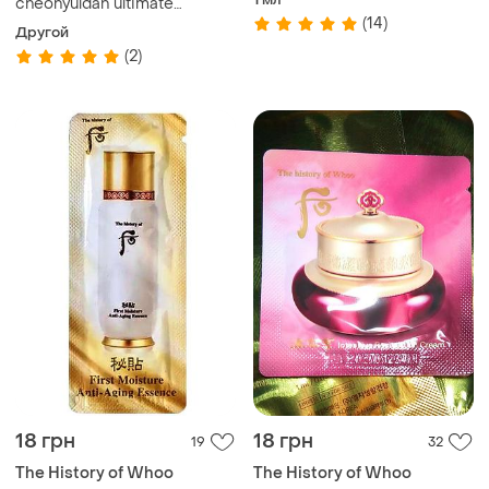
cheonyuldan ultimate
для век jinyul
(14)
regenerating overnight mask
Другой
4 мл ночная маска люкс
(2)
18 грн
18 грн
19
32
The History of Whoo
The History of Whoo