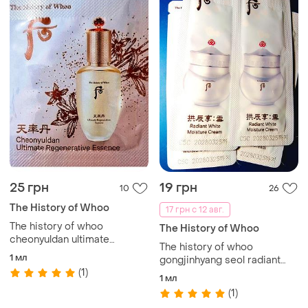
25 грн
19 грн
10
26
The History of Whoo
17 грн с 12 авг.
The history of whoo
The History of Whoo
cheonyuldan ultimate
The history of whoo
regenerative essence
1 мл
gongjinhyang seol radiant
лифтинг эссенция 1мл
(1)
white moisture cream
1 мл
отбеливающий крем для
(1)
лица