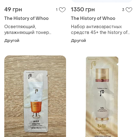
49 грн
1350 грн
1
3
The History of Whoo
The History of Whoo
Осветляющий,
Набор антивозрастных
увлажняющий тонер
средств 45+ the history of
пробник the history of whoo
whoo jinyulhyang special gift
Другой
Другой
radiant white balanser
set 6