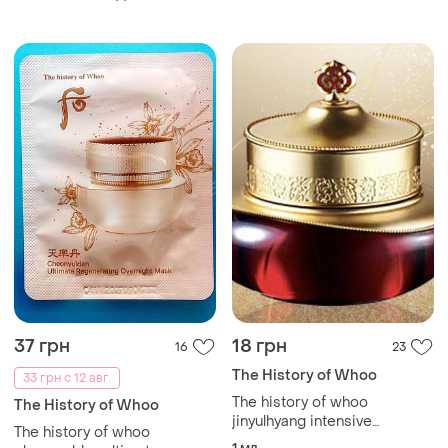
37 грн
18 грн
16
23
The History of Whoo
33 грн с 12 авг.
The history of whoo
The History of Whoo
jinyulhyang intensive
The history of whoo
revitalizing eye cream крем
1 мл