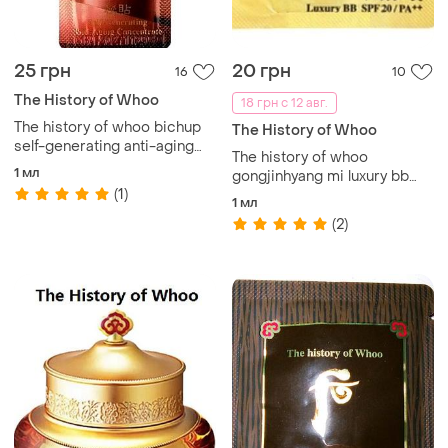
25 грн
20 грн
16
10
The History of Whoo
18 грн с 12 авг.
The history of whoo bichup
The History of Whoo
self-generating anti-aging
The history of whoo
concentrate сыворотка
1 мл
gongjinhyang mi luxury bb
(1)
cream люкс бб крем с spf
1 мл
20
(2)