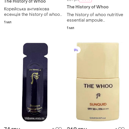
The History of Whoo
The History of Whoo
Корейська антивікова
есенція the history of whoo
The history of whoo nutritive
cheongidan radiant
essential ampoule
1 мл
regenerating gold
concentrate пробник 1мл
1 мл
concentrate пробник