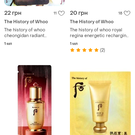
22 грн
20 грн
11
18
The History of Whoo
The History of Whoo
The history of whoo
The history of whoo royal
cheongidan radiant
regina energetic recharging
regenerating gold
cream энергетический
1 мл
1 мл
concentrate 1мл
крем пион
(2)
омолаживающая сыворотка