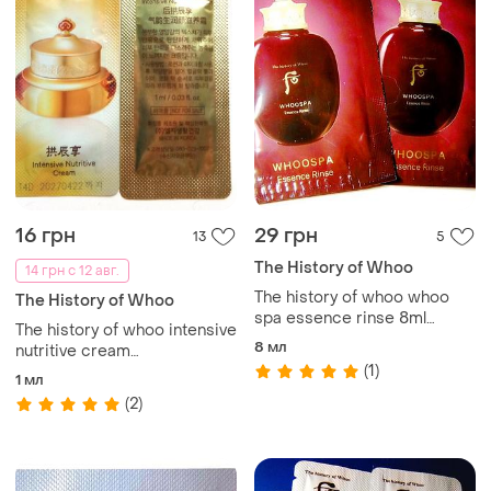
16 грн
29 грн
13
5
The History of Whoo
14 грн с 12 авг.
The history of whoo whoo
The History of Whoo
spa essence rinse 8ml
The history of whoo intensive
восстанавливающий
8 мл
nutritive cream
кондиционер для волос
(1)
интенсивный питательный
1 мл
крем для лица
(2)