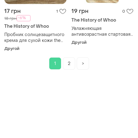
17 грн
19 грн
1
0
-6%
18 грн
The History of Whoo
The History of Whoo
Увлажняющая
антивозрастная стартовая
Пробник солнцезащитного
эссенция для лица
крема для сухой кожи the
Другой
пробник the history of whoo
history of whoo essential uv
Другой
first moisture anti-aging
protective cream spf50+
pa++++
1
2
>