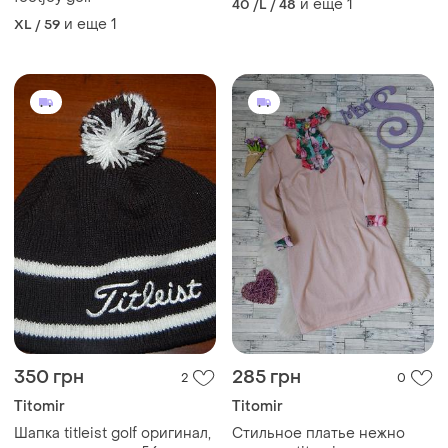
и еще
1
40 /L / 48
и еще
1
XL / 59
350 грн
285 грн
2
0
Titomir
Titomir
Шапка titleist golf оригинал,
Стильное платье нежно