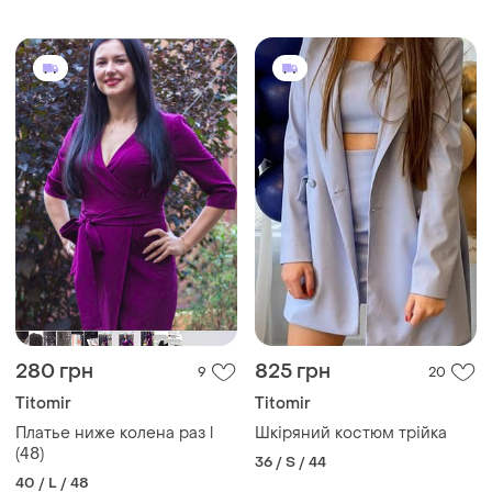
280 грн
825 грн
9
20
Titomir
Titomir
Платье ниже колена раз l
Шкіряний костюм трійка
(48)
36 / S / 44
40 / L / 48