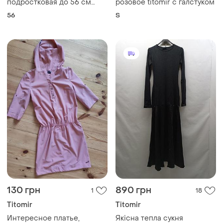
подростковая до 56 см
розовое titomir с галстуком
англия
56
S
130 грн
890 грн
1
18
Titomir
Titomir
Интересное платье,
Якісна тепла сукня