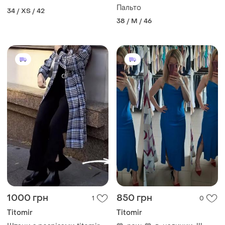
Пальто
34 / XS / 42
38 / M / 46
1000 грн
850 грн
1
0
Titomir
Titomir