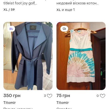
titleist foot joy golf,
нюдовий віскоза котон
оригинал,.на окр. до 59 см.
нарядний літній піжамний
XL / 59
и еще
1
XL
стиль жакет оверсайз
350 грн
75 грн
3
0
Titomir
Titomir