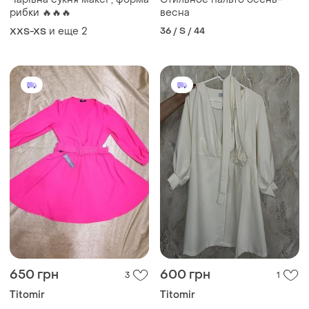
рибки 🔥🔥🔥
весна
и еще
2
36 / S / 44
XXS-XS
650 грн
600 грн
3
1
Titomir
Titomir