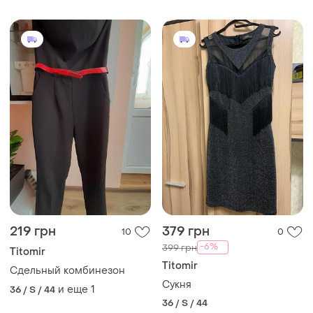
219 грн
379 грн
10
0
-6%
399 грн
Titomir
Titomir
Сдельный комбинезон
Сукня
и еще
1
36 / S / 44
36 / S / 44