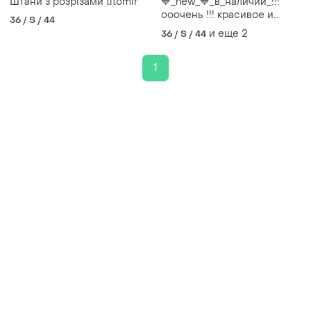
Штани з розрізами titomir
💙_new_💙_в_наличии_!!!
ооочень !!! красивое и
36 / S / 44
нежное платье!!!💙
и еще
2
36 / S / 44
1