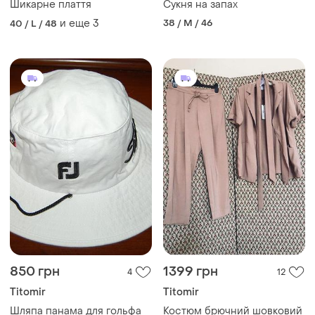
Шикарне плаття
Сукня на запах
и еще
3
38 / M / 46
40 / L / 48
850 грн
1399 грн
4
12
Titomir
Titomir
Шляпа панама для гольфа
Костюм брючний шовковий