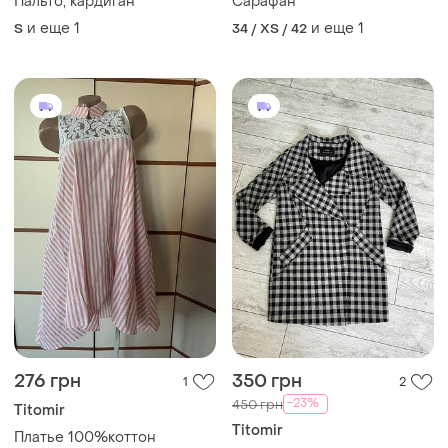
Пальто, кардиган
Сарафан
и еще
1
и еще
1
S
34 / XS / 42
276 грн
350 грн
1
2
-23%
450 грн
Titomir
Titomir
Платье 100%коттон