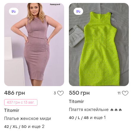
486 грн
550 грн
3
11
Titomir
437 грн с 13 авг.
Плаття коктейльне 🔥🔥🔥
Titomir
и еще
1
40 / L / 48
Платье женское миди
и еще
2
42 / XL / 50