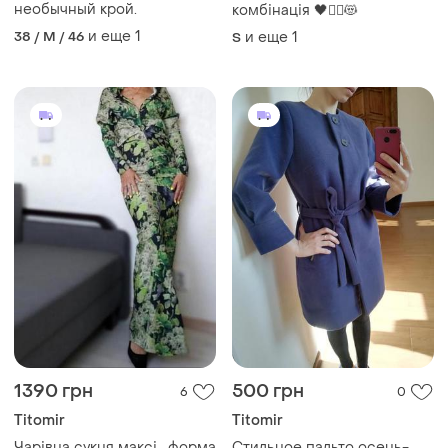
необычный крой.
комбінація 🖤❤️‍🔥😻
и еще
1
38 / M / 46
и еще
1
S
1390 грн
500 грн
6
0
Titomir
Titomir
Чарівна сукня максі , форма
Стильное пальто осень-