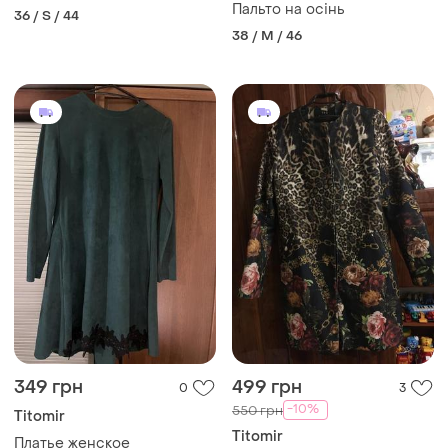
Пальто на осінь
36 / S / 44
38 / M / 46
349 грн
499 грн
0
3
-10%
550 грн
Titomir
Titomir
Платье женское