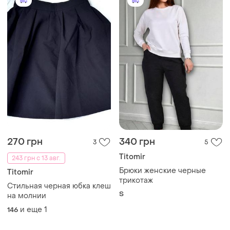
270 грн
340 грн
3
5
Titomir
243 грн с 13 авг.
Брюки женские черные
Titomir
трикотаж
Стильная черная юбка клеш
S
на молнии
и еще
1
146