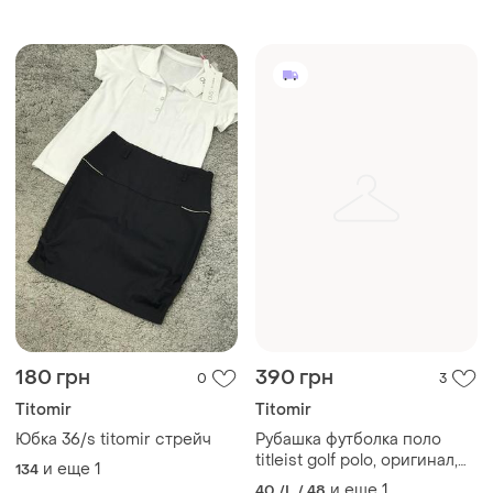
180 грн
390 грн
0
3
Titomir
Titomir
Юбка 36/s titomir стрейч
Рубашка футболка поло
titleist golf polo, оригинал,
и еще
1
134
на 52 р (l)
и еще
1
40 /L / 48