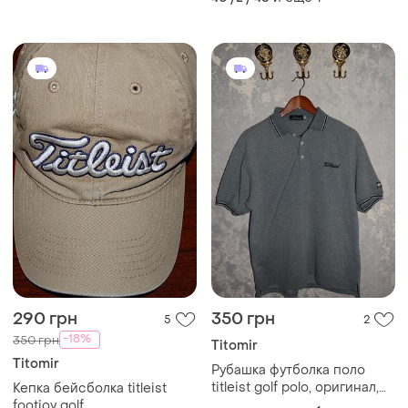
290 грн
350 грн
5
2
-18%
350 грн
Titomir
Titomir
Рубашка футболка поло
titleist golf polo, оригинал,
Кепка бейсболка titleist
на 52 р (l)
footjoy golf