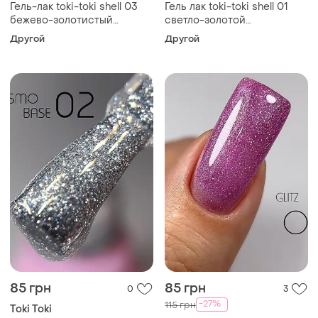
Гель-лак toki-toki shell 03
Гель лак toki-toki shell 01
бежево-золотистый
светло-золотой
(жемчужный)
(жемчужный)
Другой
Другой
85 грн
85 грн
0
3
-27%
115 грн
Toki Toki