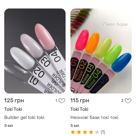
125 грн
115 грн
1
3
Toki Toki
Toki Toki
Builder gel toki toki.
Неонові бази токі токі.
5 мл
5 мл
(1)