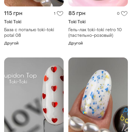
115 грн
85 грн
1
0
Toki Toki
Toki Toki
База с поталью toki-toki
Гель-лак toki-toki retro 10
potal 08
(пастельно-розовый)
Другой
Другой