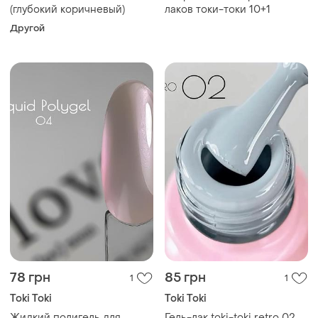
(глубокий коричневый)
лаков токи-токи 10+1
Другой
78 грн
85 грн
1
1
Toki Toki
Toki Toki
Жидкий полигель для
Гель-лак toki-toki retro 02