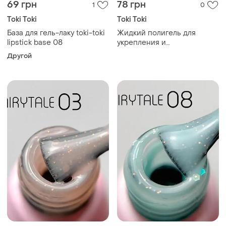
69 грн
78 грн
1
0
Toki Toki
Toki Toki
База для гель-лаку toki-toki
Жидкий полигель для
lipstick base 08
укрепления и
моделирования ногтей
Другой
liquid polygel toki-toki 07