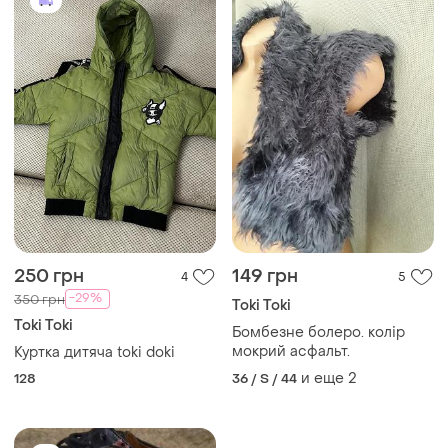
250 грн
149 грн
4
5
-29%
350 грн
Toki Toki
Toki Toki
Бомбезне болеро. колір
мокрий асфальт.
Куртка дитяча toki doki
и еще
2
128
36 / S / 44