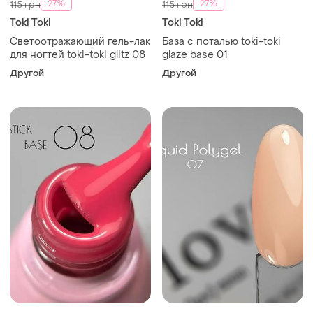
-27%
-27%
115 грн
115 грн
Toki Toki
Toki Toki
Светоотражающий гель-лак
База с поталью toki-toki
для ногтей toki-toki glitz 08
glaze base 01
Другой
Другой