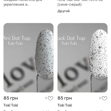
укрепления и
(сине-серый)
моделирования ногтей
Другой
liquid polygel toki-toki 04
85 грн
85 грн
1
1
Toki Toki
Toki Toki