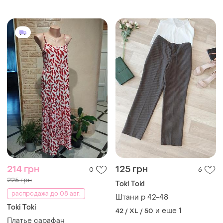
214 грн
125 грн
0
6
225 грн
Toki Toki
распродажа до 08 авг.
Штани р 42-48
Toki Toki
и еще
1
42 / XL / 50
Платье сарафан