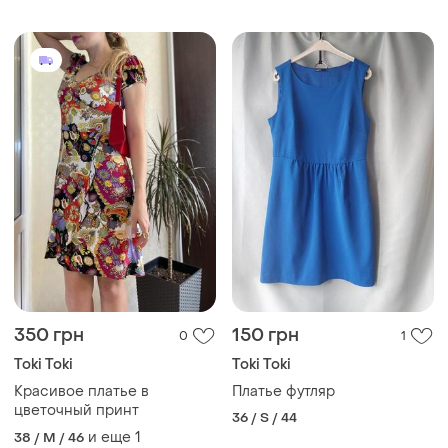
350 грн
150 грн
0
1
Toki Toki
Toki Toki
Красивое платье в
Платье футляр
цветочный принт
36 / S / 44
и еще
1
38 / M / 46