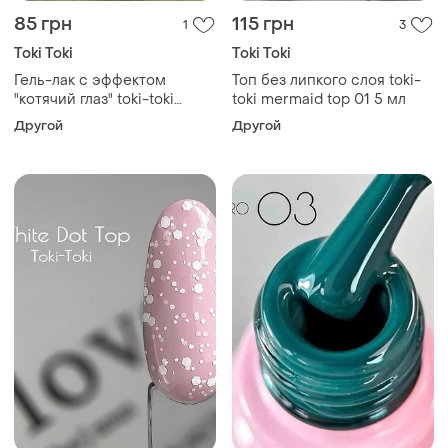
85 грн
115 грн
1
3
Toki Toki
Toki Toki
Гель-лак с эффектом
Топ без липкого слоя toki-
"котячий глаз" toki-toki
toki mermaid top 01 5 мл
moonstone 05
Другой
Другой