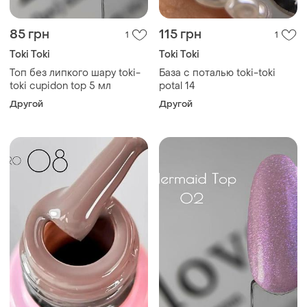
85 грн
115 грн
1
1
Toki Toki
Toki Toki
Топ без липкого шару toki-
База с поталью toki-toki
toki cupidon top 5 мл
potal 14
Другой
Другой