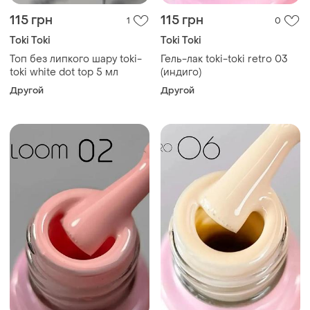
115 грн
115 грн
1
0
Toki Toki
Toki Toki
Топ без липкого шару toki-
Гель-лак toki-toki retro 03
toki white dot top 5 мл
(индиго)
Другой
Другой