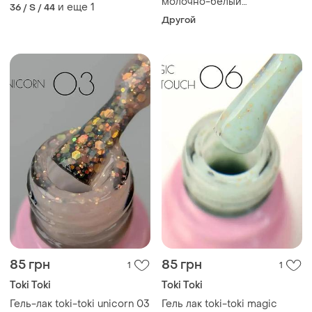
молочно-белый
и еще
1
36 / S / 44
(жемчужный)
Другой
85 грн
85 грн
1
1
Toki Toki
Toki Toki
Гель-лак toki-toki unicorn 03
Гель лак toki-toki magic