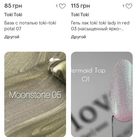
85 грн
115 грн
1
1
Toki Toki
Toki Toki
База с поталью toki-toki
Гель лак toki toki lady in red
potal 07
03 (насыщенный ярко-
красный)
Другой
Другой