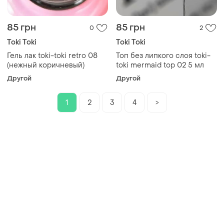
85 грн
85 грн
0
2
Toki Toki
Toki Toki
Гель лак toki-toki retro 08
Топ без липкого слоя toki-
(нежный коричневый)
toki mermaid top 02 5 мл
Другой
Другой
1
2
3
4
>