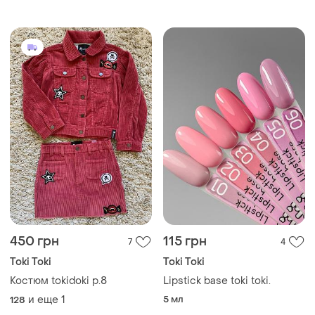
450 грн
115 грн
7
4
Toki Toki
Toki Toki
Костюм tokidoki p.8
Lipstick base toki toki.
и еще
1
5 мл
128