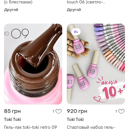
(с блестками)
touch 06 (светло-
бирюзовый)
Другой
Другой
85 грн
920 грн
1
1
Toki Toki
Toki Toki
Гель-лак toki-toki retro 09
Стартовый набор гель-