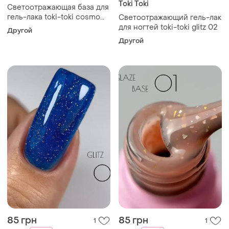
Toki Toki
Светоотражающая база для
гель-лака toki-toki cosmo
Светоотражающий гель-лак
base 02
для ногтей toki-toki glitz 02
Другой
Другой
85 грн
85 грн
1
1