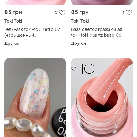
85 грн
85 грн
0
1
Toki Toki
Toki Toki
Гель-лак toki-toki retro 07
База светоотражающая
(насыщенный
toki-toki quartz base 06
терракотовый)
Другой
Другой