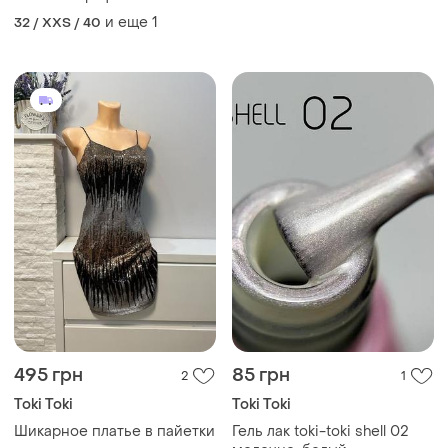
и еще
1
32 / XXS / 40
495 грн
85 грн
2
1
Toki Toki
Toki Toki
Шикарное платье в пайетки
Гель лак toki-toki shell 02