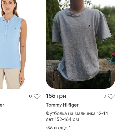
155 грн
0
0
er
Tommy Hilfiger
Футболка на мальчика 12-14
лет 152-164 см
и еще
1
158