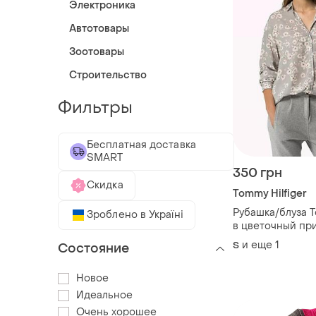
Электроника
Автотовары
Зоотовары
Строительство
Фильтры
Бесплатная доставка
SMART
350 грн
Скидка
Tommy Hilfiger
Рубашка/блуза T
Зроблено в Україні
в цветочный при
и еще
1
S
Состояние
Новое
Идеальное
Очень хорошее