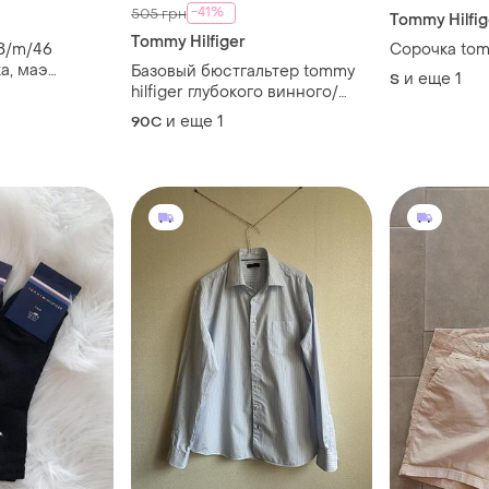
-41%
505 грн
Tommy Hilfig
Tommy Hilfiger
Сорочка tomm
а, маэ
Базовый бюстгальтер tommy
и еще
1
S
на груди и
hilfiger глубокого винного/
ты. бавовна ,
бордового цвета
и еще
1
90C
ое