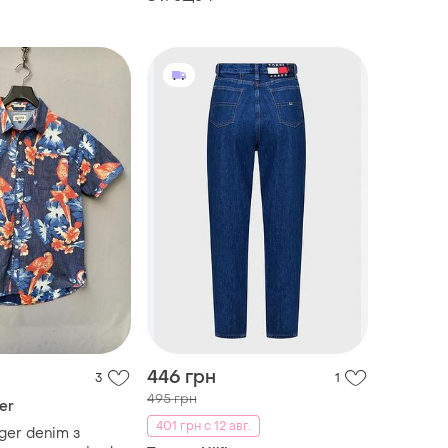
446 грн
3
1
495 грн
er
401 грн с 12 авг.
iger denim з