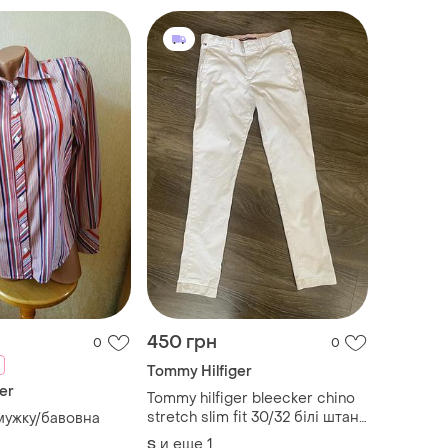
450 грн
0
0
Tommy Hilfiger
er
Tommy hilfiger bleecker chino
stretch slim fit 30/32 білі штани
мужку/бавовна
чінос
и еще
1
S