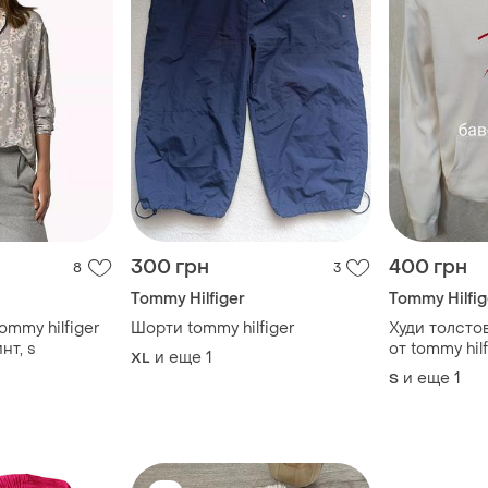
300 грн
400 грн
8
3
Tommy Hilfiger
Tommy Hilfig
ommy hilfiger
Шорти tommy hilfiger
Худи толсто
нт, s
от tommy hil
и еще
1
XL
и еще
1
S