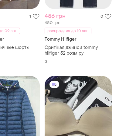
456 грн
1
0
480 грн
о 09 авг.
распродажа до 10 авг.
er
Tommy Hilfiger
ичные шорты
Оригінал джинси tommy
hilfiger 32 розміру
S