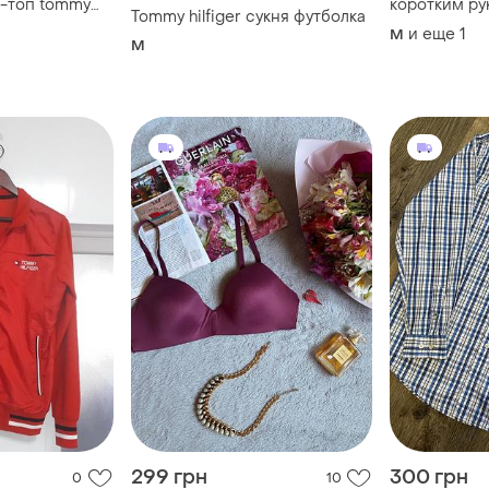
-топ tommy
коротким рук
Tommy hilfiger сукня футболка
классический
ка шведка
и еще
1
M
зайн с
M
пом размер s
299 грн
300 грн
0
10