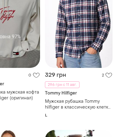
329 грн
0
2
er
296 грн с 11 авг.
вка мужская кофта
Tommy Hilfiger
figer (оригинал)
Мужская рубашка Tommy
hilfiger в классическую клетку
размер l
L