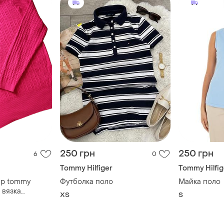
250 грн
250 грн
6
0
Tommy Hilfiger
Tommy Hilfig
ер tommy
Футболка поло
Майка поло
, вязка
ХS
S
уксия