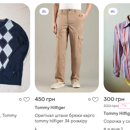
450 грн
300 грн
0
0
-7%
320 грн
Tommy Hilfiger
Tommy Hilfig
, Tommy
Оригінал штани брюки карго
tommy hilfiger 34 розміру
Сорочка у с
L
и еще
1
S