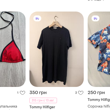
350 грн
250 грн
1
3
Tommy Hilfig
315 грн с 13 авг.
упальника
Сорочка hilf
Tommy Hilfiger