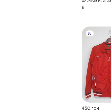
женский бикини
hilfiger имеет 
S
треугольный ди
вышитым логоти
450 грн