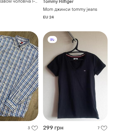
авом чоловіча l-
Tommy Hilfiger
Mom джинси tommy jeans
EU 24
299 грн
3
7