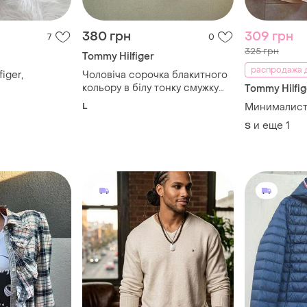
380 грн
309 грн
7
0
325 грн
Tommy Hilfiger
распродажа д
iger,
Чоловіча сорочка блакитного
кольору в білу тонку смужку
Tommy Hilfig
від tommy hilfiger
L
Минималист
и еще
1
S