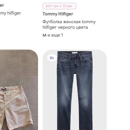
er
269 грн с 13 авг.
y hilfiger
Tommy Hilfiger
Футболка женская tommy
hilfiger черного цвета
и еще
1
M