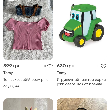
399 грн
630 грн
0
0
Tomy
Tomy
Топ яскравий🩷 розмір—с
Игрушечный трактор серии
john deere kids от бренда
36 / S / 44
touch.