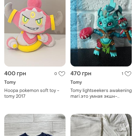
400 грн
470 грн
0
1
Tomy
Tomy
Hoopa pokemon soft toy -
Tomy lightseekers awakening
tomy 2017
mari.это умная экшн-
фигурка