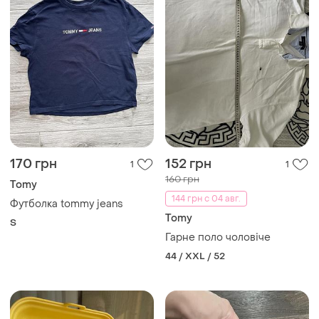
170 грн
152 грн
1
1
160 грн
Tomy
144 грн с 04 авг.
Футболка tommy jeans
Tomy
S
Гарне поло чоловіче
44 / XXL / 52