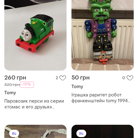
260 грн
50 грн
2
0
-19%
320 грн
Tomy
Tomy
Іграшка раритет робот
франкенштейн tomy 1994
Паровозик перси из серии
рік
«томас и его друзья»
бренд: tomy.