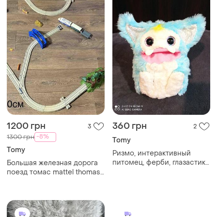
1200 грн
360 грн
3
2
-8%
1300 грн
Tomy
Tomy
Ризмо, интерактивный
питомец, ферби, глазастик,
Большая железная дорога
rizmо, tomy
поезд томас mattel thomas
and friends