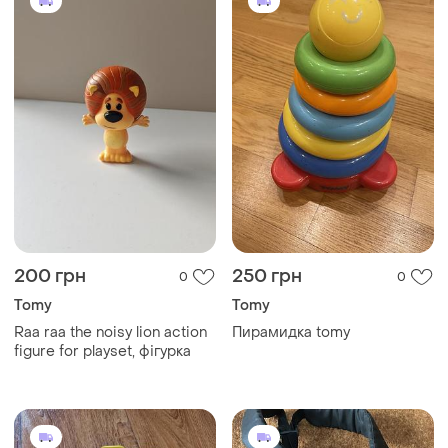
200 грн
250 грн
0
0
Tomy
Tomy
Raa raa the noisy lion action
Пирамидка tomy
figure for playset, фігурка