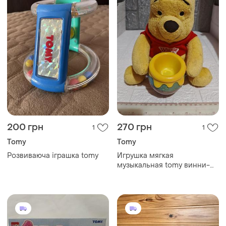
200 грн
270 грн
1
1
Tomy
Tomy
Розвиваюча іграшка tomy
Игрушка мягкая
музыкальная tomy винни-
пух с горшочком меда
музыкальная