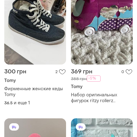
300 грн
369 грн
2
0
-5%
388 грн
Tomy
Tomy
Фирменные женские кеды
Tomy
Набор оригинальных
фигурок ritzy rollerz
и еще
1
36.5
«обувной магазин каблуки
на колёсах»