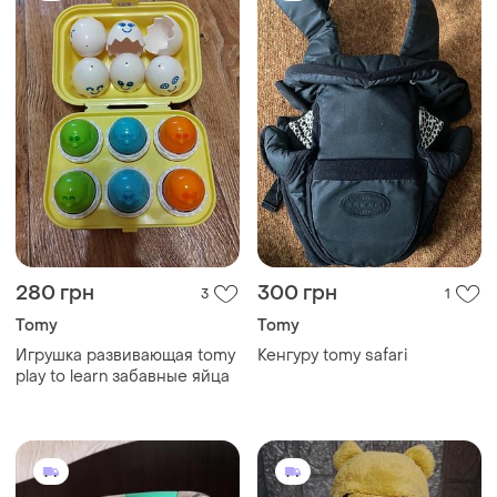
280 грн
300 грн
3
1
Tomy
Tomy
Игрушка развивающая tomy
Кенгуру tomy safari
play to learn забавные яйца