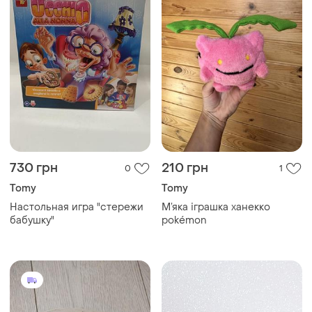
730 грн
210 грн
0
1
Tomy
Tomy
Настольная игра "стережи
М’яка іграшка ханекко
бабушку"
pokémon