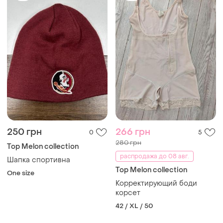
250 грн
266 грн
0
5
280 грн
Top Melon collection
распродажа до 08 авг.
Шапка спортивна
Top Melon collection
One size
Корректирующий боди
корсет
42 / XL / 50