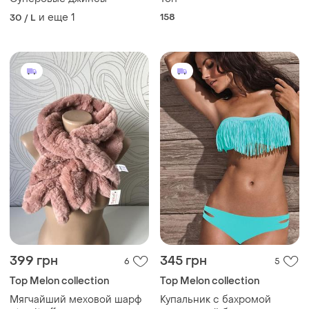
и еще
1
158
30 / L
399 грн
345 грн
6
5
Top Melon collection
Top Melon collection
Мягчайший меховой шарф
Купальник с бахромой