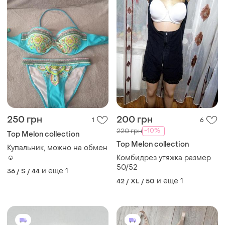
250 грн
200 грн
1
6
-10%
220 грн
Top Melon collection
Top Melon collection
Купальник, можно на обмен
☺️
Комбидрез утяжка размер
50/52
и еще
1
36 / S / 44
и еще
1
42 / XL / 50