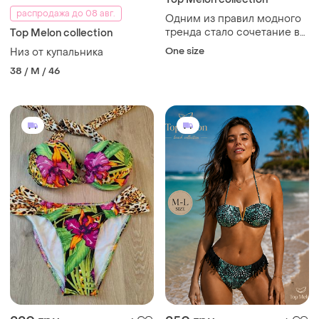
распродажа до 08 авг.
Одним из правил модного
тренда стало сочетание в
Top Melon collection
раздельном купальнике
One size
Низ от купальника
разного верха и низа❗
38 / M / 46