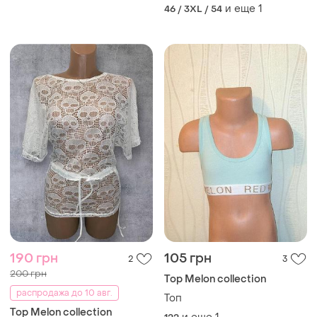
и еще
1
46 / 3XL / 54
190 грн
105 грн
2
3
200 грн
Top Melon collection
распродажа до 10 авг.
Топ
Top Melon collection