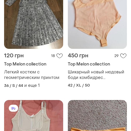
120 грн
450 грн
18
29
Top Melon collection
Top Melon collection
Легкий костюм с
Шикарный новый нюдовый
геометрическим принтом
боди комбидрес
корректирующее белье с
и еще
1
42 / XL / 50
36 / S / 44
эффектом пуш ап❤️ сток!