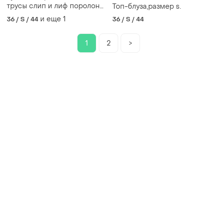
трусы слип и лиф поролон,
Топ-блуза,размер s.
s - m, чашка b
и еще
1
36 / S / 44
36 / S / 44
1
2
>