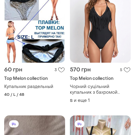
60 грн
570 грн
3
5
Top Melon collection
Top Melon collection
Купальник раздельный
Чорний суцільний
купальник з бахромой
40 / L / 48
topmelon
и еще
1
S