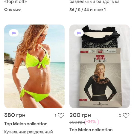
«top it off»
раздельный бандо, s ка
One size
и еще
1
36 / S / 44
380 грн
200 грн
1
0
-34%
300 грн
Top Melon collection
Top Melon collection
Купальник раздельный