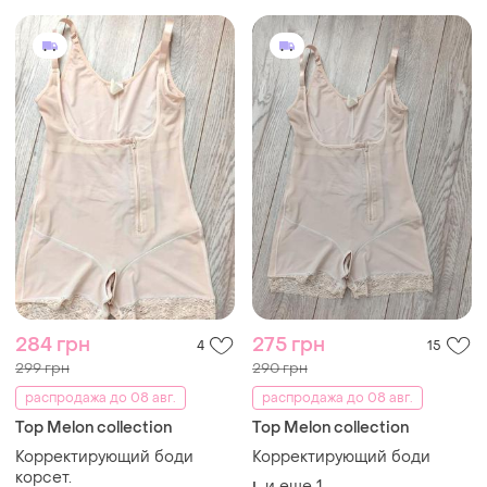
284 грн
275 грн
4
15
299 грн
290 грн
распродажа до 08 авг.
распродажа до 08 авг.
Top Melon collection
Top Melon collection
Корректирующий боди
Корректирующий боди
корсет.
и еще
1
L