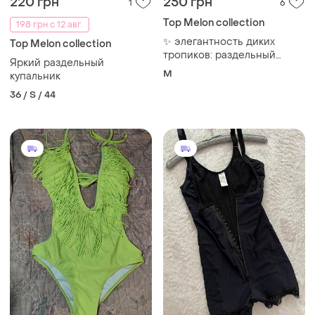
220 грн
250 грн
1
6
Top Melon collection
198 грн с 12 авг.
✨ элегантность диких
Top Melon collection
тропиков: раздельный
Яркий раздельный
купальник-бандо от бренда
M
купальник
top melon ✨
36 / S / 44