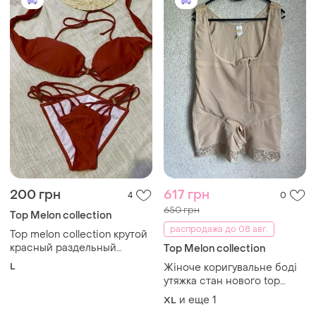
200 грн
617 грн
4
0
650 грн
Top Melon collection
распродажа до 08 авг.
Top melon collection крутой
красный раздельный
Top Melon collection
купальник
L
Жіноче коригувальне боді
утяжка стан нового top
melon
и еще
1
XL