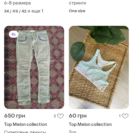
6-8 размера
стринги
и еще
1
One size
34 / XS / 42
650 грн
60 грн
2
1
Top Melon collection
Top Melon collection
Суперовые джинсы
Топ