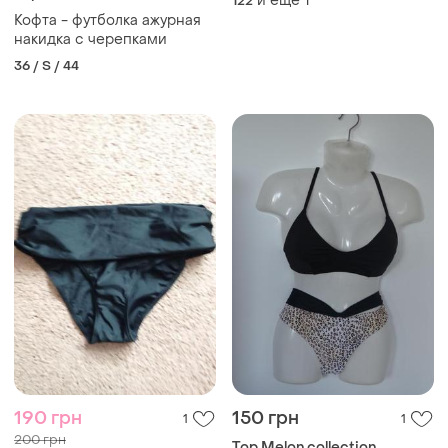
и еще
1
122
Кофта - футболка ажурная
накидка с черепками
36 / S / 44
190 грн
150 грн
1
1
200 грн
Top Melon collection