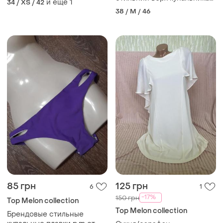
и еще
1
34 / XS / 42
р.m
38 / M / 46
85 грн
125 грн
6
1
-17%
150 грн
Top Melon collection
Top Melon collection
Брендовые стильные