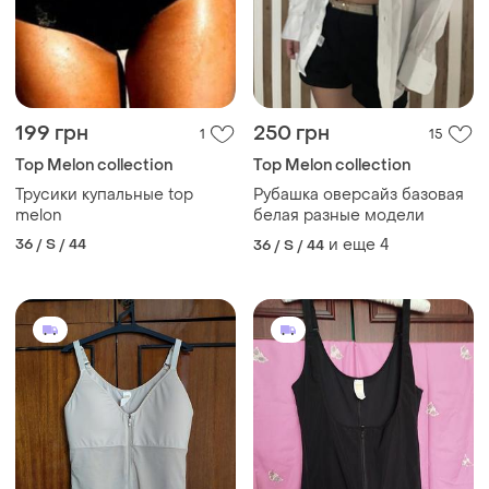
199 грн
250 грн
1
15
Top Melon collection
Top Melon collection
Трусики купальные top
Рубашка оверсайз базовая
melon
белая разные модели
36 / S / 44
и еще
4
36 / S / 44