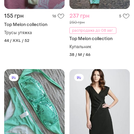
155 грн
237 грн
16
5
250 грн
Top Melon collection
распродажа до 08 авг.
Трусы утяжка
Top Melon collection
44 / XXL / 52
Купальник
38 / M / 46