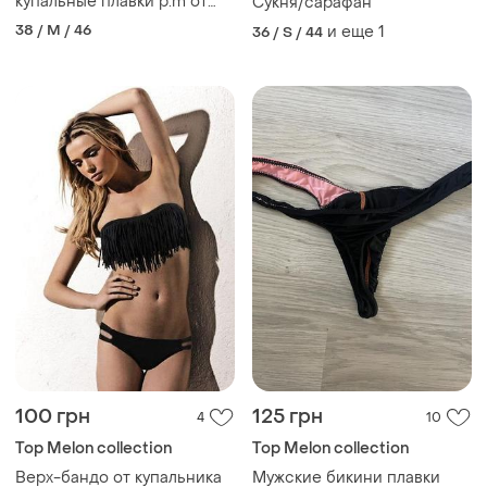
купальные плавки р.m от
Сукня/сарафан
top melon
38 / M / 46
и еще
1
36 / S / 44
100 грн
125 грн
4
10
Top Melon collection
Top Melon collection
Верх-бандо от купальника
Мужские бикини плавки