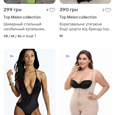
299 грн
390 грн
4
2
Top Melon collection
Top Melon collection
Шикарный стильный
Коригувальне утягуюче
необычный купальник
боді-шорти від бренду top
монокини в бассейн пляж
melon.
и еще
1
M
38 / M / 46
тренировки