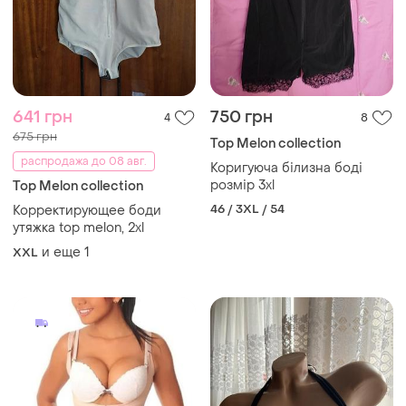
641 грн
750 грн
4
8
675 грн
Top Melon collection
распродажа до 08 авг.
Коригуюча білизна боді
розмір 3xl
Top Melon collection
46 / 3XL / 54
Корректирующее боди
утяжка top melon, 2xl
и еще
1
XXL