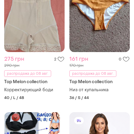
275 грн
161 грн
2
0
290 грн
170 грн
распродажа до 08 авг.
распродажа до 08 авг.
Top Melon collection
Top Melon collection
Корректирующий боди
Низ от купальника
40 / L / 48
36 / S / 44