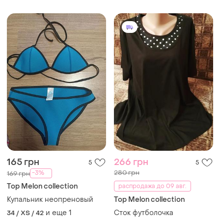
165 грн
266 грн
5
5
280 грн
-3%
169 грн
Top Melon collection
распродажа до 09 авг.
Купальник неопреновый
Top Melon collection
и еще
1
Сток футболочка
34 / XS / 42