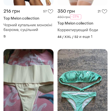
216 грн
350 грн
57
21
-23%
450 грн
Top Melon collection
Top Melon collection
Чорний купальник монокіні
бахрома, суцільний
Корректирующий боди
S
и еще
1
44 / XXL / 52