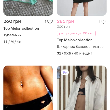
260 грн
285 грн
1
1
300 грн
Top Melon collection
распродажа до 08 авг.
Купальник
Top Melon collection
38 / M / 46
Шикарное базовое платье
и еще
1
32 / XXS / 40