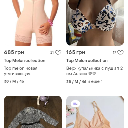
685 грн
165 грн
21
17
Top Melon collection
Top Melon collection
Top melon новая
Верх купальника с пуш ап 2
утягивающая
см Англия 💙💛
моделирующее белье,
38 / M / 46
и еще
1
38 / M / 46
корсет, утяжка