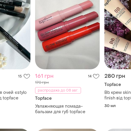
161 грн
280 грн
15
14
170 грн
Topface
распродажа до 08 авг.
я очей «stylo
Bb крем skin
ід topface
finish від to
Topface
30 мл
Увлажняющая помада-
бальзам для губ topface