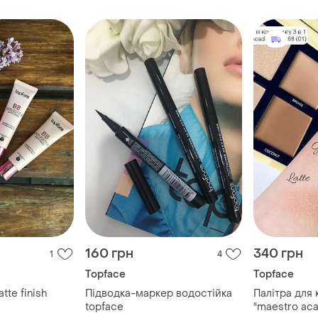
160 грн
340 грн
1
4
Topface
Topface
tte finish
Підводка-маркер водостійка
Палітра для 
topface
"maestro aca