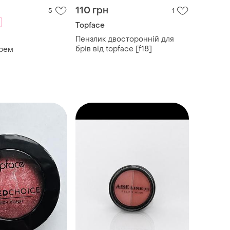
110 грн
5
1
Topface
Пензлик двосторонній для
брів від topface [f18]
крем