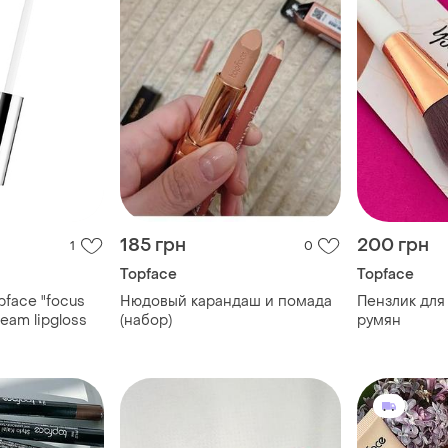
185 грн
200 грн
1
0
Topface
Topface
pface "focus
Нюдовый карандаш и помада
Пензлик для 
leam lipgloss
(набор)
румян