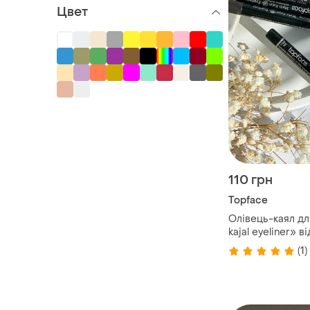
Цвет
110 грн
Topface
Олівець-каял дл
kajal eyeliner» в
(1)