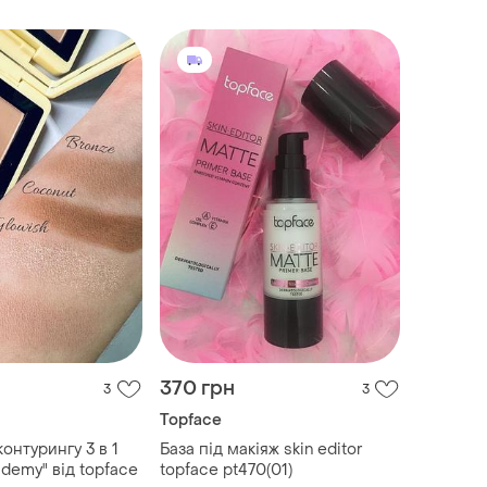
370 грн
3
3
Topface
контурингу 3 в 1
База під макіяж skin editor
demy" від topface
topface pt470(01)