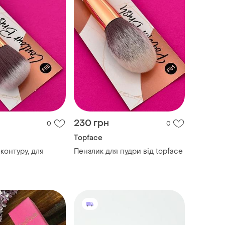
230 грн
0
0
Topface
контуру, для
Пензлик для пудри від topface