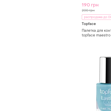
190 грн
200 грн
распродажа до 08
Topface
Палетка для кон
topface maestr
mineralist conto