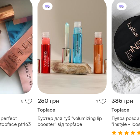
250 грн
385 грн
5
1
Topface
Topface
perfect
Бустер для губ "volumizing lip
Пудра розси
 topface pt463
booster" від topface
"instyle - lo