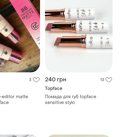
240 грн
3
13
Topface
-editor matte
Помада для губ topface
pface
sensitive stylo