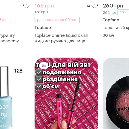
166 грн
260 грн
1
14
175 грн
-2%
265 грн
Topface
 авг.
распродажа до 09 авг.
Topface
Тональный 
турингу
Topface cherie liquid blush
30 мл
o academy
жидкие румяна для лица
ur 01