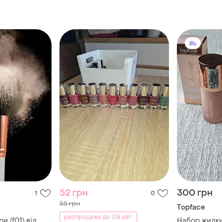
52 грн
300 грн
1
0
55 грн
Topface
распродажа до 08 авг.
и (f01) від
Набор жидки