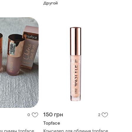
Другой
150 грн
0
2
Topface
х румян topface
Консилер для обличчя topface