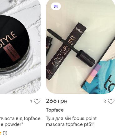
265 грн
1
3
Topface
пчаста від topface
Туш для вій focus point
ose powder"
mascara topface pt311
(1)