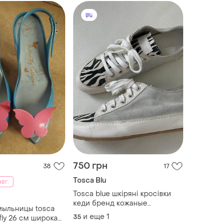
750 грн
38
17
Tosca Blu
авг.
Tosca blue шкіряні кросівки
кеди бренд кожаные
мыльницы tosca
кроссовки кеды
и еще
1
35
rfly 26 см широкая