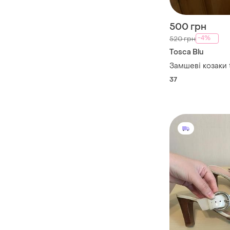
500 грн
-4%
520 грн
Tosca Blu
Замшеві козаки 
37