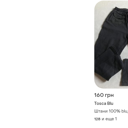
160 грн
Tosca Blu
Штани 100% blu,
и еще
1
128