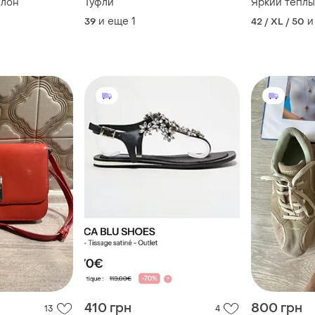
йлон
Туфли
Яркий теплы
и еще
1
и
39
42 / XL / 50
410 грн
800 грн
13
4