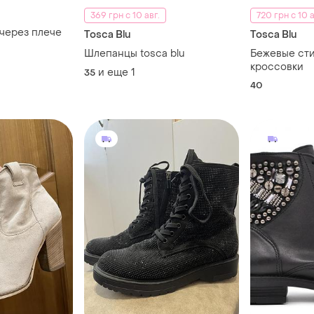
369 грн с 10 авг.
720 грн с 10 а
 через плече
Tosca Blu
Tosca Blu
Шлепанцы tosca blu
Бежевые ст
кроссовки
и еще
1
35
40