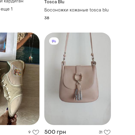
й кардиган
Tosca Blu
 еще
1
Босоножки кожаные tosca blu
38
500 грн
9
31