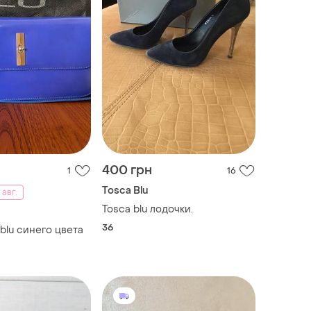
400 грн
1
16
Tosca Blu
 авг.
Tosca blu лодочки.
36
blu синего цвета