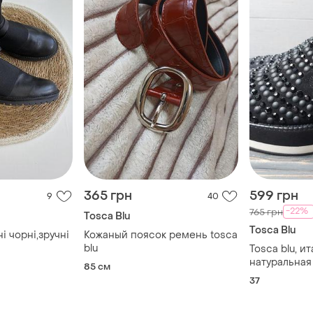
365 грн
599 грн
9
40
-22%
765 грн
Tosca Blu
Tosca Blu
і чорні,зручні
Кожаный поясок ремень tosca
blu
Tosca blu, и
натуральная
85 см
черный цвет,
37