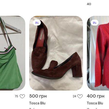
стопа как me
40
500 грн
400 грн
75
24
Tosca Blu
Tosca Blu