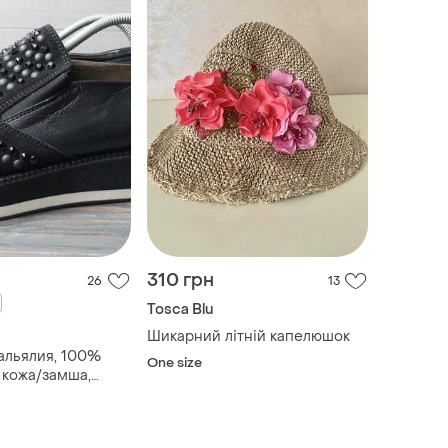
310 грн
26
13
Tosca Blu
Шикарний літній капелюшок
тальялия, 100%
One size
 кожа/замша,
 р37