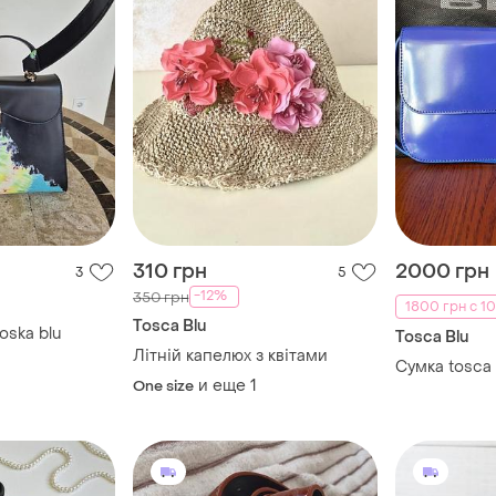
310 грн
2000 грн
3
5
-12%
350 грн
1800 грн с 10
Tosca Blu
oska blu
Tosca Blu
Літній капелюх з квітами
Сумка tosca 
и еще
1
One size