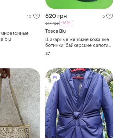
520 грн
10
3
-16%
617 грн
Tosca Blu
емисезонные
a blu
Шикарные женские кожаные
ботинки, байкерские сапоги
tosca blu studio 37 размер
37