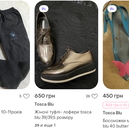
650 грн
450 грн
5
26
Tosca Blu
405 грн с 10 
 10-11років
Жіночі туфлі- лофери tosca
Tosca Blu
blu 39/39,5 розміру
Босоножки 
и еще
1
39
blu 40 butte