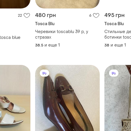
480 грн
495 грн
22
6
Tosca Blu
Tosca Blu
Черевики toscablu 39 р, у
Стильные д
стразах
ботинки tosc
tosca blue
и еще
1
и еще
1
38.5
38