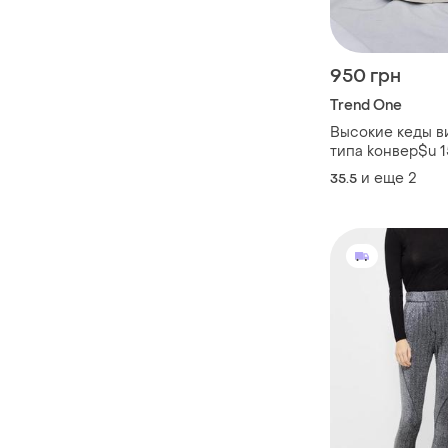
950 грн
Trend One
Высокие кеды в
типа kонвер$u 1
и еще
2
35.5