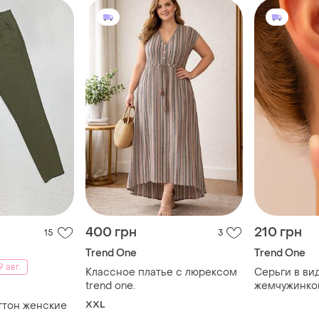
400 грн
210 грн
15
3
Trend One
Trend One
 авг.
Классное платье с люрексом
Серьги в ви
trend one.
жемчужинко
позолотой з
XXL
ттон женские
пусеты гвоз