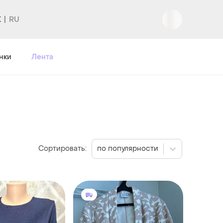
K
Вход
|
Регистрация
нки
Лента
Сортировать:
по популярности