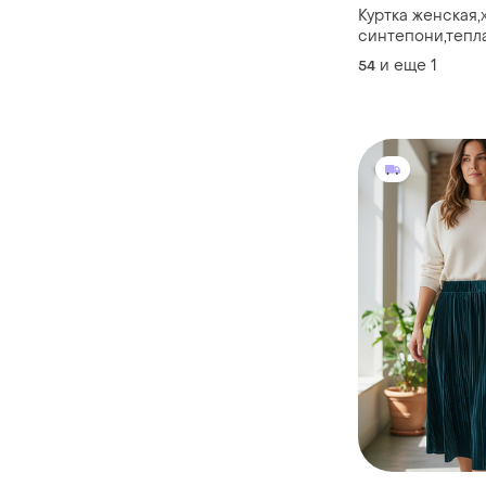
Куртка женская,x
синтепони,тепл
цвета
и еще
1
54