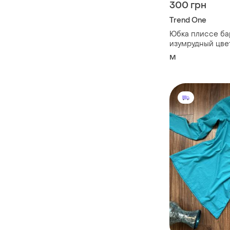
300 грн
Trend One
Юбка плиссе ба
изумрудный цве
M