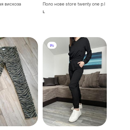
ая вискоза
Поло нове store twenty one p.l
L