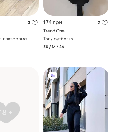
174 грн
3
3
Trend One
а платформе
Топ/ футболка
38 / M / 46