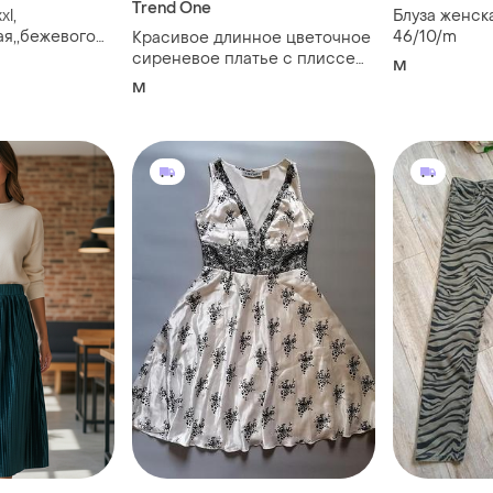
Trend One
xl,
Блуза женск
ая,,бежевого
46/10/m
Красивое длинное цветочное
сиреневое платье с плиссе
M
trend one
M