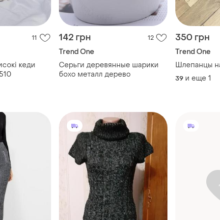
142 грн
350 грн
11
12
Trend One
Trend One
исокі кеди
Серьги деревянные шарики
Шлепанцы н
510
бохо металл дерево
и еще
1
39