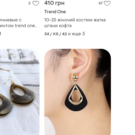
410 грн
5
47
Trend One
ичневые с
10-25 жіночий костюм жатка
интом trend one
штани кофта
азмер 40
1
и еще
3
34 / XS / 42