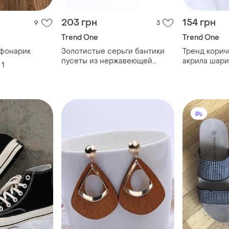
203 грн
154 грн
9
3
Trend One
Trend One
 фонарик
Золотистые серьги бантики
Тренд корич
пусеты из нержавеющей
акрила шари
1
стали шарики гвоздики