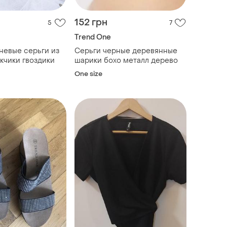
152 грн
5
7
Trend One
невые серьги из
Серьги черные деревянные
кчики гвоздики
шарики бохо металл дерево
One size