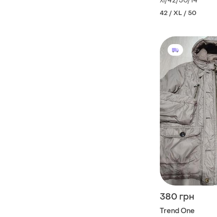
xl/42/50/14
42 / XL / 50
380 грн
Trend One