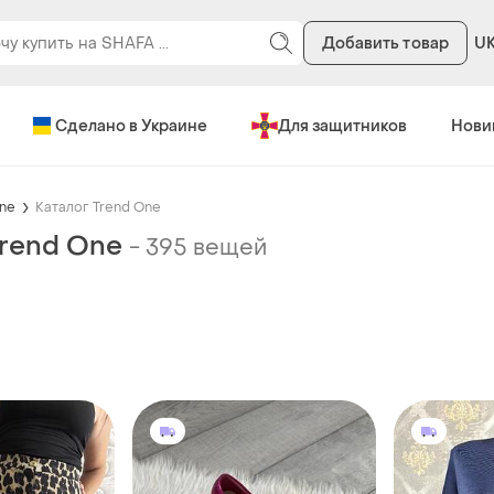
Добавить товар
U
Сделано в Украине
Для защитников
Нови
One
Каталог Trend One
Trend One
-
395 вещей