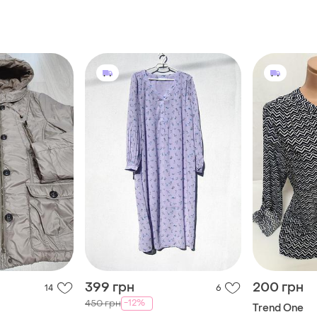
399 грн
200 грн
14
6
-12%
450 грн
Trend One