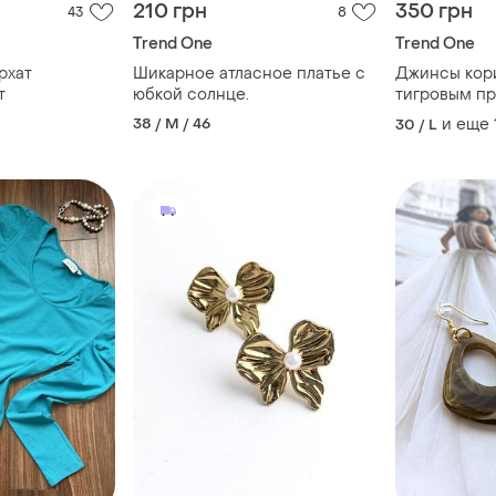
210 грн
350 грн
43
8
Trend One
Trend One
рхат
Шикарное атласное платье с
Джинсы кор
т
юбкой солнце.
тигровым пр
орининал р
38 / M / 46
и еще
30 / L