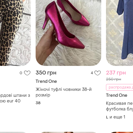
350 грн
237 грн
0
4
250 грн
Trend One
распродажа д
Жіночі туфлі човники 38-й
розмір
рдові штани з
Trend One
ою eur 40
38
Красивая п
футболка бл
и еще
1
L