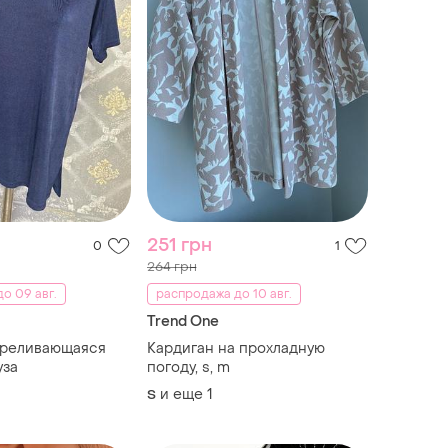
251 грн
0
1
264 грн
о 09 авг.
распродажа до 10 авг.
Trend One
ереливающаяся
Кардиган на прохладную
уза
погоду, s, m
и еще
1
S