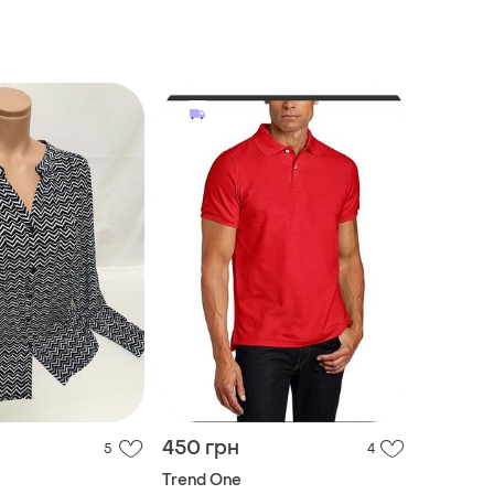
450 грн
5
4
Trend One