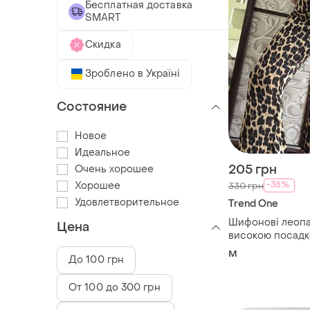
Бесплатная доставка
SMART
Скидка
Зроблено в Україні
Состояние
Новое
Идеальное
205 грн
Очень хорошее
Хорошее
-38%
330 грн
Удовлетворительное
Trend One
Шифонові леопа
Цена
високою посадк
M
До 100 грн
От 100 до 300 грн