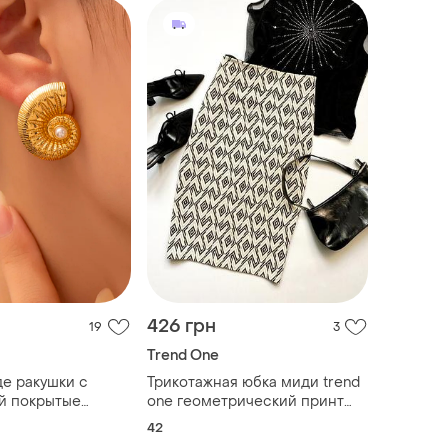
426 грн
19
3
Trend One
де ракушки с
Трикотажная юбка миди trend
й покрытые
one геометрический принт
авитки шарики
большой размер
42
дики