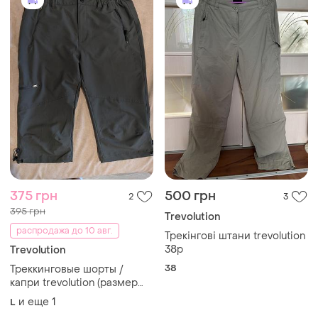
375 грн
500 грн
2
3
395 грн
Trevolution
распродажа до 10 авг.
Трекінгові штани trevolution
38р
Trevolution
38
Треккинговые шорты /
капри trevolution (размер
50 / l-xl) softshell
и еще
1
L