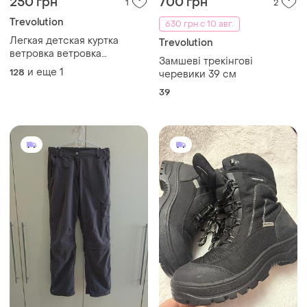
250 грн
700 грн
1
2
Trevolution
630 грн с 10 авг.
Легкая детская куртка
Trevolution
ветровка ветровка
Замшеві трекінгові
ветровка фиолетового
и еще
1
128
черевики 39 см
цвета на 8-10 лет
39