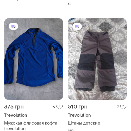
весенние чёрная
S
375 грн
510 грн
6
7
Trevolution
Trevolution
Мужская флисовая кофта
Штаны детские
trevolution
110