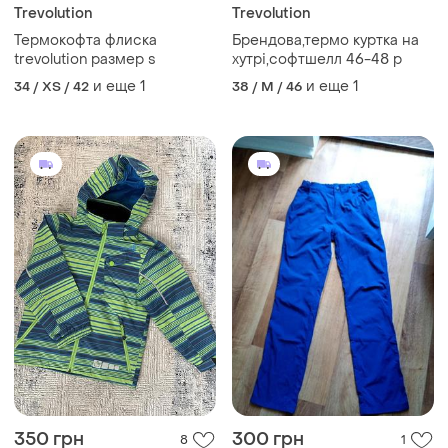
Trevolution
Trevolution
Термокофта флиска
Брендова,термо куртка на
trevolution размер s
хутрі,софтшелл 46-48 р
и еще
1
и еще
1
34 / XS / 42
38 / M / 46
350 грн
300 грн
8
1