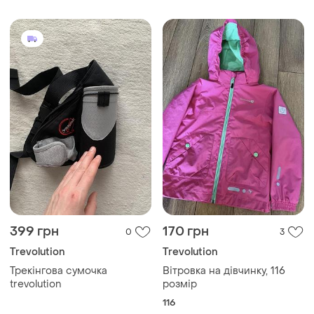
399 грн
170 грн
0
3
Trevolution
Trevolution
Трекінгова сумочка
Вітровка на дівчинку, 116
trevolution
розмір
116