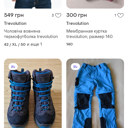
549 грн
300 грн
3
1
Trevolution
Trevolution
Чоловіча вовняна
Мембранная куртка
термофутболка trevolution
trevolution, размер 140.
и еще
1
140
42 / XL / 50