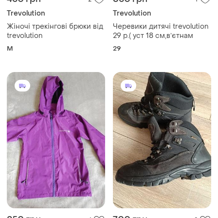
Trevolution
Trevolution
Жіночі трекінгові брюки від
Черевики дитячі trevolution
trevolution
29 р.( уст 18 см,вʼєтнам
M
29