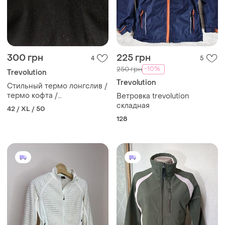
300 грн
225 грн
4
5
-10%
250 грн
Trevolution
Trevolution
Стильный термо лонгслив /
термо кофта /
Ветровка trevolution
термофутболка с длинным
складная
42 / XL / 50
рукавом . 100% шерсть
128
мериноса.