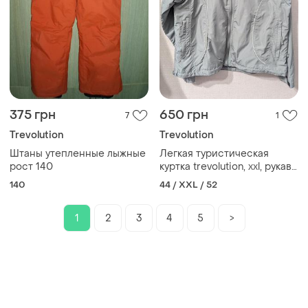
375 грн
650 грн
7
1
Trevolution
Trevolution
Штаны утепленные лыжные
Легкая туристическая
рост 140
куртка trevolution, xxl, рукава
отстегиваются
140
44 / XXL / 52
1
2
3
4
5
>