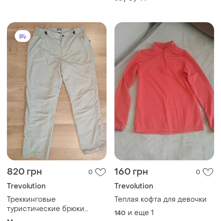
820 грн
160 грн
0
0
Trevolution
Trevolution
Треккинговые
Теплая кофта для девочки
туристические брюки
и еще
1
140
trevolution outdoor