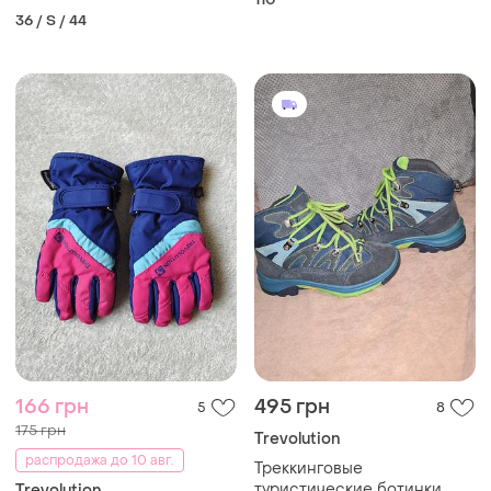
36 / S / 44
166 грн
495 грн
5
8
175 грн
Trevolution
распродажа до 10 авг.
Треккинговые
туристические ботинки
Trevolution