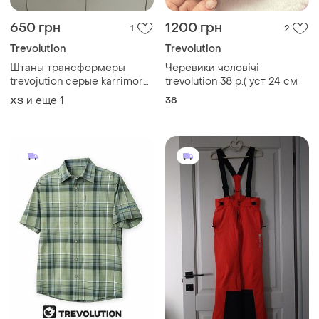
650 грн
1200 грн
1
2
Trevolution
Trevolution
Штаны трансформеры
Черевики чоловічі
trevojution серые karrimor
trevolution 38 р.( уст 24 см
croghoppers levis
и еще
1
38
XS