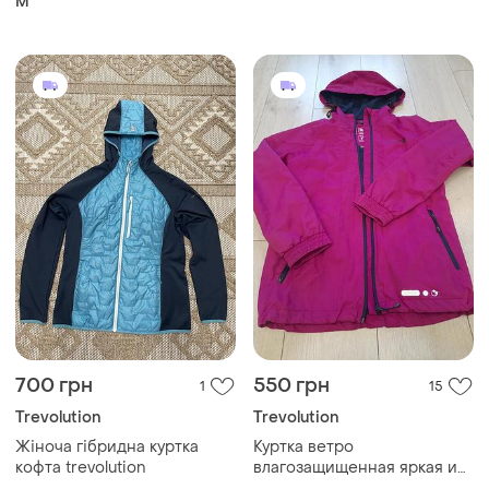
M
700 грн
550 грн
1
15
Trevolution
Trevolution
Жіноча гібридна куртка
Куртка ветро
кофта trevolution
влагозащищенная яркая и
удобная куртка trevolution,