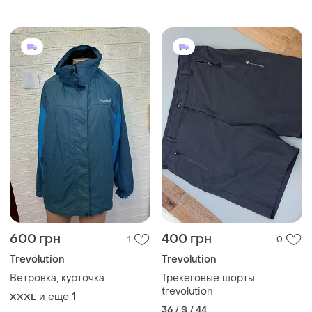
состоянии (стан новых)
600 грн
400 грн
1
0
Trevolution
Trevolution
Ветровка, курточка
Трекеговые шорты
trevolution
и еще
1
XXXL
36 / S / 44