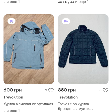
и еще
1
и еще
1
L
36 / S / 44
размер на рост 164 -170
600 грн
850 грн
2
8
Trevolution
Trevolution
Куртка женская спортивная.
Trevolution куртка
брендовая мужская
и еще
1
L