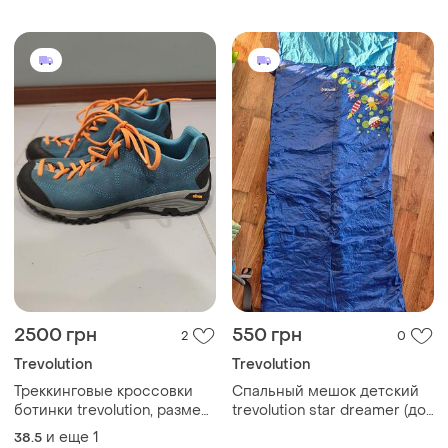
2500 грн
550 грн
2
0
Trevolution
Trevolution
Треккинговые кроссовки
Спальный мешок детский
ботинки trevolution, размер
trevolution star dreamer (до
38,5-39 в идеальном
140 см)
и еще
1
38.5