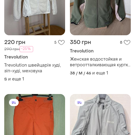
220 грн
350 грн
5
8
-25%
290 грн
Trevolution
Trevolution
Женская водостойкая и
ветроотталкивающая куртка
Trevolution швейцарія худі,
trevolution/спортивная
зіп-худі, меховуха
и еще
1
38 / M / 46
куртка с флисовой
и еще
1
S
серединой