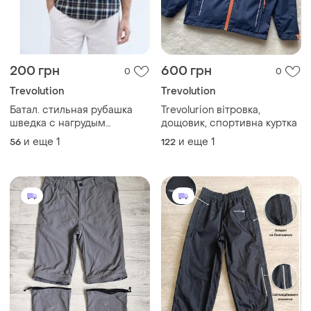
200 грн
600 грн
0
0
Trevolution
Trevolution
Батал. стильная рубашка
Trevolurion вітровка,
шведка с нагрудым
дощовик, спортивна куртка
карманом, швейцарского
и еще
1
и еще
1
56
122
бренда trevolution. xl ворот
47