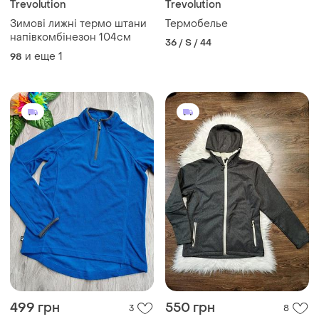
Trevolution
Trevolution
Зимові лижні термо штани
Термобелье
напівкомбінезон 104см
36 / S / 44
и еще
1
98
499 грн
550 грн
3
8