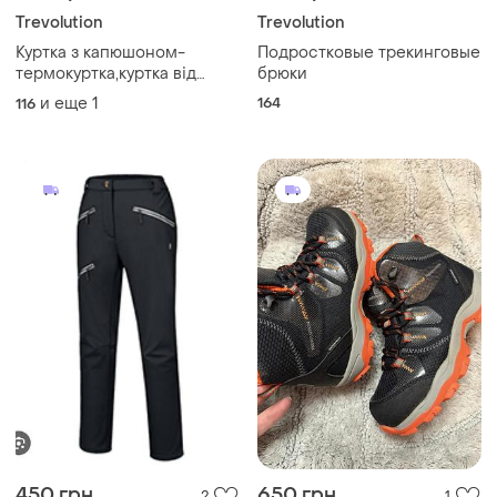
Trevolution
Trevolution
Куртка з капюшоном-
Подростковые трекинговые
термокуртка,куртка від
брюки
дощу 116 см trevolution
и еще
1
164
116
450 грн
650 грн
2
1