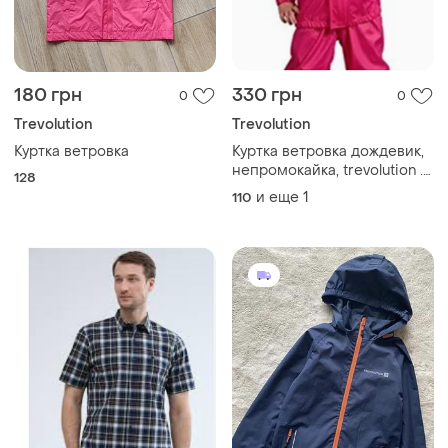
180 грн
330 грн
0
0
Trevolution
Trevolution
Куртка ветровка
Куртка ветровка дождевик,
непромокайка, trevolution .
128
110-116
и еще
1
110