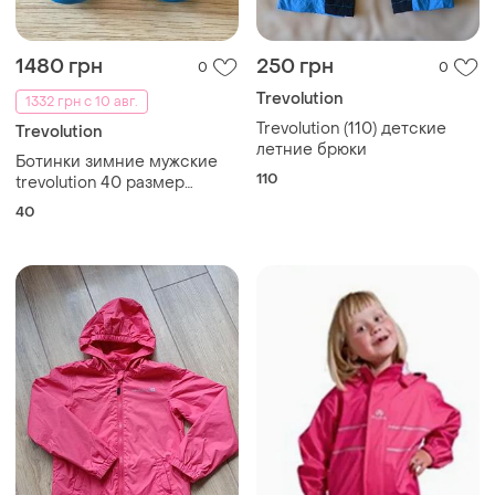
1480 грн
250 грн
0
0
Trevolution
1332 грн с 10 авг.
Trevolution (110) детские
Trevolution
летние брюки
Ботинки зимние мужские
110
trevolution 40 размер
(стелька 25.5см) waterproof
40
original