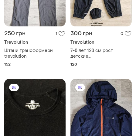
250 грн
300 грн
1
0
Trevolution
Trevolution
Штани трансформери
7-8 лет 128 см рост
trevolution
детские
водонепроницаемые
152
128
брюки-самосвалы
trevolution