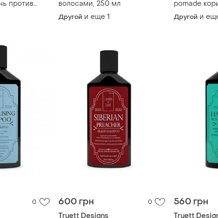
нь против
волосами, 250 мл
pomade кор
чин, 250 мл
камуфлирую
и еще
1
и ещ
Другой
Другой
стайлинга во
600 грн
560 грн
0
0
Truett Designs
Truett Desig