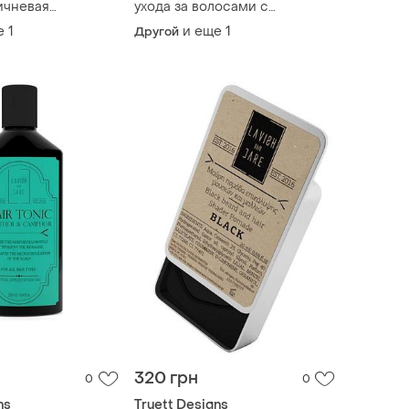
ичневая
ухода за волосами с
щая помада для
эффектом стайлинга, 250 мл
е
1
и еще
1
Другой
ска, 20 мл
320 грн
0
0
ns
Truett Designs