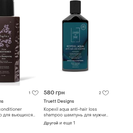
580 грн
1
2
ns
Truett Designs
conditioner
Kopexil aqua anti-hair loss
р для вьющихся
shampoo шампунь для мужчин
л
против выпадения волос, 250
и еще
1
Другой
мл