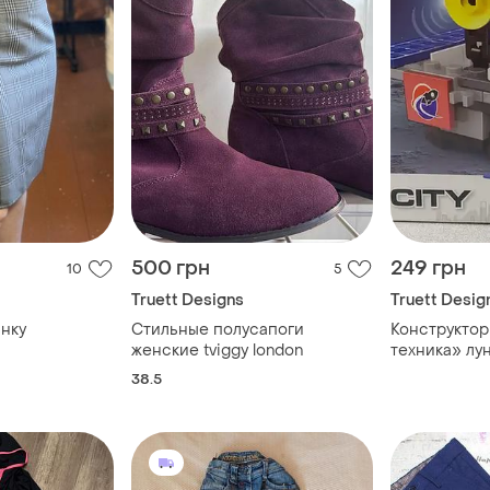
500 грн
249 грн
10
5
Truett Designs
Truett Desig
инку
Стильные полусапоги
Конструктор
женские tviggy london
техника» лу
38.5