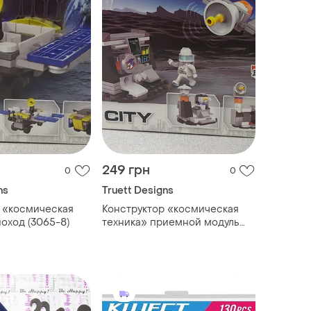
249 грн
0
0
ns
Truett Designs
 «космическая
Конструктор «космическая
ноход (3065-8)
техника» приемной модуль
(3065-5)