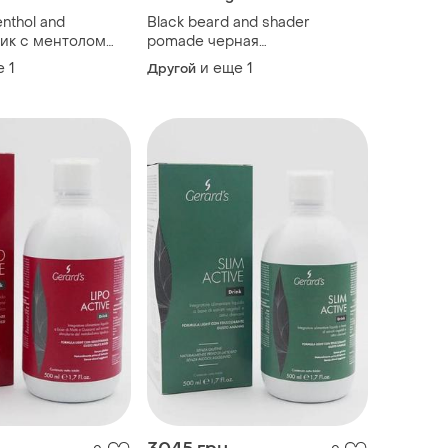
enthol and
Black beard and shader
ик с ментолом
pomade черная
а волосами, 250 мл
камуфлирующая помада для
е
1
и еще
1
Другой
стайлинга воска, 20 мл