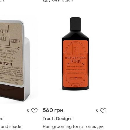
е
1
и еще
1
Другой
560 грн
0
0
ns
Truett Designs
 and shader
Hair grooming tonic тоник для