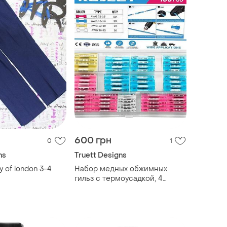
600 грн
0
1
ns
Truett Designs
y of london 3-4
Набор медных обжимных
гильз с термоусадкой, 4
размера, 130 шт, ip67