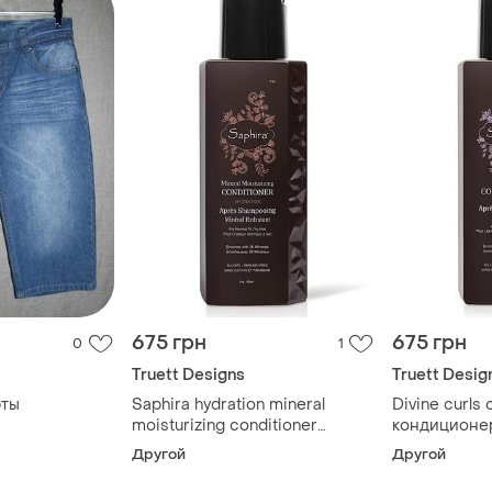
675 грн
675 грн
0
1
Truett Designs
Truett Desig
ты
Saphira hydration mineral
Divine curls 
moisturizing conditioner
кондиционе
кондиционер для увлажнения
волос, 90 м
Другой
Другой
волос, 90 мл