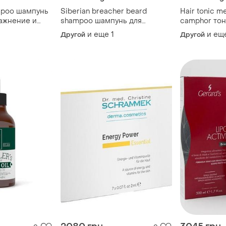
ampoo шампунь
Siberian breacher beard
Hair tonic m
лажнение и
shampoo шампунь для
camphor тон
восстановление", 250 мл
бороды, 250 мл
для ухода з
и еще
1
и ещ
Другой
Другой