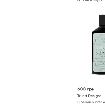
и еще
1
300 мл
600 грн
Truett Designs
Siberian hunter a