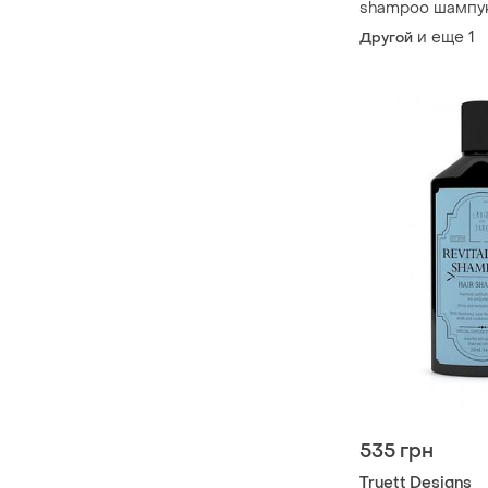
shampoo шампу
перхоти для муж
и еще
1
Другой
535 грн
Truett Designs