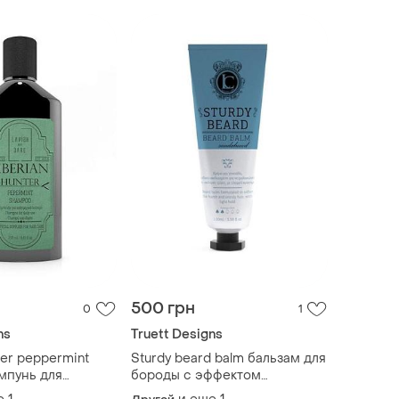
500 грн
0
1
ns
Truett Designs
ter peppermint
Sturdy beard balm бальзам для
мпунь для
бороды с эффектом
 использования,
стайлинга, 100 мл