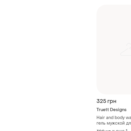
325 грн
Truett Designs
Hair and body w
гель мужской дл
300 мл