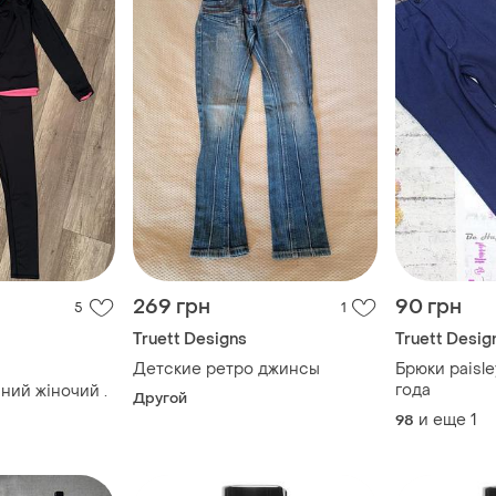
269 грн
90 грн
5
1
Truett Designs
Truett Desig
Детские ретро джинсы
Брюки paisle
года
ний жіночий .
Другой
и еще
1
98