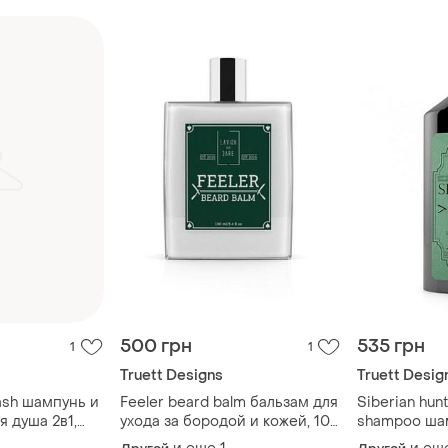
500 грн
535 грн
1
1
Truett Designs
Truett Desig
ash шампунь и
Feeler beard balm бальзам для
Siberian hun
я душа 2в1,
ухода за бородой и кожей, 100
shampoo ша
мл
ежедневного