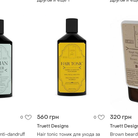
и еще
1
и ещ
Другой
Другой
250 мл
560 грн
320 грн
0
0
Truett Designs
Truett Desig
nti-dandruff
Hair tonic тоник для ухода за
Brown beard