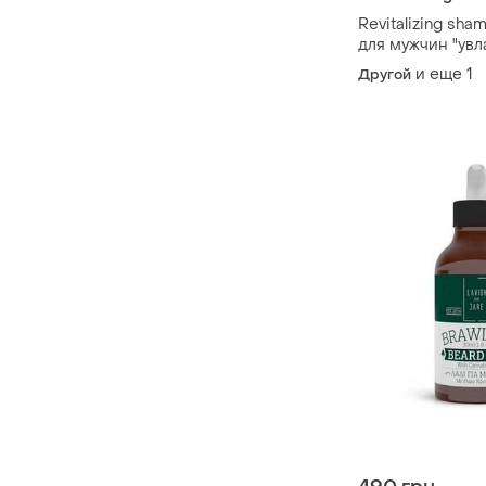
Revitalizing sh
для мужчин "ув
и еще
1
Другой