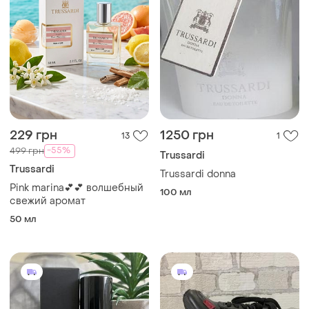
229 грн
1250 грн
13
1
-55%
499 грн
Trussardi
Trussardi
Trussardi donna
Pink marina💕💕 волшебный
100 мл
свежий аромат
50 мл