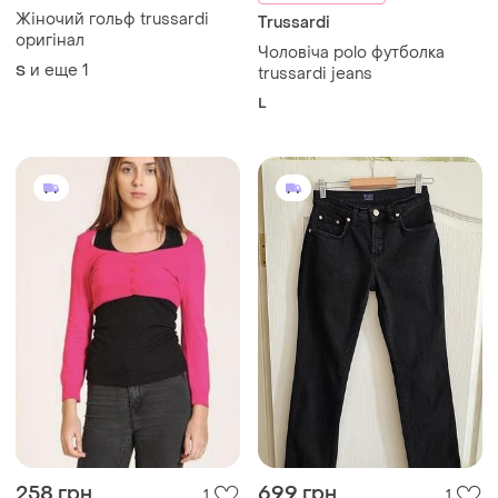
Жіночий гольф trussardi
Trussardi
оригінал
Чоловіча polo футболка
и еще
1
S
trussardi jeans
L
258 грн
699 грн
1
1