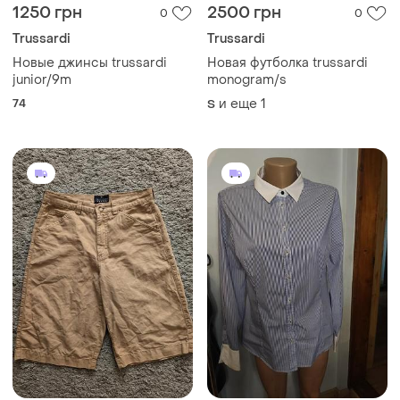
1250 грн
2500 грн
0
0
Trussardi
Trussardi
Новые джинсы trussardi
Новая футболка trussardi
junior/9m
monogram/s
74
и еще
1
S