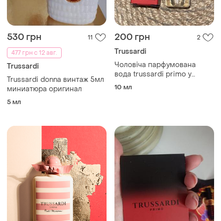
530 грн
200 грн
11
2
Trussardi
477 грн с 12 авг.
Чоловіча парфумована
Trussardi
вода trussardi primo у
Trussardi donna винтаж 5мл
форматі мініатюри об’ємом
10 мл
миниатюра оригинал
10 мл.
5 мл