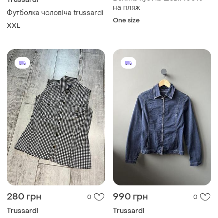
на пляж
Футболка чоловіча trussardi
One size
XXL
280 грн
990 грн
0
0
Trussardi
Trussardi