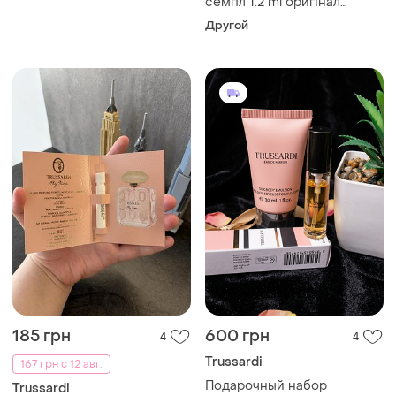
семпл 1.2 ml оригінал
чоловічі парфуми
Другой
грейпфрут тонка сандал
185 грн
600 грн
4
4
Trussardi
167 грн с 12 авг.
Подарочный набор
Trussardi