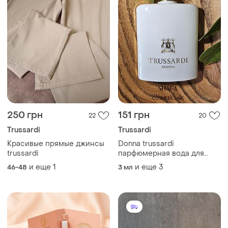
250 грн
151 грн
22
20
Trussardi
Trussardi
Красивые прямые джинсы
Donna trussardi
trussardi
парфюмерная вода для
женщин распив отливант
и еще
1
и еще
3
46-48
3 мл