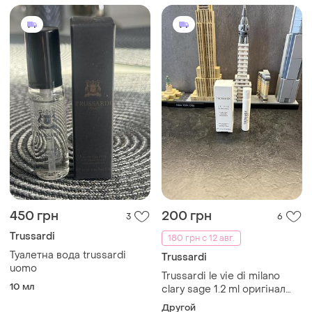
450 грн
200 грн
3
6
Trussardi
180 грн с 12 авг.
Туалетна вода trussardi
Trussardi
uomo
Trussardi le vie di milano
10 мл
clary sage 1.2 ml оригінал
нішевий парфум семпл /
Другой