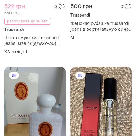
522 грн
500 грн
0
0
550 грн
Trussardi
распродажа до 10 авг.
Женская рубашка trussardi
jeans в вертикальную сине-
Trussardi
белую полоску с
M
Шорты мужские тrussardi
контрастным белым
jeans, size 46(s/w29-30),
воротником и манжетами.
состояние отличное,
и еще
1
XS
полупояс 39-40 бедра
5&amp; длина 57 ширина
штанины 28