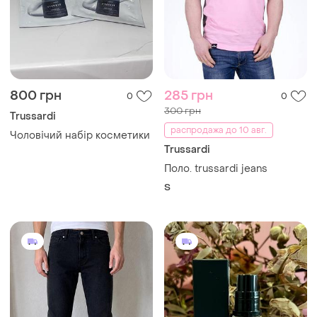
800 грн
285 грн
0
0
300 грн
Trussardi
распродажа до 10 авг.
Чоловічий набір косметики
Trussardi
Поло. trussardi jeans
S