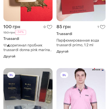
100 грн
85 грн
0
1
-34%
150 грн
Trussardi
Trussardi
Парфюмированная вода
trussardi primo, 1.2 ml
🩷🌊оригинал пробник
trussardi donna pink marina
Другой
туалетная вода для
Другой
женщин, зеленый
цветочный женский аромат