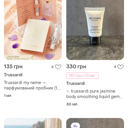
135 грн
330 грн
6
4
Trussardi
297 грн с 12 авг.
Trussardi my name —
Trussardi
парфумований пробник (1,2
✨ trussardi pure jasmine
мл)
1 мл
body smoothing liquid gems
30 мл | парфумований
30 мл
скраб для тіла | мініатюра
новий оригінал
запакований