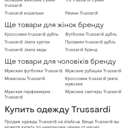
Большие женские сумки
Tru Trussardi сумки
trussardi
Trussardi кошельки
Ремни Trussardi
Ще товари для жінок бренду
Кроссовки trussardi дубль
Футболки Trussardi дубль
Trussardi Jeans куртки
Пуховики trussardi дубль
Trussardi Jeans кеды
Trussardi бренд
Ще товари для чоловіків бренду
Мужские футболки Trussardi
Мужские рубашки Trussardi
Мокасины Trussardi
Кроссовки trussardi jeans
мужские
Мужская парфюмерия
Мужские свитеры Trussardi
Trussardi
Купить одежду Trussardi
Продаж одежды Trussardi на shafa.ua. Вещи Trussardi вы
можете купить по наилучшим ценам от наших