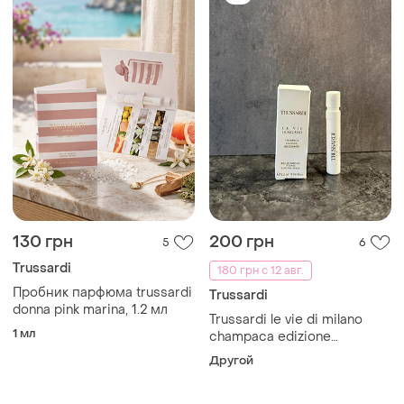
130 грн
200 грн
5
6
Trussardi
180 грн с 12 авг.
Пробник парфюма trussardi
Trussardi
donna pink marina, 1.2 мл
Trussardi le vie di milano
1 мл
champaca edizione
millesimata 1,2 мл | новий |
Другой
оригінал пробник семпл