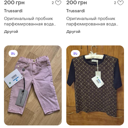
200 грн
200 грн
2
2
Trussardi
Trussardi
Оригинальный пробник
Оригинальный пробник
парфюмированная вода
парфюмированная вода
clary sage edizione
champaca edizione
Другой
Другой
millesimata trussardi
millesimata от trussardi