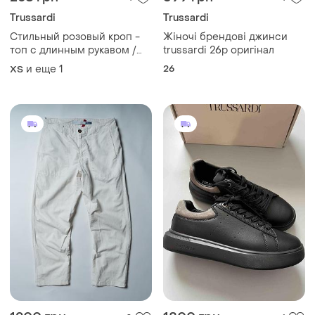
Trussardi
Trussardi
Стильный розовый кроп -
Жіночі брендові джинси
топ с длинным рукавом /
trussardi 26p оригінал
бoлерo trussardi, 💯
и еще
1
26
ХS
оригинал