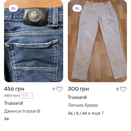
456 грн
300 грн
9
8
-5%
480 грн
Trussardi
Trussardi
Летние брюки
Джинси trussardi
и еще
1
36 / S / 44
34