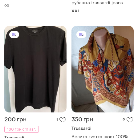
рубашка trussardi jeans
32
XXL
200 грн
350 грн
1
9
Trussardi
180 грн с 11 авг.
Велика хустка шовк 100%
Trussardi