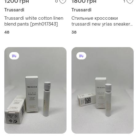
1200 грн
1800 грн
0
1
Trussardi
Trussardi
Trussardi white cotton linen
Стильные кроссовки
blend pants [pmh017343]
trussardi new yrias sneakers
в классическом черном
48
38
цвете. оригинал. размер 38
(24,5)