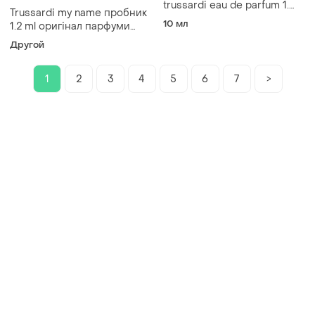
trussardi eau de parfum 1.
Trussardi my name пробник
парфюмированная вода
10 мл
1.2 ml оригінал парфуми
женская, 10 мл 2.
семпл жіночі ваніль мускус
Другой
парфюмированная
бузок
эмульсия для тела trussardi
silk body emulsion
1
2
3
4
5
6
7
>