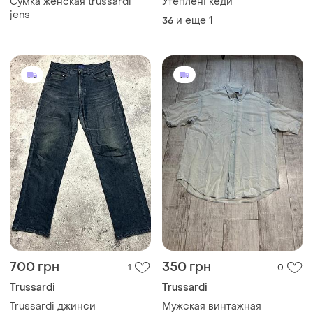
Сумка женская trussardi
Утеплені кеди
jens
и еще
1
36
700 грн
350 грн
1
0
Trussardi
Trussardi
Trussardi джинси
Мужская винтажная