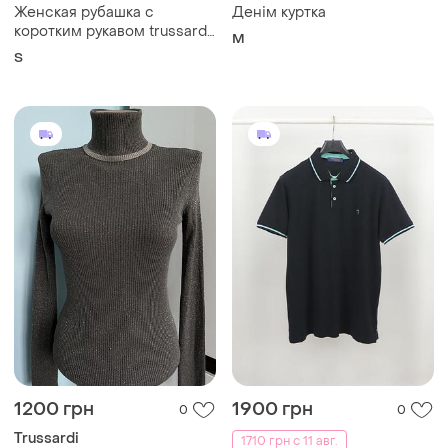
Женская рубашка с
Денім куртка
коротким рукавом trussardi
M
jeans
S
1200 грн
1900 грн
0
0
Trussardi
1710 грн с 11 авг.