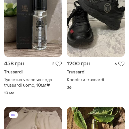
458 грн
1200 грн
2
6
Trussardi
Trussardi
Туалетна чоловіча вода
Кросівки frussardi
trussardi uomo, 10мл🖤
36
10 мл