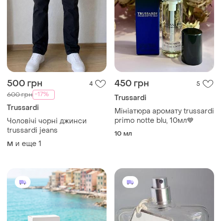
500 грн
450 грн
4
5
-17%
600 грн
Trussardi
Trussardi
Мініатюра аромату trussardi
primo notte blu, 10мл💙
Чоловічі чорні джинси
trussardi jeans
10 мл
и еще
1
M