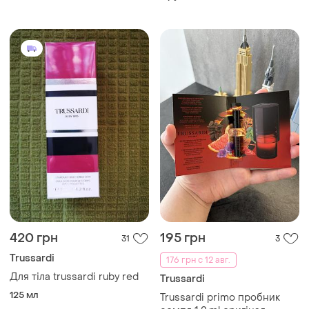
пробник
420 грн
195 грн
31
3
Trussardi
176 грн с 12 авг.
Для тіла trussardi ruby red
Trussardi
125 мл
Trussardi primo пробник