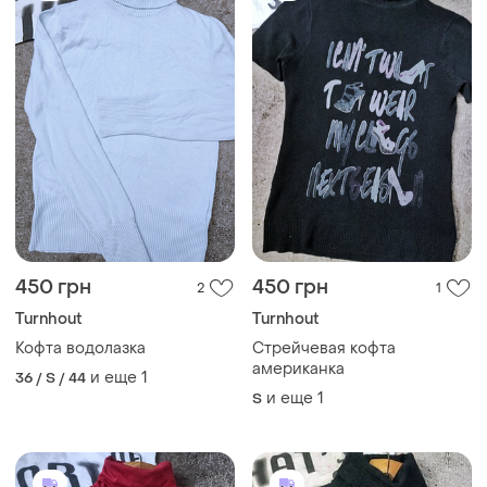
450 грн
450 грн
2
1
Turnhout
Turnhout
Кофта водолазка
Стрейчевая кофта
американка
и еще
1
36 / S / 44
и еще
1
S