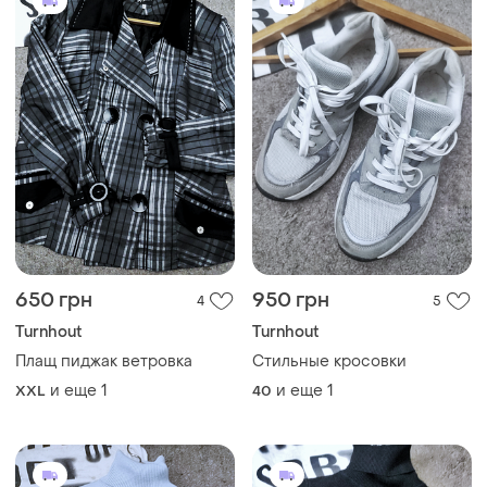
650 грн
950 грн
4
5
Turnhout
Turnhout
Плащ пиджак ветровка
Стильные кросовки
и еще
1
и еще
1
XXL
40