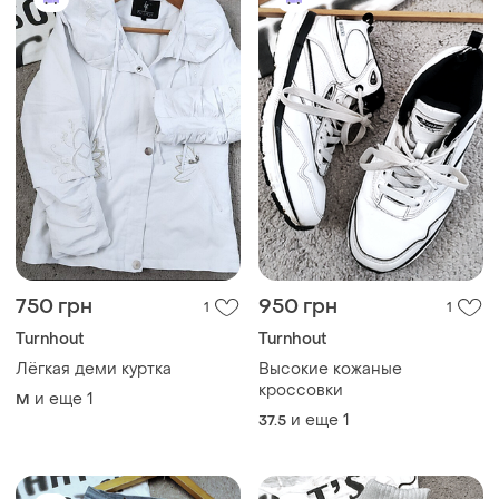
750 грн
950 грн
1
1
Turnhout
Turnhout
Лёгкая деми куртка
Высокие кожаные
кроссовки
и еще
1
M
и еще
1
37.5