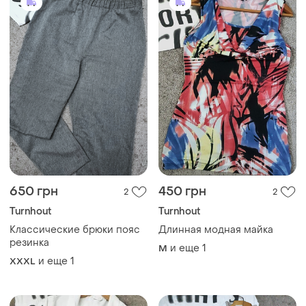
650 грн
450 грн
2
2
Turnhout
Turnhout
Классические брюки пояс
Длинная модная майка
резинка
и еще
1
M
и еще
1
XXXL