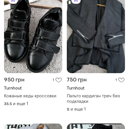
950 грн
750 грн
1
1
Turnhout
Turnhout
Кожаные кеды кроссовки
Пальто кардиган треч без
подкладки
и еще
1
35.5
и еще
1
S