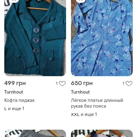
499 грн
650 грн
1
1
Turnhout
Turnhout
Кофта пиджак
Лёгкое платье длинный
рукав без пояса
и еще
1
L
и еще
1
XXL