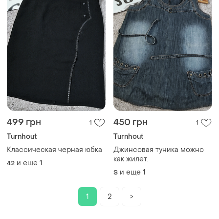
499 грн
450 грн
1
1
Turnhout
Turnhout
Классическая черная юбка
Джинсовая туника можно
как жилет.
и еще
1
42
и еще
1
S
1
2
>