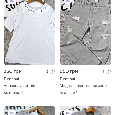
350 грн
650 грн
2
1
Turnhout
Turnhout
Нарядная фуболка
Модные рванные джинсы
и еще
1
и еще
1
XL
M