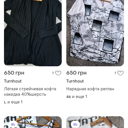
650 грн
650 грн
1
1
Turnhout
Turnhout
Лёгкая стрейчевая кофта
Нарядная кофта реглан
накидка 40%шерсть
и еще
1
46
и еще
1
L