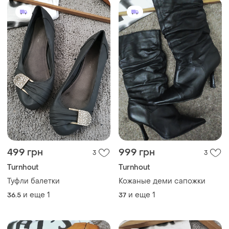
499 грн
999 грн
3
3
Turnhout
Turnhout
Туфли балетки
Кожаные деми сапожки
и еще
1
и еще
1
36.5
37