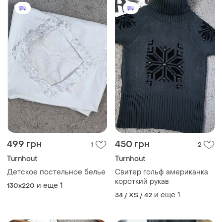
499 грн
450 грн
1
2
Turnhout
Turnhout
Детское постельное белье
Свитер гольф американка
короткий рукав
и еще
1
130x220
и еще
1
34 / XS / 42