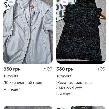
850 грн
350 грн
2
1
Turnhout
Turnhout
Лёгкий длинный плащ
Жилет американка с
люрексом ,♥️♥️♥️
и еще
1
M
и еще
1
S