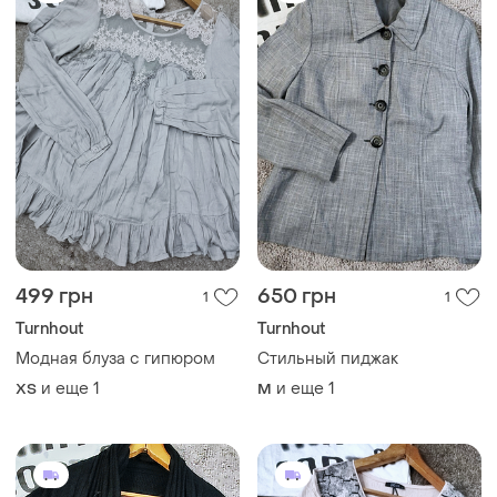
499 грн
650 грн
1
1
Turnhout
Turnhout
Модная блуза с гипюром
Стильный пиджак
и еще
1
и еще
1
ХS
M