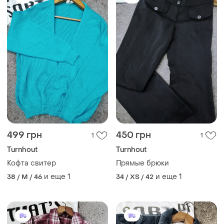
499 грн
450 грн
1
1
Turnhout
Turnhout
Кофта свитер
Прямые брюки
и еще
1
и еще
1
38 / M / 46
34 / XS / 42