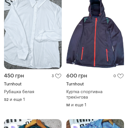
450 грн
600 грн
3
0
Turnhout
Turnhout
Рубашка белая
Куртка спортивна
трекінгова
и еще
1
52
и еще
1
M