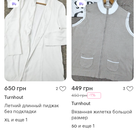
650 грн
449 грн
2
3
-1%
450 грн
Turnhout
Turnhout
Летний длинный пиджак
без подкладки
Вязанная жилетка большой
размер
и еще
1
XL
и еще
1
50