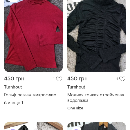
450 грн
450 грн
1
1
Turnhout
Turnhout
Гольф реглан микрофлис
Модная тонкая стрейчевая
водолазка
и еще
1
S
One size