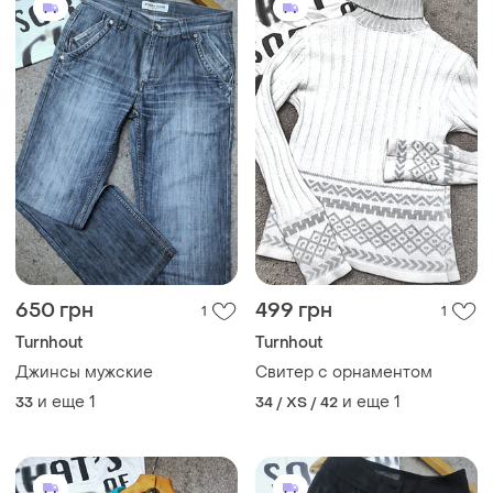
650 грн
499 грн
1
1
Turnhout
Turnhout
Джинсы мужские
Свитер с орнаментом
и еще
1
и еще
1
33
34 / XS / 42