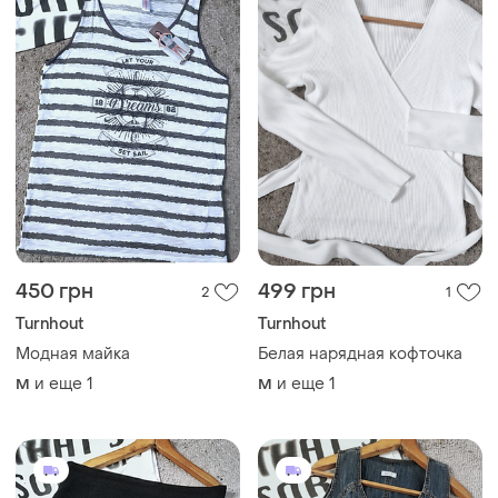
450 грн
499 грн
2
1
Turnhout
Turnhout
Модная майка
Белая нарядная кофточка
и еще
1
и еще
1
M
M