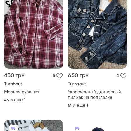
450 грн
650 грн
8
3
Turnhout
Turnhout
Модная рубашка
Укороченный джинсовый
пиджак на подкладке
и еще
1
48
и еще
1
M