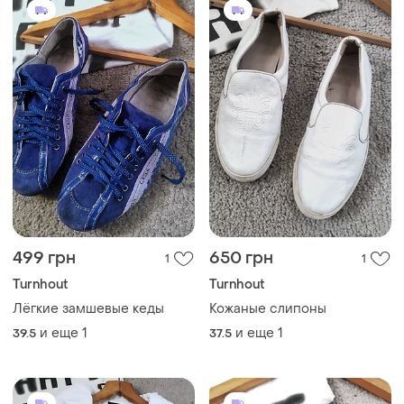
499 грн
650 грн
1
1
Turnhout
Turnhout
Лёгкие замшевые кеды
Кожаные слипоны
и еще
1
и еще
1
39.5
37.5