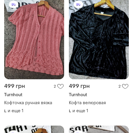
499 грн
499 грн
2
2
Turnhout
Turnhout
Кофточка ручная вязка
Кофта велюровая
и еще
1
и еще
1
L
L