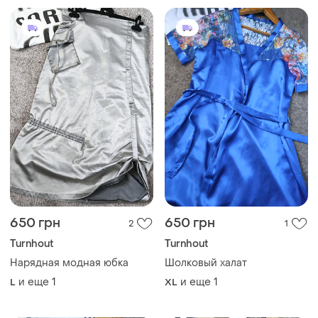
650 грн
650 грн
2
1
Turnhout
Turnhout
Нарядная модная юбка
Шолковый халат
и еще
1
и еще
1
L
XL