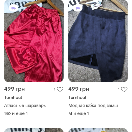
499 грн
499 грн
1
1
Turnhout
Turnhout
Атласные шаравары
Модная юбка под замш
и еще
1
и еще
1
140
M