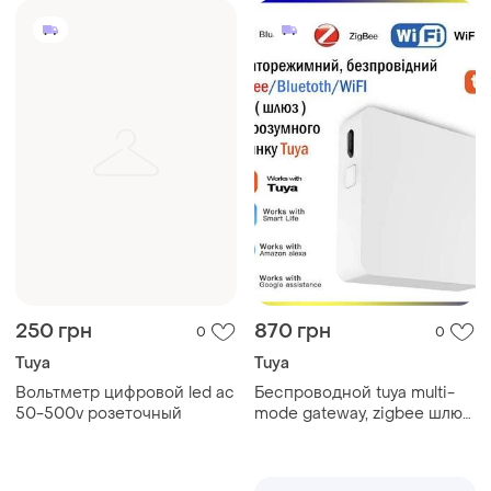
250 грн
870 грн
0
0
Tuya
Tuya
Вольтметр цифровой led ac
Беспроводной tuya multi-
50-500v розеточный
mode gateway, zigbee шлюз,
hub, умного дома для
подключения zigbee / wifi /
bluetooth smart приборов