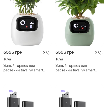
3563 грн
3563 грн
0
0
Tuya
Tuya
Умный горшок для
Умный горшок для
растений tuya ivy smart
растений tuya ivy smart
planter, домашний питомец,
planter, домашний питомец,
интерактивный цветочный
интерактивный цветочный
горшок, белый потужний
горшок, зеленый gg