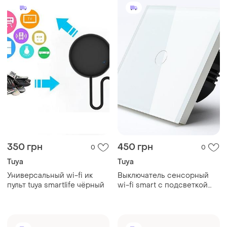
350 грн
450 грн
0
0
Tuya
Tuya
Универсальный wi-fi ик
Выключатель сенсорный
пульт tuya smartlife чёрный
wi-fi smart с подсветкой
белый одноклавішный