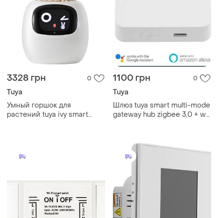
3328 грн
1100 грн
0
0
Tuya
Tuya
Умный горшок для
Шлюз tuya smart multi-mode
растений tuya ivy smart
gateway hub zigbee 3,0 + wi-
planter, домашний питомец,
fi + bluetooth
интерактивный цветочный
горшок, белый