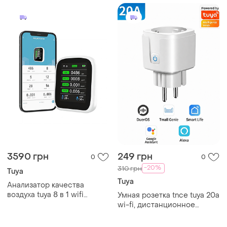
3590 грн
249 грн
0
0
-20%
310 грн
Tuya
Tuya
Анализатор качества
воздуха tuya 8 в 1 wifi
Умная розетка tnce tuya 20а
монитор co2, hcho, tvoc,
wi-fi, дистанционное
pm1.0, pm2.5, pm10
управление, голосовое
управление, мониторинг