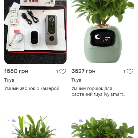
1550 грн
3527 грн
1
1
Tuya
Tuya
Умный звонок с камерой
Умный горшок для
растений tuya ivy smart
planter, домашний питомец,
интерактивный цветочный
горшок, зеленый