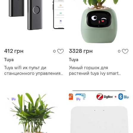
412 грн
3328 грн
0
0
Tuya
Tuya
Tuya wifi ик пульт ди
Умный горшок для
станционного управления
растений tuya ivy smart
для кондиционера и тв,
planter, домашний питомец,
устройств умного дома,
интерактивный цветочный
умный пульт ду
горшок, зеленый