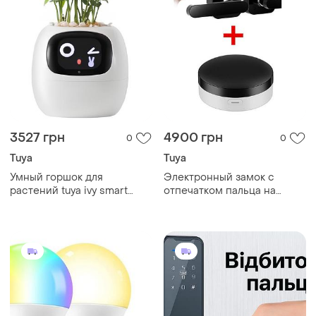
3527 грн
4900 грн
0
0
Tuya
Tuya
Умный горшок для
Электронный замок с
растений tuya ivy smart
отпечатком пальца на
planter, домашний питомец,
входную дверь tuya smart,
интерактивный цветочный
сенсорная клавиатура
горшок, белый
bluetooth + wifi шлюз