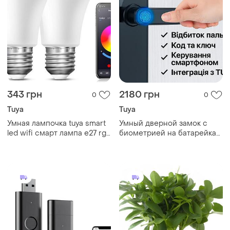
343 грн
2180 грн
0
0
Tuya
Tuya
Умная лампочка tuya smart
Умный дверной замок с
led wifi смарт лампа e27 rgb
биометрией на батарейках
2700k-6500k 15w
и usb, bluetooth, tuya /
электронный замок с
паролем