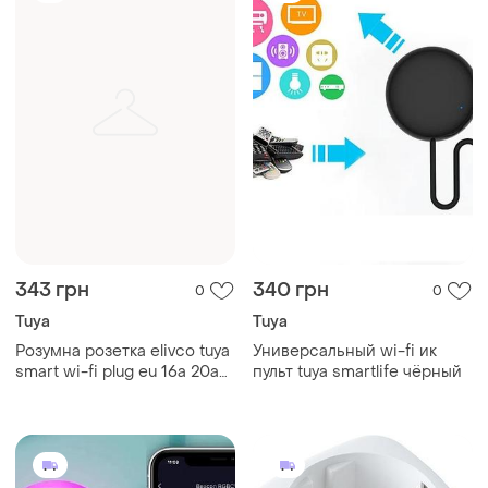
343 грн
340 грн
0
0
Tuya
Tuya
Розумна розетка elivco tuya
Универсальный wi-fi ик
smart wi-fi plug eu 16a 20a
пульт tuya smartlife чёрный
для дистанційного
керування
електроприладами