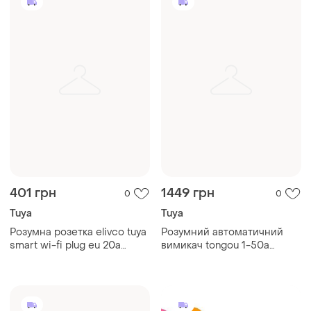
401 грн
1449 грн
0
0
Tuya
Tuya
Розумна розетка elivco tuya
Розумний автоматичний
smart wi-fi plug eu 20a
вимикач tongou 1-50a
3960вт для дистанційного
zigbee 3.0 tuya смарт-
керування голосом alexa
вимикач з lcd-дисплеєм
google home
для дому