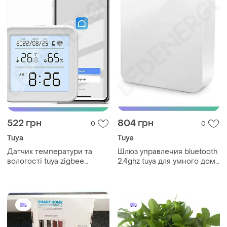
522 грн
804 грн
0
0
Tuya
Tuya
Датчик температури та
Шлюз управления bluetooth
вологості tuya zigbee
2.4ghz tuya для умного дома
гігрометр термометр для
интеграция с устройствами
мікроклімату 0-99% rh
автоматизация sku_7771339