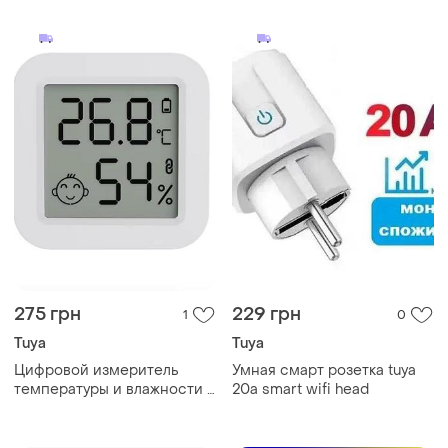
275 грн
229 грн
1
0
Tuya
Tuya
Цифровой измеритель
Умная смарт розетка tuya
температуры и влажности в
20а smart wifi head
помещении.