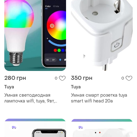
280 грн
350 грн
0
0
Tuya
Tuya
Умная светодиодная
Умная смарт розетка tuya
лампочка wifi, tuya, 9вт,
smart wifi head 20а
bluetooth, rgb / лампочка с
управлением через
телефон