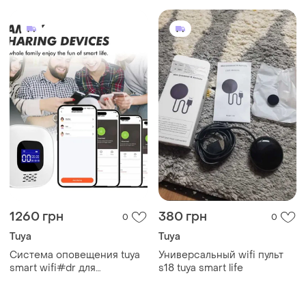
потребления, smart life,
google home, alexa
1260 грн
380 грн
0
0
Tuya
Tuya
Система оповещения tuya
Универсальный wifi пульт
smart wifi#dr для
s18 tuya smart life
экстренной помощи