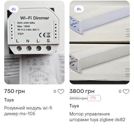
750 грн
3800 грн
0
0
-3%
3900 грн
Tuya
Tuya
Розумний модуль wi-fi
димер ms-105
Мотор управления
шторами tuya zigbee ds82