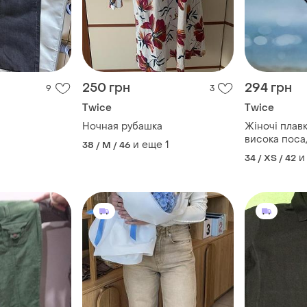
250 грн
294 грн
9
3
Twice
Twice
Ночная рубашка
Жіночі плавки
висока поса
и еще
1
38 / M / 46
и
34 / XS / 42