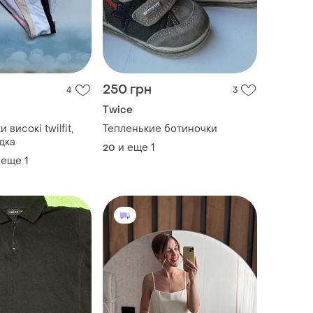
250 грн
4
3
Twice
 високі twilfit,
Тепленькие ботиночки
дка
и еще
1
20
 еще
1