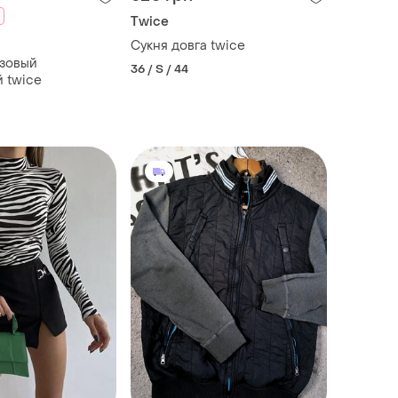
Twice
Сукня довга twice
азовый
36 / S / 44
 twice