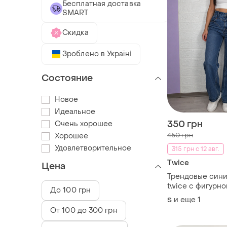
Бесплатная доставка
SMART
Скидка
Зроблено в Україні
Состояние
Новое
Идеальное
350 грн
Очень хорошее
450 грн
Хорошее
Удовлетворительное
315 грн с 12 авг.
Twice
Цена
Трендовые син
twice с фигурно
До 100 грн
(вестерн-стиль)
и еще
1
S
От 100 до 300 грн