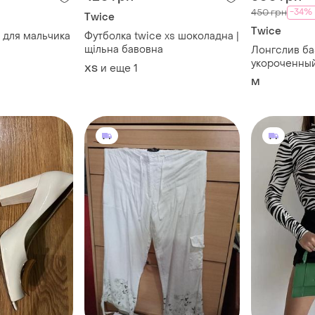
-34%
450 грн
Twice
Twice
 для мальчика
Футболка twice xs шоколадна |
щільна бавовна
Лонгслив б
укороченный
и еще
1
ХS
M