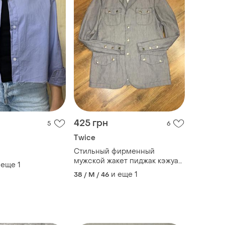
425 грн
5
6
Twice
Стильный фирменный
мужской жакет пиджак кэжуал
 еще
1
как zara twice
и еще
1
38 / M / 46