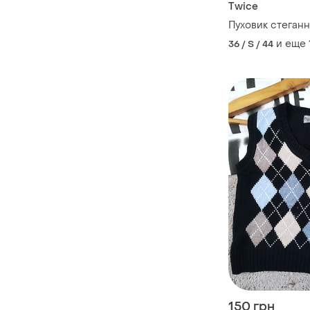
Twice
Пуховик стеганн
и еще
36 / S / 44
150 грн