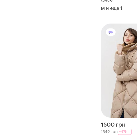
twice
и еще
1
M
1500 грн
-4%
1549 грн