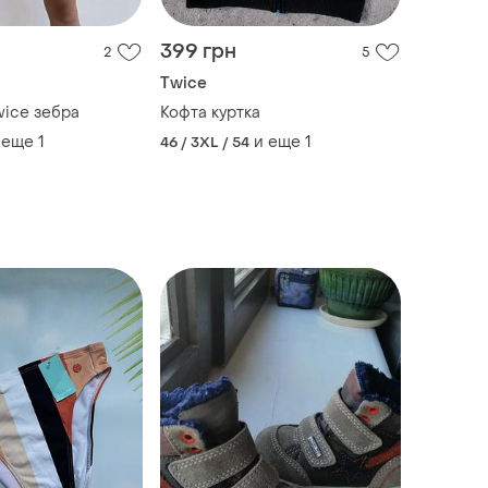
399 грн
2
5
Twice
wice зебра
Кофта куртка
 еще
1
и еще
1
46 / 3XL / 54