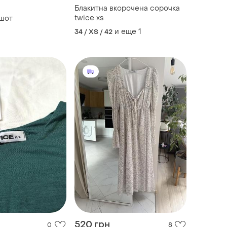
Блакитна вкорочена сорочка
twice xs
тшот
и еще
1
34 / XS / 42
520 грн
0
8