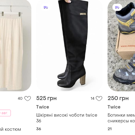
525 грн
250 грн
40
14
Twice
Twice
 авг.
Шкіряні високі чоботи twice
Ботинки ме
36
сникерсы ко
утеплённые t
36
21
ий костюм