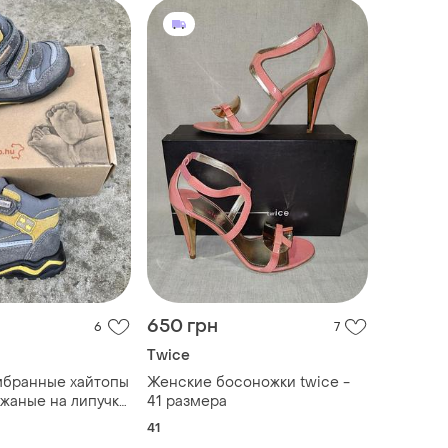
650 грн
6
7
Twice
мбранные хайтопы
Женские босоножки twice -
жаные на липучке
41 размера
wisty (болгария)
41