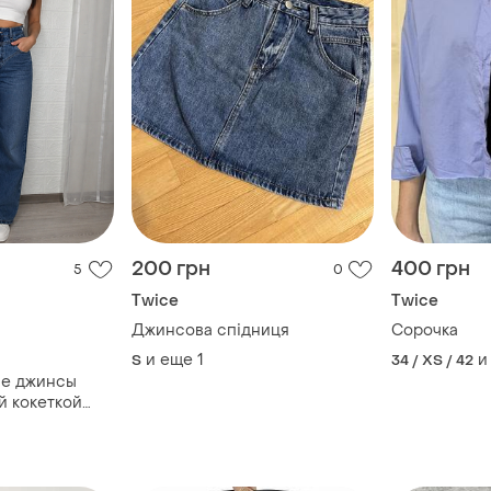
200 грн
400 грн
5
0
Twice
Twice
Джинсова спідниця
Сорочка
и еще
1
и
S
34 / XS / 42
ие джинсы
й кокеткой