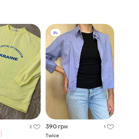
390 грн
2
1
Twice