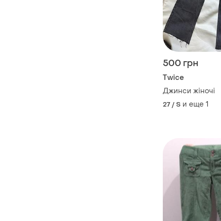
500 грн
Twice
Джинси жіночі
и еще
1
27 / S