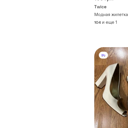
Twice
Модная жилетка
и еще
1
104