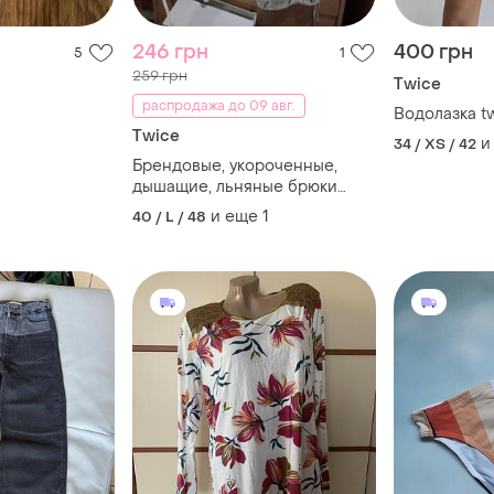
246 грн
400 грн
5
1
259 грн
Twice
распродажа до 09 авг.
Водолазка t
Twice
и
34 / XS / 42
Брендовые, укороченные,
дышащие, льняные брюки
карго с вышивкой
и еще
1
40 / L / 48
стеклярусом