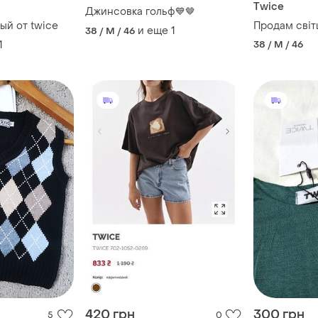
Twice
Джинсовка гольф💙🤎
ый от twice
Продам сві
и еще
1
38 / M / 46
1
38 / M / 46
420 грн
300 грн
5
0